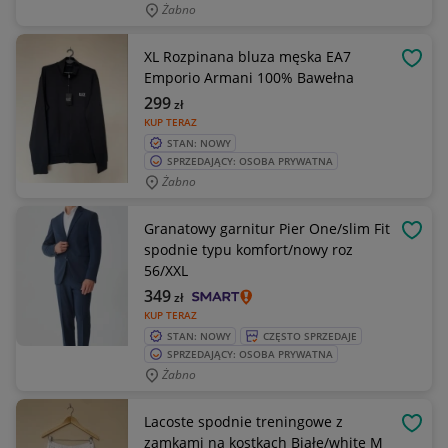
Żabno
XL Rozpinana bluza męska EA7
OBSE
Emporio Armani 100% Bawełna
299
zł
KUP TERAZ
STAN: NOWY
SPRZEDAJĄCY: OSOBA PRYWATNA
Żabno
Granatowy garnitur Pier One/slim Fit
OBSE
spodnie typu komfort/nowy roz
56/XXL
349
zł
KUP TERAZ
STAN: NOWY
CZĘSTO SPRZEDAJE
SPRZEDAJĄCY: OSOBA PRYWATNA
Żabno
Lacoste spodnie treningowe z
OBSE
zamkami na kostkach Białe/white M