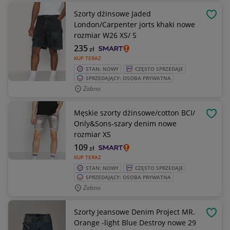
Szorty dżinsowe Jaded
OBSE
London/Carpenter jorts khaki nowe
rozmiar W26 XS/ S
235
zł
KUP TERAZ
STAN: NOWY
CZĘSTO SPRZEDAJE
SPRZEDAJĄCY: OSOBA PRYWATNA
Żabno
Męskie szorty dżinsowe/cotton BCI/
OBSE
Only&Sons-szary denim nowe
rozmiar XS
109
zł
KUP TERAZ
STAN: NOWY
CZĘSTO SPRZEDAJE
SPRZEDAJĄCY: OSOBA PRYWATNA
Żabno
Szorty Jeansowe Denim Project MR.
OBSE
Orange -light Blue Destroy nowe 29