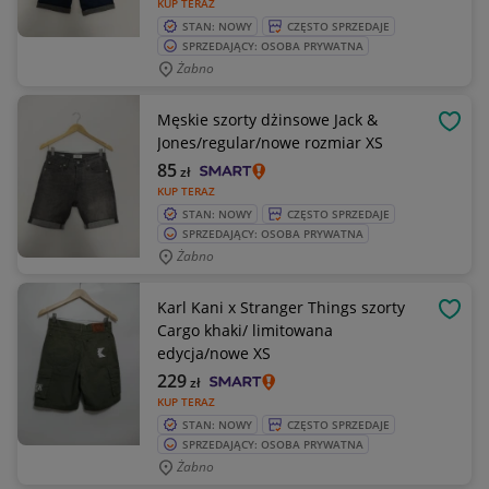
KUP TERAZ
STAN: NOWY
CZĘSTO SPRZEDAJE
SPRZEDAJĄCY: OSOBA PRYWATNA
Żabno
Męskie szorty dżinsowe Jack &
OBSE
Jones/regular/nowe rozmiar XS
85
zł
KUP TERAZ
STAN: NOWY
CZĘSTO SPRZEDAJE
SPRZEDAJĄCY: OSOBA PRYWATNA
Żabno
Karl Kani x Stranger Things szorty
OBSE
Cargo khaki/ limitowana
edycja/nowe XS
229
zł
KUP TERAZ
STAN: NOWY
CZĘSTO SPRZEDAJE
SPRZEDAJĄCY: OSOBA PRYWATNA
Żabno