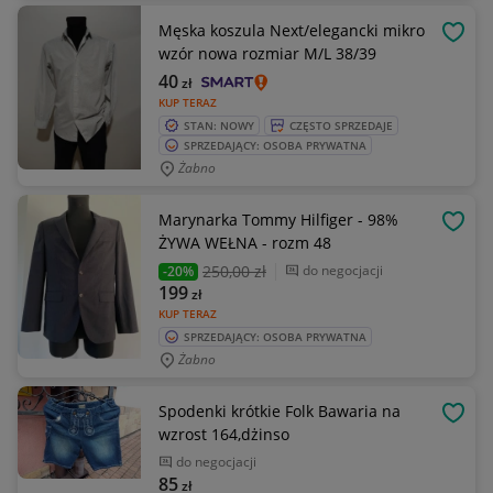
Męska koszula Next/elegancki mikro
OBSE
wzór nowa rozmiar M/L 38/39
40
zł
KUP TERAZ
STAN: NOWY
CZĘSTO SPRZEDAJE
SPRZEDAJĄCY: OSOBA PRYWATNA
Żabno
Marynarka Tommy Hilfiger - 98%
OBSE
ŻYWA WEŁNA - rozm 48
250
,00 zł
do negocjacji
-20%
199
zł
KUP TERAZ
SPRZEDAJĄCY: OSOBA PRYWATNA
Żabno
Spodenki krótkie Folk Bawaria na
OBSE
wzrost 164,dżinso
do negocjacji
85
zł