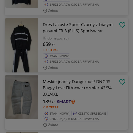
SPRZEDAJĄCY: OSOBA PRYWATNA
Żabno
Dres Lacoste Sport Czarny z białymi
OBSE
pasami FR 3 (EU S) Sportswear
do negocjacji
659
zł
KUP TERAZ
STAN: NOWY
SPRZEDAJĄCY: OSOBA PRYWATNA
Żabno
Męskie jeansy Dangerous/ DNGRS
OBSE
Baggy Lose Fit/nowe rozmiar 42/34
3XL/4XL
189
zł
KUP TERAZ
STAN: NOWY
CZĘSTO SPRZEDAJE
SPRZEDAJĄCY: OSOBA PRYWATNA
Żabno