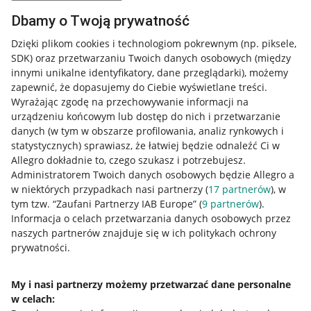
Dbamy o Twoją prywatność
Dzięki plikom cookies i technologiom pokrewnym
(np. piksele,
SDK)
oraz przetwarzaniu Twoich danych osobowych
(między
innymi unikalne identyfikatory, dane przeglądarki)
, możemy
zapewnić, że dopasujemy do Ciebie wyświetlane treści.
Wyrażając zgodę na przechowywanie informacji na
urządzeniu końcowym lub dostęp do nich i przetwarzanie
danych (w tym w obszarze profilowania, analiz rynkowych i
statystycznych) sprawiasz, że łatwiej będzie odnaleźć Ci w
Allegro dokładnie to, czego szukasz i potrzebujesz.
Administratorem Twoich danych osobowych będzie Allegro a
w niektórych przypadkach nasi partnerzy (
17
partnerów
), w
tym tzw. “Zaufani Partnerzy IAB Europe” (
9
partnerów
).
Przydatne informacje
Informacja o celach przetwarzania danych osobowych przez
naszych partnerów znajduje się w ich politykach ochrony
prywatności.
Jak to działa
Napisz do nas
My i nasi partnerzy możemy przetwarzać dane personalne
w celach:
Allegro Gadane dla sprzedających