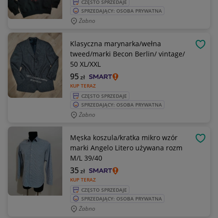
CZĘSTO SPRZEDAJE
SPRZEDAJĄCY: OSOBA PRYWATNA
Żabno
Klasyczna marynarka/wełna
OBSE
tweed/marki Becon Berlin/ vintage/
50 XL/XXL
95
zł
KUP TERAZ
CZĘSTO SPRZEDAJE
SPRZEDAJĄCY: OSOBA PRYWATNA
Żabno
Męska koszula/kratka mikro wzór
OBSE
marki Angelo Litero używana rozm
M/L 39/40
35
zł
KUP TERAZ
CZĘSTO SPRZEDAJE
SPRZEDAJĄCY: OSOBA PRYWATNA
Żabno