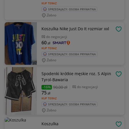
KUP TERAZ
SPRZEDAJĄCY: OSOBA PRYWATNA
Żabno
Koszulka Nike Just Do It rozmiar xxl
OBSE
do negocjacji
60
zł
KUP TERAZ
SPRZEDAJĄCY: OSOBA PRYWATNA
Żabno
Spodenki krótkie męskie roz. S Alpin
OBSE
Tyrol-Bawaria
90
,00 zł
do negocjacji
-16%
75
zł
KUP TERAZ
SPRZEDAJĄCY: OSOBA PRYWATNA
Żabno
Koszulka
OBSE