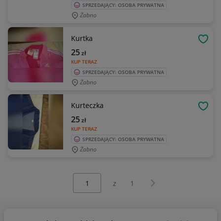
SPRZEDAJĄCY: OSOBA PRYWATNA
Żabno
Kurtka
OBSE
25
zł
KUP TERAZ
SPRZEDAJĄCY: OSOBA PRYWATNA
Żabno
Kurteczka
OBSE
25
zł
KUP TERAZ
SPRZEDAJĄCY: OSOBA PRYWATNA
Żabno
Wybierz stronę:
Następna strona
z
1