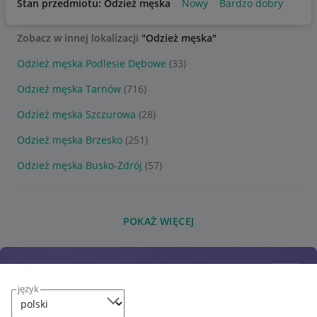
Stan przedmiotu: Odzież męska
Nowy
Bardzo dobry
Zobacz w innej lokalizacji
"Odzież męska"
Odzież męska Podlesie Dębowe
(33)
Odzież męska Tarnów
(716)
Odzież męska Szczurowa
(28)
Odzież męska Brzesko
(251)
Odzież męska Busko-Zdrój
(57)
POKAŻ WIĘCEJ
język