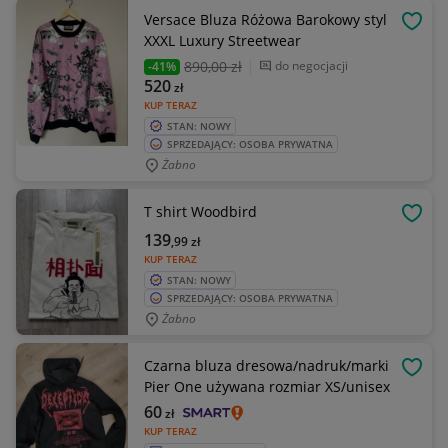
Versace Bluza Różowa Barokowy styl
OBSE
XXXL Luxury Streetwear
890
,00 zł
do negocjacji
-41%
520
zł
KUP TERAZ
STAN: NOWY
SPRZEDAJĄCY: OSOBA PRYWATNA
Żabno
T shirt Woodbird
OBSE
139
,99
zł
KUP TERAZ
STAN: NOWY
SPRZEDAJĄCY: OSOBA PRYWATNA
Żabno
Czarna bluza dresowa/nadruk/marki
OBSE
Pier One używana rozmiar XS/unisex
60
zł
KUP TERAZ