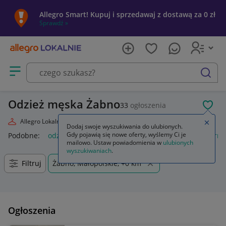
Allegro Smart! Kupuj i sprzedawaj z dostawą za 0 zł
Sprawdź »
Otwórz menu z kategoriami
szukaj
Odzież męska Żabno
33
ogłoszenia
POL
Allegro Lokalnie
Moda
Odzież, Obuwie, Dodatki
Odzież męska
Zamkn
Dodaj swoje wyszukiwania do ulubionych.
Gdy pojawią się nowe oferty, wyślemy Ci je
Podobne:
odzież męska
odzież robocza męska
odzież term
mailowo. Ustaw powiadomienia w
ulubionych
wyszukiwaniach
.
Filtruj
Żabno, Małopolskie, +0 km
Ogłoszenia