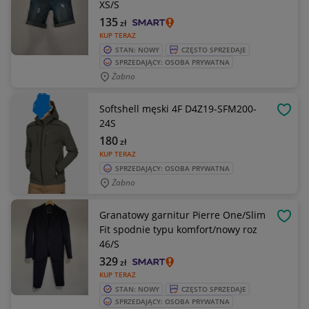
XS/S
135
zł
KUP TERAZ
STAN: NOWY
CZĘSTO SPRZEDAJE
SPRZEDAJĄCY: OSOBA PRYWATNA
Żabno
Softshell męski 4F D4Z19-SFM200-
OBSE
24S
180
zł
KUP TERAZ
SPRZEDAJĄCY: OSOBA PRYWATNA
Żabno
Granatowy garnitur Pierre One/Slim
OBSE
Fit spodnie typu komfort/nowy roz
46/S
329
zł
KUP TERAZ
STAN: NOWY
CZĘSTO SPRZEDAJE
SPRZEDAJĄCY: OSOBA PRYWATNA