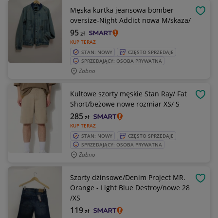
Męska kurtka jeansowa bomber
OBSE
oversize-Night Addict nowa M/skaza/
95
zł
KUP TERAZ
STAN: NOWY
CZĘSTO SPRZEDAJE
SPRZEDAJĄCY: OSOBA PRYWATNA
Żabno
Kultowe szorty męskie Stan Ray/ Fat
OBSE
Short/beżowe nowe rozmiar XS/ S
285
zł
KUP TERAZ
STAN: NOWY
CZĘSTO SPRZEDAJE
SPRZEDAJĄCY: OSOBA PRYWATNA
Żabno
Szorty dżinsowe/Denim Project MR.
OBSE
Orange - Light Blue Destroy/nowe 28
/XS
119
zł