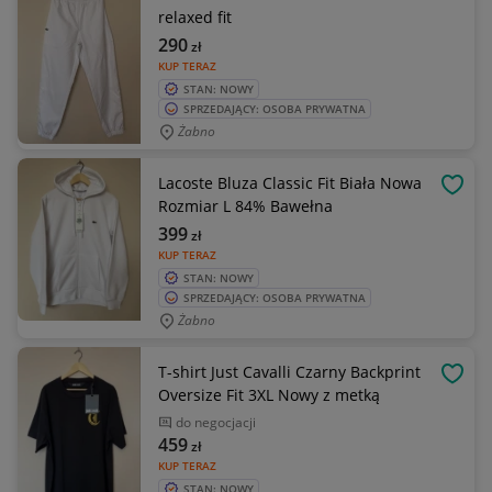
relaxed fit
290
zł
KUP TERAZ
STAN: NOWY
SPRZEDAJĄCY: OSOBA PRYWATNA
Żabno
Lacoste Bluza Classic Fit Biała Nowa
OBSE
Rozmiar L 84% Bawełna
399
zł
KUP TERAZ
STAN: NOWY
SPRZEDAJĄCY: OSOBA PRYWATNA
Żabno
T-shirt Just Cavalli Czarny Backprint
OBSE
Oversize Fit 3XL Nowy z metką
do negocjacji
459
zł
KUP TERAZ
STAN: NOWY