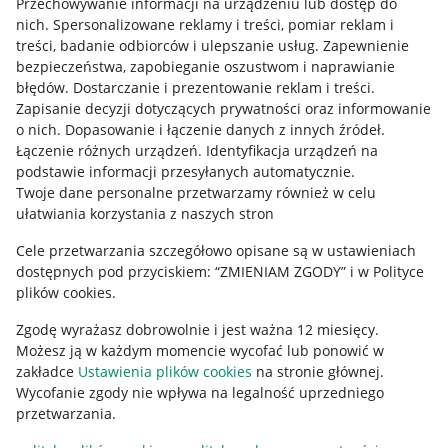
Przechowywanie informacji na urządzeniu lub dostęp do
Allegro Gadane dla kupujących
nich
.
Spersonalizowane reklamy i treści, pomiar reklam i
treści, badanie odbiorców i ulepszanie usług
.
Zapewnienie
Mapa miejscowości
bezpieczeństwa, zapobieganie oszustwom i naprawianie
błędów
.
Dostarczanie i prezentowanie reklam i treści
.
Informacje prawne
Zapisanie decyzji dotyczących prywatności oraz informowanie
o nich
.
Dopasowanie i łączenie danych z innych źródeł
.
Regulamin
Łączenie różnych urządzeń
.
Identyfikacja urządzeń na
podstawie informacji przesyłanych automatycznie
.
Polityka plików "cookies"
Twoje dane personalne przetwarzamy również w celu
ułatwiania korzystania z naszych stron
Ustawienia plików "cookies"
Cele przetwarzania szczegółowo opisane są w ustawieniach
Udostępnianie lokalizacji
dostępnych pod przyciskiem: “ZMIENIAM ZGODY” i w Polityce
Informacje dla Aktu o Usługach Cyfrowych
plików cookies.
Zgodę wyrażasz dobrowolnie i jest ważna 12 miesięcy.
Pobierz aplikację
Możesz ją w każdym momencie wycofać lub ponowić w
zakładce
Ustawienia plików cookies
na stronie głównej.
Wycofanie zgody nie wpływa na legalność uprzedniego
przetwarzania.