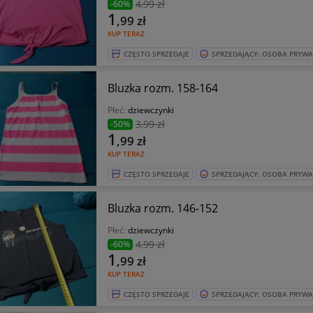
4
,99 zł
-60%
1
,99
zł
KUP TERAZ
CZĘSTO SPRZEDAJE
SPRZEDAJĄCY: OSOBA PRYW
Bluzka rozm. 158-164
Płeć:
dziewczynki
3
,99 zł
-50%
1
,99
zł
KUP TERAZ
CZĘSTO SPRZEDAJE
SPRZEDAJĄCY: OSOBA PRYW
Bluzka rozm. 146-152
Płeć:
dziewczynki
4
,99 zł
-60%
1
,99
zł
KUP TERAZ
CZĘSTO SPRZEDAJE
SPRZEDAJĄCY: OSOBA PRYW