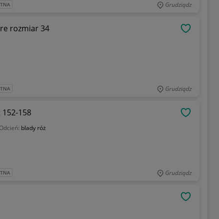
Grudziądz
ATNA
re rozmiar 34
OBSERWU
Grudziądz
ATNA
t 152-158
OBSERWU
Odcień:
blady róż
Grudziądz
ATNA
OBSERWU