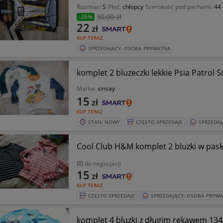
Rozmiar:
S
Płeć:
chłopcy
Szerokość pod pachami:
44
30
,00 zł
-26%
22
zł
KUP TERAZ
SPRZEDAJĄCY: OSOBA PRYWATNA
komplet 2 bluzeczki lekkie Psia Patrol 
Marka:
sinsay
15
zł
KUP TERAZ
STAN: NOWY
CZĘSTO SPRZEDAJE
SPRZEDAJ
Cool Club H&M komplet 2 bluzki w pask
do negocjacji
15
zł
KUP TERAZ
CZĘSTO SPRZEDAJE
SPRZEDAJĄCY: OSOBA PRYW
komplet 4 bluzki z długim rękawem 134