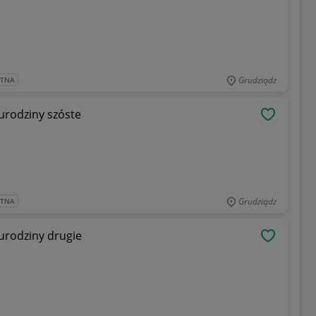
Grudziądz
ATNA
 urodziny szóste
OBSERWU
Grudziądz
ATNA
 urodziny drugie
OBSERWU