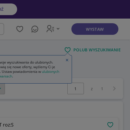
DŹ
WYSTAW
kaj
POLUB WYSZUKIWANIE
Zamknij wskazówkę
oje wyszukiwania do ulubionych.
wią się nowe oferty, wyślemy Ci je
. Ustaw powiadomienia w
ulubionych
waniach
.
Wybierz stronę:
Następna 
z
1
T roz:S
OBSERWU