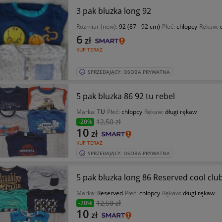
3 pak bluzka long 92
Rozmiar (new):
92 (87 - 92 cm)
Płeć:
chłopcy
Rękaw:
6
zł
KUP TERAZ
SPRZEDAJĄCY: OSOBA PRYWATNA
5 pak bluzka 86 92 tu rebel
Marka:
TU
Płeć:
chłopcy
Rękaw:
długi rękaw
12
,50 zł
-20%
10
zł
KUP TERAZ
SPRZEDAJĄCY: OSOBA PRYWATNA
5 pak bluzka long 86 Reserved cool clu
Marka:
Reserved
Płeć:
chłopcy
Rękaw:
długi rękaw
12
,50 zł
-20%
10
zł