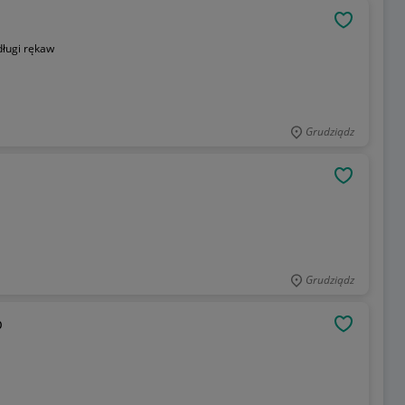
OBSERWU
długi rękaw
Grudziądz
OBSERWU
Grudziądz
b
OBSERWU