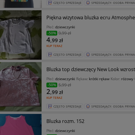
CZĘSTO SPRZEDAJE
SPRZEDAJĄCY: OSOBA PRYW
Piękna wizytowa bluzka ecru Atmosphe
Płeć:
dziewczynki
9
,99 zł
-50%
4
,99
zł
KUP TERAZ
CZĘSTO SPRZEDAJE
SPRZEDAJĄCY: OSOBA PRYW
Bluzka top dziewczęcy New Look wzros
Płeć:
dziewczynki
Rękaw:
krótki rękaw
Kolor:
różowy
5
,99 zł
-50%
2
,99
zł
KUP TERAZ
CZĘSTO SPRZEDAJE
SPRZEDAJĄCY: OSOBA PRYW
Bluzka rozm. 152
Płeć:
dziewczynki