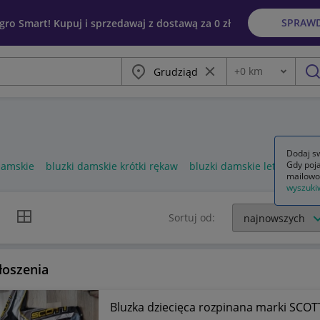
SPRAW
egro Smart! Kupuj i sprzedawaj z dostawą za 0 zł
Miasto
Wyczyść frazę
+
0
km
Odległość
szu
Dodaj sw
Gdy poja
damskie
bluzki damskie krótki rękaw
bluzki damskie letnie
mailowo
wyszuki
k listy
Widok siatki
Sortuj od:
łoszenia
Bluzka dziecięca rozpinana marki SCOT