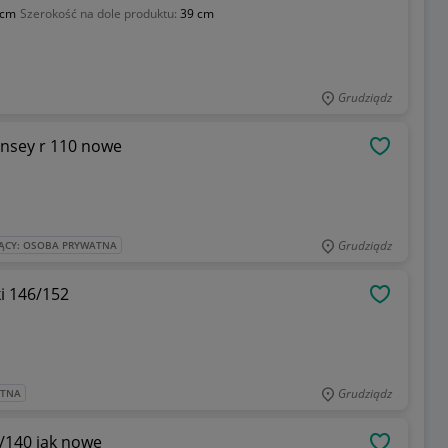
 cm
Szerokość na dole produktu:
39 cm
Grudziądz
Sinsey r 110 nowe
OBSERWU
Grudziądz
ĄCY: OSOBA PRYWATNA
i 146/152
OBSERWU
Grudziądz
ATNA
/140 jak nowe