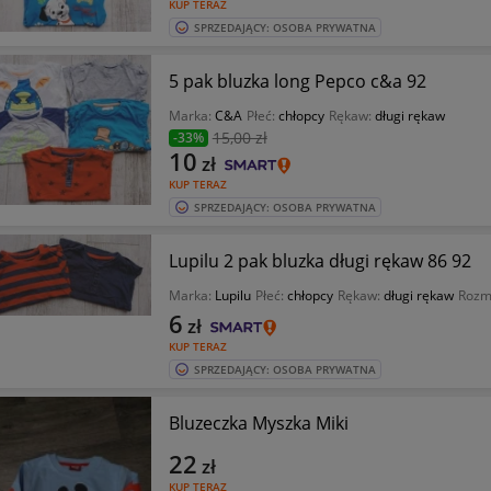
KUP TERAZ
SPRZEDAJĄCY: OSOBA PRYWATNA
5 pak bluzka long Pepco c&a 92
Marka:
C&A
Płeć:
chłopcy
Rękaw:
długi rękaw
15
,00 zł
-33%
10
zł
KUP TERAZ
SPRZEDAJĄCY: OSOBA PRYWATNA
Lupilu 2 pak bluzka długi rękaw 86 92
Marka:
Lupilu
Płeć:
chłopcy
Rękaw:
długi rękaw
Rozm
6
zł
KUP TERAZ
SPRZEDAJĄCY: OSOBA PRYWATNA
Bluzeczka Myszka Miki
22
zł
KUP TERAZ