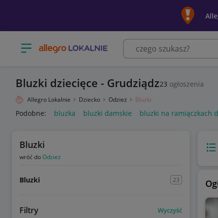
All
Otwórz menu z kategoriami
Bluzki dziecięce - Grudziądz
23
ogłoszenia
Allegro Lokalnie
Dziecko
Odzież
Bluzki
Podobne:
bluzka
bluzki damskie
bluzki na ramiączkach 
Bluzki
Wido
wróć do
Odzież
Bluzki
23
Og
Filtry
Wyczyść