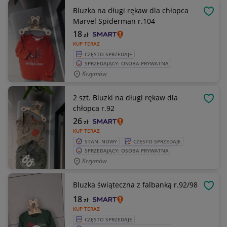
Bluzka na długi rękaw dla chłopca
OBSE
Marvel Spiderman r.104
18
zł
KUP TERAZ
CZĘSTO SPRZEDAJE
SPRZEDAJĄCY: OSOBA PRYWATNA
Krzymów
2 szt. Bluzki na długi rękaw dla
OBSE
chłopca r.92
26
zł
KUP TERAZ
STAN: NOWY
CZĘSTO SPRZEDAJE
SPRZEDAJĄCY: OSOBA PRYWATNA
Krzymów
Bluzka świąteczna z falbanką r.92/98
OBSE
18
zł
KUP TERAZ
CZĘSTO SPRZEDAJE