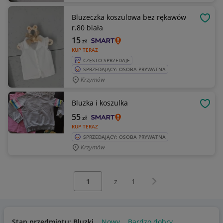
Bluzeczka koszulowa bez rękawów
OBSE
r.80 biała
15
zł
KUP TERAZ
CZĘSTO SPRZEDAJE
SPRZEDAJĄCY: OSOBA PRYWATNA
Krzymów
Bluzka i koszulka
OBSE
55
zł
KUP TERAZ
SPRZEDAJĄCY: OSOBA PRYWATNA
Krzymów
Wybierz stronę:
Następna strona
z
1
Stan przedmiotu: Bluzki
Nowy
Bardzo dobry