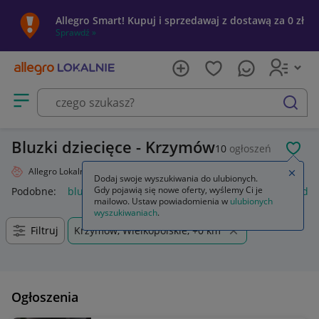
Allegro Smart! Kupuj i sprzedawaj z dostawą za 0 zł
Sprawdź »
Otwórz menu z kategoriami
szukaj
Bluzki dziecięce - Krzymów
10
ogłoszeń
POL
Allegro Lokalnie
Dziecko
Odzież
Bluzki
Zamkn
Dodaj swoje wyszukiwania do ulubionych.
Gdy pojawią się nowe oferty, wyślemy Ci je
Podobne:
bluzka
bluzki damskie
bluzki na ramiączkach da
mailowo. Ustaw powiadomienia w
ulubionych
wyszukiwaniach
.
Filtruj
Krzymów, Wielkopolskie, +0 km
Ogłoszenia