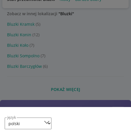
Zobacz w innej lokalizacji
"Bluzki"
Bluzki Kramsk
(5)
Bluzki Konin
(12)
Bluzki Koło
(7)
Bluzki Sompolno
(7)
Bluzki Barczygłów
(6)
POKAŻ WIĘCEJ
język