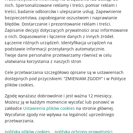
Allegro Gadane dla kupujących
nich
.
Spersonalizowane reklamy i treści, pomiar reklam i
treści, badanie odbiorców i ulepszanie usług
.
Zapewnienie
Mapa miejscowości
bezpieczeństwa, zapobieganie oszustwom i naprawianie
błędów
.
Dostarczanie i prezentowanie reklam i treści
.
Informacje prawne
Zapisanie decyzji dotyczących prywatności oraz informowanie
o nich
.
Dopasowanie i łączenie danych z innych źródeł
.
Regulamin
Łączenie różnych urządzeń
.
Identyfikacja urządzeń na
podstawie informacji przesyłanych automatycznie
.
Polityka plików "cookies"
Twoje dane personalne przetwarzamy również w celu
ułatwiania korzystania z naszych stron
Ustawienia plików "cookies"
Cele przetwarzania szczegółowo opisane są w ustawieniach
Udostępnianie lokalizacji
dostępnych pod przyciskiem: “ZMIENIAM ZGODY” i w Polityce
Informacje dla Aktu o Usługach Cyfrowych
plików cookies.
Zgodę wyrażasz dobrowolnie i jest ważna 12 miesięcy.
Pobierz aplikację
Możesz ją w każdym momencie wycofać lub ponowić w
zakładce
Ustawienia plików cookies
na stronie głównej.
Wycofanie zgody nie wpływa na legalność uprzedniego
przetwarzania.
polityka plików cookies
polityka ochrony prywatności