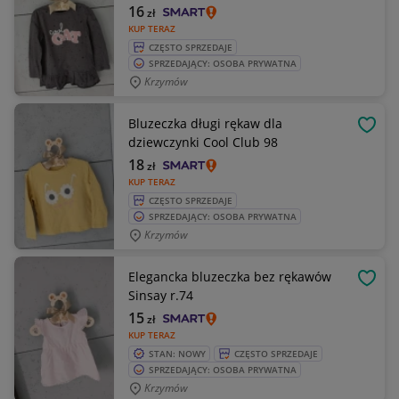
16
zł
KUP TERAZ
CZĘSTO SPRZEDAJE
SPRZEDAJĄCY: OSOBA PRYWATNA
Krzymów
Bluzeczka długi rękaw dla
OBSE
dziewczynki Cool Club 98
18
zł
KUP TERAZ
CZĘSTO SPRZEDAJE
SPRZEDAJĄCY: OSOBA PRYWATNA
Krzymów
Elegancka bluzeczka bez rękawów
OBSE
Sinsay r.74
15
zł
KUP TERAZ
STAN: NOWY
CZĘSTO SPRZEDAJE
SPRZEDAJĄCY: OSOBA PRYWATNA
Krzymów