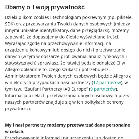
Dbamy o Twoją prywatność
Dzięki plikom cookies i technologiom pokrewnym
(np. piksele,
SDK)
oraz przetwarzaniu Twoich danych osobowych
(między
innymi unikalne identyfikatory, dane przeglądarki)
, możemy
zapewnić, że dopasujemy do Ciebie wyświetlane treści.
Wyrażając zgodę na przechowywanie informacji na
urządzeniu końcowym lub dostęp do nich i przetwarzanie
danych (w tym w obszarze profilowania, analiz rynkowych i
statystycznych) sprawiasz, że łatwiej będzie odnaleźć Ci w
Allegro dokładnie to, czego szukasz i potrzebujesz.
Administratorem Twoich danych osobowych będzie Allegro a
w niektórych przypadkach nasi partnerzy (
17
partnerów
), w
tym tzw. “Zaufani Partnerzy IAB Europe” (
9
partnerów
).
Przydatne informacje
Informacja o celach przetwarzania danych osobowych przez
naszych partnerów znajduje się w ich politykach ochrony
prywatności.
Jak to działa
Napisz do nas
My i nasi partnerzy możemy przetwarzać dane personalne
w celach:
Allegro Gadane dla sprzedających
Przechowywanie informacji na urządzeniu lub dostęp do