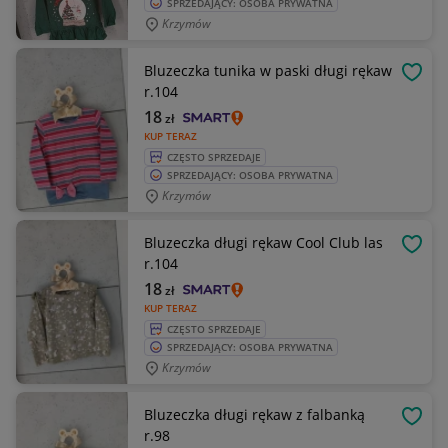
SPRZEDAJĄCY: OSOBA PRYWATNA
Krzymów
Bluzeczka tunika w paski długi rękaw
OBSE
r.104
18
zł
KUP TERAZ
CZĘSTO SPRZEDAJE
SPRZEDAJĄCY: OSOBA PRYWATNA
Krzymów
Bluzeczka długi rękaw Cool Club las
OBSE
r.104
18
zł
KUP TERAZ
CZĘSTO SPRZEDAJE
SPRZEDAJĄCY: OSOBA PRYWATNA
Krzymów
Bluzeczka długi rękaw z falbanką
OBSE
r.98