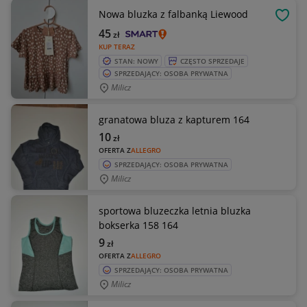
Nowa bluzka z falbanką Liewood
OBSE
45
zł
KUP TERAZ
STAN: NOWY
CZĘSTO SPRZEDAJE
SPRZEDAJĄCY: OSOBA PRYWATNA
Milicz
granatowa bluza z kapturem 164
10
zł
OFERTA Z
ALLEGRO
SPRZEDAJĄCY: OSOBA PRYWATNA
Milicz
sportowa bluzeczka letnia bluzka
bokserka 158 164
9
zł
OFERTA Z
ALLEGRO
SPRZEDAJĄCY: OSOBA PRYWATNA
Milicz