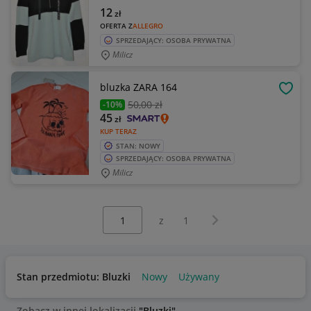
12
zł
OFERTA Z
ALLEGRO
SPRZEDAJĄCY: OSOBA PRYWATNA
Milicz
bluzka ZARA 164
OBSE
50
,00 zł
-10%
45
zł
KUP TERAZ
STAN: NOWY
SPRZEDAJĄCY: OSOBA PRYWATNA
Milicz
Wybierz stronę:
Następna strona
z
1
Stan przedmiotu: Bluzki
Nowy
Używany
Zobacz w innej lokalizacji
"Bluzki"