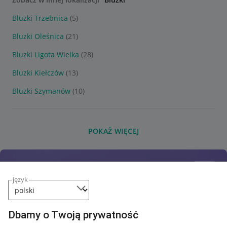
Bluzki Trzebnica
(5)
Bluzki Oleśnica
(21)
Bluzki Ligota Wielka
(28)
Bluzki Kiełczów
(13)
Bluzki Szymanów
(10)
POKAŻ WIĘCEJ
język
Dbamy o Twoją prywatność