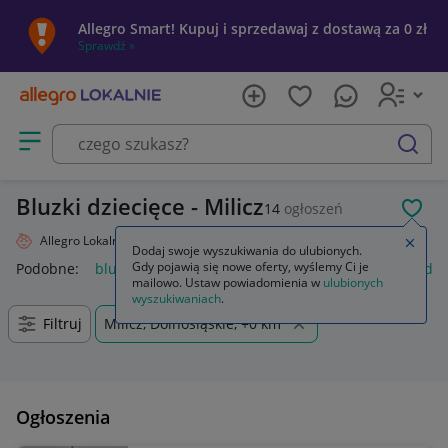
Allegro Smart! Kupuj i sprzedawaj z dostawą za 0 zł
Sprawdź »
Otwórz menu z kategoriami
szukaj
Bluzki dziecięce - Milicz
14
ogłoszeń
POL
Allegro Lokalnie
Dziecko
Odzież
Bluzki
Zamkn
Dodaj swoje wyszukiwania do ulubionych.
Gdy pojawią się nowe oferty, wyślemy Ci je
Podobne:
bluzka
bluzki damskie
bluzki na ramiączkach da
mailowo. Ustaw powiadomienia w
ulubionych
wyszukiwaniach
.
Filtruj
Milicz, Dolnośląskie, +0 km
Ogłoszenia