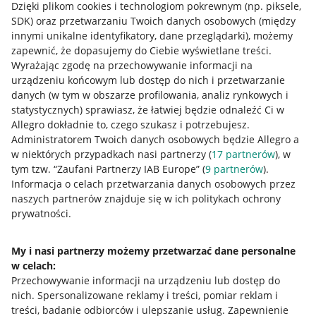
Dzięki plikom cookies i technologiom pokrewnym
(np. piksele,
SDK)
oraz przetwarzaniu Twoich danych osobowych
(między
innymi unikalne identyfikatory, dane przeglądarki)
, możemy
zapewnić, że dopasujemy do Ciebie wyświetlane treści.
Wyrażając zgodę na przechowywanie informacji na
urządzeniu końcowym lub dostęp do nich i przetwarzanie
danych (w tym w obszarze profilowania, analiz rynkowych i
statystycznych) sprawiasz, że łatwiej będzie odnaleźć Ci w
Allegro dokładnie to, czego szukasz i potrzebujesz.
Administratorem Twoich danych osobowych będzie Allegro a
w niektórych przypadkach nasi partnerzy (
17
partnerów
), w
tym tzw. “Zaufani Partnerzy IAB Europe” (
9
partnerów
).
Przydatne informacje
Informacja o celach przetwarzania danych osobowych przez
naszych partnerów znajduje się w ich politykach ochrony
prywatności.
Jak to działa
Napisz do nas
My i nasi partnerzy możemy przetwarzać dane personalne
w celach:
Allegro Gadane dla sprzedających
Przechowywanie informacji na urządzeniu lub dostęp do
Allegro Gadane dla kupujących
nich
.
Spersonalizowane reklamy i treści, pomiar reklam i
treści, badanie odbiorców i ulepszanie usług
.
Zapewnienie