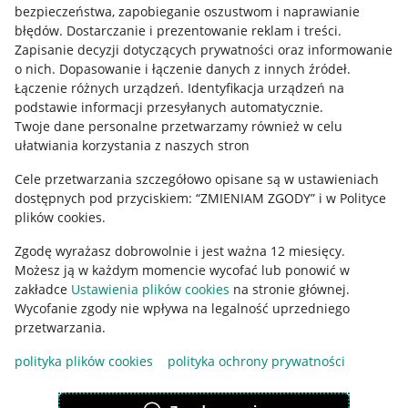
Mapa miejscowości
bezpieczeństwa, zapobieganie oszustwom i naprawianie
błędów
.
Dostarczanie i prezentowanie reklam i treści
.
Informacje prawne
Zapisanie decyzji dotyczących prywatności oraz informowanie
o nich
.
Dopasowanie i łączenie danych z innych źródeł
.
Regulamin
Łączenie różnych urządzeń
.
Identyfikacja urządzeń na
podstawie informacji przesyłanych automatycznie
.
Polityka plików "cookies"
Twoje dane personalne przetwarzamy również w celu
ułatwiania korzystania z naszych stron
Ustawienia plików "cookies"
Cele przetwarzania szczegółowo opisane są w ustawieniach
Udostępnianie lokalizacji
dostępnych pod przyciskiem: “ZMIENIAM ZGODY” i w Polityce
Informacje dla Aktu o Usługach Cyfrowych
plików cookies.
Zgodę wyrażasz dobrowolnie i jest ważna 12 miesięcy.
Pobierz aplikację
Możesz ją w każdym momencie wycofać lub ponowić w
zakładce
Ustawienia plików cookies
na stronie głównej.
Wycofanie zgody nie wpływa na legalność uprzedniego
przetwarzania.
polityka plików cookies
polityka ochrony prywatności