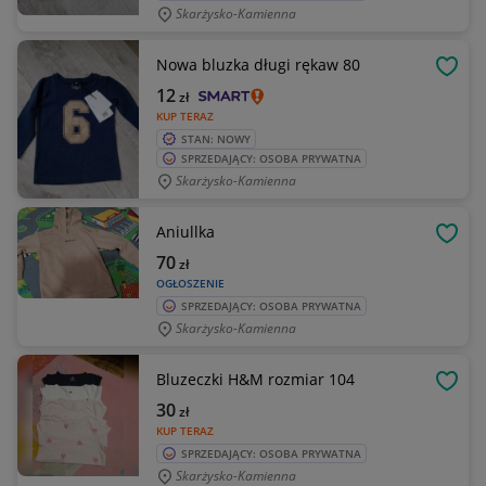
Skarżysko-Kamienna
Nowa bluzka długi rękaw 80
OBSE
12
zł
KUP TERAZ
STAN: NOWY
SPRZEDAJĄCY: OSOBA PRYWATNA
Skarżysko-Kamienna
Aniullka
OBSE
70
zł
OGŁOSZENIE
SPRZEDAJĄCY: OSOBA PRYWATNA
Skarżysko-Kamienna
Bluzeczki H&M rozmiar 104
OBSE
30
zł
KUP TERAZ
SPRZEDAJĄCY: OSOBA PRYWATNA
Skarżysko-Kamienna