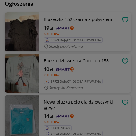
Ogłoszenia
Bluzeczka 152 czarna z połyskiem
OBSE
19
zł
KUP TERAZ
SPRZEDAJĄCY: OSOBA PRYWATNA
Skarżysko-Kamienna
Bluzka dziewczęca Coco lub 158
OBSE
10
zł
KUP TERAZ
SPRZEDAJĄCY: OSOBA PRYWATNA
Skarżysko-Kamienna
Nowa bluzka polo dla dziewczynki
OBSE
86/92
14
zł
KUP TERAZ
STAN: NOWY
SPRZEDAJĄCY: OSOBA PRYWATNA