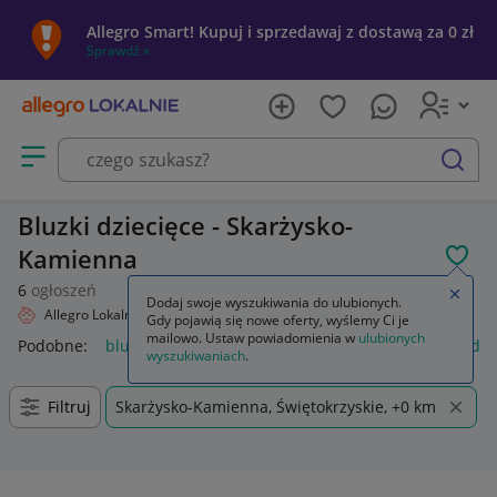
Allegro Smart! Kupuj i sprzedawaj z dostawą za 0 zł
Sprawdź »
Otwórz menu z kategoriami
szukaj
Bluzki dziecięce - Skarżysko-
Kamienna
POL
6
ogłoszeń
Zamkn
Dodaj swoje wyszukiwania do ulubionych.
Allegro Lokalnie
Dziecko
Odzież
Bluzki
Gdy pojawią się nowe oferty, wyślemy Ci je
mailowo. Ustaw powiadomienia w
ulubionych
Podobne:
bluzka
bluzki damskie
bluzki na ramiączkach da
wyszukiwaniach
.
Filtruj
Skarżysko-Kamienna, Świętokrzyskie, +0 km