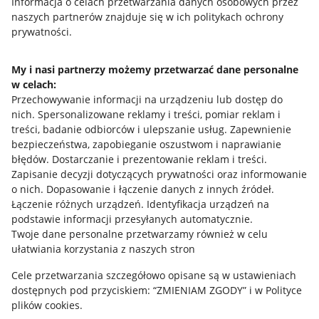
Przydatne informacje
Informacja o celach przetwarzania danych osobowych przez
naszych partnerów znajduje się w ich politykach ochrony
prywatności.
Jak to działa
Napisz do nas
My i nasi partnerzy możemy przetwarzać dane personalne
w celach:
Allegro Gadane dla sprzedających
Przechowywanie informacji na urządzeniu lub dostęp do
Allegro Gadane dla kupujących
nich
.
Spersonalizowane reklamy i treści, pomiar reklam i
treści, badanie odbiorców i ulepszanie usług
.
Zapewnienie
Mapa miejscowości
bezpieczeństwa, zapobieganie oszustwom i naprawianie
błędów
.
Dostarczanie i prezentowanie reklam i treści
.
Informacje prawne
Zapisanie decyzji dotyczących prywatności oraz informowanie
o nich
.
Dopasowanie i łączenie danych z innych źródeł
.
Regulamin
Łączenie różnych urządzeń
.
Identyfikacja urządzeń na
podstawie informacji przesyłanych automatycznie
.
Polityka plików "cookies"
Twoje dane personalne przetwarzamy również w celu
ułatwiania korzystania z naszych stron
Ustawienia plików "cookies"
Cele przetwarzania szczegółowo opisane są w ustawieniach
Udostępnianie lokalizacji
dostępnych pod przyciskiem: “ZMIENIAM ZGODY” i w Polityce
Informacje dla Aktu o Usługach Cyfrowych
plików cookies.