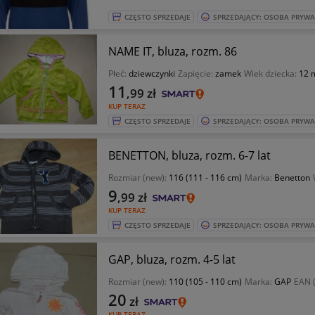
CZĘSTO SPRZEDAJE
SPRZEDAJĄCY: OSOBA PRYW
NAME IT, bluza, rozm. 86
Płeć:
dziewczynki
Zapięcie:
zamek
Wiek dziecka:
12 
11
,99
zł
KUP TERAZ
CZĘSTO SPRZEDAJE
SPRZEDAJĄCY: OSOBA PRYW
BENETTON, bluza, rozm. 6-7 lat
Rozmiar (new):
116 (111 - 116 cm)
Marka:
Benetton
9
,99
zł
KUP TERAZ
CZĘSTO SPRZEDAJE
SPRZEDAJĄCY: OSOBA PRYW
GAP, bluza, rozm. 4-5 lat
Rozmiar (new):
110 (105 - 110 cm)
Marka:
GAP
EAN 
20
zł
KUP TERAZ