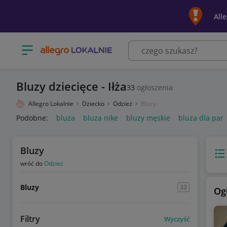
All
Otwórz menu z kategoriami
Bluzy dziecięce - Iłża
33
ogłoszenia
Allegro Lokalnie
Dziecko
Odzież
Bluzy
Podobne:
bluza
bluza nike
bluzy męskie
bluza dla par
Bluzy
Wido
wróć do
Odzież
Bluzy
33
Og
Filtry
Wyczyść