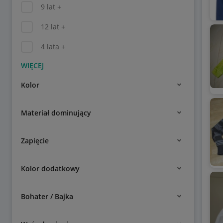
9 lat +
12 lat +
4 lata +
Kolor
Materiał dominujący
Zapięcie
Kolor dodatkowy
Bohater / Bajka