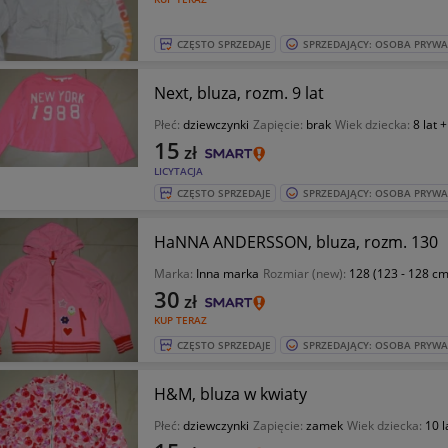
CZĘSTO SPRZEDAJE
SPRZEDAJĄCY: OSOBA PRYW
Next, bluza, rozm. 9 lat
Płeć:
dziewczynki
Zapięcie:
brak
Wiek dziecka:
8 lat +
15
zł
LICYTACJA
CZĘSTO SPRZEDAJE
SPRZEDAJĄCY: OSOBA PRYW
HaNNA ANDERSSON, bluza, rozm. 130
Marka:
Inna marka
Rozmiar (new):
128 (123 - 128 cm
30
zł
KUP TERAZ
CZĘSTO SPRZEDAJE
SPRZEDAJĄCY: OSOBA PRYW
H&M, bluza w kwiaty
Płeć:
dziewczynki
Zapięcie:
zamek
Wiek dziecka:
10 l