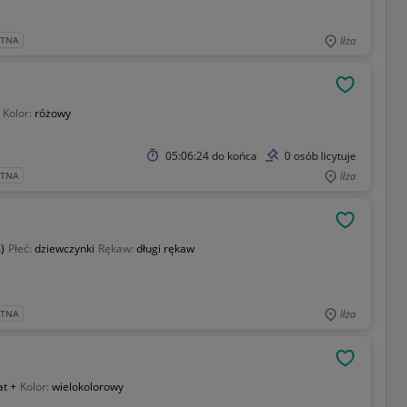
Iłża
ATNA
OBSERWU
Kolor:
różowy
05:06:24
do końca
0 osób licytuje
Iłża
ATNA
OBSERWU
)
Płeć:
dziewczynki
Rękaw:
długi rękaw
Iłża
ATNA
OBSERWU
at +
Kolor:
wielokolorowy