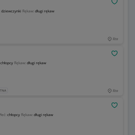
OBSERWU
:
dziewczynki
Rękaw:
długi rękaw
Iłża
OBSERWU
:
chłopcy
Rękaw:
długi rękaw
Iłża
ATNA
OBSERWU
Płeć:
chłopcy
Rękaw:
długi rękaw