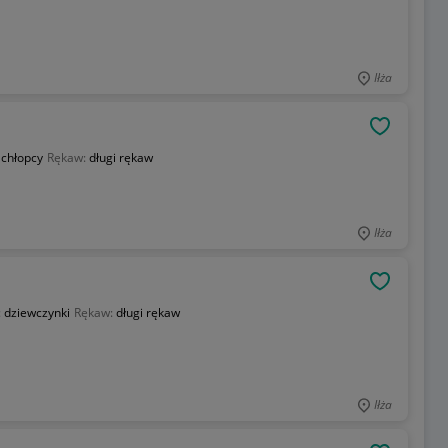
Iłża
OBSERWU
:
chłopcy
Rękaw:
długi rękaw
Iłża
OBSERWU
:
dziewczynki
Rękaw:
długi rękaw
Iłża