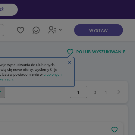
DŹ
WYSTAW
kaj
POLUB WYSZUKIWANIE
Zamknij wskazówkę
oje wyszukiwania do ulubionych.
wią się nowe oferty, wyślemy Ci je
. Ustaw powiadomienia w
ulubionych
waniach
.
Wybierz stronę:
Następna 
z
1
OBSERWU