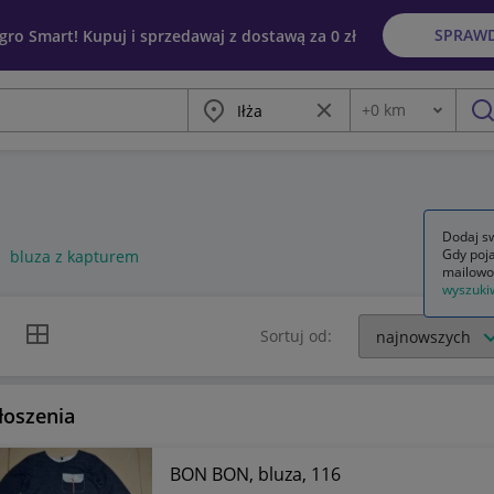
SPRAW
egro Smart! Kupuj i sprzedawaj z dostawą za 0 zł
Miasto
Wyczyść frazę
+
0
km
Odległość
szu
Dodaj sw
Gdy poja
bluza z kapturem
mailowo
wyszuki
k listy
Widok siatki
Sortuj od:
łoszenia
BON BON, bluza, 116