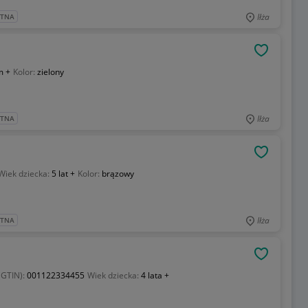
Iłża
ATNA
OBSERWU
m +
Kolor:
zielony
Iłża
ATNA
OBSERWU
Wiek dziecka:
5 lat +
Kolor:
brązowy
Iłża
ATNA
OBSERWU
(GTIN):
001122334455
Wiek dziecka:
4 lata +