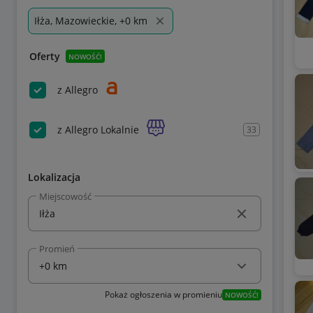
Iłża, Mazowieckie, +0 km
Oferty
NOWOŚĆ!
z Allegro
z Allegro Lokalnie
33
Lokalizacja
Miejscowość
Promień
Pokaż ogłoszenia w promieniu
NOWOŚĆ!