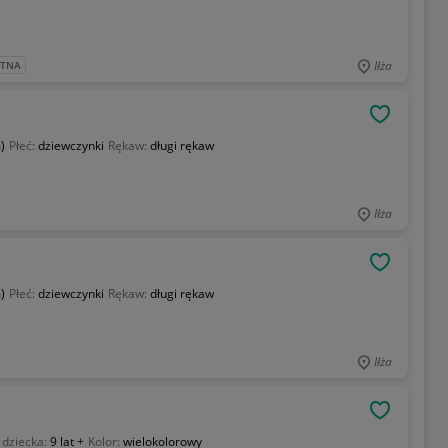
Iłża
ATNA
OBSERWU
)
Płeć:
dziewczynki
Rękaw:
długi rękaw
Iłża
OBSERWU
)
Płeć:
dziewczynki
Rękaw:
długi rękaw
Iłża
OBSERWU
 dziecka:
9 lat +
Kolor:
wielokolorowy