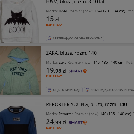
H&M, bluza, rozm. 8-10 lat
Marka:
H&M
Rozmiar (new):
134 (129 - 134 cm)
Płeć
15
zł
KUP TERAZ
SPRZEDAJĄCY: OSOBA PRYWATNA
ZARA, bluza, rozm. 140
Marka:
Zara
Rozmiar (new):
140 (135 - 140 cm)
Płeć
19
,98
zł
KUP TERAZ
CZĘSTO SPRZEDAJE
SPRZEDAJĄCY: OSOBA PRYW
REPORTER YOUNG, bluza, rozm. 140
Marka:
Reporter
Rozmiar (new):
140 (135 - 140 cm)
24
,99
zł
KUP TERAZ