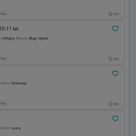
Iłża
ATNA
10-11 lat
OBSERWU
:
chłopcy
Rękaw:
długi rękaw
Iłża
ATNA
OBSERWU
Kolor:
fioletowy
Iłża
ATNA
OBSERWU
Kolor:
szary