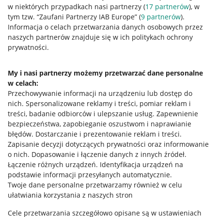
w niektórych przypadkach nasi partnerzy (
17
partnerów
), w
tym tzw. “Zaufani Partnerzy IAB Europe” (
9
partnerów
).
Przydatne informacje
Informacja o celach przetwarzania danych osobowych przez
naszych partnerów znajduje się w ich politykach ochrony
prywatności.
Jak to działa
Napisz do nas
My i nasi partnerzy możemy przetwarzać dane personalne
w celach:
Allegro Gadane dla sprzedających
Przechowywanie informacji na urządzeniu lub dostęp do
Allegro Gadane dla kupujących
nich
.
Spersonalizowane reklamy i treści, pomiar reklam i
treści, badanie odbiorców i ulepszanie usług
.
Zapewnienie
Mapa miejscowości
bezpieczeństwa, zapobieganie oszustwom i naprawianie
błędów
.
Dostarczanie i prezentowanie reklam i treści
.
Informacje prawne
Zapisanie decyzji dotyczących prywatności oraz informowanie
o nich
.
Dopasowanie i łączenie danych z innych źródeł
.
Regulamin
Łączenie różnych urządzeń
.
Identyfikacja urządzeń na
podstawie informacji przesyłanych automatycznie
.
Polityka plików "cookies"
Twoje dane personalne przetwarzamy również w celu
ułatwiania korzystania z naszych stron
Ustawienia plików "cookies"
Cele przetwarzania szczegółowo opisane są w ustawieniach
Udostępnianie lokalizacji