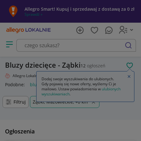
Allegro Smart! Kupuj i sprzedawaj z dostawą za 0 zł
Sprawdź »
Otwórz menu z kategoriami
szukaj
Bluzy dziecięce - Ząbki
12
ogłoszeń
POL
Allegro Lokalnie
Dziecko
Odzież
Bluzy
Zamkn
Dodaj swoje wyszukiwania do ulubionych.
Gdy pojawią się nowe oferty, wyślemy Ci je
Podobne:
bluza
bluza nike
bluzy męskie
bluza dla par
mailowo. Ustaw powiadomienia w
ulubionych
wyszukiwaniach
.
Filtruj
Ząbki, Mazowieckie, +0 km
Ogłoszenia