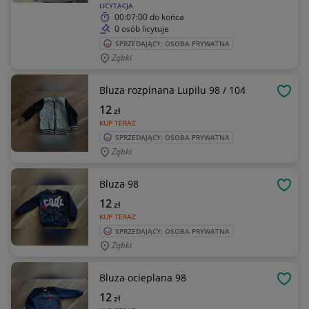
LICYTACJA
00:07:00
do końca
0 osób licytuje
SPRZEDAJĄCY: OSOBA PRYWATNA
Ząbki
Bluza rozpinana Lupilu 98 / 104
OBSE
12
zł
KUP TERAZ
SPRZEDAJĄCY: OSOBA PRYWATNA
Ząbki
Bluza 98
OBSE
12
zł
KUP TERAZ
SPRZEDAJĄCY: OSOBA PRYWATNA
Ząbki
Bluza ocieplana 98
OBSE
12
zł