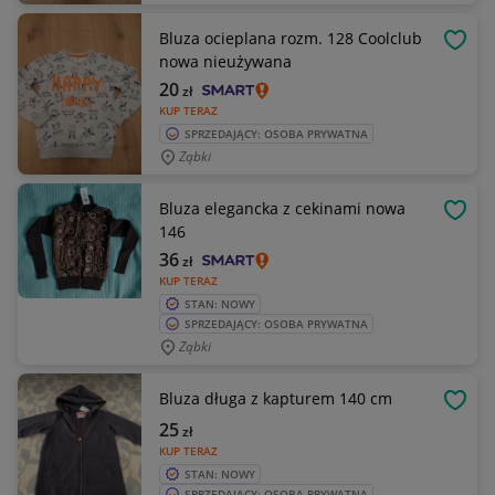
Bluza ocieplana rozm. 128 Coolclub
OBSE
nowa nieużywana
20
zł
KUP TERAZ
SPRZEDAJĄCY: OSOBA PRYWATNA
Ząbki
Bluza elegancka z cekinami nowa
OBSE
146
36
zł
KUP TERAZ
STAN: NOWY
SPRZEDAJĄCY: OSOBA PRYWATNA
Ząbki
Bluza długa z kapturem 140 cm
OBSE
25
zł
KUP TERAZ
STAN: NOWY
SPRZEDAJĄCY: OSOBA PRYWATNA