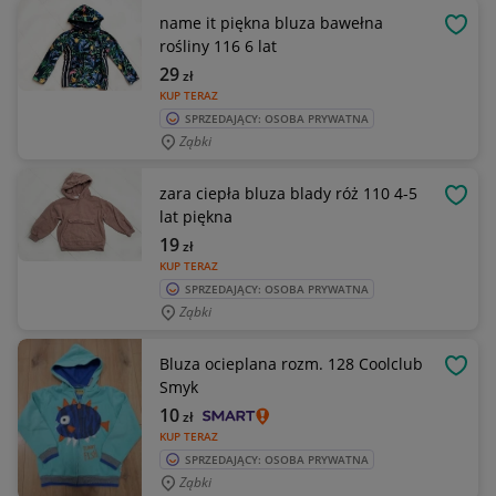
name it piękna bluza bawełna
OBSE
rośliny 116 6 lat
29
zł
KUP TERAZ
SPRZEDAJĄCY: OSOBA PRYWATNA
Ząbki
zara ciepła bluza blady róż 110 4-5
OBSE
lat piękna
19
zł
KUP TERAZ
SPRZEDAJĄCY: OSOBA PRYWATNA
Ząbki
Bluza ocieplana rozm. 128 Coolclub
OBSE
Smyk
10
zł
KUP TERAZ
SPRZEDAJĄCY: OSOBA PRYWATNA
Ząbki