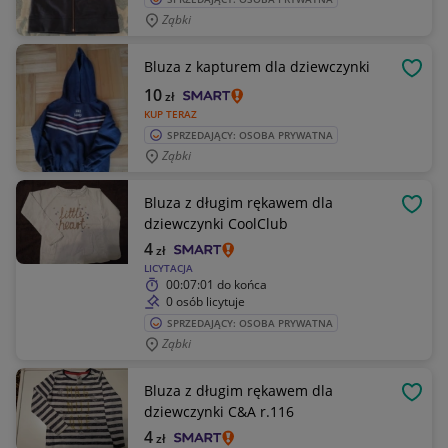
Ząbki
Bluza z kapturem dla dziewczynki
OBSE
10
zł
KUP TERAZ
SPRZEDAJĄCY: OSOBA PRYWATNA
Ząbki
Bluza z długim rękawem dla
OBSE
dziewczynki CoolClub
4
zł
LICYTACJA
00:07:01
do końca
0 osób licytuje
SPRZEDAJĄCY: OSOBA PRYWATNA
Ząbki
Bluza z długim rękawem dla
OBSE
dziewczynki C&A r.116
4
zł