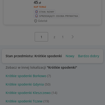
45
zł
KUP TERAZ
STAN: NOWY
SPRZEDAJĄCY: OSOBA PRYWATNA
Gdańsk
Wybierz stronę:
Następna strona
z
1
Stan przedmiotu: Krótkie spodenki
Nowy
Bardzo dobry
U
Zobacz w innej lokalizacji
"Krótkie spodenki"
Krótkie spodenki Borkowo
(7)
Krótkie spodenki Gdynia
(50)
Krótkie spodenki Kleszczewo
(14)
Krótkie spodenki Tczew
(19)