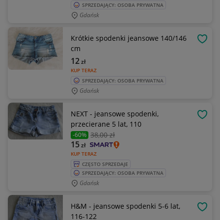
SPRZEDAJĄCY: OSOBA PRYWATNA
Gdańsk
Krótkie spodenki jeansowe 140/146
OBSE
cm
12
zł
KUP TERAZ
SPRZEDAJĄCY: OSOBA PRYWATNA
Gdańsk
NEXT - jeansowe spodenki,
OBSE
przecierane 5 lat, 110
38
,00 zł
-60%
15
zł
KUP TERAZ
CZĘSTO SPRZEDAJE
SPRZEDAJĄCY: OSOBA PRYWATNA
Gdańsk
H&M - jeansowe spodenki 5-6 lat,
OBSE
116-122