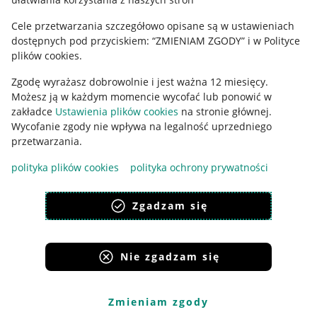
Ustawienia plików "cookies"
Cele przetwarzania szczegółowo opisane są w ustawieniach
Udostępnianie lokalizacji
dostępnych pod przyciskiem: “ZMIENIAM ZGODY” i w Polityce
Informacje dla Aktu o Usługach Cyfrowych
plików cookies.
Zgodę wyrażasz dobrowolnie i jest ważna 12 miesięcy.
Pobierz aplikację
Możesz ją w każdym momencie wycofać lub ponowić w
zakładce
Ustawienia plików cookies
na stronie głównej.
Wycofanie zgody nie wpływa na legalność uprzedniego
przetwarzania.
polityka plików cookies
polityka ochrony prywatności
Zgadzam się
Nie zgadzam się
Korzystanie z serwisu oznacza akceptację
regulaminu
.
Zmieniam zgody