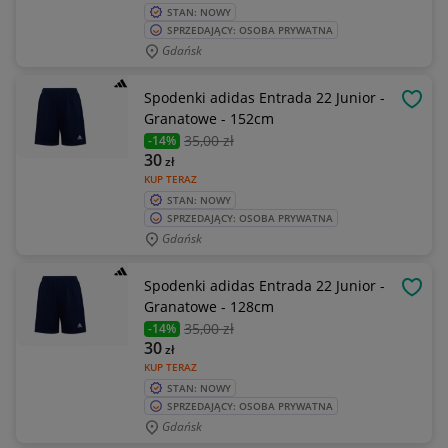
STAN: NOWY
SPRZEDAJĄCY: OSOBA PRYWATNA
Gdańsk
Spodenki adidas Entrada 22 Junior -
OBSE
Granatowe - 152cm
35
,00 zł
-14%
30
zł
KUP TERAZ
STAN: NOWY
SPRZEDAJĄCY: OSOBA PRYWATNA
Gdańsk
Spodenki adidas Entrada 22 Junior -
OBSE
Granatowe - 128cm
35
,00 zł
-14%
30
zł
KUP TERAZ
STAN: NOWY
SPRZEDAJĄCY: OSOBA PRYWATNA
Gdańsk