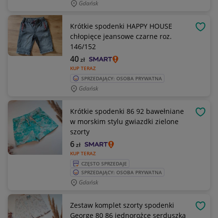
Gdańsk
Krótkie spodenki HAPPY HOUSE
OBSE
chłopięce jeansowe czarne roz.
146/152
40
zł
KUP TERAZ
SPRZEDAJĄCY: OSOBA PRYWATNA
Gdańsk
Krótkie spodenki 86 92 bawełniane
OBSE
w morskim stylu gwiazdki zielone
szorty
6
zł
KUP TERAZ
CZĘSTO SPRZEDAJE
SPRZEDAJĄCY: OSOBA PRYWATNA
Gdańsk
Zestaw komplet szorty spodenki
OBSE
George 80 86 jednorożce serduszka