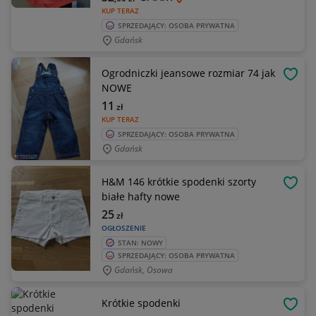
KUP TERAZ
SPRZEDAJĄCY: OSOBA PRYWATNA
Gdańsk
Ogrodniczki jeansowe rozmiar 74 jak
OBSE
NOWE
11
zł
KUP TERAZ
SPRZEDAJĄCY: OSOBA PRYWATNA
Gdańsk
H&M 146 krótkie spodenki szorty
OBSE
białe hafty nowe
25
zł
OGŁOSZENIE
STAN: NOWY
SPRZEDAJĄCY: OSOBA PRYWATNA
Gdańsk, Osowa
Krótkie spodenki
OBSE