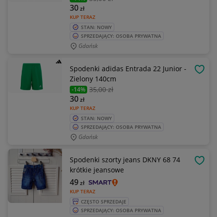
30
zł
KUP TERAZ
STAN: NOWY
SPRZEDAJĄCY: OSOBA PRYWATNA
Gdańsk
Spodenki adidas Entrada 22 Junior -
OBSE
Zielony 140cm
35
,00 zł
-14%
30
zł
KUP TERAZ
STAN: NOWY
SPRZEDAJĄCY: OSOBA PRYWATNA
Gdańsk
Spodenki szorty jeans DKNY 68 74
OBSE
krótkie jeansowe
49
zł
KUP TERAZ
CZĘSTO SPRZEDAJE
SPRZEDAJĄCY: OSOBA PRYWATNA