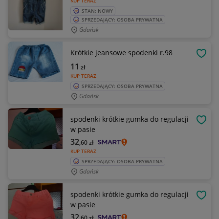
KUP TERAZ
STAN: NOWY
SPRZEDAJĄCY: OSOBA PRYWATNA
Gdańsk
Krótkie jeansowe spodenki r.98
OBSE
11
zł
KUP TERAZ
SPRZEDAJĄCY: OSOBA PRYWATNA
Gdańsk
spodenki krótkie gumka do regulacji
OBSE
w pasie
32
,60
zł
KUP TERAZ
SPRZEDAJĄCY: OSOBA PRYWATNA
Gdańsk
spodenki krótkie gumka do regulacji
OBSE
w pasie
32
,60
zł