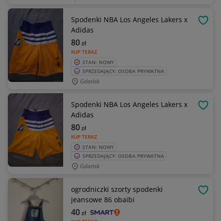
Spodenki NBA Los Angeles Lakers x
OBSE
Adidas
80
zł
KUP TERAZ
STAN: NOWY
SPRZEDAJĄCY: OSOBA PRYWATNA
Gdańsk
Spodenki NBA Los Angeles Lakers x
OBSE
Adidas
80
zł
KUP TERAZ
STAN: NOWY
SPRZEDAJĄCY: OSOBA PRYWATNA
Gdańsk
ogrodniczki szorty spodenki
OBSE
jeansowe 86 obaibi
40
zł