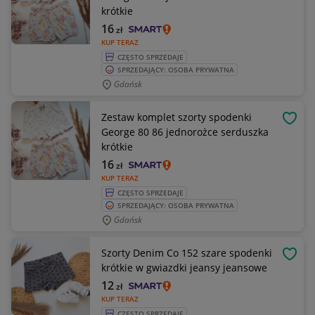
krótkie
16
zł
KUP TERAZ
CZĘSTO SPRZEDAJE
SPRZEDAJĄCY: OSOBA PRYWATNA
Gdańsk
Zestaw komplet szorty spodenki
OBSE
George 80 86 jednorożce serduszka
krótkie
16
zł
KUP TERAZ
CZĘSTO SPRZEDAJE
SPRZEDAJĄCY: OSOBA PRYWATNA
Gdańsk
Szorty Denim Co 152 szare spodenki
OBSE
krótkie w gwiazdki jeansy jeansowe
12
zł
KUP TERAZ
CZĘSTO SPRZEDAJE