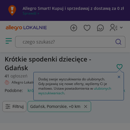
Allegro Smart! Kupuj i sprzedawaj z dostawą za 0 zł
Sprawdź »
Otwórz menu z kategoriami
szukaj
Krótkie spodenki dziecięce -
Gdańsk
POL
41
ogłoszeń
Zamkn
Dodaj swoje wyszukiwania do ulubionych.
Allegro Lokalnie
Dziecko
Odzież
Krótkie spodenki
Gdy pojawią się nowe oferty, wyślemy Ci je
mailowo. Ustaw powiadomienia w
ulubionych
Podobne:
krótkie spodenki
krótkie spodenki męskie
krótkie
wyszukiwaniach
.
Filtruj
Gdańsk, Pomorskie, +0 km