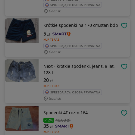
SPRZEDAJĄCY: OSOBA PRYWATNA
Gdańsk
Krótkie spodenki na 170 cm,stan bdb
OBSE
5
zł
KUP TERAZ
SPRZEDAJĄCY: OSOBA PRYWATNA
Gdańsk
Next - krótkie spodenki, jeans, 8 lat,
OBSE
128 l
20
zł
KUP TERAZ
SPRZEDAJĄCY: OSOBA PRYWATNA
Gdańsk
Spodenki 4F rozm.164
OBSE
40
,00 zł
-12%
35
zł
KUP TERAZ