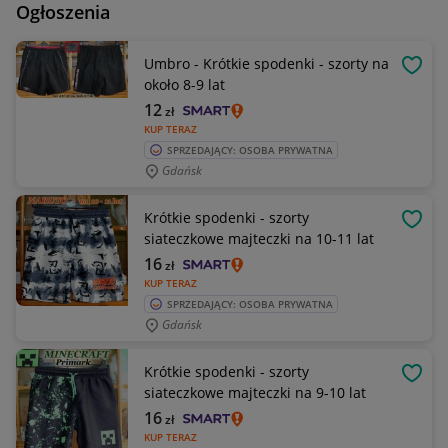
Ogłoszenia
Umbro - Krótkie spodenki - szorty na
OBSE
około 8-9 lat
12
zł
KUP TERAZ
SPRZEDAJĄCY: OSOBA PRYWATNA
Gdańsk
Krótkie spodenki - szorty
OBSE
siateczkowe majteczki na 10-11 lat
16
zł
KUP TERAZ
SPRZEDAJĄCY: OSOBA PRYWATNA
Gdańsk
Krótkie spodenki - szorty
OBSE
siateczkowe majteczki na 9-10 lat
16
zł
KUP TERAZ