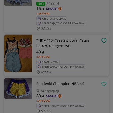
30
,00 zł
-50%
15
zł
KUP TERAZ
CZĘSTO SPRZEDAJE
SPRZEDAJĄCY: OSOBA PRYWATNA
Gdańsk
*H&M*104*zestaw ubrań*stan
OBSE
bardzo dobry*nowe
40
zł
KUP TERAZ
STAN: NOWY
SPRZEDAJĄCY: OSOBA PRYWATNA
Gdańsk
Spodenki Champion NBA r.S
OBSE
do negocjacji
80
zł
KUP TERAZ
SPRZEDAJĄCY: OSOBA PRYWATNA
Gdańsk