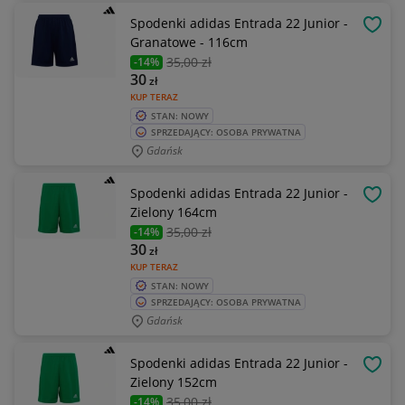
Spodenki adidas Entrada 22 Junior -
OBSE
Granatowe - 116cm
35
,00 zł
-14%
30
zł
KUP TERAZ
STAN: NOWY
SPRZEDAJĄCY: OSOBA PRYWATNA
Gdańsk
Spodenki adidas Entrada 22 Junior -
OBSE
Zielony 164cm
35
,00 zł
-14%
30
zł
KUP TERAZ
STAN: NOWY
SPRZEDAJĄCY: OSOBA PRYWATNA
Gdańsk
Spodenki adidas Entrada 22 Junior -
OBSE
Zielony 152cm
35
,00 zł
-14%