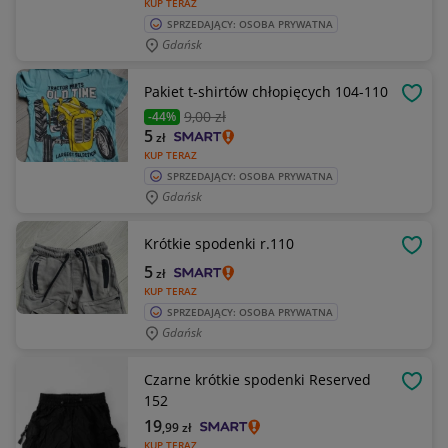
KUP TERAZ
SPRZEDAJĄCY: OSOBA PRYWATNA
Gdańsk
Pakiet t-shirtów chłopięcych 104-110
OBSE
9
,00 zł
-44%
5
zł
KUP TERAZ
SPRZEDAJĄCY: OSOBA PRYWATNA
Gdańsk
Krótkie spodenki r.110
OBSE
5
zł
KUP TERAZ
SPRZEDAJĄCY: OSOBA PRYWATNA
Gdańsk
Czarne krótkie spodenki Reserved
OBSE
152
19
,99
zł
KUP TERAZ