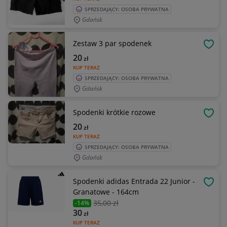
SPRZEDAJĄCY: OSOBA PRYWATNA
Gdańsk
Zestaw 3 par spodenek
OBSE
20
zł
KUP TERAZ
SPRZEDAJĄCY: OSOBA PRYWATNA
Gdańsk
Spodenki krótkie rozowe
OBSE
20
zł
KUP TERAZ
SPRZEDAJĄCY: OSOBA PRYWATNA
Gdańsk
Spodenki adidas Entrada 22 Junior -
OBSE
Granatowe - 164cm
35
,00 zł
-14%
30
zł
KUP TERAZ