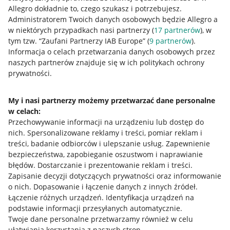
Allegro dokładnie to, czego szukasz i potrzebujesz.
Administratorem Twoich danych osobowych będzie Allegro a
w niektórych przypadkach nasi partnerzy (
17
partnerów
), w
tym tzw. “Zaufani Partnerzy IAB Europe” (
9
partnerów
).
Przydatne informacje
Informacja o celach przetwarzania danych osobowych przez
naszych partnerów znajduje się w ich politykach ochrony
prywatności.
Jak to działa
Napisz do nas
My i nasi partnerzy możemy przetwarzać dane personalne
w celach:
Allegro Gadane dla sprzedających
Przechowywanie informacji na urządzeniu lub dostęp do
Allegro Gadane dla kupujących
nich
.
Spersonalizowane reklamy i treści, pomiar reklam i
treści, badanie odbiorców i ulepszanie usług
.
Zapewnienie
Mapa miejscowości
bezpieczeństwa, zapobieganie oszustwom i naprawianie
błędów
.
Dostarczanie i prezentowanie reklam i treści
.
Informacje prawne
Zapisanie decyzji dotyczących prywatności oraz informowanie
o nich
.
Dopasowanie i łączenie danych z innych źródeł
.
Regulamin
Łączenie różnych urządzeń
.
Identyfikacja urządzeń na
podstawie informacji przesyłanych automatycznie
.
Polityka plików "cookies"
Twoje dane personalne przetwarzamy również w celu
ułatwiania korzystania z naszych stron