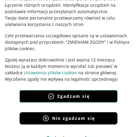
Łączenie różnych urządzeń
.
Identyfikacja urządzeń na
Ustawienia plików "cookies"
podstawie informacji przesyłanych automatycznie
.
Twoje dane personalne przetwarzamy również w celu
Udostępnianie lokalizacji
ułatwiania korzystania z naszych stron
Informacje dla Aktu o Usługach Cyfrowych
Cele przetwarzania szczegółowo opisane są w ustawieniach
dostępnych pod przyciskiem: “ZMIENIAM ZGODY” i w Polityce
Pobierz aplikację
plików cookies.
Zgodę wyrażasz dobrowolnie i jest ważna 12 miesięcy.
Możesz ją w każdym momencie wycofać lub ponowić w
zakładce
Ustawienia plików cookies
na stronie głównej.
Wycofanie zgody nie wpływa na legalność uprzedniego
przetwarzania.
Zgadzam się
polityka plików cookies
polityka ochrony prywatności
Nie zgadzam się
Korzystanie z serwisu oznacza akceptację
regulaminu
.