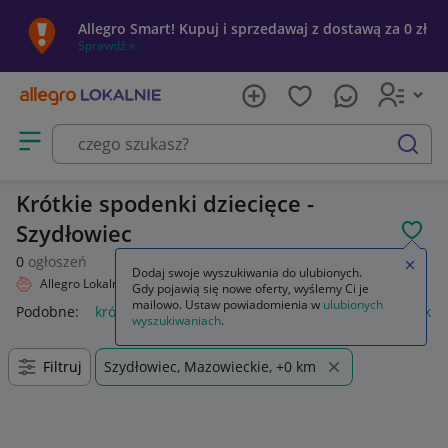
Allegro Smart! Kupuj i sprzedawaj z dostawą za 0 zł
Sprawdź »
Otwórz menu z kategoriami
szukaj
Krótkie spodenki dziecięce -
Szydłowiec
POL
0
ogłoszeń
Zamkn
Dodaj swoje wyszukiwania do ulubionych.
Allegro Lokalnie
Dziecko
Odzież
Krótkie spodenki
Gdy pojawią się nowe oferty, wyślemy Ci je
mailowo. Ustaw powiadomienia w
ulubionych
Podobne:
krótkie spodenki
krótkie spodenki męskie
krótkie
wyszukiwaniach
.
Filtruj
Szydłowiec, Mazowieckie, +0 km