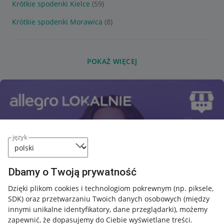
Krótkie spodenki Kielce
(59)
Krótkie spodenki Morawica
(8)
POKAŻ WIĘCEJ
język
Dbamy o Twoją prywatność
Dzięki plikom cookies i technologiom pokrewnym
(np. piksele,
SDK)
oraz przetwarzaniu Twoich danych osobowych
(między
innymi unikalne identyfikatory, dane przeglądarki)
, możemy
zapewnić, że dopasujemy do Ciebie wyświetlane treści.