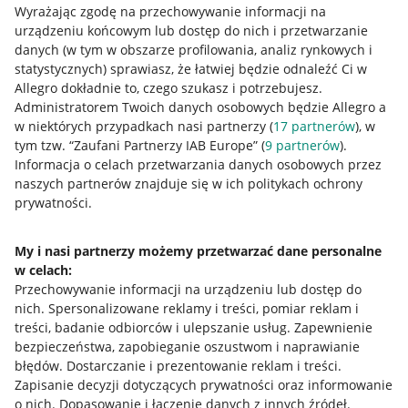
Wyrażając zgodę na przechowywanie informacji na
urządzeniu końcowym lub dostęp do nich i przetwarzanie
danych (w tym w obszarze profilowania, analiz rynkowych i
statystycznych) sprawiasz, że łatwiej będzie odnaleźć Ci w
Allegro dokładnie to, czego szukasz i potrzebujesz.
Administratorem Twoich danych osobowych będzie Allegro a
Przydatne informacje
w niektórych przypadkach nasi partnerzy (
17
partnerów
), w
tym tzw. “Zaufani Partnerzy IAB Europe” (
9
partnerów
).
Jak to działa
Informacja o celach przetwarzania danych osobowych przez
naszych partnerów znajduje się w ich politykach ochrony
Napisz do nas
prywatności.
Allegro Gadane dla sprzedających
My i nasi partnerzy możemy przetwarzać dane personalne
Allegro Gadane dla kupujących
w celach:
Mapa miejscowości
Przechowywanie informacji na urządzeniu lub dostęp do
nich
.
Spersonalizowane reklamy i treści, pomiar reklam i
Informacje prawne
treści, badanie odbiorców i ulepszanie usług
.
Zapewnienie
bezpieczeństwa, zapobieganie oszustwom i naprawianie
błędów
.
Dostarczanie i prezentowanie reklam i treści
.
Regulamin
Zapisanie decyzji dotyczących prywatności oraz informowanie
Polityka plików "cookies"
o nich
.
Dopasowanie i łączenie danych z innych źródeł
.