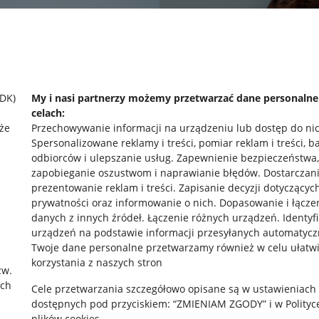
SDK)
My i nasi partnerzy możemy przetwarzać dane personaln
celach:
że
Przechowywanie informacji na urządzeniu lub dostęp do ni
Spersonalizowane reklamy i treści, pomiar reklam i treści, b
odbiorców i ulepszanie usług
.
Zapewnienie bezpieczeństwa,
zapobieganie oszustwom i naprawianie błędów
.
Dostarczani
prezentowanie reklam i treści
.
Zapisanie decyzji dotyczącyc
prywatności oraz informowanie o nich
.
Dopasowanie i łącze
danych z innych źródeł
.
Łączenie różnych urządzeń
.
Identyf
urządzeń na podstawie informacji przesyłanych automatycz
rawne
Pobierz aplikację
Twoje dane personalne przetwarzamy również w celu ułatw
korzystania z naszych stron
zw.
ach
Cele przetwarzania szczegółowo opisane są w ustawieniach
 "cookies"
dostępnych pod przyciskiem: “ZMIENIAM ZGODY” i w Polityc
plików cookies.