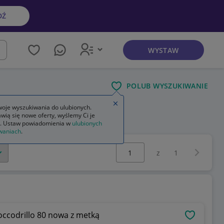
DŹ
WYSTAW
kaj
POLUB WYSZUKIWANIE
Zamknij wskazówkę
oje wyszukiwania do ulubionych.
wią się nowe oferty, wyślemy Ci je
. Ustaw powiadomienia w
ulubionych
waniach
.
Wybierz stronę:
Następna 
z
1
occodrillo 80 nowa z metką
OBSERWU