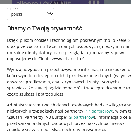
język
Dbamy o Twoją prywatność
Dzięki plikom cookies i technologiom pokrewnym
(np. piksele, 
oraz przetwarzaniu Twoich danych osobowych
(między innymi
unikalne identyfikatory, dane przeglądarki)
, możemy zapewnić, 
dopasujemy do Ciebie wyświetlane treści.
Wyrażając zgodę na przechowywanie informacji na urządzeniu
końcowym lub dostęp do nich i przetwarzanie danych (w tym w
obszarze profilowania, analiz rynkowych i statystycznych)
sprawiasz, że łatwiej będzie odnaleźć Ci w Allegro dokładnie to,
czego szukasz i potrzebujesz.
Przydatne informacje
Informacje p
Administratorem Twoich danych osobowych będzie Allegro a w
niektórych przypadkach nasi partnerzy (
17
partnerów
), w tym t
Jak to działa
Regulamin
“Zaufani Partnerzy IAB Europe” (
9
partnerów
). Informacja o cel
Napisz do nas
Polityka plików
przetwarzania danych osobowych przez naszych partnerów
znajduje się w ich politykach ochrony prywatności.