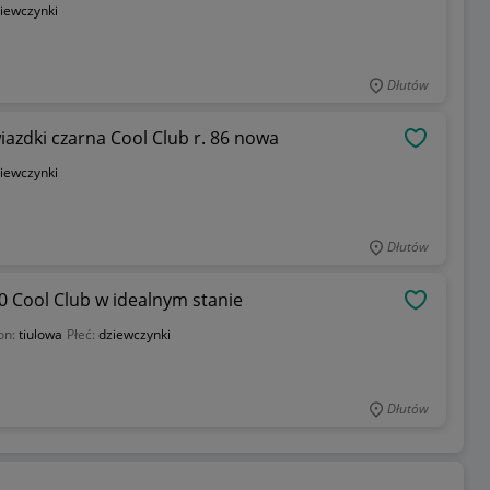
iewczynki
Dłutów
azdki czarna Cool Club r. 86 nowa
OBSERWU
iewczynki
Dłutów
80 Cool Club w idealnym stanie
OBSERWU
on:
tiulowa
Płeć:
dziewczynki
Dłutów