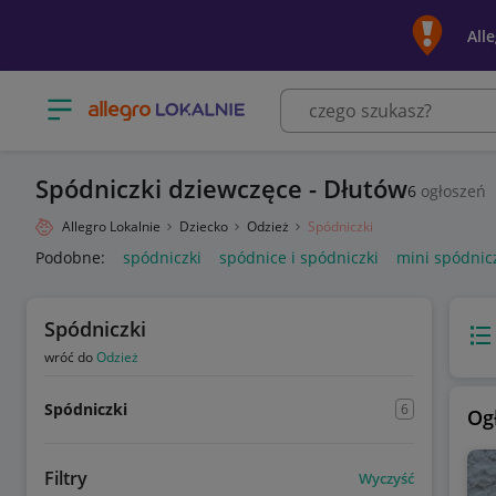
All
Otwórz menu z kategoriami
Spódniczki dziewczęce - Dłutów
6
ogłoszeń
Allegro Lokalnie
Dziecko
Odzież
Spódniczki
Podobne:
spódniczki
spódnice i spódniczki
mini spódnic
Spódniczki
Wido
wróć do
Odzież
Spódniczki
6
Og
Filtry
Wyczyść