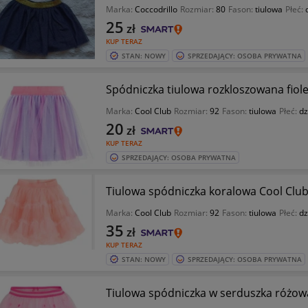
Marka:
Coccodrillo
Rozmiar:
80
Fason:
tiulowa
Płeć:
25
zł
KUP TERAZ
STAN: NOWY
SPRZEDAJĄCY: OSOBA PRYWATNA
Spódniczka tiulowa rozkloszowana fiol
Marka:
Cool Club
Rozmiar:
92
Fason:
tiulowa
Płeć:
dz
20
zł
KUP TERAZ
SPRZEDAJĄCY: OSOBA PRYWATNA
Tiulowa spódniczka koralowa Cool Club
Marka:
Cool Club
Rozmiar:
92
Fason:
tiulowa
Płeć:
dz
35
zł
KUP TERAZ
STAN: NOWY
SPRZEDAJĄCY: OSOBA PRYWATNA
Tiulowa spódniczka w serduszka różowa