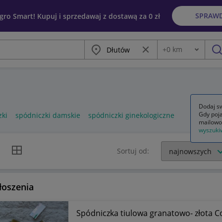
SPRAW
egro Smart! Kupuj i sprzedawaj z dostawą za 0 zł
Miasto
Wyczyść frazę
+
0
km
Odległość
szu
Dodaj sw
Gdy poja
zki
spódniczki damskie
spódniczki ginekologiczne
mailowo
wyszuki
k listy
Widok siatki
Sortuj od:
łoszenia
Spódniczka tiulowa granatowo- złota C