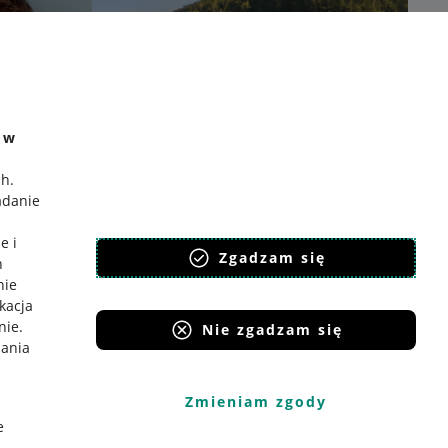
e w
ch
.
adanie
e i
Zgadzam się
h
nie
ikacja
nie
.
Nie zgadzam się
iania
Zmieniam zgody
e