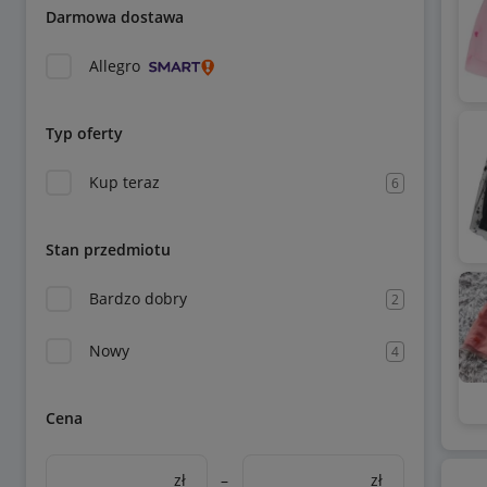
Darmowa dostawa
Allegro
Typ oferty
Kup teraz
6
Stan przedmiotu
Bardzo dobry
2
Nowy
4
Cena
zł
–
zł