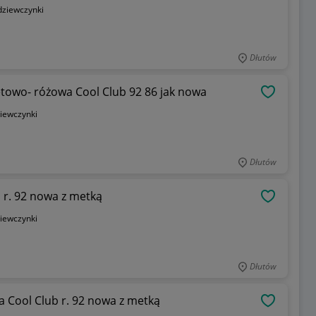
dziewczynki
Dłutów
etowo- różowa Cool Club 92 86 jak nowa
OBSERWU
iewczynki
Dłutów
 r. 92 nowa z metką
OBSERWU
iewczynki
Dłutów
 Cool Club r. 92 nowa z metką
OBSERWU