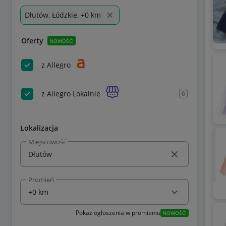
Dłutów, Łódzkie, +0 km
Oferty
NOWOŚĆ!
z Allegro
z Allegro Lokalnie
6
Lokalizacja
Miejscowość
Promień
Pokaż ogłoszenia w promieniu
NOWOŚĆ!