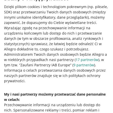
Dzięki plikom cookies i technologiom pokrewnym
(np. piksele,
SDK)
oraz przetwarzaniu Twoich danych osobowych
(między
innymi unikalne identyfikatory, dane przeglądarki)
, możemy
zapewnić, że dopasujemy do Ciebie wyświetlane treści.
Wyrażając zgodę na przechowywanie informacji na
urządzeniu końcowym lub dostęp do nich i przetwarzanie
danych (w tym w obszarze profilowania, analiz rynkowych i
statystycznych) sprawiasz, że łatwiej będzie odnaleźć Ci w
Allegro dokładnie to, czego szukasz i potrzebujesz.
Administratorem Twoich danych osobowych będzie Allegro a
w niektórych przypadkach nasi partnerzy (
17
partnerów
), w
tym tzw. “Zaufani Partnerzy IAB Europe” (
9
partnerów
).
Przydatne informacje
Informacja o celach przetwarzania danych osobowych przez
naszych partnerów znajduje się w ich politykach ochrony
prywatności.
Jak to działa
Napisz do nas
My i nasi partnerzy możemy przetwarzać dane personalne
w celach:
Allegro Gadane dla sprzedających
Przechowywanie informacji na urządzeniu lub dostęp do
Allegro Gadane dla kupujących
nich
.
Spersonalizowane reklamy i treści, pomiar reklam i