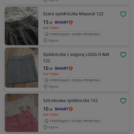
Szara spódniczka Mayoral 122
OBSE
15
zł
KUP TERAZ
SPRZEDAJĄCY: OSOBA PRYWATNA
Kępno
Spódniczka z angorą LOGG H &M
OBSE
122
10
zł
KUP TERAZ
SPRZEDAJĄCY: OSOBA PRYWATNA
Kępno
Sztruksowa spódniczka 152
OBSE
10
zł
KUP TERAZ
SPRZEDAJĄCY: OSOBA PRYWATNA
Kępno