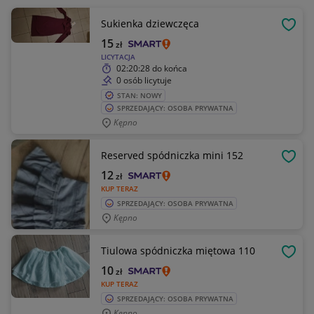
Sukienka dziewczęca
OBSE
15
zł
LICYTACJA
02:20:28
do końca
0 osób licytuje
STAN: NOWY
SPRZEDAJĄCY: OSOBA PRYWATNA
Kępno
Reserved spódniczka mini 152
OBSE
12
zł
KUP TERAZ
SPRZEDAJĄCY: OSOBA PRYWATNA
Kępno
Tiulowa spódniczka miętowa 110
OBSE
10
zł
KUP TERAZ
SPRZEDAJĄCY: OSOBA PRYWATNA
Kępno