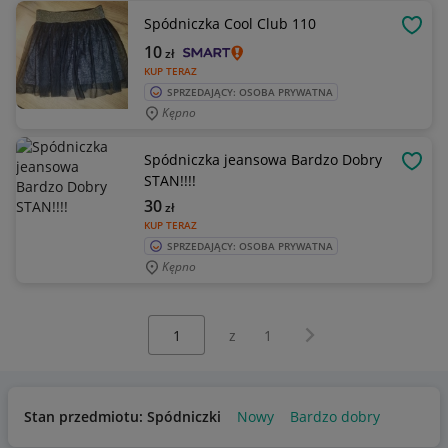
Spódniczka Cool Club 110
OBSE
10
zł
KUP TERAZ
SPRZEDAJĄCY: OSOBA PRYWATNA
Kępno
Spódniczka jeansowa Bardzo Dobry
OBSE
STAN!!!!
30
zł
KUP TERAZ
SPRZEDAJĄCY: OSOBA PRYWATNA
Kępno
Wybierz stronę:
Następna strona
z
1
Stan przedmiotu: Spódniczki
Nowy
Bardzo dobry