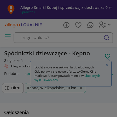
Allegro Smart! Kupuj i sprzedawaj z dostawą za 0 zł
Sprawdź »
Otwórz menu z kategoriami
szukaj
Spódniczki dziewczęce - Kępno
POL
8
ogłoszeń
Zamkn
Allegro Lokalnie
Dziecko
Odzież
Spódniczki
Dodaj swoje wyszukiwania do ulubionych.
Gdy pojawią się nowe oferty, wyślemy Ci je
Podobne:
spódniczki
spódnice i spódniczki
mini spódniczki
mailowo. Ustaw powiadomienia w
ulubionych
wyszukiwaniach
.
Filtruj
Kępno, Wielkopolskie, +0 km
Ogłoszenia