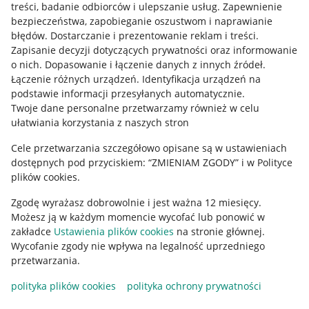
treści, badanie odbiorców i ulepszanie usług
.
Zapewnienie
Mapa miejscowości
bezpieczeństwa, zapobieganie oszustwom i naprawianie
błędów
.
Dostarczanie i prezentowanie reklam i treści
.
Informacje prawne
Zapisanie decyzji dotyczących prywatności oraz informowanie
o nich
.
Dopasowanie i łączenie danych z innych źródeł
.
Regulamin
Łączenie różnych urządzeń
.
Identyfikacja urządzeń na
podstawie informacji przesyłanych automatycznie
.
Polityka plików "cookies"
Twoje dane personalne przetwarzamy również w celu
ułatwiania korzystania z naszych stron
Ustawienia plików "cookies"
Cele przetwarzania szczegółowo opisane są w ustawieniach
Udostępnianie lokalizacji
dostępnych pod przyciskiem: “ZMIENIAM ZGODY” i w Polityce
Informacje dla Aktu o Usługach Cyfrowych
plików cookies.
Zgodę wyrażasz dobrowolnie i jest ważna 12 miesięcy.
Pobierz aplikację
Możesz ją w każdym momencie wycofać lub ponowić w
zakładce
Ustawienia plików cookies
na stronie głównej.
Wycofanie zgody nie wpływa na legalność uprzedniego
przetwarzania.
polityka plików cookies
polityka ochrony prywatności