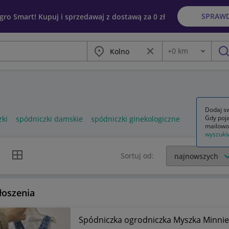
SPRAW
egro Smart! Kupuj i sprzedawaj z dostawą za 0 zł
Miasto
Wyczyść frazę
+
0
km
Odległość
szu
Dodaj sw
Gdy poja
zki
spódniczki damskie
spódniczki ginekologiczne
mailowo
wyszuki
k listy
Widok siatki
Sortuj od:
łoszenia
Spódniczka ogrodniczka Myszka Minnie 