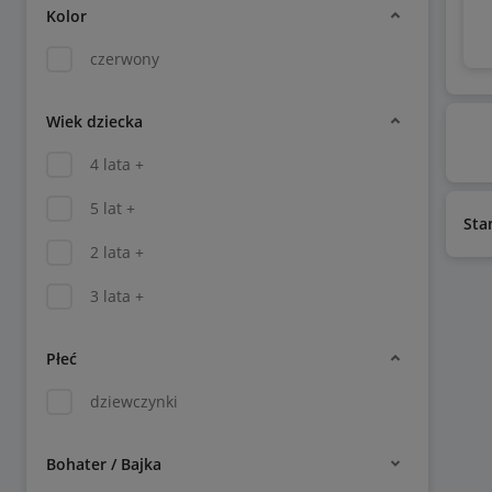
Kolor
czerwony
Wiek dziecka
4 lata +
5 lat +
Sta
2 lata +
3 lata +
Płeć
dziewczynki
Bohater / Bajka