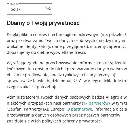
język
Dbamy o Twoją prywatność
Dzięki plikom cookies i technologiom pokrewnym
(np. piksele, 
oraz przetwarzaniu Twoich danych osobowych
(między innymi
unikalne identyfikatory, dane przeglądarki)
, możemy zapewnić, 
dopasujemy do Ciebie wyświetlane treści.
Wyrażając zgodę na przechowywanie informacji na urządzeniu
końcowym lub dostęp do nich i przetwarzanie danych (w tym w
obszarze profilowania, analiz rynkowych i statystycznych)
sprawiasz, że łatwiej będzie odnaleźć Ci w Allegro dokładnie to,
czego szukasz i potrzebujesz.
Przydatne informacje
Informacje p
Administratorem Twoich danych osobowych będzie Allegro a w
niektórych przypadkach nasi partnerzy (
17
partnerów
), w tym t
Jak to działa
Regulamin
“Zaufani Partnerzy IAB Europe” (
9
partnerów
). Informacja o cel
Napisz do nas
Polityka plików
przetwarzania danych osobowych przez naszych partnerów
znajduje się w ich politykach ochrony prywatności.
Allegro Gadane dla sprzedających
Ustawienia plik