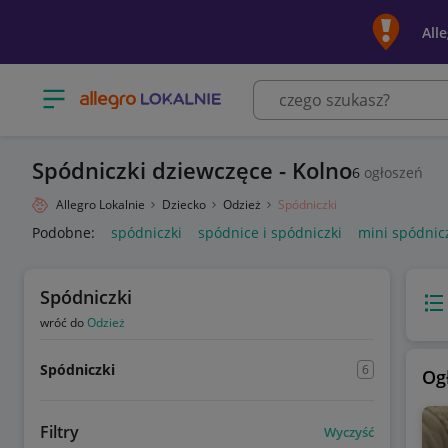
All
Otwórz menu z kategoriami
Spódniczki dziewczęce - Kolno
6
ogłoszeń
Allegro Lokalnie
Dziecko
Odzież
Spódniczki
Podobne:
spódniczki
spódnice i spódniczki
mini spódnic
Spódniczki
Wido
wróć do
Odzież
Spódniczki
6
Og
Filtry
Wyczyść