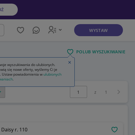
DŹ
WYSTAW
kaj
POLUB WYSZUKIWANIE
Zamknij wskazówkę
oje wyszukiwania do ulubionych.
wią się nowe oferty, wyślemy Ci je
. Ustaw powiadomienia w
ulubionych
waniach
.
Wybierz stronę:
Następna 
z
1
Daisy r. 110
OBSERWU