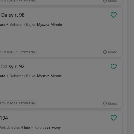
Kolno
ĄCY: OSOBA PRYWATNA
Daisy r. 98
OBSERWU
lata +
Bohater / Bajka:
Myszka Minnie
Kolno
ĄCY: OSOBA PRYWATNA
Daisy r. 92
OBSERWU
lata +
Bohater / Bajka:
Myszka Minnie
Kolno
ĄCY: OSOBA PRYWATNA
 104
OBSERWU
iek dziecka:
4 lata +
Kolor:
czerwony