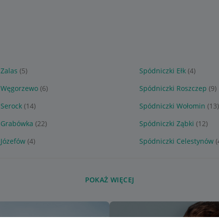
 Zalas
(5)
Spódniczki Ełk
(4)
i Węgorzewo
(6)
Spódniczki Roszczep
(9)
 Serock
(14)
Spódniczki Wołomin
(13)
i Grabówka
(22)
Spódniczki Ząbki
(12)
 Józefów
(4)
Spódniczki Celestynów
(
POKAŻ WIĘCEJ