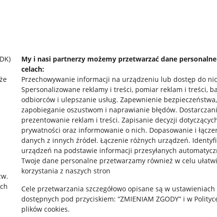
SDK)
My i nasi partnerzy możemy przetwarzać dane personaln
celach:
że
Przechowywanie informacji na urządzeniu lub dostęp do ni
Spersonalizowane reklamy i treści, pomiar reklam i treści, b
odbiorców i ulepszanie usług
.
Zapewnienie bezpieczeństwa,
zapobieganie oszustwom i naprawianie błędów
.
Dostarczani
prezentowanie reklam i treści
.
Zapisanie decyzji dotyczącyc
prywatności oraz informowanie o nich
.
Dopasowanie i łącze
danych z innych źródeł
.
Łączenie różnych urządzeń
.
Identyf
urządzeń na podstawie informacji przesyłanych automatycz
rawne
Pobierz aplikację
Twoje dane personalne przetwarzamy również w celu ułatw
korzystania z naszych stron
zw.
ach
Cele przetwarzania szczegółowo opisane są w ustawieniach
 "cookies"
dostępnych pod przyciskiem: “ZMIENIAM ZGODY” i w Polityc
plików cookies.
ów "cookies"