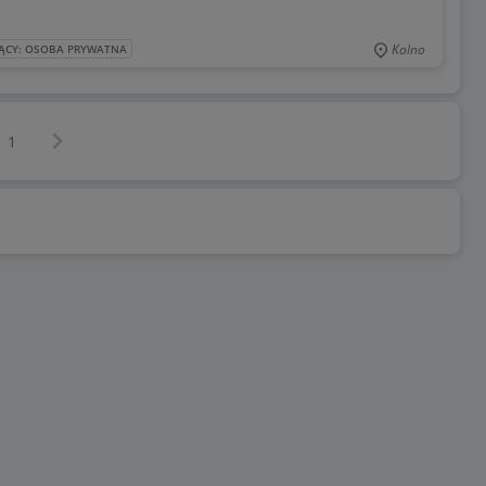
Kolno
ĄCY: OSOBA PRYWATNA
Następna strona
z
1