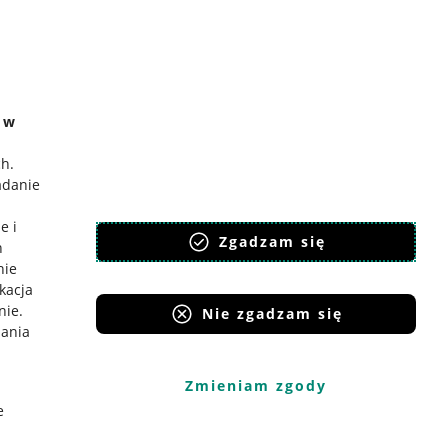
e w
ch
.
adanie
e i
Zgadzam się
h
nie
ikacja
nie
.
Nie zgadzam się
iania
Zmieniam zgody
e