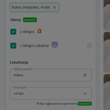
Kolno, Podlaskie, +0 km
Oferty
NOWOŚĆ!
z Allegro
z Allegro Lokalnie
6
Lokalizacja
Miejscowość
Promień
Pokaż ogłoszenia w promieniu
NOWOŚĆ!