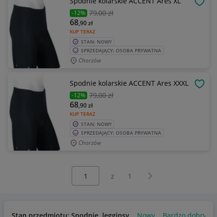
Spodnie kolarskie ACCENT Ares XL
OBSE
79
,00 zł
-12%
68
,90
zł
KUP TERAZ
STAN: NOWY
SPRZEDAJĄCY: OSOBA PRYWATNA
Chorzów
Spodnie kolarskie ACCENT Ares XXXL
OBSE
79
,00 zł
-12%
68
,90
zł
KUP TERAZ
STAN: NOWY
SPRZEDAJĄCY: OSOBA PRYWATNA
Chorzów
Wybierz stronę:
Następna strona
z
1
Stan przedmiotu: Spodnie, legginsy
Nowy
Bardzo dobry