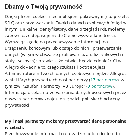
Dbamy o Twoją prywatność
Dzięki plikom cookies i technologiom pokrewnym
(np. piksele,
SDK)
oraz przetwarzaniu Twoich danych osobowych
(między
innymi unikalne identyfikatory, dane przeglądarki)
, możemy
zapewnić, że dopasujemy do Ciebie wyświetlane treści.
Wyrażając zgodę na przechowywanie informacji na
urządzeniu końcowym lub dostęp do nich i przetwarzanie
danych (w tym w obszarze profilowania, analiz rynkowych i
statystycznych) sprawiasz, że łatwiej będzie odnaleźć Ci w
Allegro dokładnie to, czego szukasz i potrzebujesz.
Administratorem Twoich danych osobowych będzie Allegro a
w niektórych przypadkach nasi partnerzy (
17
partnerów
), w
tym tzw. “Zaufani Partnerzy IAB Europe” (
9
partnerów
).
Przydatne informacje
Informacja o celach przetwarzania danych osobowych przez
naszych partnerów znajduje się w ich politykach ochrony
prywatności.
Jak to działa
Napisz do nas
My i nasi partnerzy możemy przetwarzać dane personalne
w celach:
Allegro Gadane dla sprzedających
Przechowywanie informacji na urządzeniu lub dostęp do