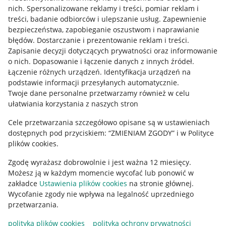
Allegro Gadane dla kupujących
nich
.
Spersonalizowane reklamy i treści, pomiar reklam i
treści, badanie odbiorców i ulepszanie usług
.
Zapewnienie
Mapa miejscowości
bezpieczeństwa, zapobieganie oszustwom i naprawianie
błędów
.
Dostarczanie i prezentowanie reklam i treści
.
Informacje prawne
Zapisanie decyzji dotyczących prywatności oraz informowanie
o nich
.
Dopasowanie i łączenie danych z innych źródeł
.
Regulamin
Łączenie różnych urządzeń
.
Identyfikacja urządzeń na
podstawie informacji przesyłanych automatycznie
.
Polityka plików "cookies"
Twoje dane personalne przetwarzamy również w celu
ułatwiania korzystania z naszych stron
Ustawienia plików "cookies"
Cele przetwarzania szczegółowo opisane są w ustawieniach
Udostępnianie lokalizacji
dostępnych pod przyciskiem: “ZMIENIAM ZGODY” i w Polityce
Informacje dla Aktu o Usługach Cyfrowych
plików cookies.
Zgodę wyrażasz dobrowolnie i jest ważna 12 miesięcy.
Pobierz aplikację
Możesz ją w każdym momencie wycofać lub ponowić w
zakładce
Ustawienia plików cookies
na stronie głównej.
Wycofanie zgody nie wpływa na legalność uprzedniego
przetwarzania.
polityka plików cookies
polityka ochrony prywatności