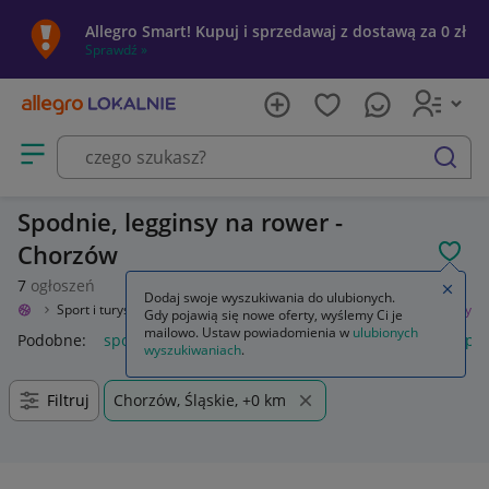
Allegro Smart! Kupuj i sprzedawaj z dostawą za 0 zł
Sprawdź »
Otwórz menu z kategoriami
szukaj
Spodnie, legginsy na rower -
Chorzów
POL
7
ogłoszeń
Zamkn
Dodaj swoje wyszukiwania do ulubionych.
okalnie
Sport i turystyka
Rowery i akcesoria
Odzież
Spodnie, legginsy
Gdy pojawią się nowe oferty, wyślemy Ci je
mailowo. Ustaw powiadomienia w
ulubionych
Podobne:
spodnie legginsy
spodnie legginsy dzwony s
spod
wyszukiwaniach
.
Filtruj
Chorzów, Śląskie, +0 km