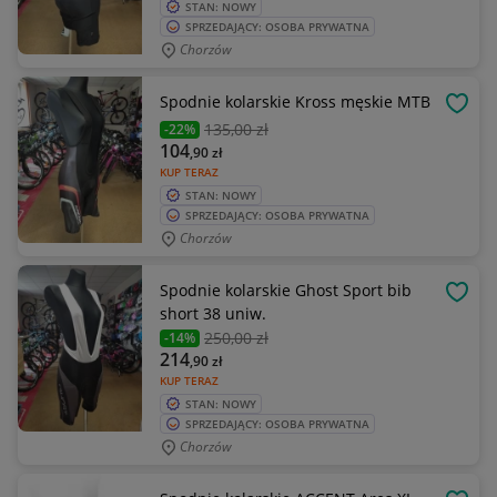
STAN: NOWY
SPRZEDAJĄCY: OSOBA PRYWATNA
Chorzów
Spodnie kolarskie Kross męskie MTB
OBSE
135
,00 zł
-22%
104
,90
zł
KUP TERAZ
STAN: NOWY
SPRZEDAJĄCY: OSOBA PRYWATNA
Chorzów
Spodnie kolarskie Ghost Sport bib
OBSE
short 38 uniw.
250
,00 zł
-14%
214
,90
zł
KUP TERAZ
STAN: NOWY
SPRZEDAJĄCY: OSOBA PRYWATNA
Chorzów