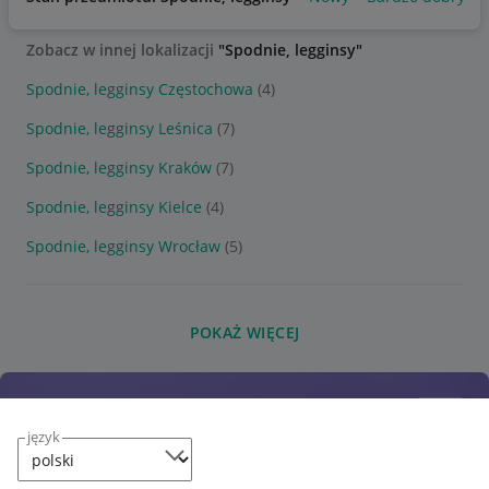
Zobacz w innej lokalizacji
"Spodnie, legginsy"
Spodnie, legginsy Częstochowa
(4)
Spodnie, legginsy Leśnica
(7)
Spodnie, legginsy Kraków
(7)
Spodnie, legginsy Kielce
(4)
Spodnie, legginsy Wrocław
(5)
POKAŻ WIĘCEJ
język