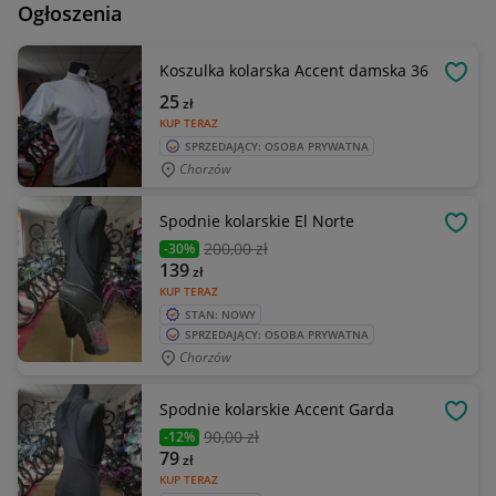
Ogłoszenia
Koszulka kolarska Accent damska 36
OBSE
25
zł
KUP TERAZ
SPRZEDAJĄCY: OSOBA PRYWATNA
Chorzów
Spodnie kolarskie El Norte
OBSE
200
,00 zł
-30%
139
zł
KUP TERAZ
STAN: NOWY
SPRZEDAJĄCY: OSOBA PRYWATNA
Chorzów
Spodnie kolarskie Accent Garda
OBSE
90
,00 zł
-12%
79
zł
KUP TERAZ