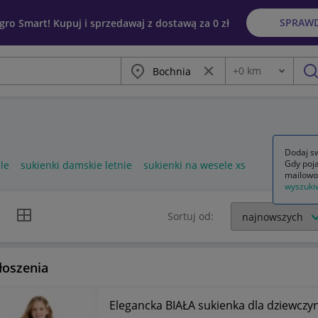
SPRAW
egro Smart! Kupuj i sprzedawaj z dostawą za 0 zł
Miasto
Wyczyść frazę
+
0
km
Odległość
szu
Dodaj sw
Gdy poja
le
sukienki damskie letnie
sukienki na wesele xs
mailowo
wyszuki
k listy
Widok siatki
Sortuj od:
łoszenia
Elegancka BIAŁA sukienka dla dziewcz