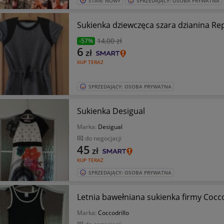
STAN: NOWY
SPRZEDAJĄCY: OSOBA PRYWATNA
Sukienka dziewczęca szara dzianina Re
14
,00 zł
-57%
6
zł
KUP TERAZ
SPRZEDAJĄCY: OSOBA PRYWATNA
Sukienka Desigual
Marka:
Desigual
do negocjacji
45
zł
KUP TERAZ
SPRZEDAJĄCY: OSOBA PRYWATNA
Letnia bawełniana sukienka firmy Cocco
Marka:
Coccodrillo