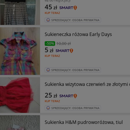
do negocjacji
45
zł
KUP TERAZ
SPRZEDAJĄCY: OSOBA PRYWATNA
Sukieneczka różowa Early Days
10
,00 zł
-50%
5
zł
KUP TERAZ
SPRZEDAJĄCY: OSOBA PRYWATNA
Sukienka wizytowa czerwień ze złotymi
25
zł
KUP TERAZ
SPRZEDAJĄCY: OSOBA PRYWATNA
Sukienka H&M pudroworóżowa, tiul