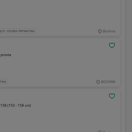
Bochnia
ĄCY: OSOBA PRYWATNA
OBSERWU
:
prosta
BOCHNIA
ATNA
OBSERWU
:
158 (153 - 158 cm)