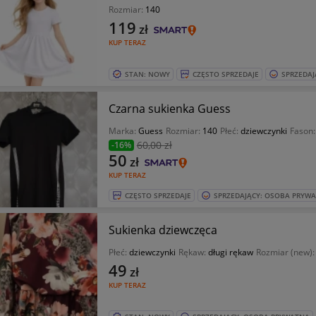
Rozmiar:
140
119
zł
KUP TERAZ
STAN: NOWY
CZĘSTO SPRZEDAJE
SPRZEDAJ
Czarna sukienka Guess
Marka:
Guess
Rozmiar:
140
Płeć:
dziewczynki
Fason
60
,00 zł
-16%
50
zł
KUP TERAZ
CZĘSTO SPRZEDAJE
SPRZEDAJĄCY: OSOBA PRYW
Sukienka dziewczęca
Płeć:
dziewczynki
Rękaw:
długi rękaw
Rozmiar (new)
49
zł
KUP TERAZ