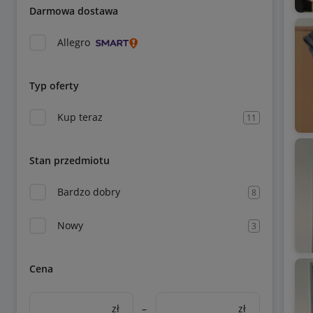
Darmowa dostawa
Allegro
Typ oferty
Kup teraz
11
Stan przedmiotu
Bardzo dobry
8
Nowy
3
Cena
zł
–
zł