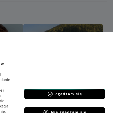
e w
ch
.
adanie
e i
Zgadzam się
h
nie
ikacja
nie
.
Nie zgadzam się