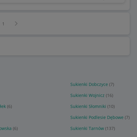
Następna strona
z
1
Sukienki Dobczyce
(7)
Sukienki Wojnicz
(16)
łek
(6)
Sukienki Słomniki
(10)
Sukienki Podlesie Dębowe
(7)
zowska
(6)
Sukienki Tarnów
(137)