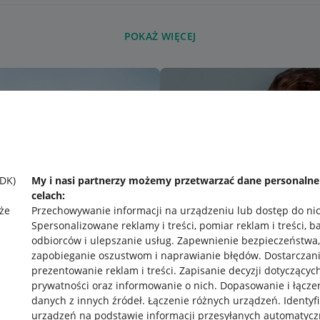
POKAŻ WIĘCEJ
SDK)
My i nasi partnerzy możemy przetwarzać dane personaln
celach:
że
Przechowywanie informacji na urządzeniu lub dostęp do ni
Spersonalizowane reklamy i treści, pomiar reklam i treści, b
odbiorców i ulepszanie usług
.
Zapewnienie bezpieczeństwa,
zapobieganie oszustwom i naprawianie błędów
.
Dostarczani
prezentowanie reklam i treści
.
Zapisanie decyzji dotyczącyc
prywatności oraz informowanie o nich
.
Dopasowanie i łącze
danych z innych źródeł
.
Łączenie różnych urządzeń
.
Identyf
urządzeń na podstawie informacji przesyłanych automatycz