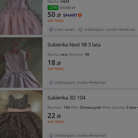
Marka:
H&M
69
,00 zł
-27%
50
zł
KUP TERAZ
STAN: NOWY
SPRZEDAJĄCY: OSOBA PRYWATNA
Sukienka Next 98 3 lata
Marka:
next
Rozmiar:
98
18
zł
KUP TERAZ
SPRZEDAJĄCY: OSOBA PRYWATNA
Sukienka 3D 104
Rozmiar:
104
Płeć:
Dziewczynki
Wiek dziecka:
3 lata 
22
zł
KUP TERAZ
SPRZEDAJĄCY: OSOBA PRYWATNA