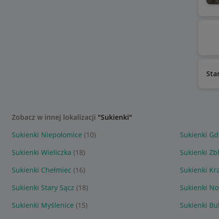
Sta
Zobacz w innej lokalizacji
"Sukienki"
Sukienki Niepołomice
(10)
Sukienki G
Sukienki Wieliczka
(18)
Sukienki Zb
Sukienki Chełmiec
(16)
Sukienki K
Sukienki Stary Sącz
(18)
Sukienki N
Sukienki Myślenice
(15)
Sukienki B