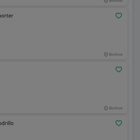
Bochnia
porter
OBSERWU
Bochnia
OBSERWU
Bochnia
drillo
OBSERWU