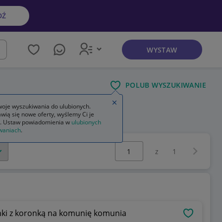
DŹ
WYSTAW
kaj
POLUB WYSZUKIWANIE
Zamknij wskazówkę
oje wyszukiwania do ulubionych.
wią się nowe oferty, wyślemy Ci je
. Ustaw powiadomienia w
ulubionych
waniach
.
Wybierz stronę:
Następna 
z
1
ynki z koronką na komunię komunia
OBSERWU