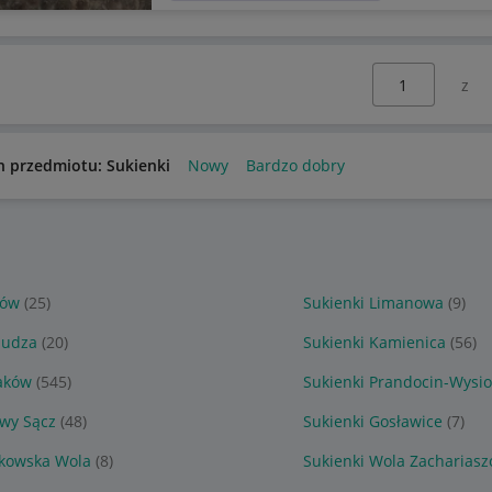
Wybierz stronę:
n przedmiotu: Sukienki
Nowy
Bardzo dobry
dów
(25)
Sukienki Limanowa
(9)
ludza
(20)
Sukienki Kamienica
(56)
raków
(545)
Sukienki Prandocin-Wysio
owy Sącz
(48)
Sukienki Gosławice
(7)
ukowska Wola
(8)
Sukienki Wola Zacharias