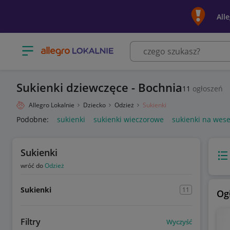
All
Otwórz menu z kategoriami
Sukienki dziewczęce - Bochnia
11
ogłoszeń
Allegro Lokalnie
Dziecko
Odzież
Sukienki
Podobne:
sukienki
sukienki wieczorowe
sukienki na wese
Sukienki
Wido
wróć do
Odzież
Sukienki
11
Og
Filtry
Wyczyść