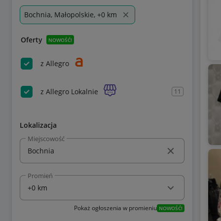
Bochnia, Małopolskie, +0 km
Oferty
NOWOŚĆ!
z Allegro
z Allegro Lokalnie
11
Lokalizacja
Miejscowość
Promień
Pokaż ogłoszenia w promieniu
NOWOŚĆ!