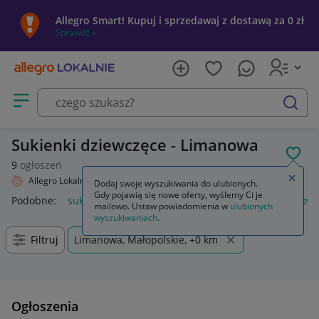
Allegro Smart! Kupuj i sprzedawaj z dostawą za 0 zł
Sprawdź »
Otwórz menu z kategoriami
szukaj
Sukienki dziewczęce - Limanowa
POL
9
ogłoszeń
Zamkn
Allegro Lokalnie
Dziecko
Odzież
Sukienki
Dodaj swoje wyszukiwania do ulubionych.
Gdy pojawią się nowe oferty, wyślemy Ci je
Podobne:
sukienki
sukienki wieczorowe
sukienki na wesele
mailowo. Ustaw powiadomienia w
ulubionych
wyszukiwaniach
.
Filtruj
Limanowa, Małopolskie, +0 km
Ogłoszenia