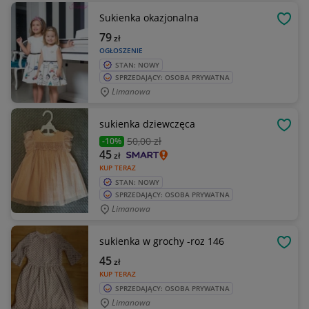
Sukienka okazjonalna
OBSE
79
zł
OGŁOSZENIE
STAN: NOWY
SPRZEDAJĄCY: OSOBA PRYWATNA
Limanowa
sukienka dziewczęca
OBSE
50
,00 zł
-10%
45
zł
KUP TERAZ
STAN: NOWY
SPRZEDAJĄCY: OSOBA PRYWATNA
Limanowa
sukienka w grochy -roz 146
OBSE
45
zł
KUP TERAZ
SPRZEDAJĄCY: OSOBA PRYWATNA
Limanowa