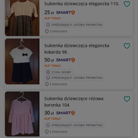
Sukienka dziewczęca elegancka 110.
OBSE
25
zł
KUP TERAZ
SPRZEDAJĄCY: OSOBA PRYWATNA
Limanowa
Sukienka dziewczęca elegancka
OBSE
kokarda 98.
50
zł
KUP TERAZ
STAN: NOWY
SPRZEDAJĄCY: OSOBA PRYWATNA
Limanowa
Sukienka dziewczęce różowa
OBSE
koronka 104
30
zł
KUP TERAZ
SPRZEDAJĄCY: OSOBA PRYWATNA
Limanowa