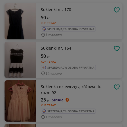
Sukienki nr. 170
OBSE
50
zł
KUP TERAZ
SPRZEDAJĄCY: OSOBA PRYWATNA
Limanowa
Sukienki nr. 164
OBSE
50
zł
KUP TERAZ
SPRZEDAJĄCY: OSOBA PRYWATNA
Limanowa
Sukienka dziewczęcą różowa tiul
OBSE
rozm 92
25
zł
KUP TERAZ
SPRZEDAJĄCY: OSOBA PRYWATNA
Limanowa