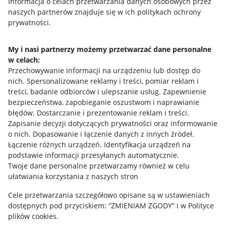
Przydatne informacje
Informacja o celach przetwarzania danych osobowych przez
naszych partnerów znajduje się w ich politykach ochrony
prywatności.
Jak to działa
Napisz do nas
My i nasi partnerzy możemy przetwarzać dane personalne
w celach:
Allegro Gadane dla sprzedających
Przechowywanie informacji na urządzeniu lub dostęp do
Allegro Gadane dla kupujących
nich
.
Spersonalizowane reklamy i treści, pomiar reklam i
treści, badanie odbiorców i ulepszanie usług
.
Zapewnienie
Mapa miejscowości
bezpieczeństwa, zapobieganie oszustwom i naprawianie
błędów
.
Dostarczanie i prezentowanie reklam i treści
.
Informacje prawne
Zapisanie decyzji dotyczących prywatności oraz informowanie
o nich
.
Dopasowanie i łączenie danych z innych źródeł
.
Regulamin
Łączenie różnych urządzeń
.
Identyfikacja urządzeń na
podstawie informacji przesyłanych automatycznie
.
Polityka plików "cookies"
Twoje dane personalne przetwarzamy również w celu
ułatwiania korzystania z naszych stron
Ustawienia plików "cookies"
Cele przetwarzania szczegółowo opisane są w ustawieniach
Udostępnianie lokalizacji
dostępnych pod przyciskiem: “ZMIENIAM ZGODY” i w Polityce
Informacje dla Aktu o Usługach Cyfrowych
plików cookies.