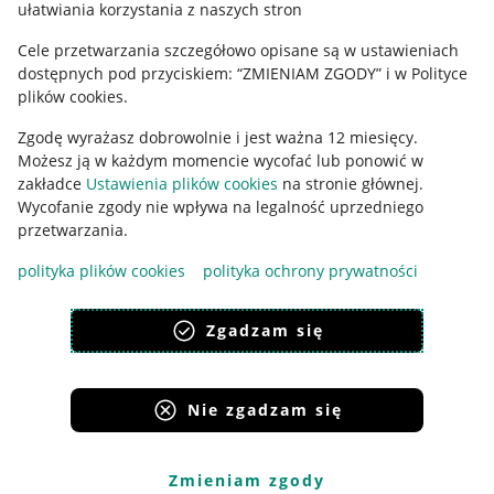
ułatwiania korzystania z naszych stron
Ustawienia plików "cookies"
Cele przetwarzania szczegółowo opisane są w ustawieniach
Udostępnianie lokalizacji
dostępnych pod przyciskiem: “ZMIENIAM ZGODY” i w Polityce
Informacje dla Aktu o Usługach Cyfrowych
plików cookies.
Zgodę wyrażasz dobrowolnie i jest ważna 12 miesięcy.
Pobierz aplikację
Możesz ją w każdym momencie wycofać lub ponowić w
zakładce
Ustawienia plików cookies
na stronie głównej.
Wycofanie zgody nie wpływa na legalność uprzedniego
przetwarzania.
polityka plików cookies
polityka ochrony prywatności
Zgadzam się
Nie zgadzam się
Korzystanie z serwisu oznacza akceptację
regulaminu
.
Zmieniam zgody