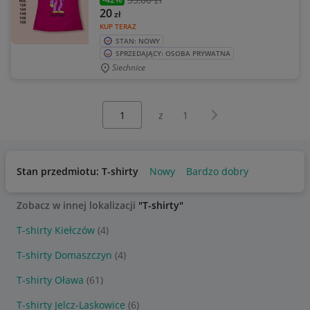
20
zł
KUP TERAZ
STAN: NOWY
SPRZEDAJĄCY: OSOBA PRYWATNA
Siechnice
Wybierz stronę:
Następna strona
z
1
Stan przedmiotu: T-shirty
Nowy
Bardzo dobry
Zobacz w innej lokalizacji
"T-shirty"
T-shirty Kiełczów
(4)
T-shirty Domaszczyn
(4)
T-shirty Oława
(61)
T-shirty Jelcz-Laskowice
(6)