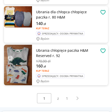
Będzin
Ubrania dla chłopca chłopięce
OBSE
paczka r. 80 H&M
140
zł
KUP TERAZ
SPRZEDAJĄCY: OSOBA PRYWATNA
Będzin
Ubrania chłopięce paczka H&M
OBSE
Reserved r. 92
170
,00 zł
160
zł
KUP TERAZ
SPRZEDAJĄCY: OSOBA PRYWATNA
Będzin
Wybierz stronę:
Następna strona
z
1