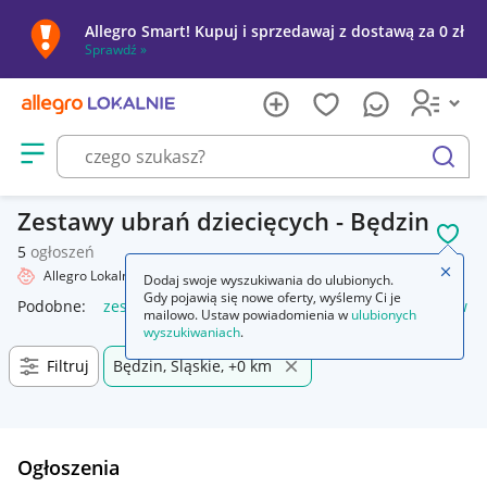
Allegro Smart! Kupuj i sprzedawaj z dostawą za 0 zł
Sprawdź »
Otwórz menu z kategoriami
szukaj
Zestawy ubrań dziecięcych - Będzin
POL
5
ogłoszeń
Zamkn
Allegro Lokalnie
Dziecko
Odzież
Zestawy ubrań
Dodaj swoje wyszukiwania do ulubionych.
Gdy pojawią się nowe oferty, wyślemy Ci je
Podobne:
zestawy ubrań
zestaw damskich ubrań
zestaw u
mailowo. Ustaw powiadomienia w
ulubionych
wyszukiwaniach
.
Filtruj
Będzin, Śląskie, +0 km
Ogłoszenia