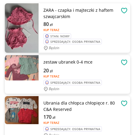
ZARA - czapka i majteczki z haftem
OBSE
szwajcarskim
80
zł
KUP TERAZ
STAN: NOWY
SPRZEDAJĄCY: OSOBA PRYWATNA
Będzin
zestaw ubranek 0-4 mce
OBSE
20
zł
KUP TERAZ
SPRZEDAJĄCY: OSOBA PRYWATNA
Będzin
Ubrania dla chłopca chłopięce r. 80
OBSE
C&A Reserved
170
zł
KUP TERAZ
SPRZEDAJĄCY: OSOBA PRYWATNA