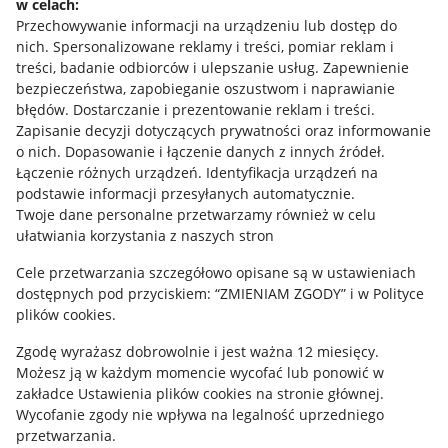
w celach:
Allegro Gadane dla sprzedających
Przechowywanie informacji na urządzeniu lub dostęp do
Allegro Gadane dla kupujących
nich
.
Spersonalizowane reklamy i treści, pomiar reklam i
treści, badanie odbiorców i ulepszanie usług
.
Zapewnienie
Mapa miejscowości
bezpieczeństwa, zapobieganie oszustwom i naprawianie
błędów
.
Dostarczanie i prezentowanie reklam i treści
.
Informacje prawne
Zapisanie decyzji dotyczących prywatności oraz informowanie
o nich
.
Dopasowanie i łączenie danych z innych źródeł
.
Regulamin
Łączenie różnych urządzeń
.
Identyfikacja urządzeń na
podstawie informacji przesyłanych automatycznie
.
Polityka plików "cookies"
Twoje dane personalne przetwarzamy również w celu
ułatwiania korzystania z naszych stron
Ustawienia plików "cookies"
Cele przetwarzania szczegółowo opisane są w ustawieniach
Udostępnianie lokalizacji
dostępnych pod przyciskiem: “ZMIENIAM ZGODY” i w Polityce
Informacje dla Aktu o Usługach Cyfrowych
plików cookies.
Zgodę wyrażasz dobrowolnie i jest ważna 12 miesięcy.
Pobierz aplikację
Możesz ją w każdym momencie wycofać lub ponowić w
zakładce
Ustawienia plików cookies
na stronie głównej.
Wycofanie zgody nie wpływa na legalność uprzedniego
przetwarzania.