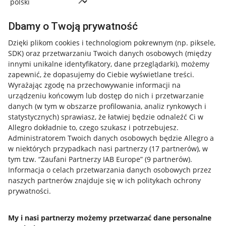
Dbamy o Twoją prywatność
Dzięki plikom cookies i technologiom pokrewnym
(np. piksele,
SDK)
oraz przetwarzaniu Twoich danych osobowych
(między
innymi unikalne identyfikatory, dane przeglądarki)
, możemy
zapewnić, że dopasujemy do Ciebie wyświetlane treści.
Wyrażając zgodę na przechowywanie informacji na
urządzeniu końcowym lub dostęp do nich i przetwarzanie
danych (w tym w obszarze profilowania, analiz rynkowych i
statystycznych) sprawiasz, że łatwiej będzie odnaleźć Ci w
Allegro dokładnie to, czego szukasz i potrzebujesz.
Administratorem Twoich danych osobowych będzie Allegro a
w niektórych przypadkach nasi partnerzy (
17
partnerów
), w
tym tzw. “Zaufani Partnerzy IAB Europe” (
9
partnerów
).
Przydatne informacje
Informacja o celach przetwarzania danych osobowych przez
naszych partnerów znajduje się w ich politykach ochrony
prywatności.
Jak to działa
Napisz do nas
My i nasi partnerzy możemy przetwarzać dane personalne