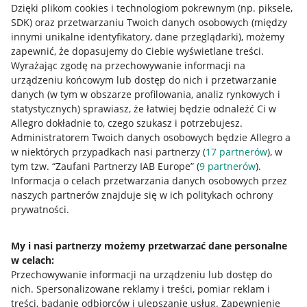
Dzięki plikom cookies i technologiom pokrewnym
(np. piksele,
SDK)
oraz przetwarzaniu Twoich danych osobowych
(między
innymi unikalne identyfikatory, dane przeglądarki)
, możemy
zapewnić, że dopasujemy do Ciebie wyświetlane treści.
Wyrażając zgodę na przechowywanie informacji na
urządzeniu końcowym lub dostęp do nich i przetwarzanie
danych (w tym w obszarze profilowania, analiz rynkowych i
statystycznych) sprawiasz, że łatwiej będzie odnaleźć Ci w
Allegro dokładnie to, czego szukasz i potrzebujesz.
Administratorem Twoich danych osobowych będzie Allegro a
w niektórych przypadkach nasi partnerzy (
17
partnerów
), w
tym tzw. “Zaufani Partnerzy IAB Europe” (
9
partnerów
).
Przydatne informacje
Informacja o celach przetwarzania danych osobowych przez
naszych partnerów znajduje się w ich politykach ochrony
prywatności.
Jak to działa
Napisz do nas
My i nasi partnerzy możemy przetwarzać dane personalne
w celach:
Allegro Gadane dla sprzedających
Przechowywanie informacji na urządzeniu lub dostęp do
Allegro Gadane dla kupujących
nich
.
Spersonalizowane reklamy i treści, pomiar reklam i
treści, badanie odbiorców i ulepszanie usług
.
Zapewnienie