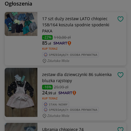
Ogłoszenia
17 szt duży zestaw LATO chłopiec
OBSE
158/164 koszula spodnie spodenki
PAKA
110
,00 zł
-22%
85
zł
KUP TERAZ
SPRZEDAJĄCY: OSOBA PRYWATNA
Zduńska Wola
zestaw dla dziewczynki 86 sukienka
OBSE
bluzka rajstopy
29
,99 zł
-16%
24
,99
zł
KUP TERAZ
STAN: NOWY
SPRZEDAJĄCY: OSOBA PRYWATNA
Zduńska Wola
Ubrania chłopięce 74