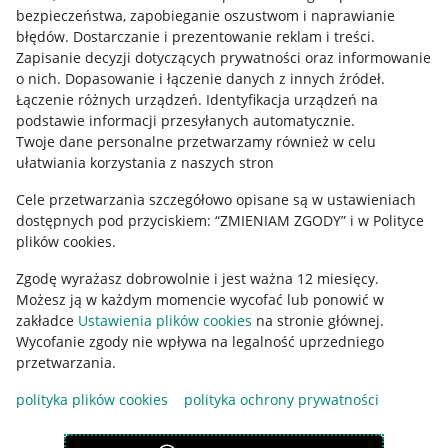
Mapa miejscowości
bezpieczeństwa, zapobieganie oszustwom i naprawianie
błędów
.
Dostarczanie i prezentowanie reklam i treści
.
Informacje prawne
Zapisanie decyzji dotyczących prywatności oraz informowanie
o nich
.
Dopasowanie i łączenie danych z innych źródeł
.
Regulamin
Łączenie różnych urządzeń
.
Identyfikacja urządzeń na
podstawie informacji przesyłanych automatycznie
.
Polityka plików "cookies"
Twoje dane personalne przetwarzamy również w celu
ułatwiania korzystania z naszych stron
Ustawienia plików "cookies"
Cele przetwarzania szczegółowo opisane są w ustawieniach
Udostępnianie lokalizacji
dostępnych pod przyciskiem: “ZMIENIAM ZGODY” i w Polityce
Informacje dla Aktu o Usługach Cyfrowych
plików cookies.
Zgodę wyrażasz dobrowolnie i jest ważna 12 miesięcy.
Pobierz aplikację
Możesz ją w każdym momencie wycofać lub ponowić w
zakładce
Ustawienia plików cookies
na stronie głównej.
Wycofanie zgody nie wpływa na legalność uprzedniego
przetwarzania.
polityka plików cookies
polityka ochrony prywatności