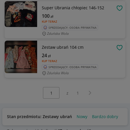
Super Ubrania chłopiec 146-152
OBSE
100
zł
KUP TERAZ
SPRZEDAJĄCY: OSOBA PRYWATNA
Zduńska Wola
Zestaw ubrań 104 cm
OBSE
24
zł
KUP TERAZ
SPRZEDAJĄCY: OSOBA PRYWATNA
Zduńska Wola
Wybierz stronę:
Następna strona
z
1
Stan przedmiotu: Zestawy ubrań
Nowy
Bardzo dobry
Uż