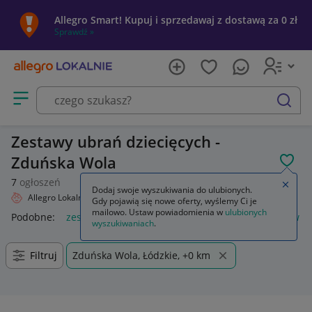
Allegro Smart! Kupuj i sprzedawaj z dostawą za 0 zł
Sprawdź »
Otwórz menu z kategoriami
szukaj
Zestawy ubrań dziecięcych -
Zduńska Wola
POL
7
ogłoszeń
Zamkn
Dodaj swoje wyszukiwania do ulubionych.
Allegro Lokalnie
Dziecko
Odzież
Zestawy ubrań
Gdy pojawią się nowe oferty, wyślemy Ci je
mailowo. Ustaw powiadomienia w
ulubionych
Podobne:
zestawy ubrań
zestaw damskich ubrań
zestaw u
wyszukiwaniach
.
Filtruj
Zduńska Wola, Łódzkie, +0 km