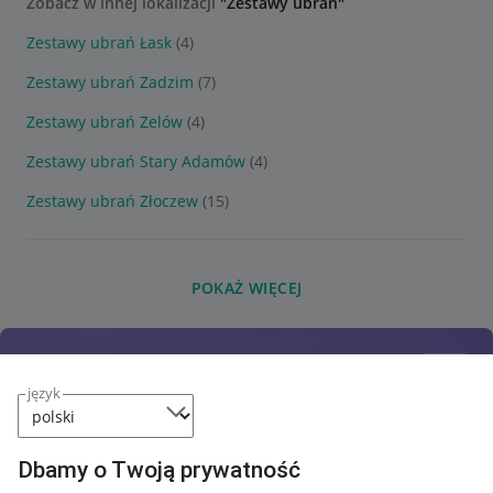
Zobacz w innej lokalizacji
"Zestawy ubrań"
Zestawy ubrań Łask
(4)
Zestawy ubrań Zadzim
(7)
Zestawy ubrań Zelów
(4)
Zestawy ubrań Stary Adamów
(4)
Zestawy ubrań Złoczew
(15)
POKAŻ WIĘCEJ
język
Dbamy o Twoją prywatność