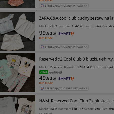
KUP TERAZ
SPRZEDAJĄCY: OSOBA PRYWATNA
ZARA,C&A,cool club cudny zestaw na la
Marka:
ZARA
Rozmiar:
134/140
Sezon:
letni
Płeć:
dzi
99
,90
zł
KUP TERAZ
SPRZEDAJĄCY: OSOBA PRYWATNA
Reserved x2,Cool Club 3 bluzki, t-shirt
Marka:
Reserved
Rozmiar:
128-134
Płeć:
dziewczynk
59
,90 zł
-16%
49
,90
zł
KUP TERAZ
SPRZEDAJĄCY: OSOBA PRYWATNA
H&M, Reserved,Cool Club 2x bluzka,t-s
Marka:
H&M
Rozmiar:
140-146
Sezon:
letni
Płeć:
dzi
59
,90 zł