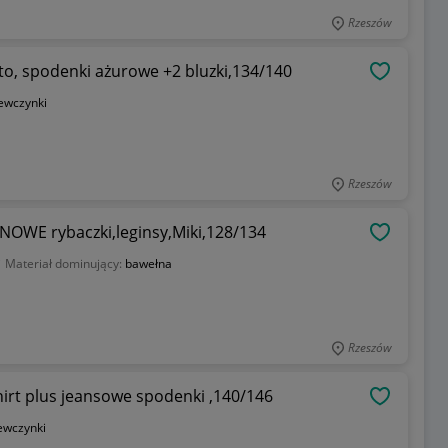
Rzeszów
to, spodenki ażurowe +2 bluzki,134/140
OBSERWU
ewczynki
Rzeszów
y,NOWE rybaczki,leginsy,Miki,128/134
OBSERWU
i
Materiał dominujący:
bawełna
Rzeszów
hirt plus jeansowe spodenki ,140/146
OBSERWU
ewczynki