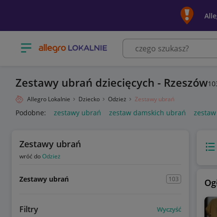
All
Otwórz menu z kategoriami
Zestawy ubrań dziecięcych - Rzeszów
10
Allegro Lokalnie
Dziecko
Odzież
Zestawy ubrań
Podobne:
zestawy ubrań
zestaw damskich ubrań
zestaw
Zestawy ubrań
Wido
wróć do
Odzież
Zestawy ubrań
103
Og
Filtry
Wyczyść