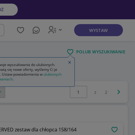
DŹ
WYSTAW
kaj
POLUB WYSZUKIWANIE
Zamknij wskazówkę
oje wyszukiwania do ulubionych.
wią się nowe oferty, wyślemy Ci je
ek
. Ustaw powiadomienia w
ulubionych
waniach
.
Wybierz stronę:
Następna 
z
2
ERVED zestaw dla chłopca 158/164
OBSERWU