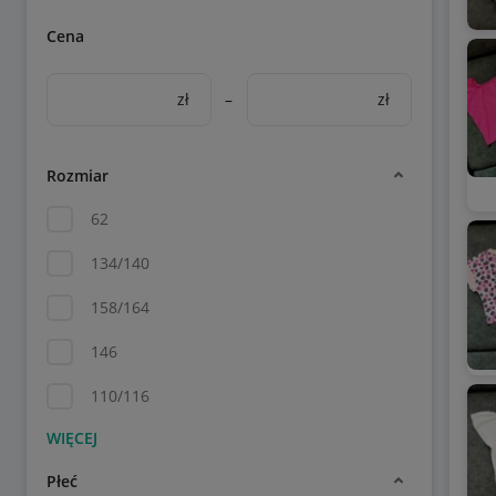
Cena
zł
–
zł
Rozmiar
62
134/140
158/164
146
110/116
Płeć