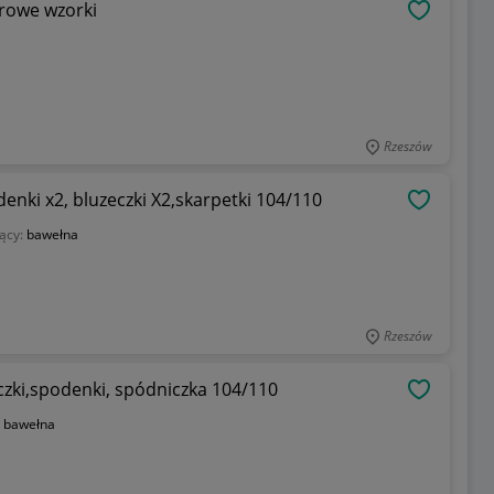
orowe wzorki
OBSERWU
Rzeszów
nki x2, bluzeczki X2,skarpetki 104/110
OBSERWU
ący:
bawełna
Rzeszów
zki,spodenki, spódniczka 104/110
OBSERWU
:
bawełna