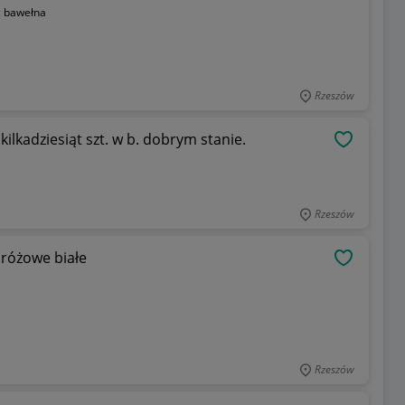
:
bawełna
Rzeszów
ilkadziesiąt szt. w b. dobrym stanie.
OBSERWU
Rzeszów
 różowe białe
OBSERWU
Rzeszów