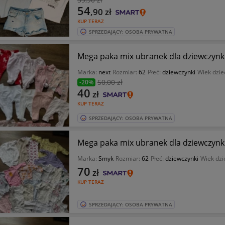
54
,90
zł
KUP TERAZ
SPRZEDAJĄCY: OSOBA PRYWATNA
Mega paka mix ubranek dla dziewczynki
Marka:
next
Rozmiar:
62
Płeć:
dziewczynki
Wiek dzie
50
,00 zł
-20%
40
zł
KUP TERAZ
SPRZEDAJĄCY: OSOBA PRYWATNA
Mega paka mix ubranek dla dziewczynki
Marka:
Smyk
Rozmiar:
62
Płeć:
dziewczynki
Wiek dzi
70
zł
KUP TERAZ
SPRZEDAJĄCY: OSOBA PRYWATNA