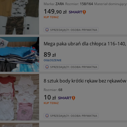
Marka:
ZARA
Rozmiar:
158/164
Materiał dominujący
149
,90
zł
KUP TERAZ
SPRZEDAJĄCY: OSOBA PRYWATNA
Mega paka ubrań dla chłopca 116–140, k
89
zł
OGŁOSZENIE
SPRZEDAJĄCY: OSOBA PRYWATNA
8 sztuk body krótki rękaw bez rękawów
Rozmiar:
68
10
zł
KUP TERAZ
SPRZEDAJĄCY: OSOBA PRYWATNA