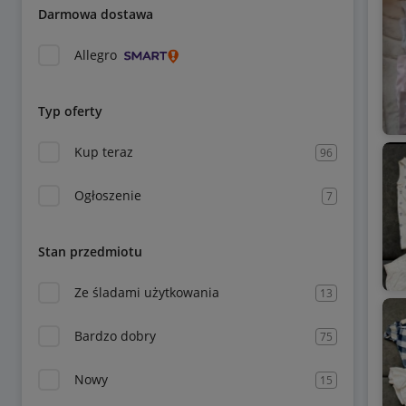
Darmowa dostawa
Allegro
Typ oferty
Kup teraz
96
Ogłoszenie
7
Stan przedmiotu
Ze śladami użytkowania
13
Bardzo dobry
75
Nowy
15