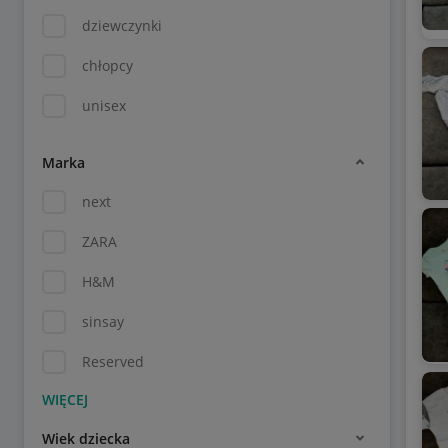
dziewczynki
chłopcy
unisex
Marka
next
ZARA
H&M
sinsay
Reserved
Wiek dziecka