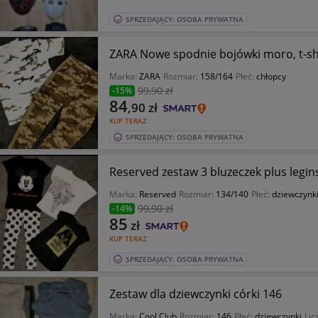
SPRZEDAJĄCY: OSOBA PRYWATNA
ZARA Nowe spodnie bojówki moro, t-sh
Marka:
ZARA
Rozmiar:
158/164
Płeć:
chłopcy
99
,90 zł
-15%
84
,90
zł
KUP TERAZ
SPRZEDAJĄCY: OSOBA PRYWATNA
Reserved zestaw 3 bluzeczek plus legin
Marka:
Reserved
Rozmiar:
134/140
Płeć:
dziewczynk
99
,90 zł
-14%
85
zł
KUP TERAZ
SPRZEDAJĄCY: OSOBA PRYWATNA
Zestaw dla dziewczynki córki 146
Marka:
Cool Club
Rozmiar:
146
Płeć:
dziewczynki
Lic