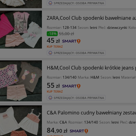
SPRZEDAJĄCY: OSOBA PRYWATNA
ZARA,Cool Club spodenki bawełniane aż
Rozmiar:
128-134
Sezon:
letni
Płeć:
dziewczynki
Kolo
55
,00 zł
-18%
45
zł
KUP TERAZ
SPRZEDAJĄCY: OSOBA PRYWATNA
H&M,Cool Club spodenki krótkie jeans p
Rozmiar:
134/140
Marka:
H&M
Sezon:
letni
Materiał
55
zł
KUP TERAZ
SPRZEDAJĄCY: OSOBA PRYWATNA
C&A Palomino cudny bawełniany zestaw
Marka:
C&A
Rozmiar:
134/140
Sezon:
letni
Płeć:
dzie
84
,90
zł