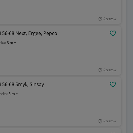
Rzeszów
 56-68 Next, Ergee, Pepco
OBSERWU
cka:
3 m +
Rzeszów
 56-68 Smyk, Sinsay
OBSERWU
ecka:
3 m +
Rzeszów