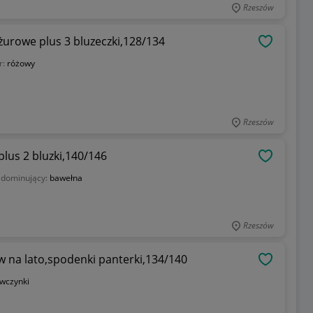
Rzeszów
urowe plus 3 bluzeczki,128/134
OBSERWU
r:
różowy
Rzeszów
lus 2 bluzki,140/146
OBSERWU
 dominujący:
bawełna
Rzeszów
 na lato,spodenki panterki,134/140
OBSERWU
wczynki