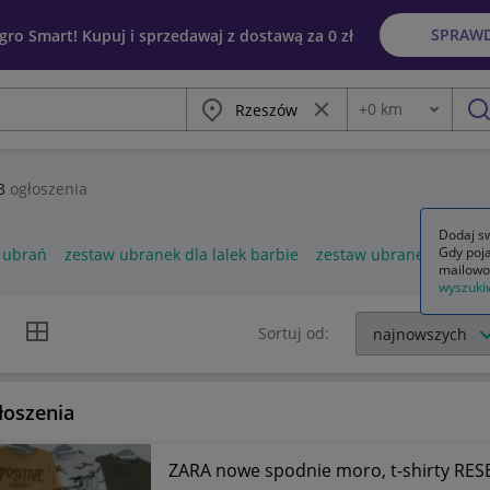
SPRAW
egro Smart! Kupuj i sprzedawaj z dostawą za 0 zł
Miasto
Wyczyść frazę
+
0
km
Odległość
szu
3
ogłoszenia
Dodaj sw
Gdy poja
 ubrań
zestaw ubranek dla lalek barbie
zestaw ubranek dla lal
mailowo
wyszuki
k listy
Widok siatki
Sortuj od:
łoszenia
ZARA nowe spodnie moro, t-shirty RES