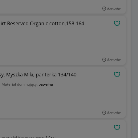
Rzeszów
irt Reserved Organic cotton,158-164
OBSERWU
Rzeszów
sy, Myszka Miki, panterka 134/140
OBSERWU
i
Materiał dominujący:
bawełna
Rzeszów
OBSERWU
zba produktów w zestawie:
12 szt.