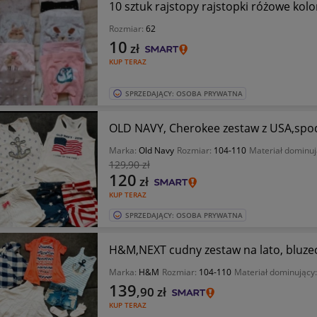
10 sztuk rajstopy rajstopki różowe kol
Rozmiar:
62
10
zł
KUP TERAZ
SPRZEDAJĄCY: OSOBA PRYWATNA
OLD NAVY, Cherokee zestaw z USA,spode
Marka:
Old Navy
Rozmiar:
104-110
Materiał dominuj
129
,90 zł
120
zł
KUP TERAZ
SPRZEDAJĄCY: OSOBA PRYWATNA
H&M,NEXT cudny zestaw na lato, bluzec
Marka:
H&M
Rozmiar:
104-110
Materiał dominujący
139
,90
zł
KUP TERAZ