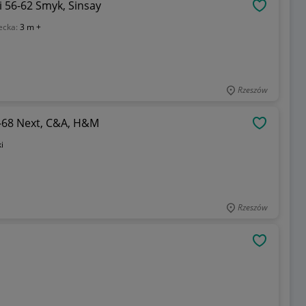
 56-62 Smyk, Sinsay
OBSERWU
ecka:
3 m +
Rzeszów
-68 Next, C&A, H&M
OBSERWU
i
Rzeszów
OBSERWU