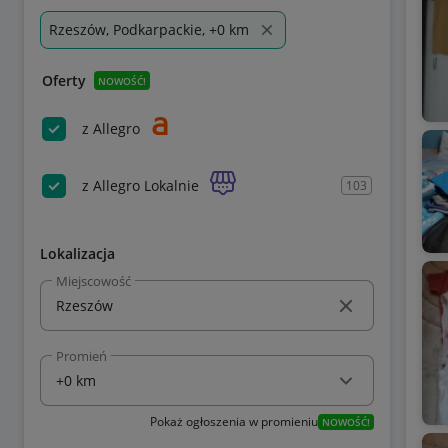
Rzeszów, Podkarpackie, +0 km
Oferty
NOWOŚĆ!
z Allegro
z Allegro Lokalnie
103
Lokalizacja
Miejscowość
Promień
Pokaż ogłoszenia w promieniu
NOWOŚĆ!