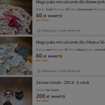
Mega paka mix ubranek dla dziewczynki
Marka:
Smyk
Rozmiar:
62
Płeć:
dziewczynki
Wiek dzi
60
zł
KUP TERAZ
SPRZEDAJĄCY: OSOBA PRYWATNA
Mega paka mix ubranek dla chłopca 56
Marka:
next
Rozmiar:
62
Płeć:
chłopcy
Kolor:
niebiesk
60
zł
KUP TERAZ
SPRZEDAJĄCY: OSOBA PRYWATNA
Zestaw masek - 200 zł - 6 sztuk
Marka:
bez marki
200
zł
KUP TERAZ