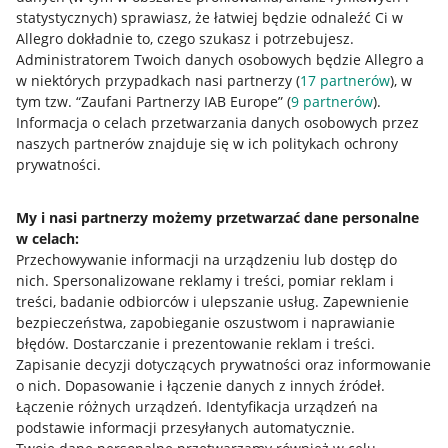
statystycznych) sprawiasz, że łatwiej będzie odnaleźć Ci w
Allegro dokładnie to, czego szukasz i potrzebujesz.
Administratorem Twoich danych osobowych będzie Allegro a
w niektórych przypadkach nasi partnerzy (
17
partnerów
), w
tym tzw. “Zaufani Partnerzy IAB Europe” (
9
partnerów
).
Przydatne informacje
Informacja o celach przetwarzania danych osobowych przez
naszych partnerów znajduje się w ich politykach ochrony
prywatności.
Jak to działa
Napisz do nas
My i nasi partnerzy możemy przetwarzać dane personalne
w celach:
Allegro Gadane dla sprzedających
Przechowywanie informacji na urządzeniu lub dostęp do
Allegro Gadane dla kupujących
nich
.
Spersonalizowane reklamy i treści, pomiar reklam i
treści, badanie odbiorców i ulepszanie usług
.
Zapewnienie
Mapa miejscowości
bezpieczeństwa, zapobieganie oszustwom i naprawianie
błędów
.
Dostarczanie i prezentowanie reklam i treści
.
Informacje prawne
Zapisanie decyzji dotyczących prywatności oraz informowanie
o nich
.
Dopasowanie i łączenie danych z innych źródeł
.
Regulamin
Łączenie różnych urządzeń
.
Identyfikacja urządzeń na
podstawie informacji przesyłanych automatycznie
.
Polityka plików "cookies"