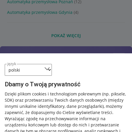
Automatyka przemysłowa Poznań
(12)
Automatyka przemysłowa Gdynia
(4)
POKAŻ WIĘCEJ
język
Dbamy o Twoją prywatność
Dzięki plikom cookies i technologiom pokrewnym
(np. piksele,
SDK)
oraz przetwarzaniu Twoich danych osobowych
(między
innymi unikalne identyfikatory, dane przeglądarki)
, możemy
zapewnić, że dopasujemy do Ciebie wyświetlane treści.
Wyrażając zgodę na przechowywanie informacji na
urządzeniu końcowym lub dostęp do nich i przetwarzanie
danych (w tym w obszarze profilowania, analiz rynkowych i