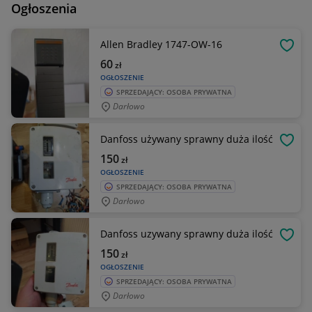
Ogłoszenia
Allen Bradley 1747-OW-16
OBSE
60
zł
OGŁOSZENIE
SPRZEDAJĄCY: OSOBA PRYWATNA
Darłowo
Danfoss używany sprawny duża ilość
OBSE
150
zł
OGŁOSZENIE
SPRZEDAJĄCY: OSOBA PRYWATNA
Darłowo
Danfoss uzywany sprawny duża ilość
OBSE
150
zł
OGŁOSZENIE
SPRZEDAJĄCY: OSOBA PRYWATNA
Darłowo