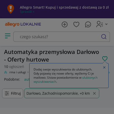
Allegro Smart! Kupuj i sprzedawaj z dostawą za 0 zł
Sprawdź »
Otwórz menu z kategoriami
szukaj
Automatyka przemysłowa Darłowo
- Oferty hurtowe
POL
10
ogłoszeń
Zamkn
Dodaj swoje wyszukiwania do ulubionych.
nie
Firma i usługi
Przemysł
Oferty hurtowe
Automatyka przemysłowa
Gdy pojawią się nowe oferty, wyślemy Ci je
mailowo. Ustaw powiadomienia w
ulubionych
Podobne:
automatyka przemysłowa
wyszukiwaniach
.
Filtruj
Darłowo, Zachodniopomorskie, +0 km