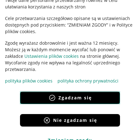
Twoje dane personalne przetwarzamy również w celu
ułatwiania korzystania z naszych stron
Ustawienia plików "cookies"
Cele przetwarzania szczegółowo opisane są w ustawieniach
Udostępnianie lokalizacji
dostępnych pod przyciskiem: “ZMIENIAM ZGODY” i w Polityce
Informacje dla Aktu o Usługach Cyfrowych
plików cookies.
Zgodę wyrażasz dobrowolnie i jest ważna 12 miesięcy.
Pobierz aplikację
Możesz ją w każdym momencie wycofać lub ponowić w
zakładce
Ustawienia plików cookies
na stronie głównej.
Wycofanie zgody nie wpływa na legalność uprzedniego
przetwarzania.
polityka plików cookies
polityka ochrony prywatności
Zgadzam się
Nie zgadzam się
Korzystanie z serwisu oznacza akceptację
regulaminu
.