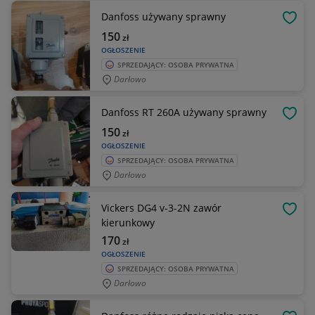
Danfoss używany sprawny
OBSE
150
zł
OGŁOSZENIE
SPRZEDAJĄCY: OSOBA PRYWATNA
Darłowo
Danfoss RT 260A używany sprawny
OBSE
150
zł
OGŁOSZENIE
SPRZEDAJĄCY: OSOBA PRYWATNA
Darłowo
Vickers DG4 v-3-2N zawór
OBSE
kierunkowy
170
zł
OGŁOSZENIE
SPRZEDAJĄCY: OSOBA PRYWATNA
Darłowo