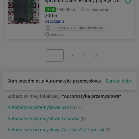
Sprzedam Allen Bradley pojedynczo
OBSE
250
,00 zł
do negocjacji
-20%
200
zł
OGŁOSZENIE
SPRZEDAJĄCY: OSOBA PRYWATNA
Darłowo
Wybierz stronę:
Następna strona
z
1
Stan przedmiotu: Automatyka przemysłowa
Bardzo dobry
Zobacz w innej lokalizacji
"Automatyka przemysłowa"
Automatyka przemysłowa Sadki
(17)
Automatyka przemysłowa Lusówko
(8)
Automatyka przemysłowa Gorzów Wielkopolski
(6)