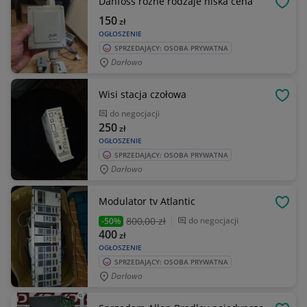
Danfoss różne rodzaje niska cena
OBSE
150
zł
OGŁOSZENIE
SPRZEDAJĄCY: OSOBA PRYWATNA
Darłowo
Wisi stacja czołowa
OBSE
do negocjacji
250
zł
OGŁOSZENIE
SPRZEDAJĄCY: OSOBA PRYWATNA
Darłowo
Modulator tv Atlantic
OBSE
800
,00 zł
do negocjacji
-50%
400
zł
OGŁOSZENIE
SPRZEDAJĄCY: OSOBA PRYWATNA
Darłowo