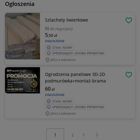
Ogłoszenia
Sztachety świerkowe
OBSE
do negocjacji
5
,50
zł
OGŁOSZENIE
STAN: NOWY
SPRZEDAJĄCY: OSOBA PRYWATNA
Jelcz-Laskowice
Ogrodzenia panelowe 3D-2D
OBSE
podmurówka+montaż-brama
60
zł
OGŁOSZENIE
STAN: NOWY
SPRZEDAJĄCY: OSOBA PRYWATNA
Jelcz-Laskowice
Wybierz stronę:
Następna strona
z
1