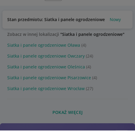
Stan przedmiotu: Siatka i panele ogrodzeniowe
Nowy
Zobacz w innej lokalizacji
"Siatka i panele ogrodzeniowe"
Siatka i panele ogrodzeniowe Oława
(4)
Siatka i panele ogrodzeniowe Owczary
(24)
Siatka i panele ogrodzeniowe Oleśnica
(4)
Siatka i panele ogrodzeniowe Pisarzowice
(4)
Siatka i panele ogrodzeniowe Wrocław
(27)
POKAŻ WIĘCEJ