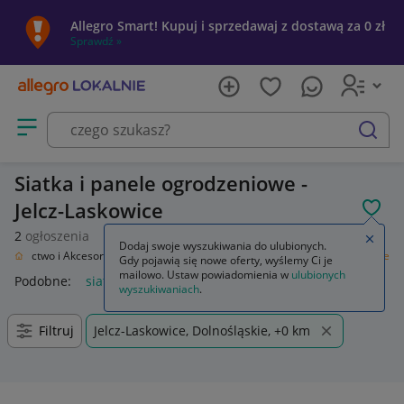
Allegro Smart! Kupuj i sprzedawaj z dostawą za 0 zł
Sprawdź »
Otwórz menu z kategoriami
szukaj
Siatka i panele ogrodzeniowe -
Jelcz-Laskowice
POL
2
ogłoszenia
Zamkn
Dodaj swoje wyszukiwania do ulubionych.
downictwo i Akcesoria
Ogrodzenia i bramy
Siatka i panele ogrodzeniowe
Gdy pojawią się nowe oferty, wyślemy Ci je
mailowo. Ustaw powiadomienia w
ulubionych
Podobne:
siatką i panele ogrodzeniowe
wyszukiwaniach
.
Filtruj
Jelcz-Laskowice, Dolnośląskie, +0 km