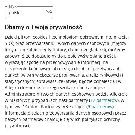
język
Dbamy o Twoją prywatność
Dzięki plikom cookies i technologiom pokrewnym
(np. piksele,
SDK)
oraz przetwarzaniu Twoich danych osobowych
(między
innymi unikalne identyfikatory, dane przeglądarki)
, możemy
zapewnić, że dopasujemy do Ciebie wyświetlane treści.
Wyrażając zgodę na przechowywanie informacji na
urządzeniu końcowym lub dostęp do nich i przetwarzanie
danych (w tym w obszarze profilowania, analiz rynkowych i
statystycznych) sprawiasz, że łatwiej będzie odnaleźć Ci w
Allegro dokładnie to, czego szukasz i potrzebujesz.
Administratorem Twoich danych osobowych będzie Allegro a
w niektórych przypadkach nasi partnerzy (
17
partnerów
), w
tym tzw. “Zaufani Partnerzy IAB Europe” (
9
partnerów
).
Przydatne informacje
Informacja o celach przetwarzania danych osobowych przez
naszych partnerów znajduje się w ich politykach ochrony
prywatności.
Jak to działa