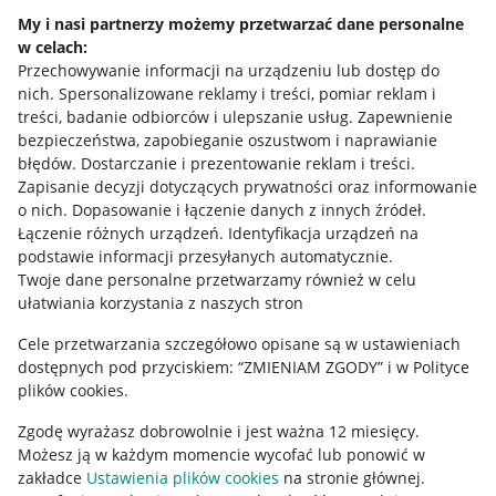
Napisz do nas
My i nasi partnerzy możemy przetwarzać dane personalne
w celach:
Allegro Gadane dla sprzedających
Przechowywanie informacji na urządzeniu lub dostęp do
Allegro Gadane dla kupujących
nich
.
Spersonalizowane reklamy i treści, pomiar reklam i
treści, badanie odbiorców i ulepszanie usług
.
Zapewnienie
Mapa miejscowości
bezpieczeństwa, zapobieganie oszustwom i naprawianie
błędów
.
Dostarczanie i prezentowanie reklam i treści
.
Informacje prawne
Zapisanie decyzji dotyczących prywatności oraz informowanie
o nich
.
Dopasowanie i łączenie danych z innych źródeł
.
Regulamin
Łączenie różnych urządzeń
.
Identyfikacja urządzeń na
podstawie informacji przesyłanych automatycznie
.
Polityka plików "cookies"
Twoje dane personalne przetwarzamy również w celu
ułatwiania korzystania z naszych stron
Ustawienia plików "cookies"
Cele przetwarzania szczegółowo opisane są w ustawieniach
Udostępnianie lokalizacji
dostępnych pod przyciskiem: “ZMIENIAM ZGODY” i w Polityce
Informacje dla Aktu o Usługach Cyfrowych
plików cookies.
Zgodę wyrażasz dobrowolnie i jest ważna 12 miesięcy.
Pobierz aplikację
Możesz ją w każdym momencie wycofać lub ponowić w
zakładce
Ustawienia plików cookies
na stronie głównej.