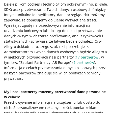
Dzięki plikom cookies i technologiom pokrewnym
(np. piksele,
SDK)
oraz przetwarzaniu Twoich danych osobowych
(między
innymi unikalne identyfikatory, dane przeglądarki)
, możemy
zapewnić, że dopasujemy do Ciebie wyświetlane treści.
Wyrażając zgodę na przechowywanie informacji na
urządzeniu końcowym lub dostęp do nich i przetwarzanie
danych (w tym w obszarze profilowania, analiz rynkowych i
statystycznych) sprawiasz, że łatwiej będzie odnaleźć Ci w
Allegro dokładnie to, czego szukasz i potrzebujesz.
Administratorem Twoich danych osobowych będzie Allegro a
w niektórych przypadkach nasi partnerzy (
17
partnerów
), w
tym tzw. “Zaufani Partnerzy IAB Europe” (
9
partnerów
).
Przydatne informacje
Informacja o celach przetwarzania danych osobowych przez
naszych partnerów znajduje się w ich politykach ochrony
prywatności.
Jak to działa
Napisz do nas
My i nasi partnerzy możemy przetwarzać dane personalne
w celach:
Allegro Gadane dla sprzedających
Przechowywanie informacji na urządzeniu lub dostęp do
Allegro Gadane dla kupujących
nich
.
Spersonalizowane reklamy i treści, pomiar reklam i
treści, badanie odbiorców i ulepszanie usług
.
Zapewnienie