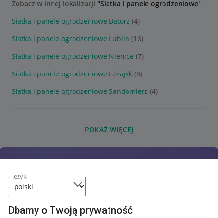
Zobacz w innej lokalizacji
"Siatka i panele ogrodzeniowe"
Siatka i panele ogrodzeniowe Batorz
(4)
Siatka i panele ogrodzeniowe Lublin
(16)
Siatka i panele ogrodzeniowe Niemce
(7)
Siatka i panele ogrodzeniowe Leżajsk
(8)
Siatka i panele ogrodzeniowe Sandomierz
(4)
POKAŻ WIĘCEJ
język
Dbamy o Twoją prywatność