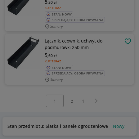
5
,30
zł
KUP TERAZ
STAN: NOWY
SPRZEDAJĄCY: OSOBA PRYWATNA
Samary
Łącznik, ceownik, uchwyt do
OBSE
podmurówki 250 mm
5
,60
zł
KUP TERAZ
STAN: NOWY
SPRZEDAJĄCY: OSOBA PRYWATNA
Samary
Wybierz stronę:
Następna strona
z
1
Stan przedmiotu: Siatka i panele ogrodzeniowe
Nowy