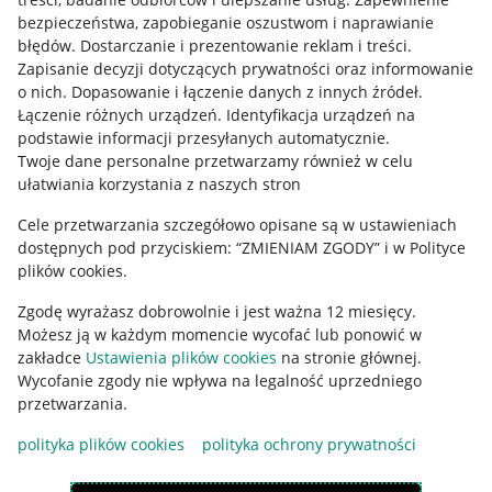
Mapa miejscowości
bezpieczeństwa, zapobieganie oszustwom i naprawianie
błędów
.
Dostarczanie i prezentowanie reklam i treści
.
Informacje prawne
Zapisanie decyzji dotyczących prywatności oraz informowanie
o nich
.
Dopasowanie i łączenie danych z innych źródeł
.
Regulamin
Łączenie różnych urządzeń
.
Identyfikacja urządzeń na
podstawie informacji przesyłanych automatycznie
.
Polityka plików "cookies"
Twoje dane personalne przetwarzamy również w celu
ułatwiania korzystania z naszych stron
Ustawienia plików "cookies"
Cele przetwarzania szczegółowo opisane są w ustawieniach
Udostępnianie lokalizacji
dostępnych pod przyciskiem: “ZMIENIAM ZGODY” i w Polityce
Informacje dla Aktu o Usługach Cyfrowych
plików cookies.
Zgodę wyrażasz dobrowolnie i jest ważna 12 miesięcy.
Pobierz aplikację
Możesz ją w każdym momencie wycofać lub ponowić w
zakładce
Ustawienia plików cookies
na stronie głównej.
Wycofanie zgody nie wpływa na legalność uprzedniego
przetwarzania.
polityka plików cookies
polityka ochrony prywatności