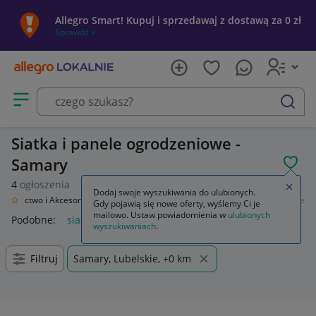
Allegro Smart! Kupuj i sprzedawaj z dostawą za 0 zł
Sprawdź »
Otwórz menu z kategoriami
szukaj
Siatka i panele ogrodzeniowe -
Samary
POL
4
ogłoszenia
Zamkn
Dodaj swoje wyszukiwania do ulubionych.
downictwo i Akcesoria
Ogrodzenia i bramy
Siatka i panele ogrodzeniowe
Gdy pojawią się nowe oferty, wyślemy Ci je
mailowo. Ustaw powiadomienia w
ulubionych
Podobne:
siatką i panele ogrodzeniowe
wyszukiwaniach
.
Filtruj
Samary, Lubelskie, +0 km