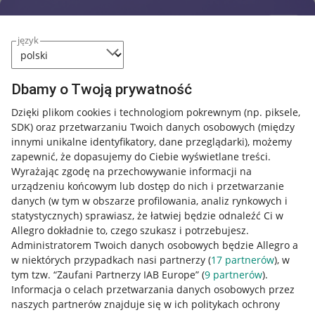
język
Dbamy o Twoją prywatność
Dzięki plikom cookies i technologiom pokrewnym
(np. piksele,
SDK)
oraz przetwarzaniu Twoich danych osobowych
(między
innymi unikalne identyfikatory, dane przeglądarki)
, możemy
zapewnić, że dopasujemy do Ciebie wyświetlane treści.
Wyrażając zgodę na przechowywanie informacji na
urządzeniu końcowym lub dostęp do nich i przetwarzanie
danych (w tym w obszarze profilowania, analiz rynkowych i
statystycznych) sprawiasz, że łatwiej będzie odnaleźć Ci w
Allegro dokładnie to, czego szukasz i potrzebujesz.
Administratorem Twoich danych osobowych będzie Allegro a
w niektórych przypadkach nasi partnerzy (
17
partnerów
), w
tym tzw. “Zaufani Partnerzy IAB Europe” (
9
partnerów
).
Przydatne informacje
Informacja o celach przetwarzania danych osobowych przez
naszych partnerów znajduje się w ich politykach ochrony