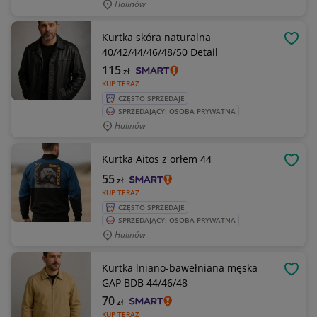
Halinów
Kurtka skóra naturalna
OBSE
40/42/44/46/48/50 Detail
115
zł
KUP TERAZ
CZĘSTO SPRZEDAJE
SPRZEDAJĄCY: OSOBA PRYWATNA
Halinów
Kurtka Aitos z orłem 44
OBSE
55
zł
KUP TERAZ
CZĘSTO SPRZEDAJE
SPRZEDAJĄCY: OSOBA PRYWATNA
Halinów
Kurtka lniano-bawełniana męska
OBSE
GAP BDB 44/46/48
70
zł
KUP TERAZ