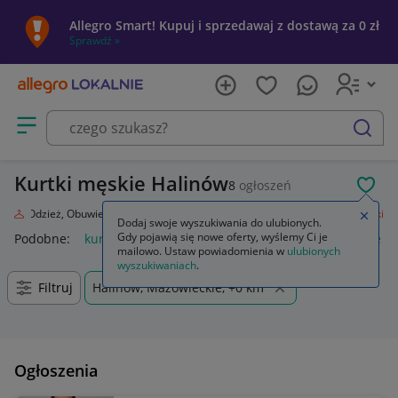
Allegro Smart! Kupuj i sprzedawaj z dostawą za 0 zł
Sprawdź »
Otwórz menu z kategoriami
szukaj
Kurtki męskie Halinów
8
ogłoszeń
POL
da
Odzież, Obuwie, Dodatki
Odzież męska
Okrycia wierzchnie
Kurtki
Zamkn
Dodaj swoje wyszukiwania do ulubionych.
Gdy pojawią się nowe oferty, wyślemy Ci je
Podobne:
kurtka
kurtka płaszcz
kurtki dżinsowe damskie
mailowo. Ustaw powiadomienia w
ulubionych
wyszukiwaniach
.
Filtruj
Halinów, Mazowieckie, +0 km
Ogłoszenia