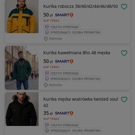
Kurtka robocza 38/40/42/44/46/48/50
OBSE
50
zł
KUP TERAZ
CZĘSTO SPRZEDAJE
SPRZEDAJĄCY: OSOBA PRYWATNA
Halinów
Kurtka bawełniana Bhs 48 męska
OBSE
50
zł
KUP TERAZ
CZĘSTO SPRZEDAJE
SPRZEDAJĄCY: OSOBA PRYWATNA
Halinów
Kurtka męska wiatrówka twisted soul
OBSE
42
35
zł
KUP TERAZ
CZĘSTO SPRZEDAJE
SPRZEDAJĄCY: OSOBA PRYWATNA