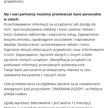
prywatności.
Jak to działa
Napisz do nas
My i nasi partnerzy możemy przetwarzać dane personalne
w celach:
Allegro Gadane dla sprzedających
Przechowywanie informacji na urządzeniu lub dostęp do
Allegro Gadane dla kupujących
nich
.
Spersonalizowane reklamy i treści, pomiar reklam i
treści, badanie odbiorców i ulepszanie usług
.
Zapewnienie
Mapa miejscowości
bezpieczeństwa, zapobieganie oszustwom i naprawianie
błędów
.
Dostarczanie i prezentowanie reklam i treści
.
Informacje prawne
Zapisanie decyzji dotyczących prywatności oraz informowanie
o nich
.
Dopasowanie i łączenie danych z innych źródeł
.
Regulamin
Łączenie różnych urządzeń
.
Identyfikacja urządzeń na
podstawie informacji przesyłanych automatycznie
.
Polityka plików "cookies"
Twoje dane personalne przetwarzamy również w celu
ułatwiania korzystania z naszych stron
Ustawienia plików "cookies"
Cele przetwarzania szczegółowo opisane są w ustawieniach
Udostępnianie lokalizacji
dostępnych pod przyciskiem: “ZMIENIAM ZGODY” i w Polityce
Informacje dla Aktu o Usługach Cyfrowych
plików cookies.
Zgodę wyrażasz dobrowolnie i jest ważna 12 miesięcy.
Pobierz aplikację
Możesz ją w każdym momencie wycofać lub ponowić w