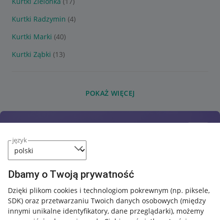
Kurtki Zielonka
(17)
Kurtki Radzymin
(4)
Kurtki Marki
(40)
Kurtki Ząbki
(13)
POKAŻ WIĘCEJ
język
Dbamy o Twoją prywatność
Dzięki plikom cookies i technologiom pokrewnym
(np. piksele,
SDK)
oraz przetwarzaniu Twoich danych osobowych
(między
innymi unikalne identyfikatory, dane przeglądarki)
, możemy