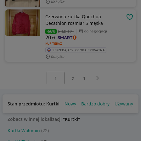
Kobyłka
Czerwona kurtka Quechua
OBSE
Decathlon rozmiar S męska
60
,00 zł
do negocjacji
-66%
20
zł
KUP TERAZ
SPRZEDAJĄCY: OSOBA PRYWATNA
Kobyłka
Wybierz stronę:
Następna strona
z
1
Stan przedmiotu: Kurtki
Nowy
Bardzo dobry
Używany
Zobacz w innej lokalizacji
"Kurtki"
Kurtki Wołomin
(22)