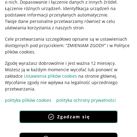
o nich
.
Dopasowanie i łączenie danych z innych źródeł
.
Regulamin
Łączenie różnych urządzeń
.
Identyfikacja urządzeń na
podstawie informacji przesyłanych automatycznie
.
Polityka plików "cookies"
Twoje dane personalne przetwarzamy również w celu
ułatwiania korzystania z naszych stron
Ustawienia plików "cookies"
Cele przetwarzania szczegółowo opisane są w ustawieniach
Udostępnianie lokalizacji
dostępnych pod przyciskiem: “ZMIENIAM ZGODY” i w Polityce
Informacje dla Aktu o Usługach Cyfrowych
plików cookies.
Zgodę wyrażasz dobrowolnie i jest ważna 12 miesięcy.
Pobierz aplikację
Możesz ją w każdym momencie wycofać lub ponowić w
zakładce
Ustawienia plików cookies
na stronie głównej.
Wycofanie zgody nie wpływa na legalność uprzedniego
przetwarzania.
polityka plików cookies
polityka ochrony prywatności
Zgadzam się