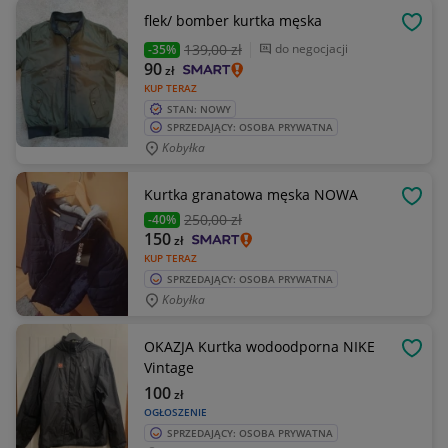
flek/ bomber kurtka męska
OBSE
139
,00 zł
do negocjacji
-35%
90
zł
KUP TERAZ
STAN: NOWY
SPRZEDAJĄCY: OSOBA PRYWATNA
Kobyłka
Kurtka granatowa męska NOWA
OBSE
250
,00 zł
-40%
150
zł
KUP TERAZ
SPRZEDAJĄCY: OSOBA PRYWATNA
Kobyłka
OKAZJA Kurtka wodoodporna NIKE
OBSE
Vintage
100
zł
OGŁOSZENIE
SPRZEDAJĄCY: OSOBA PRYWATNA