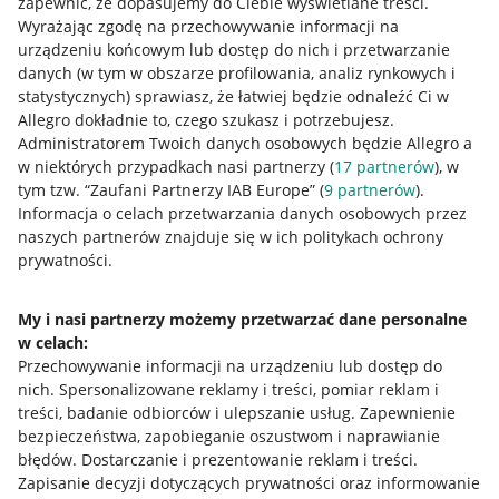
zapewnić, że dopasujemy do Ciebie wyświetlane treści.
Wyrażając zgodę na przechowywanie informacji na
urządzeniu końcowym lub dostęp do nich i przetwarzanie
danych (w tym w obszarze profilowania, analiz rynkowych i
statystycznych) sprawiasz, że łatwiej będzie odnaleźć Ci w
Allegro dokładnie to, czego szukasz i potrzebujesz.
Administratorem Twoich danych osobowych będzie Allegro a
w niektórych przypadkach nasi partnerzy (
17
partnerów
), w
tym tzw. “Zaufani Partnerzy IAB Europe” (
9
partnerów
).
Przydatne informacje
Informacja o celach przetwarzania danych osobowych przez
naszych partnerów znajduje się w ich politykach ochrony
prywatności.
Jak to działa
Napisz do nas
My i nasi partnerzy możemy przetwarzać dane personalne
w celach:
Allegro Gadane dla sprzedających
Przechowywanie informacji na urządzeniu lub dostęp do
Allegro Gadane dla kupujących
nich
.
Spersonalizowane reklamy i treści, pomiar reklam i
treści, badanie odbiorców i ulepszanie usług
.
Zapewnienie
Mapa miejscowości
bezpieczeństwa, zapobieganie oszustwom i naprawianie
błędów
.
Dostarczanie i prezentowanie reklam i treści
.
Informacje prawne
Zapisanie decyzji dotyczących prywatności oraz informowanie