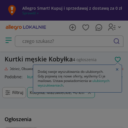
Allegro Smart! Kupuj i sprzedawaj z dostawą za 0 zł
Sprawdź »
Otwórz menu z kategoriami
szukaj
Kurtki męskie Kobyłka
4
ogłoszenia
POL
da
Odzież, Obuwie, Dodatki
Odzież męska
Okrycia wierzchnie
Kurtki
Zamkn
Dodaj swoje wyszukiwania do ulubionych.
Gdy pojawią się nowe oferty, wyślemy Ci je
Podobne:
kurtka
kurtka płaszcz
kurtki dżinsowe damskie
mailowo. Ustaw powiadomienia w
ulubionych
wyszukiwaniach
.
Filtruj
Kobyłka, Mazowieckie, +0 km
Ogłoszenia