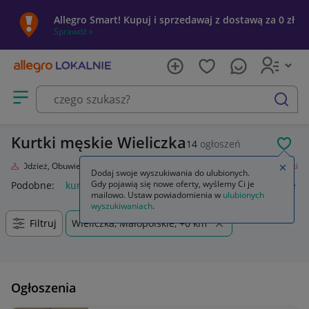
Allegro Smart! Kupuj i sprzedawaj z dostawą za 0 zł
Sprawdź »
Otwórz menu z kategoriami
szukaj
Kurtki męskie Wieliczka
14
ogłoszeń
POL
da
Odzież, Obuwie, Dodatki
Odzież męska
Okrycia wierzchnie
Kurtki
Zamkn
Dodaj swoje wyszukiwania do ulubionych.
Gdy pojawią się nowe oferty, wyślemy Ci je
Podobne:
kurtka
kurtka płaszcz
kurtki dżinsowe damskie
mailowo. Ustaw powiadomienia w
ulubionych
wyszukiwaniach
.
Filtruj
Wieliczka, Małopolskie, +0 km
Ogłoszenia