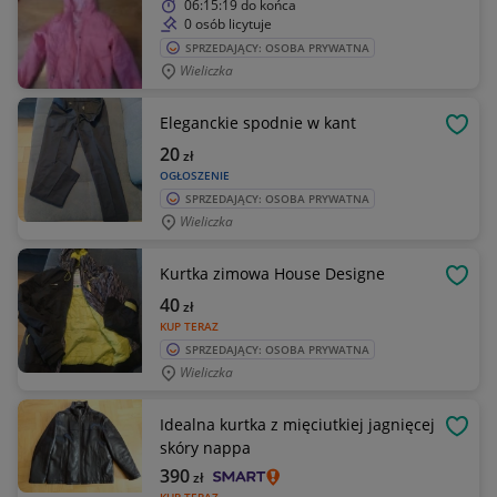
06:15:19
do końca
0 osób licytuje
SPRZEDAJĄCY: OSOBA PRYWATNA
Wieliczka
Eleganckie spodnie w kant
OBSE
20
zł
OGŁOSZENIE
SPRZEDAJĄCY: OSOBA PRYWATNA
Wieliczka
Kurtka zimowa House Designe
OBSE
40
zł
KUP TERAZ
SPRZEDAJĄCY: OSOBA PRYWATNA
Wieliczka
Idealna kurtka z mięciutkiej jagnięcej
OBSE
skóry nappa
390
zł