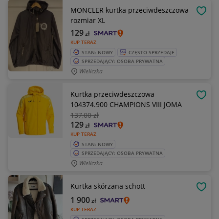
MONCLER kurtka przeciwdeszczowa
OBSE
rozmiar XL
129
zł
KUP TERAZ
STAN: NOWY
CZĘSTO SPRZEDAJE
SPRZEDAJĄCY: OSOBA PRYWATNA
Wieliczka
Kurtka przeciwdeszczowa
OBSE
104374.900 CHAMPIONS VIII JOMA
137
,00 zł
129
zł
KUP TERAZ
STAN: NOWY
SPRZEDAJĄCY: OSOBA PRYWATNA
Wieliczka
Kurtka skórzana schott
OBSE
1 900
zł
KUP TERAZ