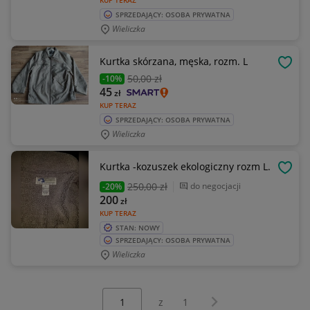
KUP TERAZ
SPRZEDAJĄCY: OSOBA PRYWATNA
Wieliczka
Kurtka skórzana, męska, rozm. L
OBSE
50
,00 zł
-10%
45
zł
KUP TERAZ
SPRZEDAJĄCY: OSOBA PRYWATNA
Wieliczka
Kurtka -kozuszek ekologiczny rozm L.
OBSE
250
,00 zł
do negocjacji
-20%
200
zł
KUP TERAZ
STAN: NOWY
SPRZEDAJĄCY: OSOBA PRYWATNA
Wieliczka
Wybierz stronę:
Następna strona
z
1