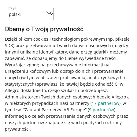
język
Dbamy o Twoją prywatność
Dzięki plikom cookies i technologiom pokrewnym
(np. piksele,
SDK)
oraz przetwarzaniu Twoich danych osobowych
(między
innymi unikalne identyfikatory, dane przeglądarki)
, możemy
zapewnić, że dopasujemy do Ciebie wyświetlane treści.
Wyrażając zgodę na przechowywanie informacji na
urządzeniu końcowym lub dostęp do nich i przetwarzanie
danych (w tym w obszarze profilowania, analiz rynkowych i
statystycznych) sprawiasz, że łatwiej będzie odnaleźć Ci w
Allegro dokładnie to, czego szukasz i potrzebujesz.
Administratorem Twoich danych osobowych będzie Allegro a
w niektórych przypadkach nasi partnerzy (
17
partnerów
), w
tym tzw. “Zaufani Partnerzy IAB Europe” (
9
partnerów
).
Przydatne informacje
Informacja o celach przetwarzania danych osobowych przez
naszych partnerów znajduje się w ich politykach ochrony
prywatności.
Jak to działa