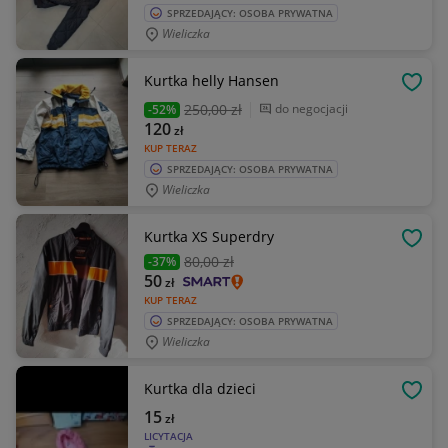
SPRZEDAJĄCY: OSOBA PRYWATNA
Wieliczka
Kurtka helly Hansen
OBSE
250
,00 zł
do negocjacji
-52%
120
zł
KUP TERAZ
SPRZEDAJĄCY: OSOBA PRYWATNA
Wieliczka
Kurtka XS Superdry
OBSE
80
,00 zł
-37%
50
zł
KUP TERAZ
SPRZEDAJĄCY: OSOBA PRYWATNA
Wieliczka
Kurtka dla dzieci
OBSE
15
zł
LICYTACJA