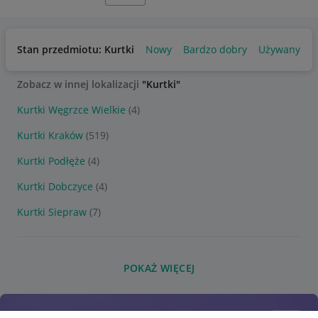
Stan przedmiotu: Kurtki
Nowy
Bardzo dobry
Używany
Zobacz w innej lokalizacji
"Kurtki"
Kurtki Węgrzce Wielkie
(4)
Kurtki Kraków
(519)
Kurtki Podłęże
(4)
Kurtki Dobczyce
(4)
Kurtki Siepraw
(7)
POKAŻ WIĘCEJ