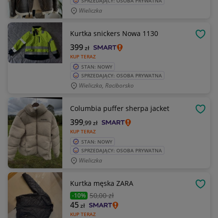
SPRZEDAJĄCY: OSOBA PRYWATNA
Wieliczka
Kurtka snickers Nowa 1130
OBSE
399
zł
KUP TERAZ
STAN: NOWY
SPRZEDAJĄCY: OSOBA PRYWATNA
Wieliczka, Raciborsko
Columbia puffer sherpa jacket
OBSE
399
,99
zł
KUP TERAZ
STAN: NOWY
SPRZEDAJĄCY: OSOBA PRYWATNA
Wieliczka
Kurtka męska ZARA
OBSE
50
,00 zł
-10%
45
zł
KUP TERAZ