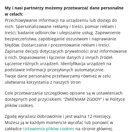
Napisz do nas
My i nasi partnerzy możemy przetwarzać dane personalne
w celach:
Allegro Gadane dla sprzedających
Przechowywanie informacji na urządzeniu lub dostęp do
Allegro Gadane dla kupujących
nich
.
Spersonalizowane reklamy i treści, pomiar reklam i
treści, badanie odbiorców i ulepszanie usług
.
Zapewnienie
Mapa miejscowości
bezpieczeństwa, zapobieganie oszustwom i naprawianie
błędów
.
Dostarczanie i prezentowanie reklam i treści
.
Informacje prawne
Zapisanie decyzji dotyczących prywatności oraz informowanie
o nich
.
Dopasowanie i łączenie danych z innych źródeł
.
Regulamin
Łączenie różnych urządzeń
.
Identyfikacja urządzeń na
podstawie informacji przesyłanych automatycznie
.
Polityka plików "cookies"
Twoje dane personalne przetwarzamy również w celu
ułatwiania korzystania z naszych stron
Ustawienia plików "cookies"
Cele przetwarzania szczegółowo opisane są w ustawieniach
Udostępnianie lokalizacji
dostępnych pod przyciskiem: “ZMIENIAM ZGODY” i w Polityce
Informacje dla Aktu o Usługach Cyfrowych
plików cookies.
Zgodę wyrażasz dobrowolnie i jest ważna 12 miesięcy.
Pobierz aplikację
Możesz ją w każdym momencie wycofać lub ponowić w
zakładce
Ustawienia plików cookies
na stronie głównej.