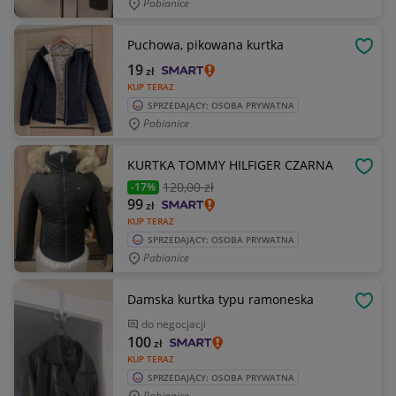
Pabianice
Puchowa, pikowana kurtka
OBSE
19
zł
KUP TERAZ
SPRZEDAJĄCY: OSOBA PRYWATNA
Pabianice
KURTKA TOMMY HILFIGER CZARNA
OBSE
120
,00 zł
-17%
99
zł
KUP TERAZ
SPRZEDAJĄCY: OSOBA PRYWATNA
Pabianice
Damska kurtka typu ramoneska
OBSE
do negocjacji
100
zł
KUP TERAZ
SPRZEDAJĄCY: OSOBA PRYWATNA
Pabianice