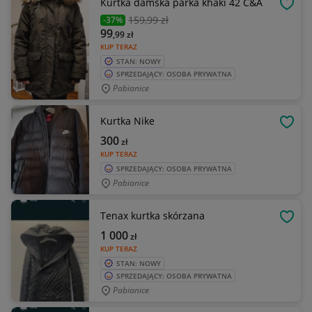
Kurtka damska parka khaki 42 C&A
OBSE
159
,99 zł
-37%
99
,99
zł
KUP TERAZ
STAN: NOWY
SPRZEDAJĄCY: OSOBA PRYWATNA
Pabianice
Kurtka Nike
OBSE
300
zł
KUP TERAZ
SPRZEDAJĄCY: OSOBA PRYWATNA
Pabianice
Tenax kurtka skórzana
OBSE
1 000
zł
KUP TERAZ
STAN: NOWY
SPRZEDAJĄCY: OSOBA PRYWATNA
Pabianice