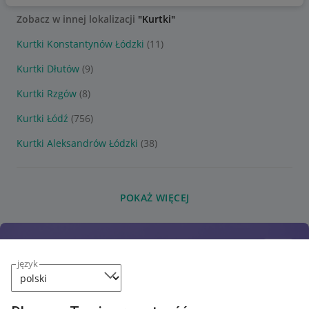
Zobacz w innej lokalizacji
"Kurtki"
Kurtki Konstantynów Łódzki
(11)
Kurtki Dłutów
(9)
Kurtki Rzgów
(8)
Kurtki Łódź
(756)
Kurtki Aleksandrów Łódzki
(38)
POKAŻ WIĘCEJ
język