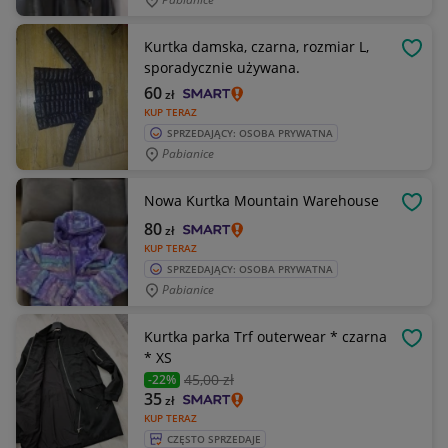
Kurtka damska, czarna, rozmiar L,
OBSE
sporadycznie używana.
60
zł
KUP TERAZ
SPRZEDAJĄCY: OSOBA PRYWATNA
Pabianice
Nowa Kurtka Mountain Warehouse
OBSE
80
zł
KUP TERAZ
SPRZEDAJĄCY: OSOBA PRYWATNA
Pabianice
Kurtka parka Trf outerwear * czarna
OBSE
* XS
45
,00 zł
-22%
35
zł
KUP TERAZ
CZĘSTO SPRZEDAJE