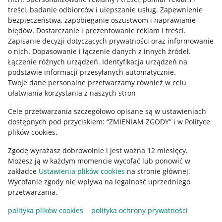
treści, badanie odbiorców i ulepszanie usług
.
Zapewnienie
Mapa miejscowości
bezpieczeństwa, zapobieganie oszustwom i naprawianie
błędów
.
Dostarczanie i prezentowanie reklam i treści
.
Informacje prawne
Zapisanie decyzji dotyczących prywatności oraz informowanie
o nich
.
Dopasowanie i łączenie danych z innych źródeł
.
Regulamin
Łączenie różnych urządzeń
.
Identyfikacja urządzeń na
podstawie informacji przesyłanych automatycznie
.
Polityka plików "cookies"
Twoje dane personalne przetwarzamy również w celu
ułatwiania korzystania z naszych stron
Ustawienia plików "cookies"
Cele przetwarzania szczegółowo opisane są w ustawieniach
Udostępnianie lokalizacji
dostępnych pod przyciskiem: “ZMIENIAM ZGODY” i w Polityce
Informacje dla Aktu o Usługach Cyfrowych
plików cookies.
Zgodę wyrażasz dobrowolnie i jest ważna 12 miesięcy.
Pobierz aplikację
Możesz ją w każdym momencie wycofać lub ponowić w
zakładce
Ustawienia plików cookies
na stronie głównej.
Wycofanie zgody nie wpływa na legalność uprzedniego
przetwarzania.
polityka plików cookies
polityka ochrony prywatności