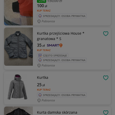
130
,00 zł
-23%
100
zł
KUP TERAZ
SPRZEDAJĄCY: OSOBA PRYWATNA
Pabianice
Kurtka przejściowa House *
OBSE
granatowa * S
35
zł
KUP TERAZ
CZĘSTO SPRZEDAJE
SPRZEDAJĄCY: OSOBA PRYWATNA
Pabianice
Kurtka
OBSE
25
zł
KUP TERAZ
SPRZEDAJĄCY: OSOBA PRYWATNA
Pabianice
Kurta damska skórzana