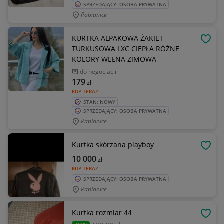
SPRZEDAJĄCY: OSOBA PRYWATNA
Pabianice
KURTKA ALPAKOWA ŻAKIET
OBSE
TURKUSOWA LXC CIEPŁA RÓŻNE
KOLORY WEŁNA ZIMOWA
do negocjacji
179
zł
KUP TERAZ
STAN: NOWY
SPRZEDAJĄCY: OSOBA PRYWATNA
Pabianice
Kurtka skórzana playboy
OBSE
10 000
zł
KUP TERAZ
SPRZEDAJĄCY: OSOBA PRYWATNA
Pabianice
Kurtka rozmiar 44
OBSE