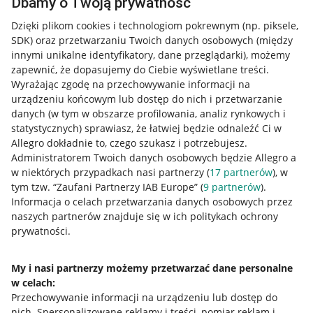
Dbamy o Twoją prywatność
Dzięki plikom cookies i technologiom pokrewnym
(np. piksele,
SDK)
oraz przetwarzaniu Twoich danych osobowych
(między
innymi unikalne identyfikatory, dane przeglądarki)
, możemy
zapewnić, że dopasujemy do Ciebie wyświetlane treści.
Wyrażając zgodę na przechowywanie informacji na
urządzeniu końcowym lub dostęp do nich i przetwarzanie
danych (w tym w obszarze profilowania, analiz rynkowych i
statystycznych) sprawiasz, że łatwiej będzie odnaleźć Ci w
Allegro dokładnie to, czego szukasz i potrzebujesz.
Administratorem Twoich danych osobowych będzie Allegro a
w niektórych przypadkach nasi partnerzy (
17
partnerów
), w
Nawigacja
tym tzw. “Zaufani Partnerzy IAB Europe” (
9
partnerów
).
Przydatne informacje
Informacja o celach przetwarzania danych osobowych przez
naszych partnerów znajduje się w ich politykach ochrony
prywatności.
Jak to działa
Napisz do nas
My i nasi partnerzy możemy przetwarzać dane personalne
w celach:
Allegro Gadane dla sprzedających
Przechowywanie informacji na urządzeniu lub dostęp do
Allegro Gadane dla kupujących
nich
.
Spersonalizowane reklamy i treści, pomiar reklam i