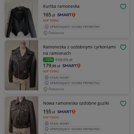
Kurtka ramoneska
OBSE
165
zł
KUP TERAZ
SPRZEDAJĄCY: OSOBA PRYWATNA
Pabianice
Ramoneska z ozdobnymi cyrkoniami
OBSE
na ramionach
199
,99 zł
-10%
179
,99
zł
KUP TERAZ
STAN: NOWY
SPRZEDAJĄCY: OSOBA PRYWATNA
Pabianice
Nowa ramoneska ozdobne guziki
OBSE
155
zł
KUP TERAZ
STAN: NOWY
SPRZEDAJĄCY: OSOBA PRYWATNA