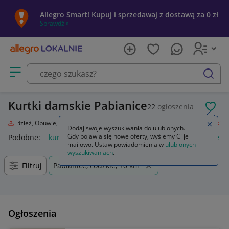
Allegro Smart! Kupuj i sprzedawaj z dostawą za 0 zł
Sprawdź »
Otwórz menu z kategoriami
szukaj
Kurtki damskie Pabianice
22
ogłoszenia
POL
da
Odzież, Obuwie, Dodatki
Odzież damska
Okrycia wierzchnie
Kurtki
Zamkn
Dodaj swoje wyszukiwania do ulubionych.
Gdy pojawią się nowe oferty, wyślemy Ci je
Podobne:
kurtka
kurtka płaszcz
kurtki dżinsowe damskie
mailowo. Ustaw powiadomienia w
ulubionych
wyszukiwaniach
.
Filtruj
Pabianice, Łódzkie, +0 km
Ogłoszenia