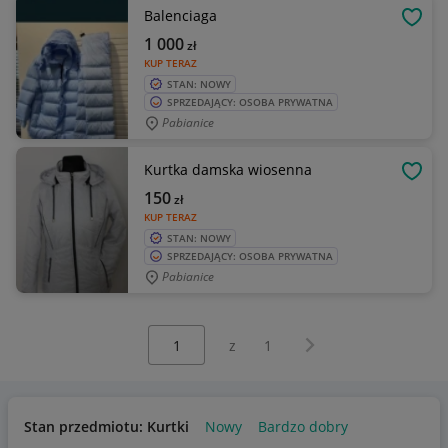
Balenciaga
OBSE
1 000
zł
KUP TERAZ
STAN: NOWY
SPRZEDAJĄCY: OSOBA PRYWATNA
Pabianice
Kurtka damska wiosenna
OBSE
150
zł
KUP TERAZ
STAN: NOWY
SPRZEDAJĄCY: OSOBA PRYWATNA
Pabianice
Wybierz stronę:
Następna strona
z
1
Stan przedmiotu: Kurtki
Nowy
Bardzo dobry