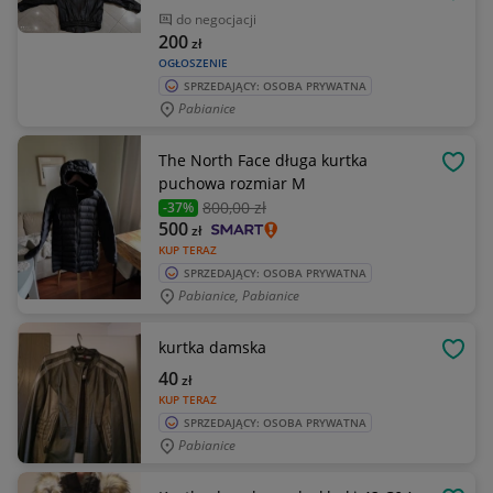
OBSE
do negocjacji
200
zł
OGŁOSZENIE
SPRZEDAJĄCY: OSOBA PRYWATNA
Pabianice
The North Face długa kurtka
OBSE
puchowa rozmiar M
800
,00 zł
-37%
500
zł
KUP TERAZ
SPRZEDAJĄCY: OSOBA PRYWATNA
Pabianice, Pabianice
kurtka damska
OBSE
40
zł
KUP TERAZ
SPRZEDAJĄCY: OSOBA PRYWATNA
Pabianice