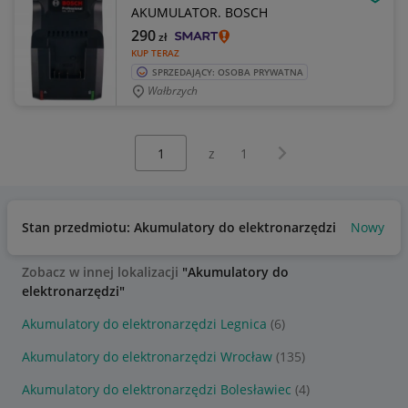
OBSE
AKUMULATOR. BOSCH
290
zł
KUP TERAZ
SPRZEDAJĄCY: OSOBA PRYWATNA
Wałbrzych
Wybierz stronę:
Następna strona
z
1
Stan przedmiotu: Akumulatory do elektronarzędzi
Nowy
B
Zobacz w innej lokalizacji
"Akumulatory do
elektronarzędzi"
Akumulatory do elektronarzędzi Legnica
(6)
Akumulatory do elektronarzędzi Wrocław
(135)
Akumulatory do elektronarzędzi Bolesławiec
(4)