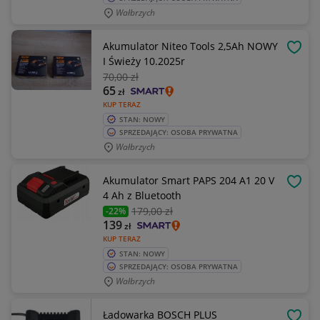
Wałbrzych
Akumulator Niteo Tools 2,5Ah NOWY
OBSE
I Świeży 10.2025r
70
,00 zł
65
zł
KUP TERAZ
STAN: NOWY
SPRZEDAJĄCY: OSOBA PRYWATNA
Wałbrzych
Akumulator Smart PAPS 204 A1 20 V
OBSE
4 Ah z Bluetooth
179
,00 zł
-22%
139
zł
KUP TERAZ
STAN: NOWY
SPRZEDAJĄCY: OSOBA PRYWATNA
Wałbrzych
Ładowarka BOSCH PLUS