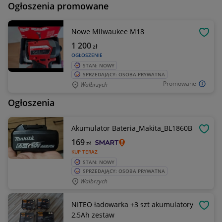
Ogłoszenia promowane
Nowe Milwaukee M18
OBSE
1 200
zł
OGŁOSZENIE
STAN: NOWY
SPRZEDAJĄCY: OSOBA PRYWATNA
Promowane
Wałbrzych
Ogłoszenia
Akumulator Bateria_Makita_BL1860B
OBSE
169
zł
KUP TERAZ
STAN: NOWY
SPRZEDAJĄCY: OSOBA PRYWATNA
Wałbrzych
NITEO ładowarka +3 szt akumulatory
OBSE
2,5Ah zestaw