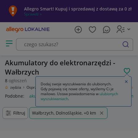
Allegro Smart! Kupuj i sprzedawaj z dostawą za 0 zł
Sprawdź »
Otwórz menu z kategoriami
szukaj
Akumulatory do elektronarzędzi -
Wałbrzych
POL
8
ogłoszeń
Zamkn
Dodaj swoje wyszukiwania do ulubionych.
Narzędzia
Osprzęt do elektronarzędzi
Akumulatory do elektronarzędzi
Gdy pojawią się nowe oferty, wyślemy Ci je
mailowo. Ustaw powiadomienia w
ulubionych
Podobne:
akumulator do elektronarzędzi
regeneracja akumul
wyszukiwaniach
.
Filtruj
Wałbrzych, Dolnośląskie, +0 km