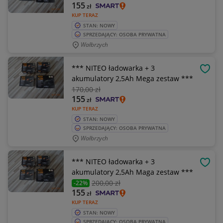
155
zł
KUP TERAZ
STAN: NOWY
SPRZEDAJĄCY: OSOBA PRYWATNA
Wałbrzych
*** NITEO ładowarka + 3
OBSE
akumulatory 2,5Ah Mega zestaw ***
170
,00 zł
155
zł
KUP TERAZ
STAN: NOWY
SPRZEDAJĄCY: OSOBA PRYWATNA
Wałbrzych
*** NITEO ładowarka + 3
OBSE
akumulatory 2,5Ah Maga zestaw ***
200
,00 zł
-22%
155
zł
KUP TERAZ
STAN: NOWY
SPRZEDAJĄCY: OSOBA PRYWATNA