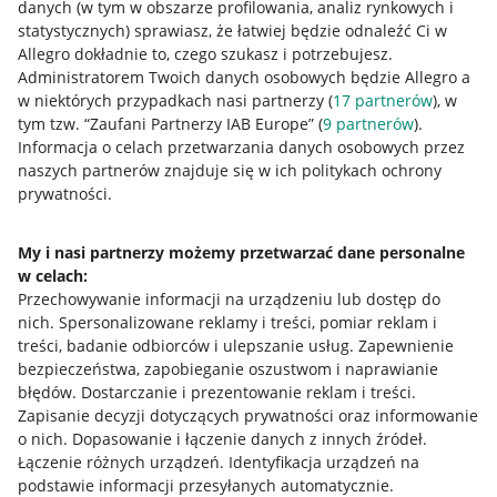
danych (w tym w obszarze profilowania, analiz rynkowych i
statystycznych) sprawiasz, że łatwiej będzie odnaleźć Ci w
Allegro dokładnie to, czego szukasz i potrzebujesz.
Administratorem Twoich danych osobowych będzie Allegro a
w niektórych przypadkach nasi partnerzy (
17
partnerów
), w
tym tzw. “Zaufani Partnerzy IAB Europe” (
9
partnerów
).
Przydatne informacje
Informacja o celach przetwarzania danych osobowych przez
naszych partnerów znajduje się w ich politykach ochrony
prywatności.
Jak to działa
Napisz do nas
My i nasi partnerzy możemy przetwarzać dane personalne
w celach:
Allegro Gadane dla sprzedających
Przechowywanie informacji na urządzeniu lub dostęp do
Allegro Gadane dla kupujących
nich
.
Spersonalizowane reklamy i treści, pomiar reklam i
treści, badanie odbiorców i ulepszanie usług
.
Zapewnienie
Mapa miejscowości
bezpieczeństwa, zapobieganie oszustwom i naprawianie
błędów
.
Dostarczanie i prezentowanie reklam i treści
.
Informacje prawne
Zapisanie decyzji dotyczących prywatności oraz informowanie
o nich
.
Dopasowanie i łączenie danych z innych źródeł
.
Regulamin
Łączenie różnych urządzeń
.
Identyfikacja urządzeń na
podstawie informacji przesyłanych automatycznie
.
Polityka plików "cookies"