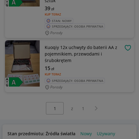
sztuk
39
zł
KUP TERAZ
STAN: NOWY
SPRZEDAJĄCY: OSOBA PRYWATNA
Porosły
Kuoqiy 12x uchwyty do baterii AA z
OBSE
pojemnikiem, przewodami i
śrubokrętem
15
zł
KUP TERAZ
SPRZEDAJĄCY: OSOBA PRYWATNA
Porosły
Wybierz stronę:
Następna strona
z
1
Stan przedmiotu: Źródła światła
Nowy
Używany