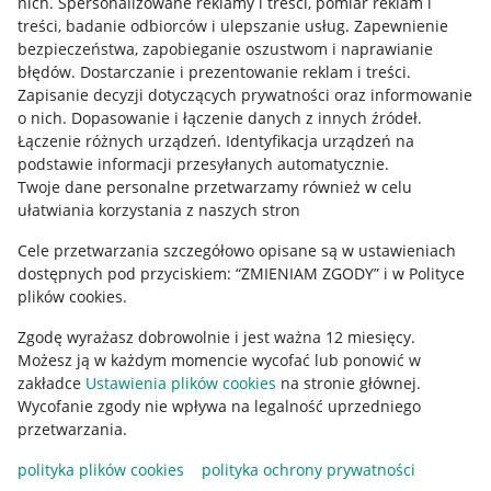
nich
.
Spersonalizowane reklamy i treści, pomiar reklam i
treści, badanie odbiorców i ulepszanie usług
.
Zapewnienie
Mapa miejscowości
bezpieczeństwa, zapobieganie oszustwom i naprawianie
błędów
.
Dostarczanie i prezentowanie reklam i treści
.
Informacje prawne
Zapisanie decyzji dotyczących prywatności oraz informowanie
o nich
.
Dopasowanie i łączenie danych z innych źródeł
.
Regulamin
Łączenie różnych urządzeń
.
Identyfikacja urządzeń na
podstawie informacji przesyłanych automatycznie
.
Polityka plików "cookies"
Twoje dane personalne przetwarzamy również w celu
ułatwiania korzystania z naszych stron
Ustawienia plików "cookies"
Cele przetwarzania szczegółowo opisane są w ustawieniach
Udostępnianie lokalizacji
dostępnych pod przyciskiem: “ZMIENIAM ZGODY” i w Polityce
Informacje dla Aktu o Usługach Cyfrowych
plików cookies.
Zgodę wyrażasz dobrowolnie i jest ważna 12 miesięcy.
Pobierz aplikację
Możesz ją w każdym momencie wycofać lub ponowić w
zakładce
Ustawienia plików cookies
na stronie głównej.
Wycofanie zgody nie wpływa na legalność uprzedniego
przetwarzania.
polityka plików cookies
polityka ochrony prywatności