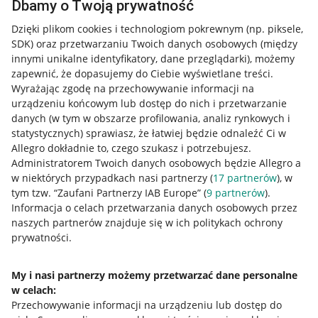
Dbamy o Twoją prywatność
Dzięki plikom cookies i technologiom pokrewnym
(np. piksele,
SDK)
oraz przetwarzaniu Twoich danych osobowych
(między
innymi unikalne identyfikatory, dane przeglądarki)
, możemy
zapewnić, że dopasujemy do Ciebie wyświetlane treści.
Wyrażając zgodę na przechowywanie informacji na
urządzeniu końcowym lub dostęp do nich i przetwarzanie
danych (w tym w obszarze profilowania, analiz rynkowych i
statystycznych) sprawiasz, że łatwiej będzie odnaleźć Ci w
Allegro dokładnie to, czego szukasz i potrzebujesz.
Administratorem Twoich danych osobowych będzie Allegro a
w niektórych przypadkach nasi partnerzy (
17
partnerów
), w
tym tzw. “Zaufani Partnerzy IAB Europe” (
9
partnerów
).
Przydatne informacje
Informacja o celach przetwarzania danych osobowych przez
naszych partnerów znajduje się w ich politykach ochrony
prywatności.
Jak to działa
Napisz do nas
My i nasi partnerzy możemy przetwarzać dane personalne
w celach:
Allegro Gadane dla sprzedających
Przechowywanie informacji na urządzeniu lub dostęp do
Allegro Gadane dla kupujących