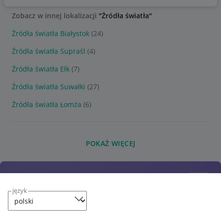
Zobacz w innej lokalizacji
"Źródła światła"
Źródła światła Białystok
(24)
Źródła światła Supraśl
(4)
Źródła światła Ełk
(7)
Źródła światła Suwałki
(27)
Źródła światła Łomża
(6)
POKAŻ WIĘCEJ
język