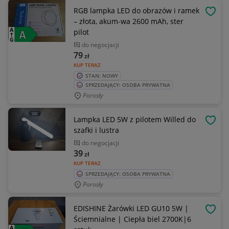
RGB lampka LED do obrazów i ramek
OBSE
– złota, akum-wa 2600 mAh, ster
pilot
do negocjacji
79
zł
KUP TERAZ
STAN: NOWY
SPRZEDAJĄCY: OSOBA PRYWATNA
Porosły
Lampka LED 5W z pilotem Willed do
OBSE
szafki i lustra
do negocjacji
39
zł
KUP TERAZ
SPRZEDAJĄCY: OSOBA PRYWATNA
Porosły
EDISHINE Żarówki LED GU10 5W |
OBSE
Ściemnialne | Ciepła biel 2700K|6