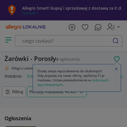
Allegro Smart! Kupuj i sprzedawaj z dostawą za 0 zł
Sprawdź »
Otwórz menu z kategoriami
szukaj
Żarówki - Porosły
4
ogłoszenia
POL
Allegro Lokalnie
Dom i Ogród
Oświetlenie
Źródła światła
Zamkn
Dodaj swoje wyszukiwania do ulubionych.
Gdy pojawią się nowe oferty, wyślemy Ci je
Podobne:
źródła światła
reflektor ogrodowy led solarny ciepły
mailowo. Ustaw powiadomienia w
ulubionych
wyszukiwaniach
.
Filtruj
Porosły, Podlaskie, +0 km
Ogłoszenia