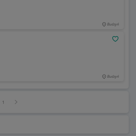
Budzyń
OBSERWU
Budzyń
Następna strona
z
1