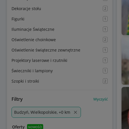
Dekoracje stołu
2
Figurki
1
Iluminacje Świąteczne
1
Oświetlenie choinkowe
2
Oświetlenie świąteczne zewnętrzne
1
Projektory laserowe i rzutniki
1
Świeczniki i lampiony
1
Szopki i stroiki
2
Filtry
Wyczyść
Budzyń, Wielkopolskie, +0 km
Oferty
NOWOŚĆ!