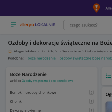
All
Otwórz menu z kategoriami
Ozdoby i dekoracje świąteczne na Boż
Allegro Lokalnie
Dom i Ogród
Wyposażenie
Ozdoby świąteczne
Podobne:
boże narodzenie
ozdoby świąteczne boże narod
Boże Narodzenie
Wido
wróć do
Ozdoby świąteczne i okolicznościowe
Bombki i ozdoby choinkowe
5
Og
Choinki
1
Dekoracje okienne
1