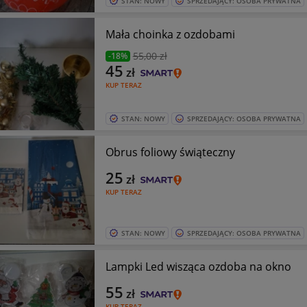
STAN: NOWY
SPRZEDAJĄCY: OSOBA PRYWATNA
Mała choinka z ozdobami
55
,00 zł
-18%
45
zł
KUP TERAZ
STAN: NOWY
SPRZEDAJĄCY: OSOBA PRYWATNA
Obrus foliowy świąteczny
25
zł
KUP TERAZ
STAN: NOWY
SPRZEDAJĄCY: OSOBA PRYWATNA
Lampki Led wisząca ozdoba na okno
55
zł
KUP TERAZ