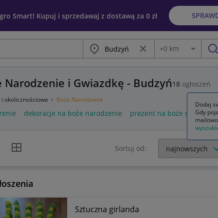
SPRAW
egro Smart! Kupuj i sprzedawaj z dostawą za 0 zł
Miasto
Wyczyść frazę
+
0
km
Odległość
szu
e Narodzenie i Gwiazdkę - Budzyń
18
ogłoszeń
 i okolicznościowe
Boże Narodzenie
Dodaj sw
Gdy poja
zenie
dekoracje na boże narodzenie
prezent na boże narodzen
mailowo
wyszuki
k listy
Widok siatki
Sortuj od:
łoszenia
Sztuczna girlanda