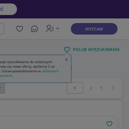
DŹ
WYSTAW
kaj
POLUB WYSZUKIWANIE
Zamknij wskazówkę
oje wyszukiwania do ulubionych.
wią się nowe oferty, wyślemy Ci je
ie
stroiki na stół na boże narodzenie
. Ustaw powiadomienia w
ulubionych
waniach
.
Wybierz stronę:
Następna 
z
1
OBSERWU