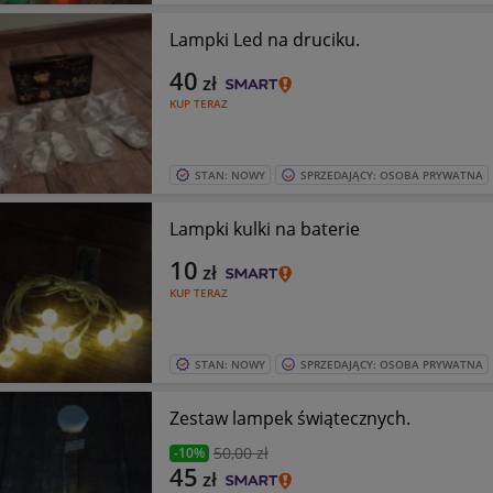
Lampki Led na druciku.
40
zł
KUP TERAZ
STAN: NOWY
SPRZEDAJĄCY: OSOBA PRYWATNA
Lampki kulki na baterie
10
zł
KUP TERAZ
STAN: NOWY
SPRZEDAJĄCY: OSOBA PRYWATNA
Zestaw lampek świątecznych.
50
,00 zł
-10%
45
zł