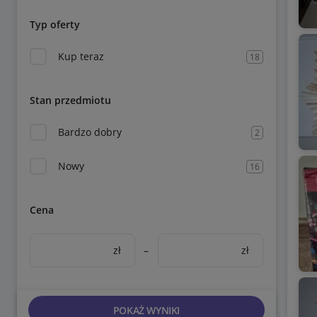
Typ oferty
Kup teraz
18
Stan przedmiotu
Bardzo dobry
2
Nowy
16
Cena
zł
–
zł
POKAŻ WYNIKI