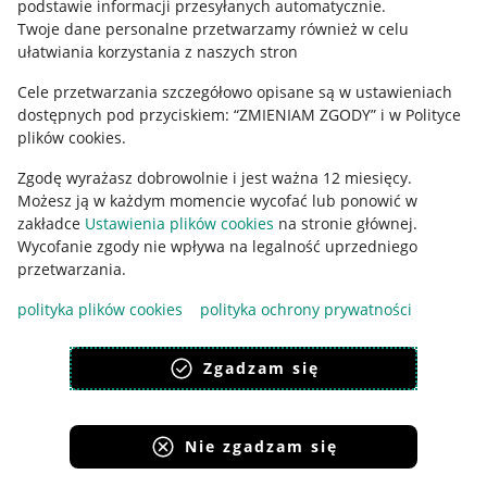
podstawie informacji przesyłanych automatycznie
.
Polityka plików "cookies"
Twoje dane personalne przetwarzamy również w celu
ułatwiania korzystania z naszych stron
Ustawienia plików "cookies"
Cele przetwarzania szczegółowo opisane są w ustawieniach
Udostępnianie lokalizacji
dostępnych pod przyciskiem: “ZMIENIAM ZGODY” i w Polityce
Informacje dla Aktu o Usługach Cyfrowych
plików cookies.
Zgodę wyrażasz dobrowolnie i jest ważna 12 miesięcy.
Pobierz aplikację
Możesz ją w każdym momencie wycofać lub ponowić w
zakładce
Ustawienia plików cookies
na stronie głównej.
Wycofanie zgody nie wpływa na legalność uprzedniego
przetwarzania.
polityka plików cookies
polityka ochrony prywatności
Zgadzam się
Nie zgadzam się
Korzystanie z serwisu oznacza akceptację
regulaminu
.