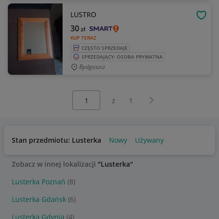
LUSTRO
OBSE
30
zł
KUP TERAZ
CZĘSTO SPRZEDAJE
SPRZEDAJĄCY: OSOBA PRYWATNA
Bydgoszcz
Wybierz stronę:
Następna strona
z
1
Stan przedmiotu: Lusterka
Nowy
Używany
Zobacz w innej lokalizacji
"Lusterka"
Lusterka Poznań
(8)
Lusterka Gdańsk
(6)
Lusterka Gdynia
(4)