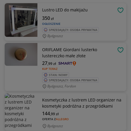
Lustro LED do makijażu
OBSE
350
zł
OGŁOSZENIE
SPRZEDAJĄCY: OSOBA PRYWATNA
Bydgoszcz
ORIFLAME Giordani lusterko
OBSE
lustereczko małe złote
27
,99
zł
KUP TERAZ
STAN: NOWY
SPRZEDAJĄCY: OSOBA PRYWATNA
Bydgoszcz, Fordon
Kosmetyczka z lustrem LED organizer na
kosmetyki podróżna z przegródkami
144
,99
zł
OFERTA Z
ALLEGRO
Bydgoszcz