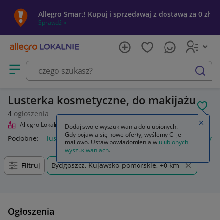
Allegro Smart! Kupuj i sprzedawaj z dostawą za 0 zł
Sprawdź »
Otwórz menu z kategoriami
szukaj
Lusterka kosmetyczne, do makijażu
POL
4
ogłoszenia
Zamkn
Allegro Lokalnie
Uroda
Makijaż
Pędzle i akcesoria
Lusterka
Dodaj swoje wyszukiwania do ulubionych.
Gdy pojawią się nowe oferty, wyślemy Ci je
Podobne:
lusterka
lusterka motocyklowe
lusterka rowerow
mailowo. Ustaw powiadomienia w
ulubionych
wyszukiwaniach
.
Filtruj
Bydgoszcz, Kujawsko-pomorskie, +0 km
Ogłoszenia