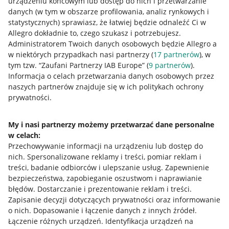
urządzeniu końcowym lub dostęp do nich i przetwarzanie
danych (w tym w obszarze profilowania, analiz rynkowych i
statystycznych) sprawiasz, że łatwiej będzie odnaleźć Ci w
Allegro dokładnie to, czego szukasz i potrzebujesz.
Administratorem Twoich danych osobowych będzie Allegro a
w niektórych przypadkach nasi partnerzy (
17
partnerów
), w
tym tzw. “Zaufani Partnerzy IAB Europe” (
9
partnerów
).
Przydatne informacje
Informacja o celach przetwarzania danych osobowych przez
naszych partnerów znajduje się w ich politykach ochrony
prywatności.
Jak to działa
Napisz do nas
My i nasi partnerzy możemy przetwarzać dane personalne
w celach:
Allegro Gadane dla sprzedających
Przechowywanie informacji na urządzeniu lub dostęp do
Allegro Gadane dla kupujących
nich
.
Spersonalizowane reklamy i treści, pomiar reklam i
treści, badanie odbiorców i ulepszanie usług
.
Zapewnienie
Mapa miejscowości
bezpieczeństwa, zapobieganie oszustwom i naprawianie
błędów
.
Dostarczanie i prezentowanie reklam i treści
.
Informacje prawne
Zapisanie decyzji dotyczących prywatności oraz informowanie
o nich
.
Dopasowanie i łączenie danych z innych źródeł
.
Regulamin
Łączenie różnych urządzeń
.
Identyfikacja urządzeń na