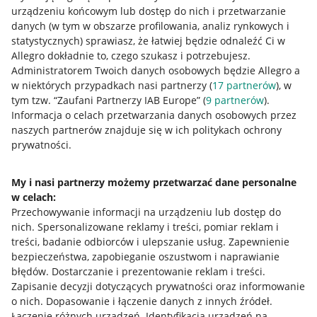
urządzeniu końcowym lub dostęp do nich i przetwarzanie
danych (w tym w obszarze profilowania, analiz rynkowych i
statystycznych) sprawiasz, że łatwiej będzie odnaleźć Ci w
Allegro dokładnie to, czego szukasz i potrzebujesz.
Przydatne informacje
Administratorem Twoich danych osobowych będzie Allegro a
w niektórych przypadkach nasi partnerzy (
17
partnerów
), w
Jak to działa
tym tzw. “Zaufani Partnerzy IAB Europe” (
9
partnerów
).
Informacja o celach przetwarzania danych osobowych przez
Napisz do nas
naszych partnerów znajduje się w ich politykach ochrony
prywatności.
Allegro Gadane dla sprzedających
Allegro Gadane dla kupujących
My i nasi partnerzy możemy przetwarzać dane personalne
w celach:
Mapa miejscowości
Przechowywanie informacji na urządzeniu lub dostęp do
nich
.
Spersonalizowane reklamy i treści, pomiar reklam i
Informacje prawne
treści, badanie odbiorców i ulepszanie usług
.
Zapewnienie
bezpieczeństwa, zapobieganie oszustwom i naprawianie
Regulamin
błędów
.
Dostarczanie i prezentowanie reklam i treści
.
Zapisanie decyzji dotyczących prywatności oraz informowanie
Polityka plików "cookies"
o nich
.
Dopasowanie i łączenie danych z innych źródeł
.
Ustawienia plików "cookies"
Łączenie różnych urządzeń
.
Identyfikacja urządzeń na