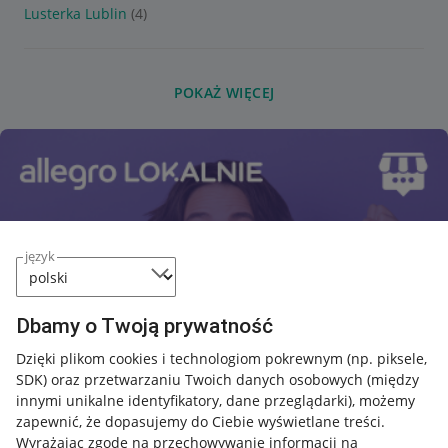
Lusterka Lublin
(4)
POKAŻ WIĘCEJ
język
Dbamy o Twoją prywatność
Dzięki plikom cookies i technologiom pokrewnym
(np. piksele,
SDK)
oraz przetwarzaniu Twoich danych osobowych
(między
innymi unikalne identyfikatory, dane przeglądarki)
, możemy
zapewnić, że dopasujemy do Ciebie wyświetlane treści.
Wyrażając zgodę na przechowywanie informacji na