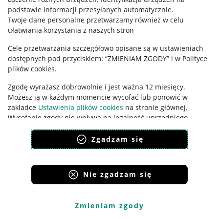
podstawie informacji przesyłanych automatycznie
.
Udostępnianie lokalizacji
Twoje dane personalne przetwarzamy również w celu
ułatwiania korzystania z naszych stron
Informacje dla Aktu o Usługach Cyfrowych
Cele przetwarzania szczegółowo opisane są w ustawieniach
Pobierz aplikację
dostępnych pod przyciskiem: “ZMIENIAM ZGODY” i w Polityce
plików cookies.
Zgodę wyrażasz dobrowolnie i jest ważna 12 miesięcy.
Możesz ją w każdym momencie wycofać lub ponowić w
zakładce
Ustawienia plików cookies
na stronie głównej.
Wycofanie zgody nie wpływa na legalność uprzedniego
przetwarzania.
Zgadzam się
polityka plików cookies
polityka ochrony prywatności
Nie zgadzam się
Korzystanie z serwisu oznacza akceptację
regulaminu
.
Zmieniam zgody