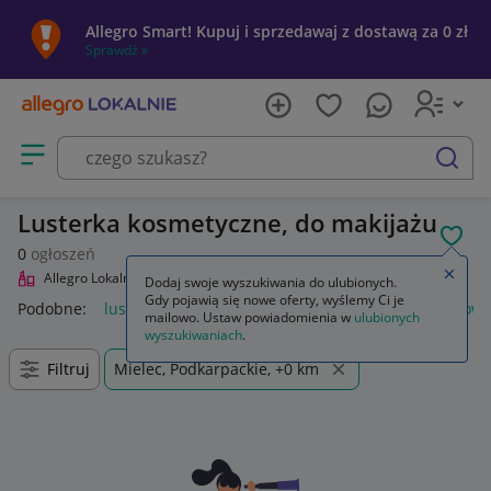
Allegro Smart! Kupuj i sprzedawaj z dostawą za 0 zł
Sprawdź »
Otwórz menu z kategoriami
szukaj
Lusterka kosmetyczne, do makijażu
POL
0
ogłoszeń
Zamkn
Allegro Lokalnie
Uroda
Makijaż
Pędzle i akcesoria
Lusterka
Dodaj swoje wyszukiwania do ulubionych.
Gdy pojawią się nowe oferty, wyślemy Ci je
Podobne:
lusterka
lusterka motocyklowe
lusterka rowerow
mailowo. Ustaw powiadomienia w
ulubionych
wyszukiwaniach
.
Filtruj
Mielec, Podkarpackie, +0 km