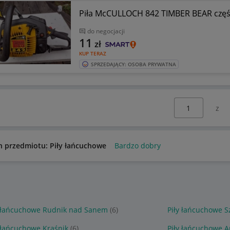
Piła McCULLOCH 842 TIMBER BEAR częś
do negocjacji
11
zł
KUP TERAZ
SPRZEDAJĄCY: OSOBA PRYWATNA
Wybierz stronę:
n przedmiotu: Piły łańcuchowe
Bardzo dobry
y łańcuchowe Rudnik nad Sanem
(6)
Piły łańcuchowe 
 łańcuchowe Kraśnik
(6)
Piły łańcuchowe 