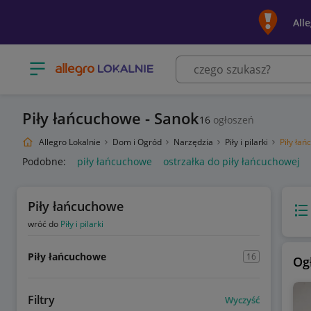
All
Otwórz menu z kategoriami
Piły łańcuchowe - Sanok
16
ogłoszeń
Allegro Lokalnie
Dom i Ogród
Narzędzia
Piły i pilarki
Piły ła
Podobne:
piły łańcuchowe
ostrzałka do piły łańcuchowej
Piły łańcuchowe
Wido
wróć do
Piły i pilarki
Piły łańcuchowe
16
Og
Filtry
Wyczyść