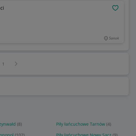
ci
OBSERWU
Sanok
Następna strona
z
1
Szynwałd
(8)
Piły łańcuchowe Tarnów
(4)
Annopol
(102)
Piły łańcuchowe Nowy Sącz
(9)