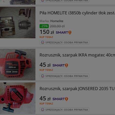
SPRZEDAJĄCY: OSOBA PRYWATNA
Piła HOMELITE i3850b cylinder tłok zes
Marka:
Homelite
200
,00 zł
-25%
150
zł
KUP TERAZ
SPRZEDAJĄCY: OSOBA PRYWATNA
Rozrusznik, szarpak IKRA mogatec 40
45
zł
KUP TERAZ
SPRZEDAJĄCY: OSOBA PRYWATNA
Rozrusznik, szarpak JONSERED 2035 T
45
zł
KUP TERAZ
SPRZEDAJĄCY: OSOBA PRYWATNA