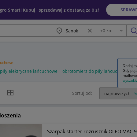
SPRAW
egro Smart! Kupuj i sprzedawaj z dostawą za 0 zł
Miasto
Wyczyść frazę
+
0
km
Odległość
szu
ńcuchowe
Dodaj sw
Gdy poja
piły elektryczne łańcuchowe
obrotomierz do piły łańcuchowej
z
mailowo
wyszuki
k listy
Widok siatki
Sortuj od:
łoszenia
Szarpak starter rozrusznik OLEO MAC 