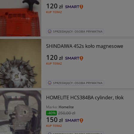
120
zł
KUP TERAZ
SPRZEDAJĄCY: OSOBA PRYWATNA
SHINDAIWA 452s koło magnesowe
120
zł
KUP TERAZ
SPRZEDAJĄCY: OSOBA PRYWATNA
HOMELITE HCS384BA cylinder, tłok
Marka:
Homelite
250
,00 zł
-40%
150
zł
KUP TERAZ