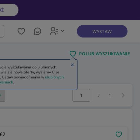
DŹ
WYSTAW
kaj
POLUB WYSZUKIWANIE
Zamknij wskazówkę
oje wyszukiwania do ulubionych.
wią się nowe oferty, wyślemy Ci je
ębatka do piły łańcuchowej
. Ustaw powiadomienia w
ulubionych
waniach
.
Wybierz stronę:
Następna 
z
1
962
OBSERWU