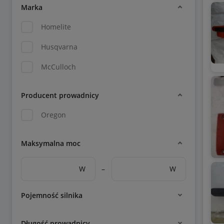
Marka
Homelite
Husqvarna
McCulloch
Producent prowadnicy
Oregon
Maksymalna moc
W
–
W
Pojemność silnika
Długość prowadnicy