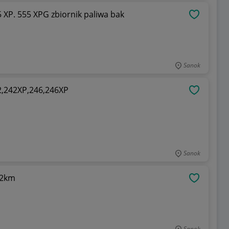
562xp. 555 XP. 555 XPG zbiornik paliwa bak
OBSERWU
Sanok
,242XP,246,246XP
OBSERWU
Sanok
,2km
OBSERWU
Sanok