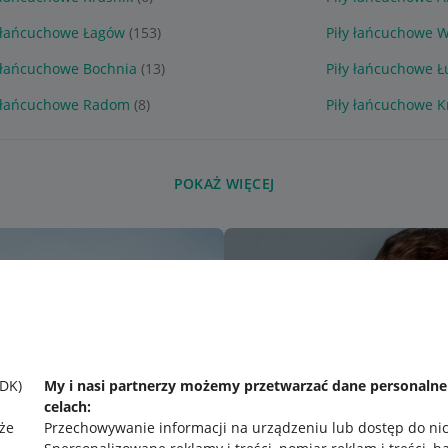
y łańcuchowe Łagów
(153)
Piły łańcuchowe 
y łańcuchowe Bochnia
(13)
Piły łańcuchowe 
y łańcuchowe Radom
(8)
Piły łańcuchowe 
POKAŻ WIĘCEJ
SDK)
My i nasi partnerzy możemy przetwarzać dane personaln
celach:
że
Przechowywanie informacji na urządzeniu lub dostęp do ni