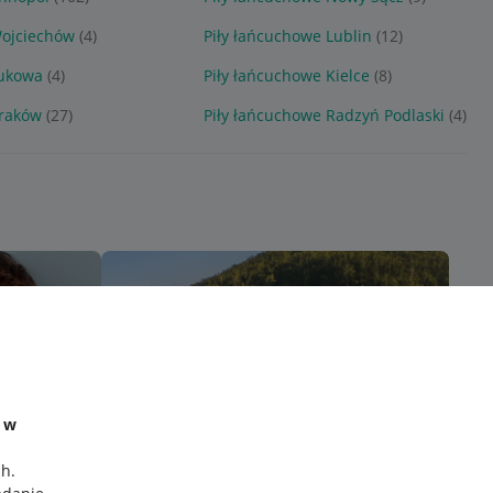
Wojciechów
(4)
Piły łańcuchowe Lublin
(12)
Łukowa
(4)
Piły łańcuchowe Kielce
(8)
Kraków
(27)
Piły łańcuchowe Radzyń Podlaski
(4)
e w
ch
.