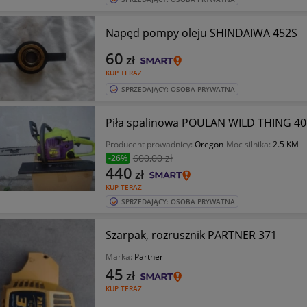
Napęd pompy oleju SHINDAIWA 452S
60
zł
KUP TERAZ
SPRZEDAJĄCY: OSOBA PRYWATNA
Piła spalinowa POULAN WILD THING 40
Producent prowadnicy:
Oregon
Moc silnika:
2.5 KM
600
,00 zł
-26%
440
zł
KUP TERAZ
SPRZEDAJĄCY: OSOBA PRYWATNA
Szarpak, rozrusznik PARTNER 371
Marka:
Partner
45
zł
KUP TERAZ