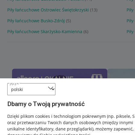
Piły łańcuchowe Ostrowiec Świętokrzyski
(13)
Pił
Piły łańcuchowe Busko-Zdrój
(5)
Pił
Piły łańcuchowe Skarżysko-Kamienna
(6)
Pił
język
Dbamy o Twoją prywatność
Dzięki plikom cookies i technologiom pokrewnym
(np. piksele, 
oraz przetwarzaniu Twoich danych osobowych
(między innymi
unikalne identyfikatory, dane przeglądarki)
, możemy zapewnić, 