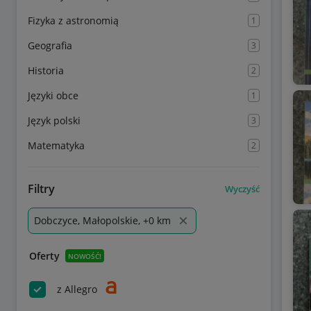
Fizyka z astronomią
1
Geografia
3
Historia
2
Języki obce
1
Język polski
3
Matematyka
2
Filtry
Wyczyść
Dobczyce, Małopolskie, +0 km
Oferty
NOWOŚĆ!
z Allegro