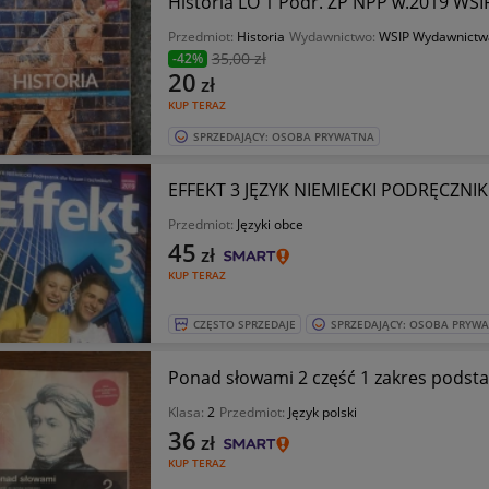
Historia LO 1 Podr. ZP NPP w.2019 WSI
Przedmiot:
Historia
Wydawnictwo:
WSIP Wydawnictwa
35
,00 zł
-42%
20
zł
KUP TERAZ
SPRZEDAJĄCY: OSOBA PRYWATNA
EFFEKT 3 JĘZYK NIEMIECKI PODRĘCZNIK
Przedmiot:
Języki obce
45
zł
KUP TERAZ
CZĘSTO SPRZEDAJE
SPRZEDAJĄCY: OSOBA PRYW
Ponad słowami 2 część 1 zakres podst
Klasa:
2
Przedmiot:
Język polski
36
zł
KUP TERAZ