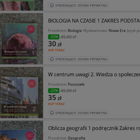
SPRZEDAJĄCY: OSOBA PRYWATNA
BIOLOGIA NA CZASIE 1 ZAKRES PODS
Przedmiot:
Biologia
Wydawnictwo:
Nowa Era
Język pu
45
,00 zł
-33%
30
zł
KUP TERAZ
SPRZEDAJĄCY: OSOBA PRYWATNA
W centrum uwagi 2. Wiedza o społeczeńs
Przedmiot:
Pozostałe
45
,00 zł
-22%
35
zł
KUP TERAZ
SPRZEDAJĄCY: OSOBA PRYWATNA
Oblicza geografii 1 podręcznik Zakres
Przedmiot:
Geografia