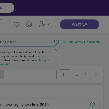
DŹ
WYSTAW
kaj
POLUB WYSZUKIWANIE
1
ogłoszeń
Zamknij wskazówkę
oje wyszukiwania do ulubionych.
wią się nowe oferty, wyślemy Ci je
. Ustaw powiadomienia w
ulubionych
waniach
.
Wybierz stronę:
Następna 
z
1
podstawowy. Nowa Era. 2019.
OBSERWU