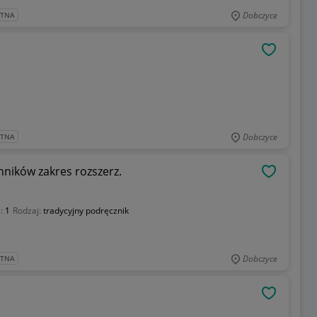
Dobczyce
ATNA
OBSERWU
Dobczyce
ATNA
hników zakres rozszerz.
OBSERWU
a:
1
Rodzaj:
tradycyjny podręcznik
Dobczyce
ATNA
OBSERWU