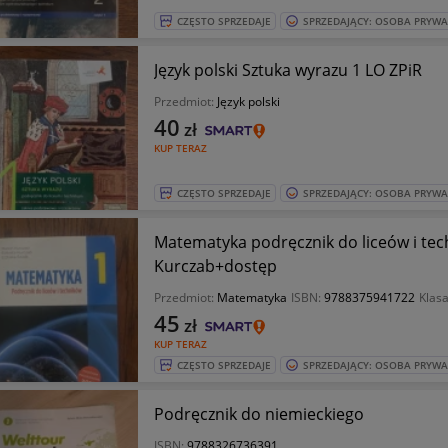
CZĘSTO SPRZEDAJE
SPRZEDAJĄCY: OSOBA PRYW
Język polski Sztuka wyrazu 1 LO ZPiR
Przedmiot:
Język polski
40
zł
KUP TERAZ
CZĘSTO SPRZEDAJE
SPRZEDAJĄCY: OSOBA PRYW
Matematyka podręcznik do liceów i tec
Kurczab+dostęp
Przedmiot:
Matematyka
ISBN:
9788375941722
Klas
45
zł
KUP TERAZ
CZĘSTO SPRZEDAJE
SPRZEDAJĄCY: OSOBA PRYW
Podręcznik do niemieckiego
ISBN:
9788326736391