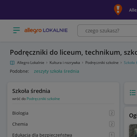
All
Otwórz menu z kategoriami
Podręczniki do liceum, technikum, szk
Allegro Lokalnie
Kultura i rozrywka
Podręczniki szkolne
Szkoła 
Podobne:
zeszyty szkoła średnia
Szkoła średnia
Wido
wróć do
Podręczniki szkolne
Biologia
2
Og
Chemia
2
Edukacja dla bezpieczeństwa
1