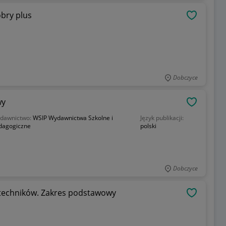
obry plus
OBSERWU
Dobczyce
wy
OBSERWU
dawnictwo:
WSIP Wydawnictwa Szkolne i
Język publikacji:
dagogiczne
polski
Dobczyce
 techników. Zakres podstawowy
OBSERWU