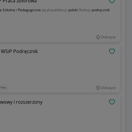
P Praca zbiorowa
OBSERWU
 Szkolne i Pedagogiczne
Język publikacji:
polski
Rodzaj:
podręcznik
Dobczyce
 WSiP Podręcznik
OBSERWU
Dobczyce
ATNA
awowy i rozszerzony
OBSERWU