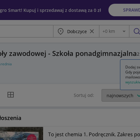
SPRAW
egro Smart! Kupuj i sprzedawaj z dostawą za 0 zł
Miasto
Wyczyść frazę
+
0
km
Odległość
szu
oły zawodowej - Szkoła ponadgimnazjalna
2
średnia
Dodaj sw
Gdy poja
mailowo
wyszuki
k listy
Widok siatki
Sortuj od:
łoszenia
To jest chemia 1. Podręcznik. Zakres 