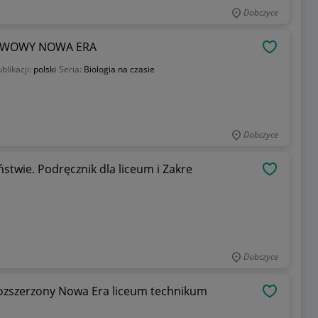
Dobczyce
TAWOWY NOWA ERA
OBSERWU
blikacji:
polski
Seria:
Biologia na czasie
Dobczyce
twie. Podręcznik dla liceum i Zakre
OBSERWU
Dobczyce
 rozszerzony Nowa Era liceum technikum
OBSERWU