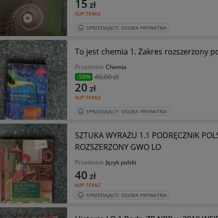
15
zł
KUP TERAZ
SPRZEDAJĄCY: OSOBA PRYWATNA
To jest chemia 1. Zakres rozszerzony
Przedmiot:
Chemia
40
,00 zł
-50%
20
zł
KUP TERAZ
SPRZEDAJĄCY: OSOBA PRYWATNA
SZTUKA WYRAZU 1.1 PODRĘCZNIK POL
ROZSZERZONY GWO LO
Przedmiot:
Język polski
40
zł
KUP TERAZ
SPRZEDAJĄCY: OSOBA PRYWATNA