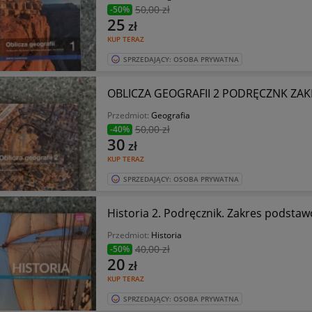
50
,00 zł
-50%
25
zł
KUP TERAZ
SPRZEDAJĄCY: OSOBA PRYWATNA
OBLICZA GEOGRAFII 2 PODRĘCZNK ZAK
Przedmiot:
Geografia
50
,00 zł
-40%
30
zł
KUP TERAZ
SPRZEDAJĄCY: OSOBA PRYWATNA
Historia 2. Podręcznik. Zakres podsta
Przedmiot:
Historia
40
,00 zł
-50%
20
zł
KUP TERAZ
SPRZEDAJĄCY: OSOBA PRYWATNA