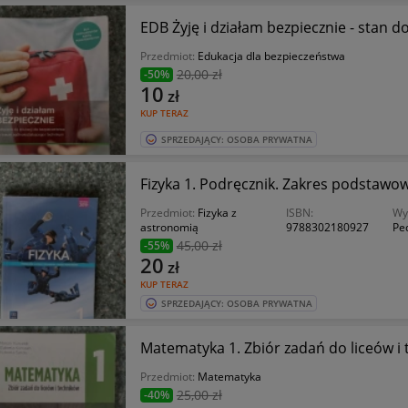
EDB Żyję i działam bezpiecznie - stan d
Przedmiot:
Edukacja dla bezpieczeństwa
20
,00 zł
-50%
10
zł
KUP TERAZ
SPRZEDAJĄCY: OSOBA PRYWATNA
Fizyka 1. Podręcznik. Zakres podstawo
Przedmiot:
Fizyka z
ISBN:
Wy
astronomią
9788302180927
Pe
45
,00 zł
-55%
20
zł
KUP TERAZ
SPRZEDAJĄCY: OSOBA PRYWATNA
Matematyka 1. Zbiór zadań do liceów i
Przedmiot:
Matematyka
25
,00 zł
-40%