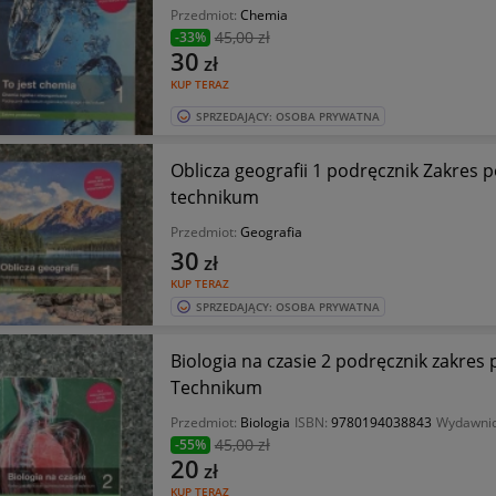
Przedmiot:
Chemia
45
,00 zł
-33%
30
zł
KUP TERAZ
SPRZEDAJĄCY: OSOBA PRYWATNA
Oblicza geografii 1 podręcznik Zakres
technikum
Przedmiot:
Geografia
30
zł
KUP TERAZ
SPRZEDAJĄCY: OSOBA PRYWATNA
Biologia na czasie 2 podręcznik zakre
Technikum
Przedmiot:
Biologia
ISBN:
9780194038843
Wydawni
45
,00 zł
-55%
20
zł
KUP TERAZ