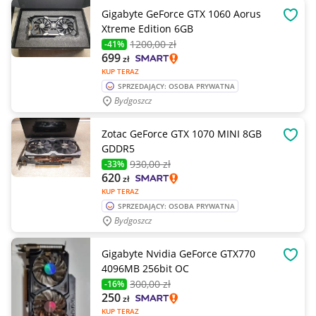
Gigabyte GeForce GTX 1060 Aorus
OBSE
Xtreme Edition 6GB
1200
,00 zł
-41%
699
zł
KUP TERAZ
SPRZEDAJĄCY: OSOBA PRYWATNA
Bydgoszcz
Zotac GeForce GTX 1070 MINI 8GB
OBSE
GDDR5
930
,00 zł
-33%
620
zł
KUP TERAZ
SPRZEDAJĄCY: OSOBA PRYWATNA
Bydgoszcz
Gigabyte Nvidia GeForce GTX770
OBSE
4096MB 256bit OC
300
,00 zł
-16%
250
zł
KUP TERAZ