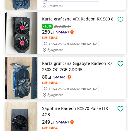
Bydgoszcz
Karta graficzna XFX Radeon RX 580 8
OBSE
300
,00 zł
-16%
250
zł
KUP TERAZ
SPRZEDAJĄCY: OSOBA PRYWATNA
Bydgoszcz
Karta graficzna Gigabyte Radeon R7
OBSE
250X OC 2GB GDDR5
80
zł
KUP TERAZ
SPRZEDAJĄCY: OSOBA PRYWATNA
Bydgoszcz
Sapphire Radeon RX570 Pulse ITX
OBSE
4GB
249
zł
KUP TERAZ