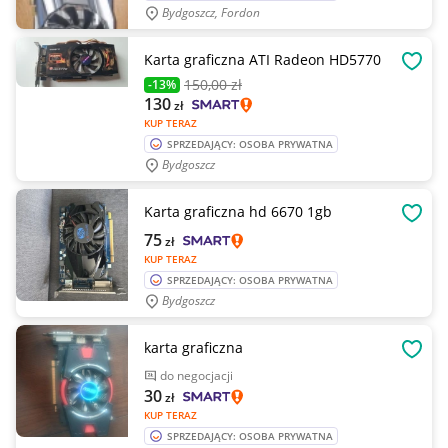
Bydgoszcz, Fordon
Karta graficzna ATI Radeon HD5770
OBSE
150
,00 zł
-13%
130
zł
KUP TERAZ
SPRZEDAJĄCY: OSOBA PRYWATNA
Bydgoszcz
Karta graficzna hd 6670 1gb
OBSE
75
zł
KUP TERAZ
SPRZEDAJĄCY: OSOBA PRYWATNA
Bydgoszcz
karta graficzna
OBSE
do negocjacji
30
zł
KUP TERAZ
SPRZEDAJĄCY: OSOBA PRYWATNA