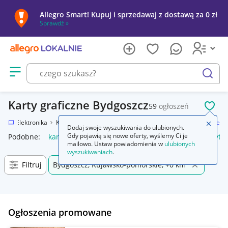
Allegro Smart! Kupuj i sprzedawaj z dostawą za 0 zł
Sprawdź »
Otwórz menu z kategoriami
szukaj
Karty graficzne Bydgoszcz
59
ogłoszeń
POL
nie
Elektronika
Komputery
Podzespoły komputerowe
Karty graficzne
Zamkn
Dodaj swoje wyszukiwania do ulubionych.
Gdy pojawią się nowe oferty, wyślemy Ci je
Podobne:
karty graficzne
używane karty graficzne
uchwyt do
mailowo. Ustaw powiadomienia w
ulubionych
wyszukiwaniach
.
Filtruj
Bydgoszcz, Kujawsko-pomorskie, +0 km
Ogłoszenia promowane