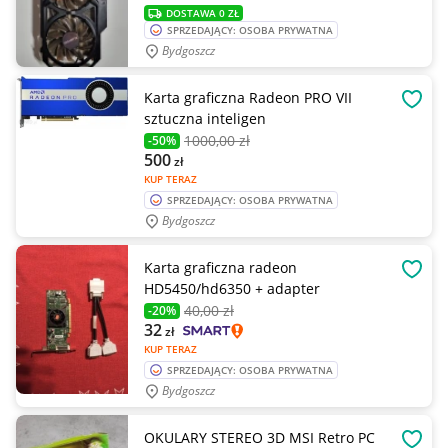
DOSTAWA 0 ZŁ
SPRZEDAJĄCY: OSOBA PRYWATNA
Bydgoszcz
Karta graficzna Radeon PRO VII
OBSE
sztuczna inteligen
1000
,00 zł
-50%
500
zł
KUP TERAZ
SPRZEDAJĄCY: OSOBA PRYWATNA
Bydgoszcz
Karta graficzna radeon
OBSE
HD5450/hd6350 + adapter
40
,00 zł
-20%
32
zł
KUP TERAZ
SPRZEDAJĄCY: OSOBA PRYWATNA
Bydgoszcz
OKULARY STEREO 3D MSI Retro PC