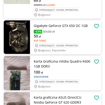
69
zł
OFERTA Z
ALLEGRO
SPRZEDAJĄCY: OSOBA PRYWATNA
Bydgoszcz
Gigabyte GeForce GTX 650 OC 1GB
OBSE
89
,00 zł
-43%
50
zł
KUP TERAZ
SPRZEDAJĄCY: OSOBA PRYWATNA
Bydgoszcz, Kapuściska
Karta Graficzna nVidia Quadro K600
OBSE
1GB DDR3
100
zł
OGŁOSZENIE
SPRZEDAJĄCY: OSOBA PRYWATNA
Bydgoszcz
Karta graficzna ASUS DirectCU
OBSE
Nvidia GeForce GT 620 GDDR3