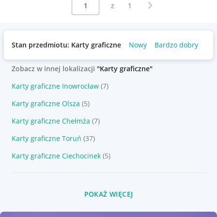
Wybierz stronę:
Następna strona
z
1
Stan przedmiotu: Karty graficzne
Nowy
Bardzo dobry
Uż
Zobacz w innej lokalizacji
"Karty graficzne"
Karty graficzne Inowrocław
(7)
Karty graficzne Olsza
(5)
Karty graficzne Chełmża
(7)
Karty graficzne Toruń
(37)
Karty graficzne Ciechocinek
(5)
POKAŻ WIĘCEJ