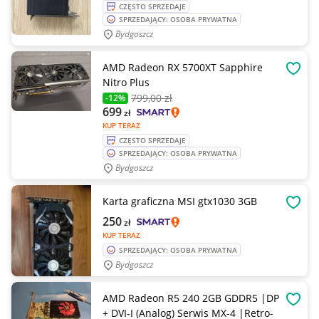
CZĘSTO SPRZEDAJE
SPRZEDAJĄCY: OSOBA PRYWATNA
Bydgoszcz
AMD Radeon RX 5700XT Sapphire
OBSE
Nitro Plus
799
,00 zł
-12%
699
zł
KUP TERAZ
CZĘSTO SPRZEDAJE
SPRZEDAJĄCY: OSOBA PRYWATNA
Bydgoszcz
Karta graficzna MSI gtx1030 3GB
OBSE
250
zł
KUP TERAZ
SPRZEDAJĄCY: OSOBA PRYWATNA
Bydgoszcz
AMD Radeon R5 240 2GB GDDR5 |DP
OBSE
+ DVI-I (Analog) Serwis MX-4 |Retro-