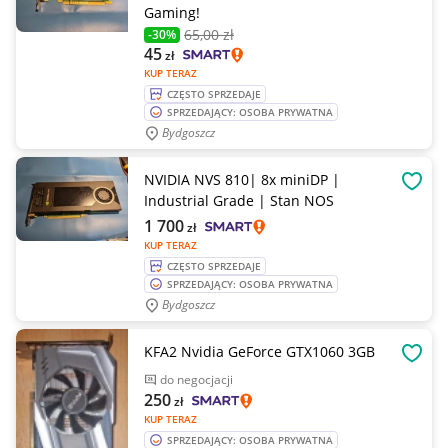
Gaming!
65
,00 zł
-30%
45
zł
KUP TERAZ
CZĘSTO SPRZEDAJE
SPRZEDAJĄCY: OSOBA PRYWATNA
Bydgoszcz
NVIDIA NVS 810| 8x miniDP |
OBSE
Industrial Grade | Stan NOS
1 700
zł
KUP TERAZ
CZĘSTO SPRZEDAJE
SPRZEDAJĄCY: OSOBA PRYWATNA
Bydgoszcz
KFA2 Nvidia GeForce GTX1060 3GB
OBSE
do negocjacji
250
zł
KUP TERAZ
SPRZEDAJĄCY: OSOBA PRYWATNA