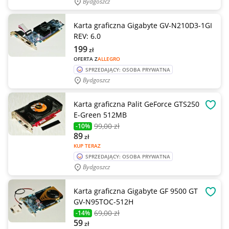
Bydgoszcz
Karta graficzna Gigabyte GV-N210D3-1GI
REV: 6.0
199
zł
OFERTA Z
ALLEGRO
SPRZEDAJĄCY: OSOBA PRYWATNA
Bydgoszcz
Karta graficzna Palit GeForce GTS250
OBSE
E-Green 512MB
99
,00 zł
-10%
89
zł
KUP TERAZ
SPRZEDAJĄCY: OSOBA PRYWATNA
Bydgoszcz
Karta graficzna Gigabyte GF 9500 GT
OBSE
GV-N95TOC-512H
69
,00 zł
-14%
59
zł