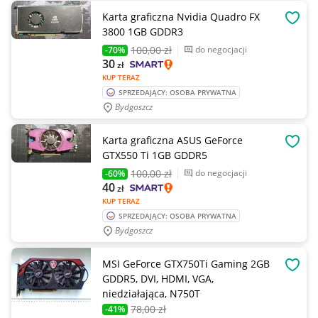
Karta graficzna Nvidia Quadro FX
OBSE
3800 1GB GDDR3
100
,00 zł
do negocjacji
-70%
30
zł
KUP TERAZ
SPRZEDAJĄCY: OSOBA PRYWATNA
Bydgoszcz
Karta graficzna ASUS GeForce
OBSE
GTX550 Ti 1GB GDDR5
100
,00 zł
do negocjacji
-60%
40
zł
KUP TERAZ
SPRZEDAJĄCY: OSOBA PRYWATNA
Bydgoszcz
MSI GeForce GTX750Ti Gaming 2GB
OBSE
GDDR5, DVI, HDMI, VGA,
niedziałająca, N750T
78
,00 zł
-41%