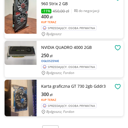
OBSE
960 Strix 2 GB
450
,00 zł
do negocjacji
-11%
400
zł
KUP TERAZ
SPRZEDAJĄCY: OSOBA PRYWATNA
Bydgoszcz
NVIDIA QUADRO 4000 2GB
OBSE
250
zł
OGŁOSZENIE
SPRZEDAJĄCY: OSOBA PRYWATNA
Bydgoszcz, Fordon
Karta graficzna GT 730 2gb Gddr3
OBSE
300
zł
KUP TERAZ
SPRZEDAJĄCY: OSOBA PRYWATNA
Bydgoszcz, Fordon