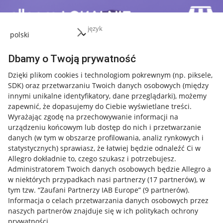
język
Dbamy o Twoją prywatność
Dzięki plikom cookies i technologiom pokrewnym
(np. piksele,
SDK)
oraz przetwarzaniu Twoich danych osobowych
(między
innymi unikalne identyfikatory, dane przeglądarki)
, możemy
zapewnić, że dopasujemy do Ciebie wyświetlane treści.
Wyrażając zgodę na przechowywanie informacji na
urządzeniu końcowym lub dostęp do nich i przetwarzanie
danych (w tym w obszarze profilowania, analiz rynkowych i
statystycznych) sprawiasz, że łatwiej będzie odnaleźć Ci w
Allegro dokładnie to, czego szukasz i potrzebujesz.
Administratorem Twoich danych osobowych będzie Allegro a
w niektórych przypadkach nasi partnerzy (
17
partnerów
), w
Nawigacja
tym tzw. “Zaufani Partnerzy IAB Europe” (
9
partnerów
).
Przydatne informacje
Informacja o celach przetwarzania danych osobowych przez
naszych partnerów znajduje się w ich politykach ochrony
prywatności.
Jak to działa