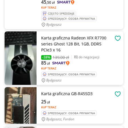
45
,50
zł
KUP TERAZ
CZĘSTO SPRZEDAJE
SPRZEDAJĄCY: OSOBA PRYWATNA
Bydgoszcz
Karta graficzna Radeon XFX R7700
OBSE
series Ghost 128 Bit, 1GB, DDR5
PCIe3 x 16
139
,00 zł
do negocjacji
-38%
85
zł
KUP TERAZ
SPRZEDAJĄCY: OSOBA PRYWATNA
Bydgoszcz
Karta graficzna GB-R455D3
OBSE
25
zł
KUP TERAZ
SPRZEDAJĄCY: OSOBA PRYWATNA
Bydgoszcz, Fordon