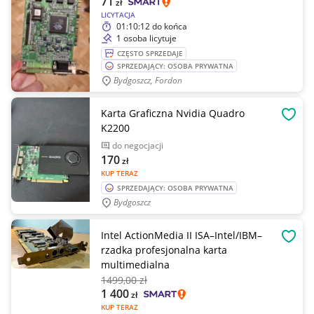
71
zł
LICYTACJA
01:10:12
do końca
1 osoba licytuje
CZĘSTO SPRZEDAJE
SPRZEDAJĄCY: OSOBA PRYWATNA
Bydgoszcz, Fordon
Karta Graficzna Nvidia Quadro
OBSE
K2200
do negocjacji
170
zł
KUP TERAZ
SPRZEDAJĄCY: OSOBA PRYWATNA
Bydgoszcz
Intel ActionMedia II ISA–Intel/IBM–
OBSE
rzadka profesjonalna karta
multimedialna
1499
,00 zł
1 400
zł
KUP TERAZ