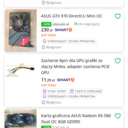
Bydgoszcz
ASUS GTX 970 DirectCU Mini OC
OBSE
350
,00 zł
do negocjacji
-34%
230
zł
KUP TERAZ
SPRZEDAJĄCY: OSOBA PRYWATNA
Bydgoszcz
Zasilanie 8pin dla GPU grafiki ze
OBSE
złączy Molex, adapter zasilania PCIE
GPU
11
,29
zł
KUP TERAZ
STAN: NOWY
CZĘSTO SPRZEDAJE
SPRZEDAJĄCY: OSOBA PRYWATNA
Bydgoszcz
Karta graficzna ASUS Radeon RX 580
OBSE
Dual OC 8GB GDDR5
379
,00 zł
-10%