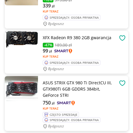
339
zł
KUP TERAZ
SPRZEDAJĄCY: OSOBA PRYWATNA
Bydgoszcz
XFX Radeon R9 380 2GB gwarancja
OBSE
189
,00 zł
-47%
99
zł
KUP TERAZ
SPRZEDAJĄCY: OSOBA PRYWATNA
Bydgoszcz
ASUS STRIX GTX 980 Ti DirectCU III,
OBSE
GTX980Ti 6GB GDDR5 384bit,
GeForce STRI
750
zł
KUP TERAZ
CZĘSTO SPRZEDAJE
SPRZEDAJĄCY: OSOBA PRYWATNA
Bydgoszcz