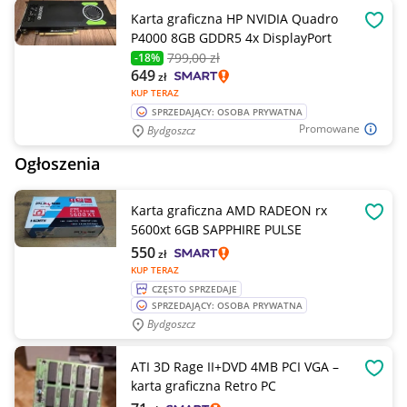
Karta graficzna HP NVIDIA Quadro
OBSE
P4000 8GB GDDR5 4x DisplayPort
799
,00 zł
-18%
649
zł
KUP TERAZ
SPRZEDAJĄCY: OSOBA PRYWATNA
Promowane
Bydgoszcz
Ogłoszenia
Karta graficzna AMD RADEON rx
OBSE
5600xt 6GB SAPPHIRE PULSE
550
zł
KUP TERAZ
CZĘSTO SPRZEDAJE
SPRZEDAJĄCY: OSOBA PRYWATNA
Bydgoszcz
ATI 3D Rage II+DVD 4MB PCI VGA –
OBSE
karta graficzna Retro PC