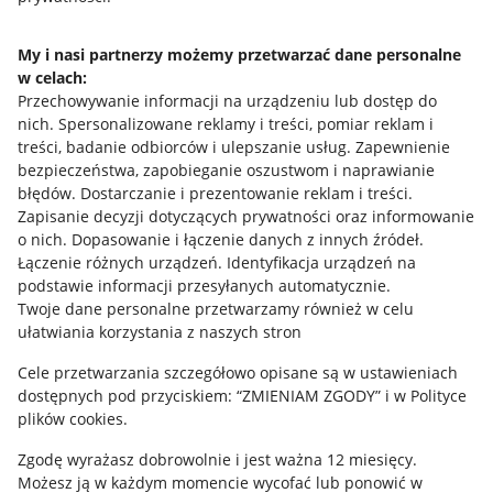
Napisz do nas
My i nasi partnerzy możemy przetwarzać dane personalne
w celach:
Allegro Gadane dla sprzedających
Przechowywanie informacji na urządzeniu lub dostęp do
Allegro Gadane dla kupujących
nich
.
Spersonalizowane reklamy i treści, pomiar reklam i
treści, badanie odbiorców i ulepszanie usług
.
Zapewnienie
Mapa miejscowości
bezpieczeństwa, zapobieganie oszustwom i naprawianie
błędów
.
Dostarczanie i prezentowanie reklam i treści
.
Informacje prawne
Zapisanie decyzji dotyczących prywatności oraz informowanie
o nich
.
Dopasowanie i łączenie danych z innych źródeł
.
Regulamin
Łączenie różnych urządzeń
.
Identyfikacja urządzeń na
podstawie informacji przesyłanych automatycznie
.
Polityka plików "cookies"
Twoje dane personalne przetwarzamy również w celu
ułatwiania korzystania z naszych stron
Ustawienia plików "cookies"
Cele przetwarzania szczegółowo opisane są w ustawieniach
Udostępnianie lokalizacji
dostępnych pod przyciskiem: “ZMIENIAM ZGODY” i w Polityce
Informacje dla Aktu o Usługach Cyfrowych
plików cookies.
Zgodę wyrażasz dobrowolnie i jest ważna 12 miesięcy.
Pobierz aplikację
Możesz ją w każdym momencie wycofać lub ponowić w