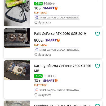
OBSE
39
,00 zł
-58%
16
zł
KUP TERAZ
SPRZEDAJĄCY: OSOBA PRYWATNA
Bydgoszcz
Palit GeForce RTX 2060 6GB 2019
OBSE
800
zł
KUP TERAZ
SPRZEDAJĄCY: OSOBA PRYWATNA
Bydgoszcz
Karta graficzna GeForce 7600 GT256
OBSE
MB
30
,00 zł
-50%
15
zł
KUP TERAZ
SPRZEDAJĄCY: OSOBA PRYWATNA
Bydgoszcz
Sapphire ATI RADEON HD4870 1GB