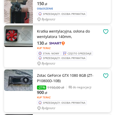
150
zł
OGŁOSZENIE
SPRZEDAJĄCY: OSOBA PRYWATNA
Bydgoszcz
Kratka wentylacyjna, osłona do
OBSE
wentylatora 140mm,
130
zł
KUP TERAZ
STAN: NOWY
CZĘSTO SPRZEDAJE
SPRZEDAJĄCY: OSOBA PRYWATNA
Bydgoszcz
Zotac GeForce GTX 1080 8GB (ZT-
OBSE
P10800D-10B)
1150
,00 zł
do negocjacji
-21%
900
zł
KUP TERAZ
SPRZEDAJĄCY: OSOBA PRYWATNA
Bydgoszcz