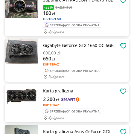
OBSE
150
,00 zł
-33%
100
zł
OGŁOSZENIE
SPRZEDAJĄCY: OSOBA PRYWATNA
Bydgoszcz
Gigabyte Geforce GTX 1660 OC 6GB
OBSE
690
,00 zł
650
zł
KUP TERAZ
SPRZEDAJĄCY: OSOBA PRYWATNA
Bydgoszcz
Karta graficzna
OBSE
2 200
zł
KUP TERAZ
SPRZEDAJĄCY: OSOBA PRYWATNA
Bydgoszcz
Karta graficzna Asus GeForce GTX