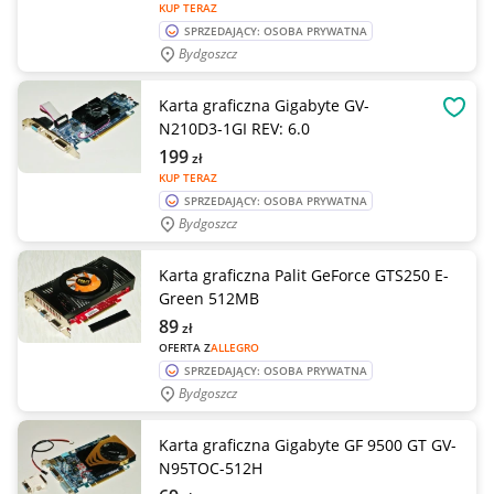
KUP TERAZ
SPRZEDAJĄCY: OSOBA PRYWATNA
Bydgoszcz
Karta graficzna Gigabyte GV-
OBSE
N210D3-1GI REV: 6.0
199
zł
KUP TERAZ
SPRZEDAJĄCY: OSOBA PRYWATNA
Bydgoszcz
Karta graficzna Palit GeForce GTS250 E-
Green 512MB
89
zł
OFERTA Z
ALLEGRO
SPRZEDAJĄCY: OSOBA PRYWATNA
Bydgoszcz
Karta graficzna Gigabyte GF 9500 GT GV-
N95TOC-512H