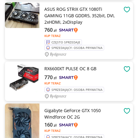
ASUS ROG STRIX GTX 1080Ti
OBSE
GAMING 11GB GDDR5, 352bit, DVI,
2xHDMI, 2xDisplay
760
zł
KUP TERAZ
CZĘSTO SPRZEDAJE
SPRZEDAJĄCY: OSOBA PRYWATNA
Bydgoszcz
RX6600XT PULSE OC 8 GB
OBSE
770
zł
KUP TERAZ
SPRZEDAJĄCY: OSOBA PRYWATNA
Bydgoszcz
Gigabyte GeForce GTX 1050
OBSE
Windforce OC 2G
160
zł
KUP TERAZ
SPRZEDAJĄCY: OSOBA PRYWATNA