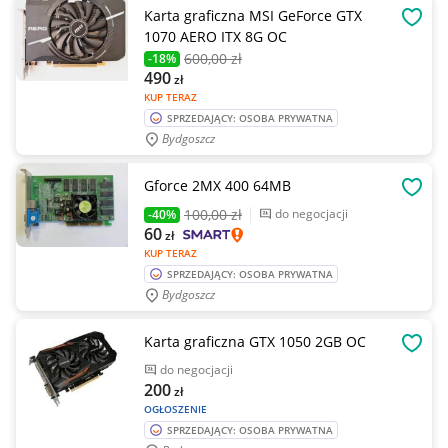
Karta graficzna MSI GeForce GTX
OBSE
1070 AERO ITX 8G OC
600
,00 zł
-18%
490
zł
KUP TERAZ
SPRZEDAJĄCY: OSOBA PRYWATNA
Bydgoszcz
Gforce 2MX 400 64MB
OBSE
100
,00 zł
do negocjacji
-40%
60
zł
KUP TERAZ
SPRZEDAJĄCY: OSOBA PRYWATNA
Bydgoszcz
Karta graficzna GTX 1050 2GB OC
OBSE
do negocjacji
200
zł
OGŁOSZENIE
SPRZEDAJĄCY: OSOBA PRYWATNA