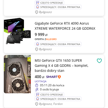
CZĘSTO SPRZEDAJE
SPRZEDAJĄCY: OSOBA PRYWATNA
Bydgoszcz
Gigabyte GeForce RTX 4090 Aorus
XTREME WATERFORCE 24 GB GDDR6X
9 999
zł
OFERTA Z
ALLEGRO
SPRZEDAJĄCY: OSOBA PRYWATNA
Bydgoszcz
MSI GeForce GTX 1650 SUPER
OBSE
Gaming X 4 GB GDDR6 – komplet,
bardzo dobry stan
400
zł
LICYTACJA
05:11:20
do końca
0 osób licytuje
CZĘSTO SPRZEDAJE
SPRZEDAJĄCY: OSOBA PRYWATNA
Bydgoszcz, Fordon