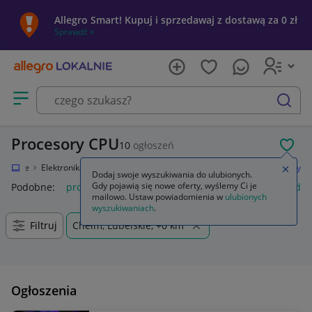
Allegro Smart! Kupuj i sprzedawaj z dostawą za 0 zł
Sprawdź »
Otwórz menu z kategoriami
szukaj
Procesory CPU
10
ogłoszeń
POL
Lokalnie
Elektronika
Komputery
Podzespoły komputerowe
Procesory
Zamkn
Dodaj swoje wyszukiwania do ulubionych.
Gdy pojawią się nowe oferty, wyślemy Ci je
Podobne:
procesor
procesory efekty preampy
procesor dź
mailowo. Ustaw powiadomienia w
ulubionych
wyszukiwaniach
.
Filtruj
Chełm, Lubelskie, +0 km
Ogłoszenia