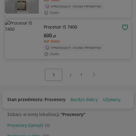
KUP TERAZ
SPRZEDAJĄCY: OSOBA PRYWATNA
Chełm
Procesor I5 7400
OBSE
600
zł
KUP TERAZ
SPRZEDAJĄCY: OSOBA PRYWATNA
Chełm
Wybierz stronę:
Następna strona
z
1
Stan przedmiotu: Procesory
Bardzo dobry
Używany
Zobacz w innej lokalizacji
"Procesory"
Procesory Zamość
(9)