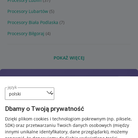
Procesory Lublin
(37)
Procesory Lubartów
(5)
Procesory Biała Podlaska
(7)
Procesory Biłgoraj
(4)
POKAŻ WIĘCEJ
język
Dbamy o Twoją prywatność
Dzięki plikom cookies i technologiom pokrewnym
(np. piksele,
SDK)
oraz przetwarzaniu Twoich danych osobowych
(między
innymi unikalne identyfikatory, dane przeglądarki)
, możemy