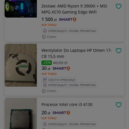
Zestaw: AMD Ryzen 9 3900X + MSI
OBSE
MPG X570 Gaming Edge WiFi
1 500
zł
KUP TERAZ
SPRZEDAJĄCY: OSOBA PRYWATNA
Chełm
Wentylator Do Laptopa HP Omen 17-
OBSE
CB 15,5 mm
40
,00 zł
-25%
30
zł
KUP TERAZ
CZĘSTO SPRZEDAJE
SPRZEDAJĄCY: OSOBA PRYWATNA
Chełm
Procesor Intel core i3 4130
OBSE
20
zł
KUP TERAZ
SPRZEDAJĄCY: OSOBA PRYWATNA