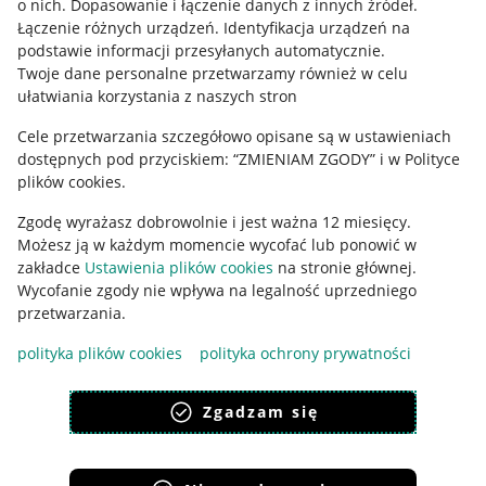
o nich
.
Dopasowanie i łączenie danych z innych źródeł
.
Regulamin
Łączenie różnych urządzeń
.
Identyfikacja urządzeń na
podstawie informacji przesyłanych automatycznie
.
Polityka plików "cookies"
Twoje dane personalne przetwarzamy również w celu
ułatwiania korzystania z naszych stron
Ustawienia plików "cookies"
Cele przetwarzania szczegółowo opisane są w ustawieniach
Udostępnianie lokalizacji
dostępnych pod przyciskiem: “ZMIENIAM ZGODY” i w Polityce
Informacje dla Aktu o Usługach Cyfrowych
plików cookies.
Zgodę wyrażasz dobrowolnie i jest ważna 12 miesięcy.
Pobierz aplikację
Możesz ją w każdym momencie wycofać lub ponowić w
zakładce
Ustawienia plików cookies
na stronie głównej.
Wycofanie zgody nie wpływa na legalność uprzedniego
przetwarzania.
polityka plików cookies
polityka ochrony prywatności
Zgadzam się