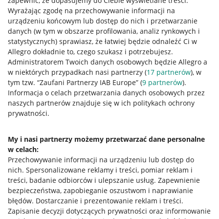
zapewnić, że dopasujemy do Ciebie wyświetlane treści.
Wyrażając zgodę na przechowywanie informacji na
urządzeniu końcowym lub dostęp do nich i przetwarzanie
danych (w tym w obszarze profilowania, analiz rynkowych i
statystycznych) sprawiasz, że łatwiej będzie odnaleźć Ci w
Allegro dokładnie to, czego szukasz i potrzebujesz.
Administratorem Twoich danych osobowych będzie Allegro a
w niektórych przypadkach nasi partnerzy (
17
partnerów
), w
tym tzw. “Zaufani Partnerzy IAB Europe” (
9
partnerów
).
Przydatne informacje
Informacja o celach przetwarzania danych osobowych przez
naszych partnerów znajduje się w ich politykach ochrony
prywatności.
Jak to działa
Napisz do nas
My i nasi partnerzy możemy przetwarzać dane personalne
w celach:
Allegro Gadane dla sprzedających
Przechowywanie informacji na urządzeniu lub dostęp do
Allegro Gadane dla kupujących
nich
.
Spersonalizowane reklamy i treści, pomiar reklam i
treści, badanie odbiorców i ulepszanie usług
.
Zapewnienie
Mapa miejscowości
bezpieczeństwa, zapobieganie oszustwom i naprawianie
błędów
.
Dostarczanie i prezentowanie reklam i treści
.
Informacje prawne
Zapisanie decyzji dotyczących prywatności oraz informowanie