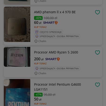
Chełm
AMD phenom ll x 4 970 BE
OBSE
100
,00 zł
-40%
60
zł
KUP TERAZ
CZĘSTO SPRZEDAJE
SPRZEDAJĄCY: OSOBA PRYWATNA
Chełm
Procesor AMD Ryzen 5 2600
OBSE
200
zł
KUP TERAZ
SPRZEDAJĄCY: OSOBA PRYWATNA
Chełm
Procesor Intel Pentium G4600
OBSE
LGA1151
95
,00 zł
-47%
50
zł
KUP TERAZ