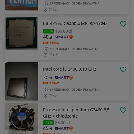
SPRZEDAJĄCY: OSOBA PRYWATNA
Chełm
Intel Gold G5400 4 MB, 3,70 GHz
OBSE
130
,00 zł
-69%
40
zł
KUP TERAZ
SPRZEDAJĄCY: OSOBA PRYWATNA
Chełm
Intel core i5 2400 3.10 GHz
OBSE
30
zł
KUP TERAZ
SPRZEDAJĄCY: OSOBA PRYWATNA
Chełm
Procesor intel pentium G3460 3,5
OBSE
GHz + chłodzenie
85
,00 zł
-47%
45
zł