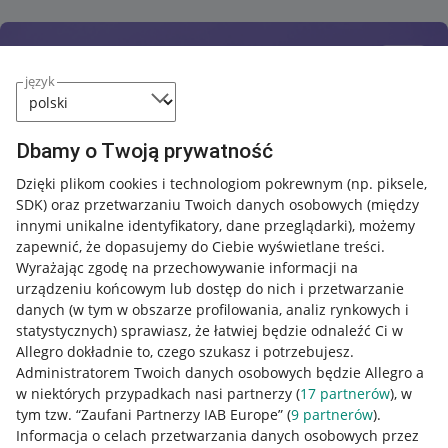
język
Dbamy o Twoją prywatność
Dzięki plikom cookies i technologiom pokrewnym
(np. piksele,
SDK)
oraz przetwarzaniu Twoich danych osobowych
(między
innymi unikalne identyfikatory, dane przeglądarki)
, możemy
zapewnić, że dopasujemy do Ciebie wyświetlane treści.
Wyrażając zgodę na przechowywanie informacji na
urządzeniu końcowym lub dostęp do nich i przetwarzanie
danych (w tym w obszarze profilowania, analiz rynkowych i
statystycznych) sprawiasz, że łatwiej będzie odnaleźć Ci w
Allegro dokładnie to, czego szukasz i potrzebujesz.
Administratorem Twoich danych osobowych będzie Allegro a
w niektórych przypadkach nasi partnerzy (
17
partnerów
), w
tym tzw. “Zaufani Partnerzy IAB Europe” (
9
partnerów
).
Przydatne informacje
Informacja o celach przetwarzania danych osobowych przez