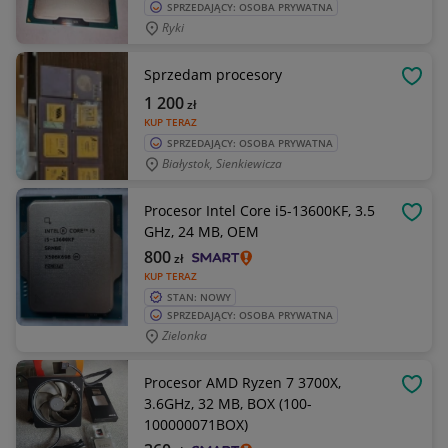
SPRZEDAJĄCY: OSOBA PRYWATNA
Ryki
Sprzedam procesory
OBSE
1 200
zł
KUP TERAZ
SPRZEDAJĄCY: OSOBA PRYWATNA
Białystok, Sienkiewicza
Procesor Intel Core i5-13600KF, 3.5
OBSE
GHz, 24 MB, OEM
800
zł
KUP TERAZ
STAN: NOWY
SPRZEDAJĄCY: OSOBA PRYWATNA
Zielonka
Procesor AMD Ryzen 7 3700X,
OBSE
3.6GHz, 32 MB, BOX (100-
100000071BOX)