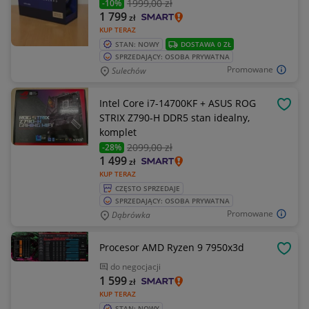
1999
,00 zł
-10%
1 799
zł
KUP TERAZ
STAN: NOWY
DOSTAWA 0 ZŁ
SPRZEDAJĄCY: OSOBA PRYWATNA
Promowane
Sulechów
Intel Core i7-14700KF + ASUS ROG
OBSE
STRIX Z790-H DDR5 stan idealny,
komplet
2099
,00 zł
-28%
1 499
zł
KUP TERAZ
CZĘSTO SPRZEDAJE
SPRZEDAJĄCY: OSOBA PRYWATNA
Promowane
Dąbrówka
Procesor AMD Ryzen 9 7950x3d
OBSE
do negocjacji
1 599
zł
KUP TERAZ
STAN: NOWY