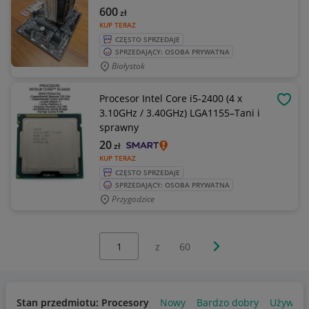
600
zł
KUP TERAZ
CZĘSTO SPRZEDAJE
SPRZEDAJĄCY: OSOBA PRYWATNA
Białystok
Procesor Intel Core i5-2400 (4 x
OBSE
3.10GHz / 3.40GHz) LGA1155–Tani i
sprawny
20
zł
KUP TERAZ
CZĘSTO SPRZEDAJE
SPRZEDAJĄCY: OSOBA PRYWATNA
Przygodzice
Wybierz stronę:
Następna strona
z
60
Stan przedmiotu: Procesory
Nowy
Bardzo dobry
Używan