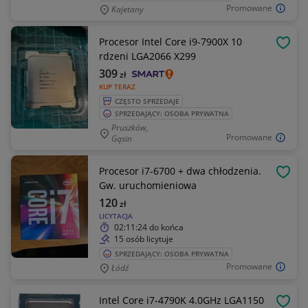
Promowane
Kajetany
Procesor Intel Core i9-7900X 10
OBSE
rdzeni LGA2066 X299
309
zł
KUP TERAZ
CZĘSTO SPRZEDAJE
SPRZEDAJĄCY: OSOBA PRYWATNA
Pruszków,
Promowane
Gąsin
Procesor i7-6700 + dwa chłodzenia.
OBSE
Gw. uruchomieniowa
120
zł
LICYTACJA
02:11:24
do końca
15 osób licytuje
SPRZEDAJĄCY: OSOBA PRYWATNA
Promowane
Łódź
Intel Core i7-4790K 4.0GHz LGA1150
OBSE