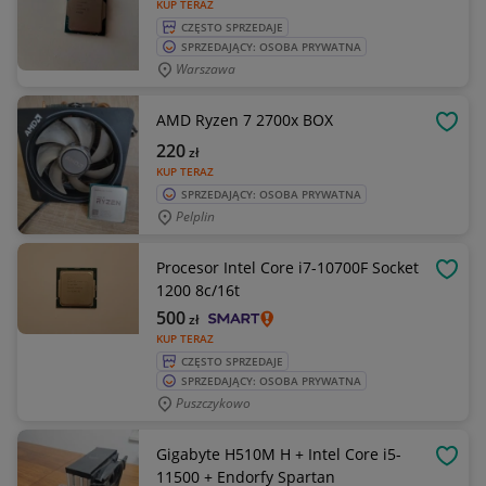
KUP TERAZ
CZĘSTO SPRZEDAJE
SPRZEDAJĄCY: OSOBA PRYWATNA
Warszawa
AMD Ryzen 7 2700x BOX
OBSE
220
zł
KUP TERAZ
SPRZEDAJĄCY: OSOBA PRYWATNA
Pelplin
Procesor Intel Core i7-10700F Socket
OBSE
1200 8c/16t
500
zł
KUP TERAZ
CZĘSTO SPRZEDAJE
SPRZEDAJĄCY: OSOBA PRYWATNA
Puszczykowo
Gigabyte H510M H + Intel Core i5-
OBSE
11500 + Endorfy Spartan