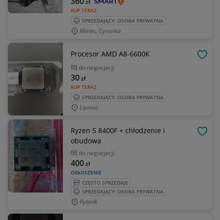
360
zł
KUP TERAZ
SPRZEDAJĄCY: OSOBA PRYWATNA
Mielec, Cyranka
Procesor AMD A8-6600K
OBSE
do negocjacji
30
zł
KUP TERAZ
SPRZEDAJĄCY: OSOBA PRYWATNA
Lipnica
Ryzen 5 8400F + chłodzenie i
OBSE
obudowa
do negocjacji
400
zł
OGŁOSZENIE
CZĘSTO SPRZEDAJE
SPRZEDAJĄCY: OSOBA PRYWATNA
Rybnik