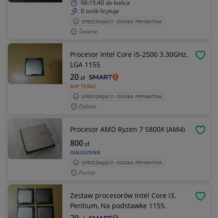
06:15:40
do końca
0 osób licytuje
SPRZEDAJĄCY: OSOBA PRYWATNA
Świecie
Procesor Intel Core i5-2500 3.30GHz.
OBSE
LGA 1155
20
zł
KUP TERAZ
SPRZEDAJĄCY: OSOBA PRYWATNA
Dębica
Procesor AMD Ryzen 7 5800X (AM4)
OBSE
800
zł
OGŁOSZENIE
SPRZEDAJĄCY: OSOBA PRYWATNA
Pucice
Zestaw procesorów Intel Core i3,
OBSE
Pentium, Na podstawke 1155.