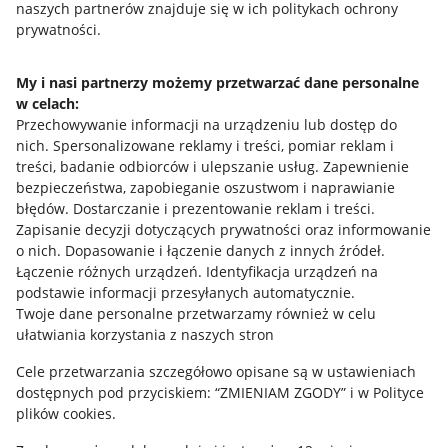
naszych partnerów znajduje się w ich politykach ochrony
prywatności.
Jak to działa
Napisz do nas
My i nasi partnerzy możemy przetwarzać dane personalne
w celach:
Allegro Gadane dla sprzedających
Przechowywanie informacji na urządzeniu lub dostęp do
Allegro Gadane dla kupujących
nich
.
Spersonalizowane reklamy i treści, pomiar reklam i
treści, badanie odbiorców i ulepszanie usług
.
Zapewnienie
Mapa miejscowości
bezpieczeństwa, zapobieganie oszustwom i naprawianie
błędów
.
Dostarczanie i prezentowanie reklam i treści
.
Informacje prawne
Zapisanie decyzji dotyczących prywatności oraz informowanie
o nich
.
Dopasowanie i łączenie danych z innych źródeł
.
Regulamin
Łączenie różnych urządzeń
.
Identyfikacja urządzeń na
podstawie informacji przesyłanych automatycznie
.
Polityka plików "cookies"
Twoje dane personalne przetwarzamy również w celu
ułatwiania korzystania z naszych stron
Ustawienia plików "cookies"
Cele przetwarzania szczegółowo opisane są w ustawieniach
Udostępnianie lokalizacji
dostępnych pod przyciskiem: “ZMIENIAM ZGODY” i w Polityce
Informacje dla Aktu o Usługach Cyfrowych
plików cookies.