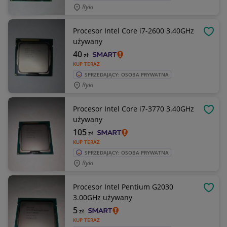
Ryki
Procesor Intel Core i7-2600 3.40GHz
OBSE
używany
40
zł
KUP TERAZ
SPRZEDAJĄCY: OSOBA PRYWATNA
Ryki
Procesor Intel Core i7-3770 3.40GHz
OBSE
używany
105
zł
KUP TERAZ
SPRZEDAJĄCY: OSOBA PRYWATNA
Ryki
Procesor Intel Pentium G2030
OBSE
3.00GHz używany
5
zł
KUP TERAZ