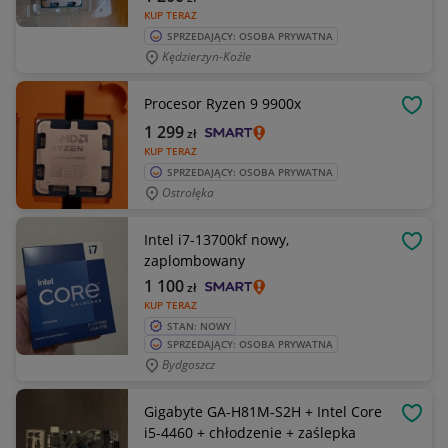
KUP TERAZ
SPRZEDAJĄCY: OSOBA PRYWATNA
Kędzierzyn-Koźle
Procesor Ryzen 9 9900x
OBSE
1 299
zł
KUP TERAZ
SPRZEDAJĄCY: OSOBA PRYWATNA
Ostrołęka
Intel i7-13700kf nowy,
OBSE
zaplombowany
1 100
zł
KUP TERAZ
STAN: NOWY
SPRZEDAJĄCY: OSOBA PRYWATNA
Bydgoszcz
Gigabyte GA-H81M-S2H + Intel Core
OBSE
i5-4460 + chłodzenie + zaślepka