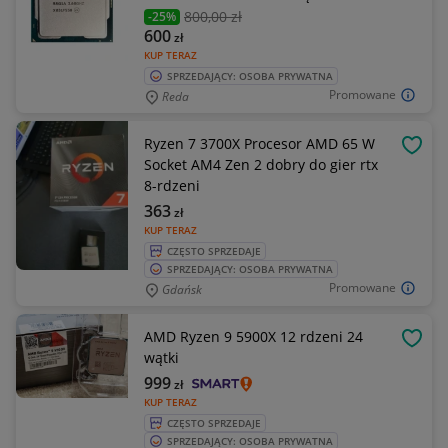
800
,00 zł
-25%
600
zł
KUP TERAZ
SPRZEDAJĄCY: OSOBA PRYWATNA
Promowane
Reda
Ryzen 7 3700X Procesor AMD 65 W
OBSE
Socket AM4 Zen 2 dobry do gier rtx
8-rdzeni
363
zł
KUP TERAZ
CZĘSTO SPRZEDAJE
SPRZEDAJĄCY: OSOBA PRYWATNA
Promowane
Gdańsk
AMD Ryzen 9 5900X 12 rdzeni 24
OBSE
wątki
999
zł
KUP TERAZ
CZĘSTO SPRZEDAJE
SPRZEDAJĄCY: OSOBA PRYWATNA