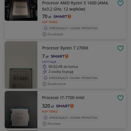
Procesor AMD Ryzen 5 1600 (AM4,
OBSE
6x3.2 GHz, 12 wątków)
70
zł
KUP TERAZ
SPRZEDAJĄCY: OSOBA PRYWATNA
Grudziądz
Procesor Ryzen 7 2700X
OBSE
7
zł
LICYTACJA
06:02:48
do końca
2 osoby licytują
SPRZEDAJĄCY: OSOBA PRYWATNA
Świebodzice
Procesor I7-7700 Intel
OBSE
320
zł
KUP TERAZ
SPRZEDAJĄCY: OSOBA PRYWATNA
Wrocław