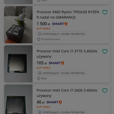
Procesor AMD Ryzen 7950x3d RYZEN
OBSE
9 nadal na GWARANCJI
1 500
zł
KUP TERAZ
SPRZEDAJĄCY: OSOBA PRYWATNA
Przeźmierowo
Procesor Intel Core i7-3770 3.40GHz
OBSE
używany
105
zł
KUP TERAZ
SPRZEDAJĄCY: OSOBA PRYWATNA
Ryki
Procesor Intel Core i7-2600 3.40GHz
OBSE
używany
40
zł
KUP TERAZ
SPRZEDAJĄCY: OSOBA PRYWATNA