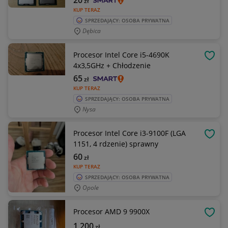
20
zł
KUP TERAZ
SPRZEDAJĄCY: OSOBA PRYWATNA
Dębica
Procesor Intel Core i5-4690K
OBSE
4x3,5GHz + Chłodzenie
65
zł
KUP TERAZ
SPRZEDAJĄCY: OSOBA PRYWATNA
Nysa
Procesor Intel Core i3-9100F (LGA
OBSE
1151, 4 rdzenie) sprawny
60
zł
KUP TERAZ
SPRZEDAJĄCY: OSOBA PRYWATNA
Opole
Procesor AMD 9 9900X
OBSE
1 200
zł