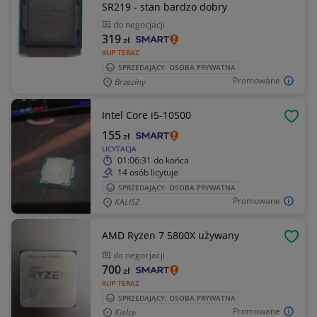
SR219 - stan bardzo dobry
do negocjacji
319
zł
KUP TERAZ
SPRZEDAJĄCY: OSOBA PRYWATNA
Promowane
Brzeziny
Intel Core i5-10500
OBSE
155
zł
LICYTACJA
01:06:31
do końca
14 osób licytuje
SPRZEDAJĄCY: OSOBA PRYWATNA
Promowane
KALISZ
AMD Ryzen 7 5800X używany
OBSE
do negocjacji
700
zł
KUP TERAZ
SPRZEDAJĄCY: OSOBA PRYWATNA
Promowane
Kielce