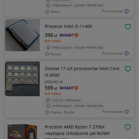
SPRZEDAJĄCY: OSOBA PRYWATNA
Promowane
Mielec
Procesor Intel i5-11400
OBSE
390
zł
KUP TERAZ
SPRZEDAJĄCY: OSOBA PRYWATNA
Promowane
Raciąż
Zestaw 17 szt procesorów Intel Core
OBSE
I5 6500
650
,00 zł
599
zł
KUP TERAZ
CZĘSTO SPRZEDAJE
SPRZEDAJĄCY: OSOBA PRYWATNA
Promowane
Piekary Śląskie
Procesor AMD Ryzen 7 2700x
OBSE
+wydajne chłodzenie jak NOWY