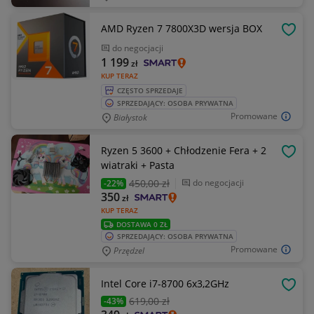
AMD Ryzen 7 7800X3D wersja BOX
OBSE
do negocjacji
1 199
zł
KUP TERAZ
CZĘSTO SPRZEDAJE
SPRZEDAJĄCY: OSOBA PRYWATNA
Promowane
Białystok
Ryzen 5 3600 + Chłodzenie Fera + 2
OBSE
wiatraki + Pasta
450
,00 zł
do negocjacji
-22%
350
zł
KUP TERAZ
DOSTAWA 0 ZŁ
SPRZEDAJĄCY: OSOBA PRYWATNA
Promowane
Przędzel
Intel Core i7-8700 6x3,2GHz
OBSE
619
,00 zł
-43%