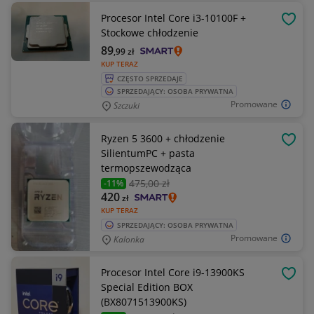
Procesor Intel Core i3-10100F +
OBSE
Stockowe chłodzenie
89
,99
zł
KUP TERAZ
CZĘSTO SPRZEDAJE
SPRZEDAJĄCY: OSOBA PRYWATNA
Promowane
Szczuki
Ryzen 5 3600 + chłodzenie
OBSE
SilientumPC + pasta
termopszewodząca
475
,00 zł
-11%
420
zł
KUP TERAZ
SPRZEDAJĄCY: OSOBA PRYWATNA
Promowane
Kalonka
Procesor Intel Core i9-13900KS
OBSE
Special Edition BOX
(BX8071513900KS)