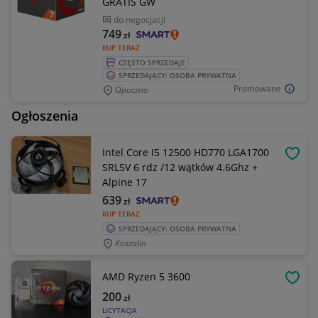
GRATIS GW
do negocjacji
749
zł
KUP TERAZ
CZĘSTO SPRZEDAJE
SPRZEDAJĄCY: OSOBA PRYWATNA
Promowane
Opoczno
Ogłoszenia
Intel Core I5 12500 HD770 LGA1700
OBSE
SRL5V 6 rdz /12 wątków 4.6Ghz +
Alpine 17
639
zł
KUP TERAZ
SPRZEDAJĄCY: OSOBA PRYWATNA
Koszalin
AMD Ryzen 5 3600
OBSE
200
zł
LICYTACJA