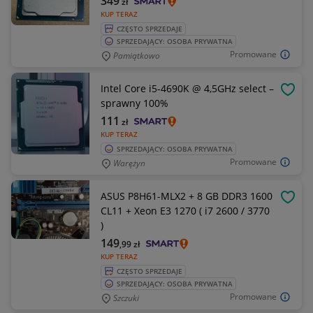
349
zł
KUP TERAZ
CZĘSTO SPRZEDAJE
SPRZEDAJĄCY: OSOBA PRYWATNA
Promowane
Pamiątkowo
Intel Core i5-4690K @ 4,5GHz select –
OBSE
sprawny 100%
111
zł
KUP TERAZ
SPRZEDAJĄCY: OSOBA PRYWATNA
Promowane
Warężyn
ASUS P8H61-MLX2 + 8 GB DDR3 1600
OBSE
CL11 + Xeon E3 1270 ( i7 2600 / 3770
)
149
,99
zł
KUP TERAZ
CZĘSTO SPRZEDAJE
SPRZEDAJĄCY: OSOBA PRYWATNA
Promowane
Szczuki