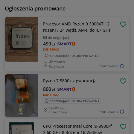
Ogłoszenia promowane
Procesor AMD Ryzen 9 3900XT 12
OBSE
rdzeni / 24 wątki, AM4, do 4,7 GHz
do negocjacji
499
zł
KUP TERAZ
SPRZEDAJĄCY: OSOBA PRYWATNA
Warszawa,
Promowane
Targówek
Ryzen 7 5800x z gwarancją
OBSE
800
zł
KUP TERAZ
SPRZEDAJĄCY: OSOBA PRYWATNA
Kędzierzyn
Promowane
Koźle, Koźle
CPU Processor Intel Core i9-9900kf
OBSE
3.60 GHz 8 Rdzeni 16 Wątków