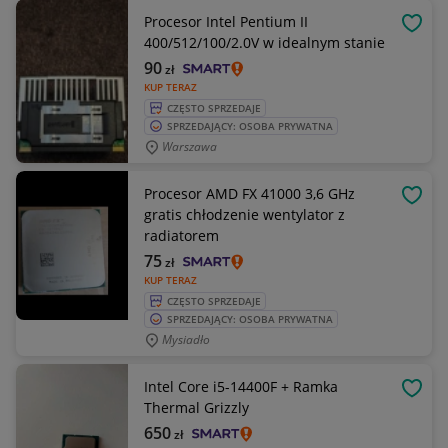
Procesor Intel Pentium II
OBSE
400/512/100/2.0V w idealnym stanie
90
zł
KUP TERAZ
CZĘSTO SPRZEDAJE
SPRZEDAJĄCY: OSOBA PRYWATNA
Warszawa
Procesor AMD FX 41000 3,6 GHz
OBSE
gratis chłodzenie wentylator z
radiatorem
75
zł
KUP TERAZ
CZĘSTO SPRZEDAJE
SPRZEDAJĄCY: OSOBA PRYWATNA
Mysiadło
Intel Core i5-14400F + Ramka
OBSE
Thermal Grizzly
650
zł