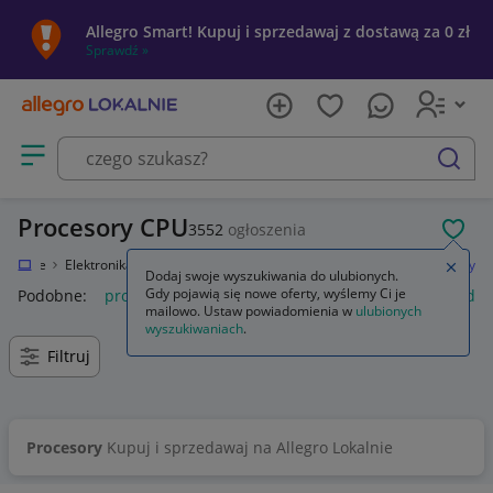
Allegro Smart! Kupuj i sprzedawaj z dostawą za 0 zł
Sprawdź »
Otwórz menu z kategoriami
szukaj
Procesory CPU
3552
ogłoszenia
POL
Lokalnie
Elektronika
Komputery
Podzespoły komputerowe
Procesory
Zamkn
Dodaj swoje wyszukiwania do ulubionych.
Gdy pojawią się nowe oferty, wyślemy Ci je
Podobne:
procesor
procesory efekty preampy
procesor dź
mailowo. Ustaw powiadomienia w
ulubionych
wyszukiwaniach
.
Filtruj
Procesory
Kupuj i sprzedawaj na Allegro Lokalnie