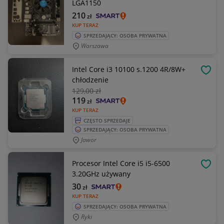
LGA1150
210
zł
KUP TERAZ
SPRZEDAJĄCY: OSOBA PRYWATNA
Warszawa
Intel Core i3 10100 s.1200 4R/8W+
OBSE
chłodzenie
129
,00 zł
119
zł
KUP TERAZ
CZĘSTO SPRZEDAJE
SPRZEDAJĄCY: OSOBA PRYWATNA
Jawor
Procesor Intel Core i5 i5-6500
OBSE
3.20GHz używany
30
zł
KUP TERAZ
SPRZEDAJĄCY: OSOBA PRYWATNA
Ryki