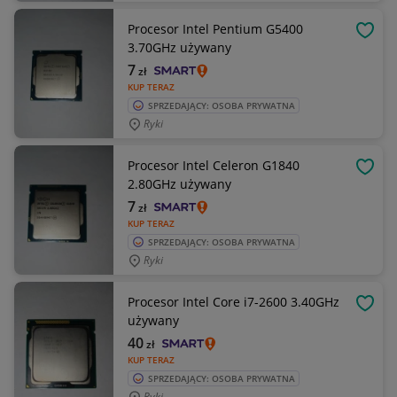
Procesor Intel Pentium G5400
OBSE
3.70GHz używany
7
zł
KUP TERAZ
SPRZEDAJĄCY: OSOBA PRYWATNA
Ryki
Procesor Intel Celeron G1840
OBSE
2.80GHz używany
7
zł
KUP TERAZ
SPRZEDAJĄCY: OSOBA PRYWATNA
Ryki
Procesor Intel Core i7-2600 3.40GHz
OBSE
używany
40
zł
KUP TERAZ
SPRZEDAJĄCY: OSOBA PRYWATNA
Ryki