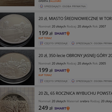
OFERTA Z
ALLEGRO
SPRZEDAJĄCY: OSOBA PRYWATNA
20 zł, MIASTO ŚREDNIOWIECZNE W TO
Nominał:
20 złotych
Rodzaj:
20 złotych
Rok:
2007
199
zł
KUP TERAZ
CZĘSTO SPRZEDAJE
SPRZEDAJĄCY: OSOBA PRYW
20 zł, 350-lecie OBRONY JASNEJ GÓRY 2
Nominał:
20 złotych
Rodzaj:
20 złotych
Rok:
2005
199
zł
KUP TERAZ
CZĘSTO SPRZEDAJE
SPRZEDAJĄCY: OSOBA PRYW
20 ZŁ, 65 ROCZNICA WYBUCHU POWST
Nominał:
20 złotych
Materiał:
srebro
Rodzaj:
20 złot
249
zł