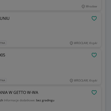
Wrocław
RUNIU
OBSERWU
WROCŁAW, Krzyki
ATNA
005
OBSERWU
WROCŁAW, Krzyki
ATNA
ANIA W GETTO W-WA
OBSERWU
ych
Informacje dodatkowe:
bez gradingu