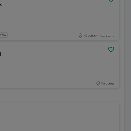
OBSERWU
ka
Wrocław, Fabryczna
ATNA
OBSERWU
ł
Wrocław