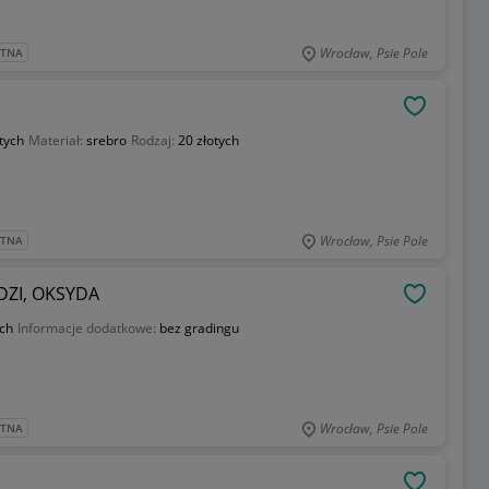
Wrocław, Psie Pole
ATNA
OBSERWU
tych
Materiał:
srebro
Rodzaj:
20 złotych
Wrocław, Psie Pole
ATNA
ODZI, OKSYDA
OBSERWU
ych
Informacje dodatkowe:
bez gradingu
Wrocław, Psie Pole
ATNA