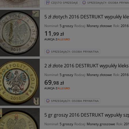
CZĘSTO SPRZEDAJE
SPRZEDAJĄCY: OSOBA PRYW
5 zł złotych 2016 DESTRUKT wypukły kle
Nominał:
5 groszy
Rodzaj:
Monety złotowe
Rok:
2016
11
,99
zł
AUKCJA Z
ALLEGRO
SPRZEDAJĄCY: OSOBA PRYWATNA
2 zł złote 2016 DESTRUKT wypukły kleks
Nominał:
5 groszy
Rodzaj:
Monety złotowe
Rok:
2016
69
,98
zł
AUKCJA Z
ALLEGRO
SPRZEDAJĄCY: OSOBA PRYWATNA
5 gr groszy 2016 DESTRUKT wypukły sz
Nominał:
5 groszy
Rodzaj:
Monety groszowe
Rok:
20