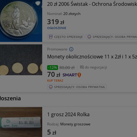
20 zł 2006 Świstak - Ochrona Środowis
Nominał:
20 złotych
319
zł
OGŁOSZENIE
CZĘSTO SPRZEDAJE
SPRZEDAJĄCY: OSOBA PRYW
Promowane
Monety okolicznościowe 11 x 2zł i 1 x 5z
80
,00 zł
do negocjacji
-12%
70
zł
KUP TERAZ
SPRZEDAJĄCY: OSOBA PRYWATNA
łoszenia
1 grosz 2024 Rolka
Rodzaj:
Monety groszowe
5
zł