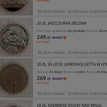
KUP TERAZ
CZĘSTO SPRZEDAJE
SPRZEDAJĄCY: OSOBA PRYW
20 ZŁ, JASZCZURKA ZIELONA
Informacje dodatkowe:
bez gradingu
Nominał:
20 zło
249
zł
KUP TERAZ
CZĘSTO SPRZEDAJE
SPRZEDAJĄCY: OSOBA PRYW
20 ZŁ, 65 LECIE LIKWIDACJI GETTA W Ł
Nominał:
20 złotych
Materiał:
srebro
Rodzaj:
20 złot
269
zł
KUP TERAZ
CZĘSTO SPRZEDAJE
SPRZEDAJĄCY: OSOBA PRYW
20 ZŁ, KAZIMIERZ DOLNY NAD WISŁĄ