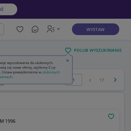
DŹ
WYSTAW
kaj
POLUB WYSZUKIWANIE
Zamknij wskazówkę
oje wyszukiwania do ulubionych.
wią się nowe oferty, wyślemy Ci je
. Ustaw powiadomienia w
ulubionych
Wybierz stronę:
waniach
.
Następna 
z
17
OBSERWU
IM 1996