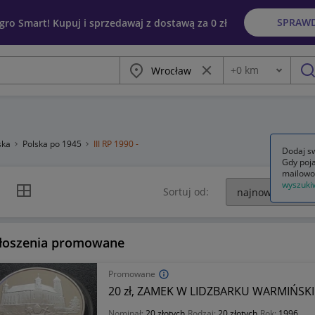
SPRAW
egro Smart! Kupuj i sprzedawaj z dostawą za 0 zł
Miasto
Wyczyść frazę
+
0
km
Odległość
szu
ska
Polska po 1945
III RP 1990 -
Dodaj sw
Gdy poja
mailowo
wyszuki
k listy
Widok siatki
Sortuj od:
łoszenia promowane
Promowane
20 zł, ZAMEK W LIDZBARKU WARMIŃSK
Nominał:
20 złotych
Rodzaj:
20 złotych
Rok:
1996