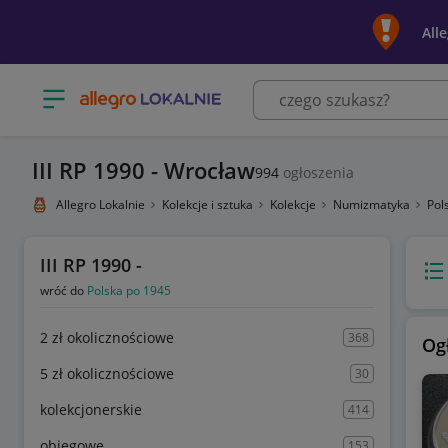
All
Otwórz menu z kategoriami
III RP 1990 - Wrocław
994
ogłoszenia
Allegro Lokalnie
Kolekcje i sztuka
Kolekcje
Numizmatyka
Pol
III RP 1990 -
Wido
wróć do
Polska po 1945
2 zł okolicznościowe
368
Og
5 zł okolicznościowe
30
kolekcjonerskie
414
obiegowe
153