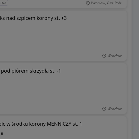
Wrocław, Psie Pole
ATNA
ks nad szpicem korony st. +3
Wrocław
 pod piórem skrzydła st. -1
Wrocław
pic w środku korony MENNICZY st. 1
16