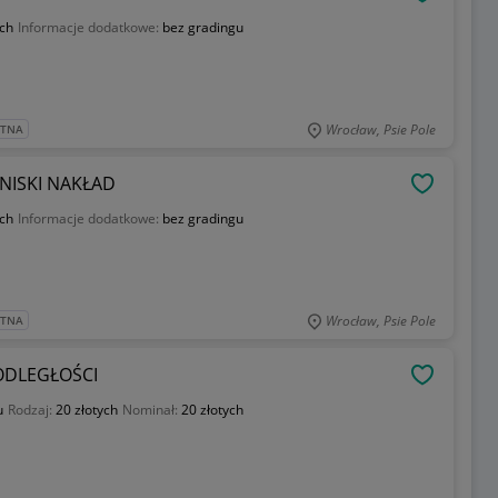
OBSERWU
ych
Informacje dodatkowe:
bez gradingu
Wrocław, Psie Pole
ATNA
NISKI NAKŁAD
OBSERWU
ych
Informacje dodatkowe:
bez gradingu
Wrocław, Psie Pole
ATNA
PODLEGŁOŚCI
OBSERWU
u
Rodzaj:
20 złotych
Nominał:
20 złotych