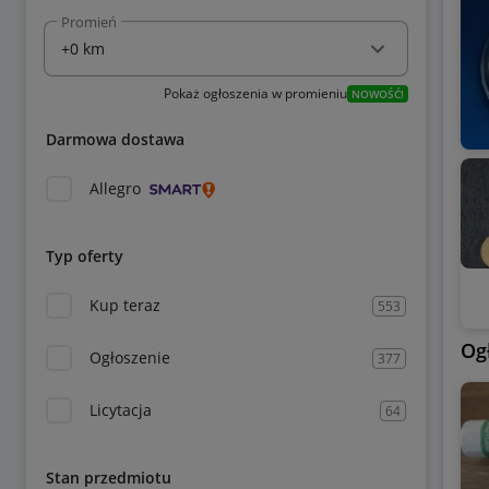
Promień
Pokaż ogłoszenia w promieniu
NOWOŚĆ!
Darmowa dostawa
Allegro
Typ oferty
Kup teraz
553
Og
Ogłoszenie
377
Licytacja
64
Stan przedmiotu