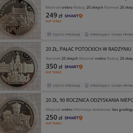
Materiał:
srebro
Rodzaj:
20 złotych
Nominał:
20 złot
249
zł
KUP TERAZ
CZĘSTO SPRZEDAJE
SPRZEDAJĄCY: OSOBA PRYW
20 ZŁ, PAŁAC POTOCKICH W RADZYNIU 
Nominał:
20 złotych
Materiał:
srebro
Rodzaj:
20 złot
350
zł
KUP TERAZ
CZĘSTO SPRZEDAJE
SPRZEDAJĄCY: OSOBA PRYW
20 ZŁ, 90 ROCZNICA ODZYSKANIA NIE
Materiał:
srebro
Informacje dodatkowe:
bez grading
250
zł
KUP TERAZ