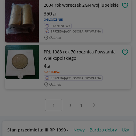
2004 rok woreczek 2GN woj lubelskie
OBSE
350
zł
OGŁOSZENIE
STAN: NOWY
SPRZEDAJĄCY: OSOBA PRYWATNA
Ozimek
PRL 1988 rok 70 rocznica Powstania
OBSE
Wielkopolskiego
4
zł
KUP TERAZ
SPRZEDAJĄCY: OSOBA PRYWATNA
Ozimek
Wybierz stronę:
Następna strona
z
1
Stan przedmiotu: III RP 1990 -
Nowy
Bardzo dobry
Używa