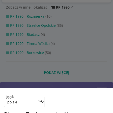
Zobacz w innej lokalizacji
"III RP 1990 -"
III RP 1990 - Rozmierka
(10)
III RP 1990 - Strzelce Opolskie
(85)
III RP 1990 - Biadacz
(4)
III RP 1990 - Zimna Wódka
(4)
III RP 1990 - Borkowice
(50)
POKAŻ WIĘCEJ
język