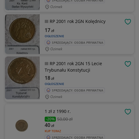
SPRZEDAJĄCY: OSOBA PRYWATNA
Ozimek
III RP 2001 rok 2GN Kolędnicy
OBSE
17
zł
OGŁOSZENIE
SPRZEDAJĄCY: OSOBA PRYWATNA
Ozimek
III RP 2001 rok 2GN 15 Lecie
OBSE
Trybunału Konstytucji
18
zł
OGŁOSZENIE
SPRZEDAJĄCY: OSOBA PRYWATNA
Ozimek
1 zł z 1990 r.
OBSE
50
,00 zł
-20%
40
zł
KUP TERAZ
SPRZEDAJĄCY: OSOBA PRYWATNA