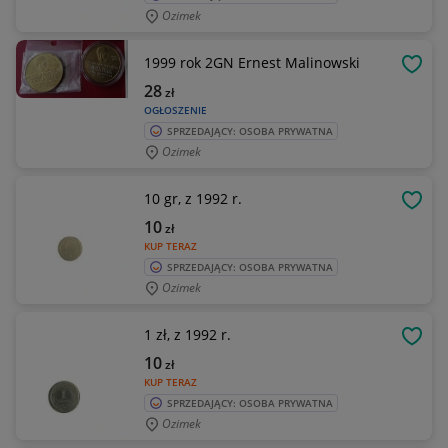
Ozimek
1999 rok 2GN Ernest Malinowski
OBSE
28
zł
OGŁOSZENIE
SPRZEDAJĄCY: OSOBA PRYWATNA
Ozimek
10 gr, z 1992 r.
OBSE
10
zł
KUP TERAZ
SPRZEDAJĄCY: OSOBA PRYWATNA
Ozimek
1 zł, z 1992 r.
OBSE
10
zł
KUP TERAZ
SPRZEDAJĄCY: OSOBA PRYWATNA
Ozimek