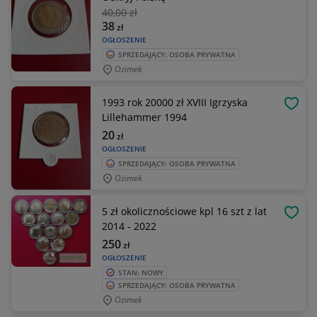
40
,00 zł
38
zł
OGŁOSZENIE
SPRZEDAJĄCY: OSOBA PRYWATNA
Ozimek
1993 rok 20000 zł XVIII Igrzyska
OBSE
Lillehammer 1994
20
zł
OGŁOSZENIE
SPRZEDAJĄCY: OSOBA PRYWATNA
Ozimek
5 zł okolicznościowe kpl 16 szt z lat
OBSE
2014 - 2022
250
zł
OGŁOSZENIE
STAN: NOWY
SPRZEDAJĄCY: OSOBA PRYWATNA
Ozimek