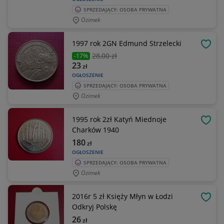
SPRZEDAJĄCY: OSOBA PRYWATNA
Ozimek
1997 rok 2GN Edmund Strzelecki
OBSE
28
,00 zł
-17%
23
zł
OGŁOSZENIE
SPRZEDAJĄCY: OSOBA PRYWATNA
Ozimek
1995 rok 2zł Katyń Miednoje
OBSE
Charków 1940
180
zł
OGŁOSZENIE
SPRZEDAJĄCY: OSOBA PRYWATNA
Ozimek
2016r 5 zł Księży Młyn w Łodzi
OBSE
Odkryj Polskę
26
zł