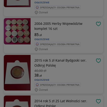
OGŁOSZENIE
SPRZEDAJĄCY: OSOBA PRYWATNA
Ozimek
2004-2005 Herby Województw
OBSE
komplet 16 szt
85
zł
OGŁOSZENIE
SPRZEDAJĄCY: OSOBA PRYWATNA
Ozimek
2015 rok 5 zł Kanał Bydgoski ser.
OBSE
Odkryj Polskę
40
,00 zł
38
zł
OGŁOSZENIE
SPRZEDAJĄCY: OSOBA PRYWATNA
Ozimek
2014 rok 5 zł 25 Lat Wolności ser.
OBSE
Odkryj Polskę