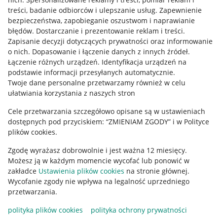
treści, badanie odbiorców i ulepszanie usług
.
Zapewnienie
Mapa miejscowości
bezpieczeństwa, zapobieganie oszustwom i naprawianie
błędów
.
Dostarczanie i prezentowanie reklam i treści
.
Informacje prawne
Zapisanie decyzji dotyczących prywatności oraz informowanie
o nich
.
Dopasowanie i łączenie danych z innych źródeł
.
Regulamin
Łączenie różnych urządzeń
.
Identyfikacja urządzeń na
podstawie informacji przesyłanych automatycznie
.
Polityka plików "cookies"
Twoje dane personalne przetwarzamy również w celu
ułatwiania korzystania z naszych stron
Ustawienia plików "cookies"
Cele przetwarzania szczegółowo opisane są w ustawieniach
Udostępnianie lokalizacji
dostępnych pod przyciskiem: “ZMIENIAM ZGODY” i w Polityce
Informacje dla Aktu o Usługach Cyfrowych
plików cookies.
Zgodę wyrażasz dobrowolnie i jest ważna 12 miesięcy.
Pobierz aplikację
Możesz ją w każdym momencie wycofać lub ponowić w
zakładce
Ustawienia plików cookies
na stronie głównej.
Wycofanie zgody nie wpływa na legalność uprzedniego
przetwarzania.
polityka plików cookies
polityka ochrony prywatności