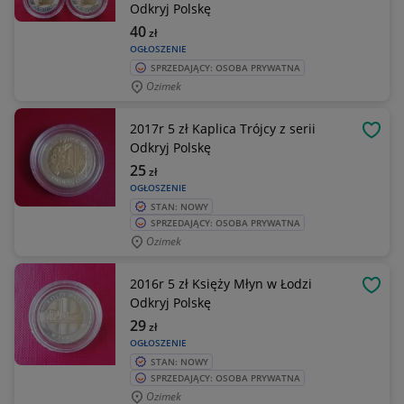
Odkryj Polskę
40
zł
OGŁOSZENIE
SPRZEDAJĄCY: OSOBA PRYWATNA
Ozimek
2017r 5 zł Kaplica Trójcy z serii
OBSE
Odkryj Polskę
25
zł
OGŁOSZENIE
STAN: NOWY
SPRZEDAJĄCY: OSOBA PRYWATNA
Ozimek
2016r 5 zł Księży Młyn w Łodzi
OBSE
Odkryj Polskę
29
zł
OGŁOSZENIE
STAN: NOWY
SPRZEDAJĄCY: OSOBA PRYWATNA
Ozimek