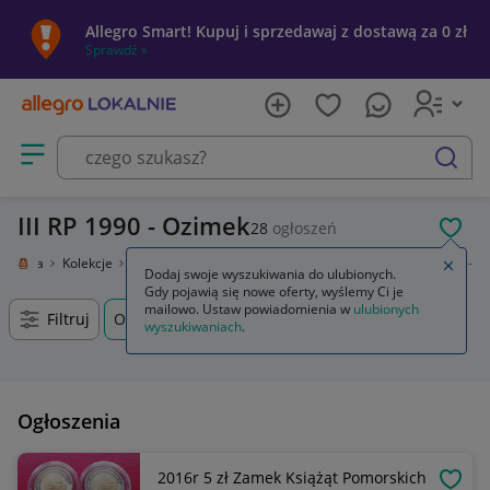
Allegro Smart! Kupuj i sprzedawaj z dostawą za 0 zł
Sprawdź »
Otwórz menu z kategoriami
szukaj
III RP 1990 - Ozimek
28
ogłoszeń
POL
i sztuka
Kolekcje
Numizmatyka
Polska
Polska po 1945
III RP 1990 -
Zamkn
Dodaj swoje wyszukiwania do ulubionych.
Gdy pojawią się nowe oferty, wyślemy Ci je
mailowo. Ustaw powiadomienia w
ulubionych
Filtruj
Ozimek, Opolskie, +0 km
wyszukiwaniach
.
Ogłoszenia
2016r 5 zł Zamek Książąt Pomorskich
OBSE