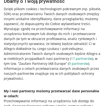
Dbamy o Twoją prywatność
Dzięki plikom cookies i technologiom pokrewnym
(np. piksele,
SDK)
oraz przetwarzaniu Twoich danych osobowych
(między
innymi unikalne identyfikatory, dane przeglądarki)
, możemy
zapewnić, że dopasujemy do Ciebie wyświetlane treści.
Wyrażając zgodę na przechowywanie informacji na
urządzeniu końcowym lub dostęp do nich i przetwarzanie
danych (w tym w obszarze profilowania, analiz rynkowych i
statystycznych) sprawiasz, że łatwiej będzie odnaleźć Ci w
Allegro dokładnie to, czego szukasz i potrzebujesz.
Administratorem Twoich danych osobowych będzie Allegro a
w niektórych przypadkach nasi partnerzy (
17
partnerów
), w
tym tzw. “Zaufani Partnerzy IAB Europe” (
9
partnerów
).
Przydatne informacje
Informacja o celach przetwarzania danych osobowych przez
naszych partnerów znajduje się w ich politykach ochrony
prywatności.
Jak to działa
Napisz do nas
My i nasi partnerzy możemy przetwarzać dane personalne
w celach:
Allegro Gadane dla sprzedających
Przechowywanie informacji na urządzeniu lub dostęp do
Allegro Gadane dla kupujących
nich
.
Spersonalizowane reklamy i treści, pomiar reklam i