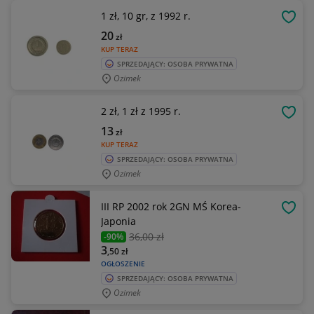
1 zł, 10 gr, z 1992 r.
OBSE
20
zł
KUP TERAZ
SPRZEDAJĄCY: OSOBA PRYWATNA
Ozimek
2 zł, 1 zł z 1995 r.
OBSE
13
zł
KUP TERAZ
SPRZEDAJĄCY: OSOBA PRYWATNA
Ozimek
III RP 2002 rok 2GN MŚ Korea-
OBSE
Japonia
36
,00 zł
-90%
3
,50
zł
OGŁOSZENIE
SPRZEDAJĄCY: OSOBA PRYWATNA
Ozimek