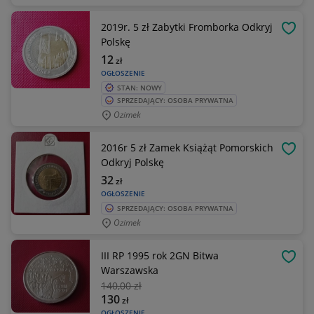
2019r. 5 zł Zabytki Fromborka Odkryj
OBSE
Polskę
12
zł
OGŁOSZENIE
STAN: NOWY
SPRZEDAJĄCY: OSOBA PRYWATNA
Ozimek
2016r 5 zł Zamek Książąt Pomorskich
OBSE
Odkryj Polskę
32
zł
OGŁOSZENIE
SPRZEDAJĄCY: OSOBA PRYWATNA
Ozimek
III RP 1995 rok 2GN Bitwa
OBSE
Warszawska
140
,00 zł
130
zł
OGŁOSZENIE