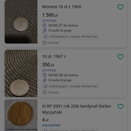
Moneta 10 zł z 1960
OBSE
1 500
zł
LICYTACJA
04:06:37
do końca
0 osób licytuje
SPRZEDAJĄCY: OSOBA PRYWATNA
Ozimek
10 zł. 1967 r.
OBSE
350
zł
LICYTACJA
04:06:38
do końca
0 osób licytuje
SPRZEDAJĄCY: OSOBA PRYWATNA
Ozimek
III RP 2001 rok 2GN kardynał Stefan
OBSE
Wyszyński
4
zł
OGŁOSZENIE