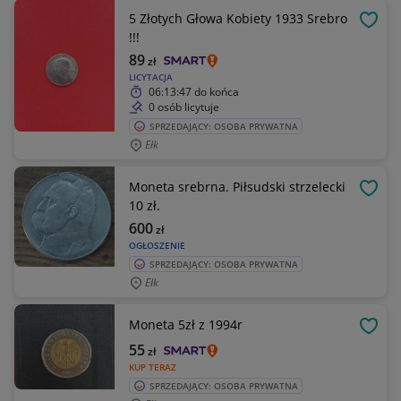
5 Złotych Głowa Kobiety 1933 Srebro
OBSE
!!!
89
zł
LICYTACJA
06:13:47
do końca
0 osób licytuje
SPRZEDAJĄCY: OSOBA PRYWATNA
Ełk
Moneta srebrna. Piłsudski strzelecki
OBSE
10 zł.
600
zł
OGŁOSZENIE
SPRZEDAJĄCY: OSOBA PRYWATNA
Ełk
Moneta 5zł z 1994r
OBSE
55
zł
KUP TERAZ
SPRZEDAJĄCY: OSOBA PRYWATNA