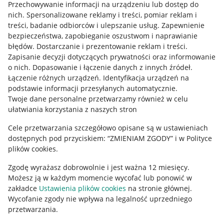
Przechowywanie informacji na urządzeniu lub dostęp do
Allegro Gadane dla kupujących
nich
.
Spersonalizowane reklamy i treści, pomiar reklam i
treści, badanie odbiorców i ulepszanie usług
.
Zapewnienie
Mapa miejscowości
bezpieczeństwa, zapobieganie oszustwom i naprawianie
błędów
.
Dostarczanie i prezentowanie reklam i treści
.
Informacje prawne
Zapisanie decyzji dotyczących prywatności oraz informowanie
o nich
.
Dopasowanie i łączenie danych z innych źródeł
.
Regulamin
Łączenie różnych urządzeń
.
Identyfikacja urządzeń na
podstawie informacji przesyłanych automatycznie
.
Polityka plików "cookies"
Twoje dane personalne przetwarzamy również w celu
ułatwiania korzystania z naszych stron
Ustawienia plików "cookies"
Cele przetwarzania szczegółowo opisane są w ustawieniach
Udostępnianie lokalizacji
dostępnych pod przyciskiem: “ZMIENIAM ZGODY” i w Polityce
Informacje dla Aktu o Usługach Cyfrowych
plików cookies.
Zgodę wyrażasz dobrowolnie i jest ważna 12 miesięcy.
Pobierz aplikację
Możesz ją w każdym momencie wycofać lub ponowić w
zakładce
Ustawienia plików cookies
na stronie głównej.
Wycofanie zgody nie wpływa na legalność uprzedniego
przetwarzania.