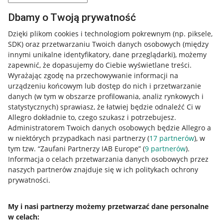
Dbamy o Twoją prywatność
Dzięki plikom cookies i technologiom pokrewnym
(np. piksele,
SDK)
oraz przetwarzaniu Twoich danych osobowych
(między
innymi unikalne identyfikatory, dane przeglądarki)
, możemy
zapewnić, że dopasujemy do Ciebie wyświetlane treści.
Wyrażając zgodę na przechowywanie informacji na
urządzeniu końcowym lub dostęp do nich i przetwarzanie
danych (w tym w obszarze profilowania, analiz rynkowych i
statystycznych) sprawiasz, że łatwiej będzie odnaleźć Ci w
Allegro dokładnie to, czego szukasz i potrzebujesz.
Administratorem Twoich danych osobowych będzie Allegro a
w niektórych przypadkach nasi partnerzy (
17
partnerów
), w
tym tzw. “Zaufani Partnerzy IAB Europe” (
9
partnerów
).
Przydatne informacje
Informacja o celach przetwarzania danych osobowych przez
naszych partnerów znajduje się w ich politykach ochrony
prywatności.
Jak to działa
Napisz do nas
My i nasi partnerzy możemy przetwarzać dane personalne
w celach:
Allegro Gadane dla sprzedających