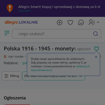
Allegro Smart! Kupuj i sprzedawaj z dostawą za 0 zł
Sprawdź »
Otwórz menu z kategoriami
szukaj
Polska 1916 - 1945 - monety
5
ogłoszeń
POL
Kolekcje i sztuka
Kolekcje
Numizmatyka
Polska
Polska 1916 - 1945
Zamkn
Dodaj swoje wyszukiwania do ulubionych.
Gdy pojawią się nowe oferty, wyślemy Ci je
Podobne:
polska 1916 1945
mailowo. Ustaw powiadomienia w
ulubionych
wyszukiwaniach
.
Filtruj
Ełk, Warmińsko-mazurskie, +0 km
Ogłoszenia