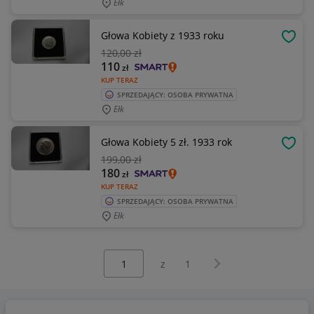
Ełk
Głowa Kobiety z 1933 roku
OBSE
120
,00 zł
110
zł
KUP TERAZ
SPRZEDAJĄCY: OSOBA PRYWATNA
Ełk
Głowa Kobiety 5 zł. 1933 rok
OBSE
199
,00 zł
180
zł
KUP TERAZ
SPRZEDAJĄCY: OSOBA PRYWATNA
Ełk
Wybierz stronę:
Następna strona
z
1