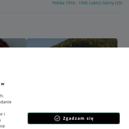
)
Polska 1916 - 1945 Lubicz Górny
(20)
e w
ch
.
adanie
e i
Zgadzam się
h
nie