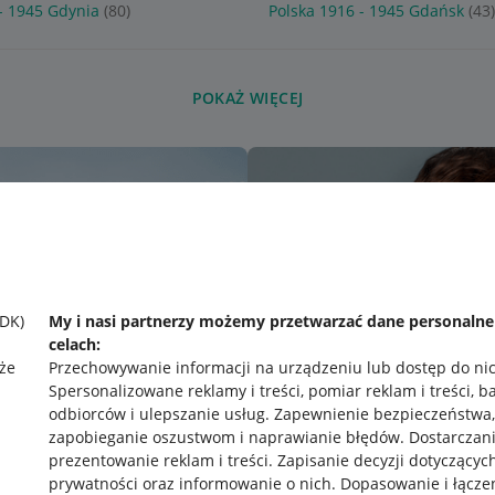
- 1945 Gdynia
(80)
Polska 1916 - 1945 Gdańsk
(43
POKAŻ WIĘCEJ
SDK)
My i nasi partnerzy możemy przetwarzać dane personaln
celach:
że
Przechowywanie informacji na urządzeniu lub dostęp do ni
Spersonalizowane reklamy i treści, pomiar reklam i treści, b
odbiorców i ulepszanie usług
.
Zapewnienie bezpieczeństwa,
zapobieganie oszustwom i naprawianie błędów
.
Dostarczani
prezentowanie reklam i treści
.
Zapisanie decyzji dotyczącyc
prywatności oraz informowanie o nich
.
Dopasowanie i łącze