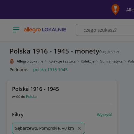
All
Otwórz menu z kategoriami
Polska 1916 - 1945 - monety
0
ogłoszeń
Allegro Lokalnie
Kolekcje i sztuka
Kolekcje
Numizmatyka
Pol
Podobne:
polska 1916 1945
Polska 1916 - 1945
wróć do
Polska
Filtry
Wyczyść
Gębarzewo, Pomorskie, +0 km