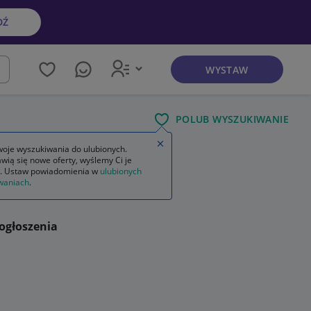
DŹ
WYSTAW
kaj
POLUB WYSZUKIWANIE
Zamknij wskazówkę
oje wyszukiwania do ulubionych.
wią się nowe oferty, wyślemy Ci je
. Ustaw powiadomienia w
ulubionych
waniach
.
ogłoszenia