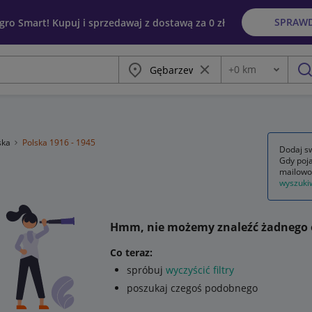
SPRAW
egro Smart! Kupuj i sprzedawaj z dostawą za 0 zł
Miasto
Wyczyść frazę
+
0
km
Odległość
szu
ska
Polska 1916 - 1945
Dodaj sw
Gdy poja
mailowo
wyszuki
Hmm, nie możemy znaleźć żadnego 
Co teraz:
spróbuj
wyczyścić filtry
poszukaj czegoś podobnego