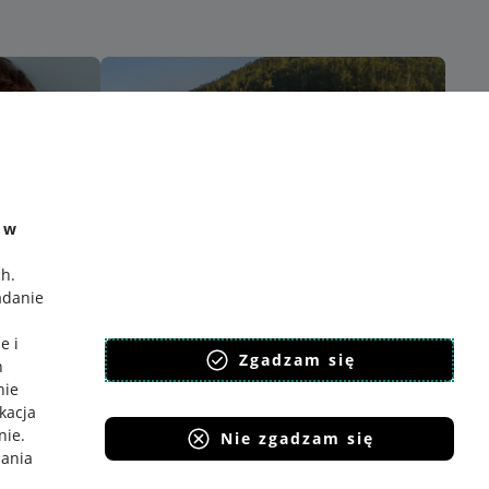
e w
ch
.
adanie
e i
Zgadzam się
h
nie
ikacja
nie
.
Nie zgadzam się
iania