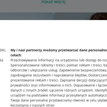
POKAŻ WIĘCEJ
SDK)
My i nasi partnerzy możemy przetwarzać dane personaln
celach:
że
Przechowywanie informacji na urządzeniu lub dostęp do ni
Spersonalizowane reklamy i treści, pomiar reklam i treści, b
odbiorców i ulepszanie usług
.
Zapewnienie bezpieczeństwa,
zapobieganie oszustwom i naprawianie błędów
.
Dostarczani
prezentowanie reklam i treści
.
Zapisanie decyzji dotyczącyc
prywatności oraz informowanie o nich
.
Dopasowanie i łącze
danych z innych źródeł
.
Łączenie różnych urządzeń
.
Identyf
urządzeń na podstawie informacji przesyłanych automatycz
rawne
Pobierz aplikację
Twoje dane personalne przetwarzamy również w celu ułatw
korzystania z naszych stron