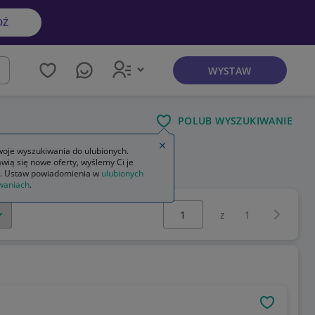
DŹ
WYSTAW
kaj
POLUB WYSZUKIWANIE
Zamknij wskazówkę
oje wyszukiwania do ulubionych.
wią się nowe oferty, wyślemy Ci je
. Ustaw powiadomienia w
ulubionych
waniach
.
Wybierz stronę:
Następna 
z
1
OBSERWU