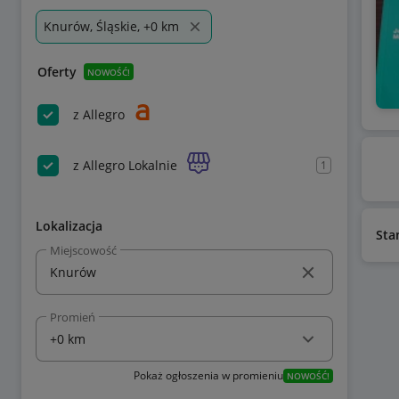
Knurów, Śląskie, +0 km
Oferty
NOWOŚĆ!
z Allegro
z Allegro Lokalnie
1
Lokalizacja
Sta
Miejscowość
Promień
Pokaż ogłoszenia w promieniu
NOWOŚĆ!