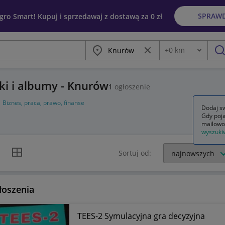
SPRAW
egro Smart! Kupuj i sprzedawaj z dostawą za 0 zł
Miasto
Wyczyść frazę
+
0
km
Odległość
szu
iki i albumy - Knurów
1
ogłoszenie
Biznes, praca, prawo, finanse
Dodaj sw
Gdy poja
mailowo
wyszuki
k listy
Widok siatki
Sortuj od:
łoszenia
TEES-2 Symulacyjna gra decyzyjna