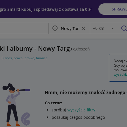
SPRAW
egro Smart! Kupuj i sprzedawaj z dostawą za 0 zł
Miasto
Wyczyść frazę
+
0
km
Odległość
szu
iki i albumy - Nowy Targ
0
ogłoszeń
Biznes, praca, prawo, finanse
Dodaj sw
Gdy poja
mailowo
wyszuki
Hmm, nie możemy znaleźć żadnego 
Co teraz:
spróbuj
wyczyścić filtry
poszukaj czegoś podobnego