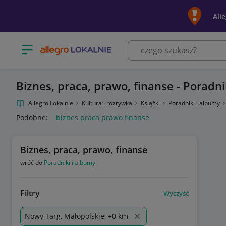
All
Otwórz menu z kategoriami
Biznes, praca, prawo, finanse - Poradn
Allegro Lokalnie
Kultura i rozrywka
Książki
Poradniki i albumy
Podobne:
biznes praca prawo finanse
Biznes, praca, prawo, finanse
wróć do
Poradniki i albumy
Filtry
Wyczyść
Nowy Targ, Małopolskie, +0 km