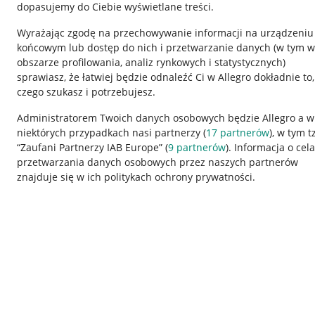
dopasujemy do Ciebie wyświetlane treści.
Wyrażając zgodę na przechowywanie informacji na urządzeniu
końcowym lub dostęp do nich i przetwarzanie danych (w tym w
obszarze profilowania, analiz rynkowych i statystycznych)
sprawiasz, że łatwiej będzie odnaleźć Ci w Allegro dokładnie to,
czego szukasz i potrzebujesz.
Przydatne informacje
Informacje p
Administratorem Twoich danych osobowych będzie Allegro a w
niektórych przypadkach nasi partnerzy (
17
partnerów
), w tym t
Jak to działa
Regulamin
“Zaufani Partnerzy IAB Europe” (
9
partnerów
). Informacja o cel
Napisz do nas
Polityka plików
przetwarzania danych osobowych przez naszych partnerów
znajduje się w ich politykach ochrony prywatności.
Allegro Gadane dla sprzedających
Ustawienia plik
Allegro Gadane dla kupujących
Udostępnianie l
Mapa miejscowości
Informacje dla
Korzystanie z serwisu oznacza akceptację
regulaminu
.