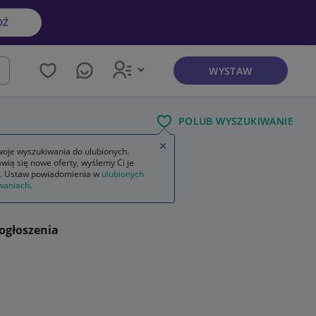
DŹ
WYSTAW
kaj
POLUB WYSZUKIWANIE
Zamknij wskazówkę
oje wyszukiwania do ulubionych.
wią się nowe oferty, wyślemy Ci je
. Ustaw powiadomienia w
ulubionych
waniach
.
ogłoszenia