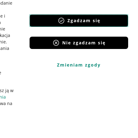
adanie
e i
Zgadzam się
h
nie
ikacja
nie
.
Nie zgadzam się
iania
Zmieniam zgody
e
sz ją w
nia
ywa na