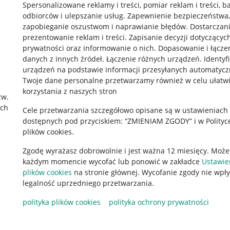
Spersonalizowane reklamy i treści, pomiar reklam i treści, b
odbiorców i ulepszanie usług
.
Zapewnienie bezpieczeństwa,
zapobieganie oszustwom i naprawianie błędów
.
Dostarczani
prezentowanie reklam i treści
.
Zapisanie decyzji dotyczącyc
prywatności oraz informowanie o nich
.
Dopasowanie i łącze
danych z innych źródeł
.
Łączenie różnych urządzeń
.
Identyf
urządzeń na podstawie informacji przesyłanych automatycz
rawne
Pobierz aplikację
Twoje dane personalne przetwarzamy również w celu ułatw
korzystania z naszych stron
zw.
ach
Cele przetwarzania szczegółowo opisane są w ustawieniach
 "cookies"
dostępnych pod przyciskiem: “ZMIENIAM ZGODY” i w Polityc
plików cookies.
ów "cookies"
Zgodę wyrażasz dobrowolnie i jest ważna 12 miesięcy. Może
okalizacji
każdym momencie wycofać lub ponowić w zakładce
Ustawie
 Aktu o Usługach Cyfrowych
plików cookies
na stronie głównej. Wycofanie zgody nie wpł
legalność uprzedniego przetwarzania.
polityka plików cookies
polityka ochrony prywatności