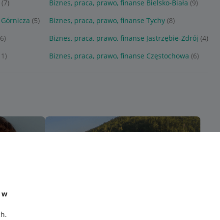
(7)
Biznes, praca, prawo, finanse Bielsko-Biała
(9)
 Górnicza
(5)
Biznes, praca, prawo, finanse Tychy
(8)
26)
Biznes, praca, prawo, finanse Jastrzębie-Zdrój
(4)
11)
Biznes, praca, prawo, finanse Częstochowa
(6)
e w
ch
.