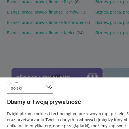
Biznes, praca, prawo, finanse Rzyki
(6)
Biznes, praca, pr
Biznes, praca, prawo, finanse Tarnów
(13)
Biznes, praca, pr
Biznes, praca, prawo, finanse Sosnowiec
(8)
Biznes, praca, pr
Biznes, praca, prawo, finanse Kielce
(24)
Biznes, praca, p
język
Dbamy o Twoją prywatność
Dzięki plikom cookies i technologiom pokrewnym
(np. piksele, 
oraz przetwarzaniu Twoich danych osobowych
(między innymi
unikalne identyfikatory, dane przeglądarki)
, możemy zapewnić, 