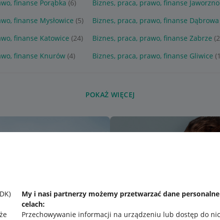
awo, finanse Porąbka
(6)
Biznes, praca, prawo, finanse Jaworzno
awo, finanse Mysłowice
(5)
Biznes, praca, prawo, finanse Dąbrowa
awo, finanse Katowice
(24)
Biznes, praca, prawo, finanse Zabrze
(
rawo, finanse Knurów
(4)
Biznes, praca, prawo, finanse Gliwice
(
POKAŻ WIĘCEJ
SDK)
My i nasi partnerzy możemy przetwarzać dane personaln
celach:
że
Przechowywanie informacji na urządzeniu lub dostęp do ni