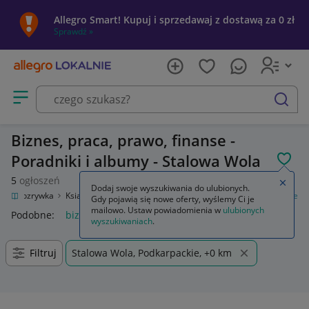
Allegro Smart! Kupuj i sprzedawaj z dostawą za 0 zł
Sprawdź »
Otwórz menu z kategoriami
szukaj
Biznes, praca, prawo, finanse -
Poradniki i albumy - Stalowa Wola
POL
5
ogłoszeń
Zamkn
Dodaj swoje wyszukiwania do ulubionych.
tura i rozrywka
Książki
Poradniki i albumy
Biznes, praca, prawo, finanse
Gdy pojawią się nowe oferty, wyślemy Ci je
mailowo. Ustaw powiadomienia w
ulubionych
Podobne:
biznes praca prawo finanse
wyszukiwaniach
.
Filtruj
Stalowa Wola, Podkarpackie, +0 km