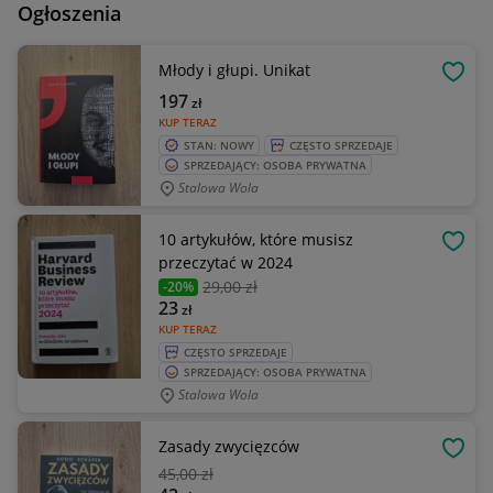
Ogłoszenia
Młody i głupi. Unikat
OBSE
197
zł
KUP TERAZ
STAN: NOWY
CZĘSTO SPRZEDAJE
SPRZEDAJĄCY: OSOBA PRYWATNA
Stalowa Wola
10 artykułów, które musisz
OBSE
przeczytać w 2024
29
,00 zł
-20%
23
zł
KUP TERAZ
CZĘSTO SPRZEDAJE
SPRZEDAJĄCY: OSOBA PRYWATNA
Stalowa Wola
Zasady zwycięzców
OBSE
45
,00 zł