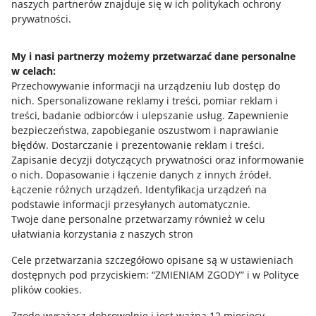
naszych partnerów znajduje się w ich politykach ochrony
prywatności.
Jak to działa
Napisz do nas
My i nasi partnerzy możemy przetwarzać dane personalne
w celach:
Allegro Gadane dla sprzedających
Przechowywanie informacji na urządzeniu lub dostęp do
Allegro Gadane dla kupujących
nich
.
Spersonalizowane reklamy i treści, pomiar reklam i
treści, badanie odbiorców i ulepszanie usług
.
Zapewnienie
Mapa miejscowości
bezpieczeństwa, zapobieganie oszustwom i naprawianie
błędów
.
Dostarczanie i prezentowanie reklam i treści
.
Informacje prawne
Zapisanie decyzji dotyczących prywatności oraz informowanie
o nich
.
Dopasowanie i łączenie danych z innych źródeł
.
Regulamin
Łączenie różnych urządzeń
.
Identyfikacja urządzeń na
podstawie informacji przesyłanych automatycznie
.
Polityka plików "cookies"
Twoje dane personalne przetwarzamy również w celu
ułatwiania korzystania z naszych stron
Ustawienia plików "cookies"
Cele przetwarzania szczegółowo opisane są w ustawieniach
Udostępnianie lokalizacji
dostępnych pod przyciskiem: “ZMIENIAM ZGODY” i w Polityce
Informacje dla Aktu o Usługach Cyfrowych
plików cookies.
Zgodę wyrażasz dobrowolnie i jest ważna 12 miesięcy.