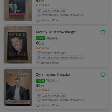
42
zł
KUP TERAZ
CZĘSTO SPRZEDAJE
SPRZEDAJĄCY: OSOBA PRYWATNA
Stalowa Wola
Money. Mistrzowska gra
OBSE
79
,00 zł
-24%
60
zł
KUP TERAZ
CZĘSTO SPRZEDAJE
SPRZEDAJĄCY: OSOBA PRYWATNA
Stalowa Wola
Żyj z najmu. Książka
OBSE
75
,00 zł
-40%
45
zł
KUP TERAZ
CZĘSTO SPRZEDAJE
SPRZEDAJĄCY: OSOBA PRYWATNA
Stalowa Wola