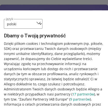
język
Dbamy o Twoją prywatność
Dzięki plikom cookies i technologiom pokrewnym
(np. piksele,
SDK)
oraz przetwarzaniu Twoich danych osobowych
(między
innymi unikalne identyfikatory, dane przeglądarki)
, możemy
zapewnić, że dopasujemy do Ciebie wyświetlane treści.
Wyrażając zgodę na przechowywanie informacji na
urządzeniu końcowym lub dostęp do nich i przetwarzanie
danych (w tym w obszarze profilowania, analiz rynkowych i
statystycznych) sprawiasz, że łatwiej będzie odnaleźć Ci w
Allegro dokładnie to, czego szukasz i potrzebujesz.
Administratorem Twoich danych osobowych będzie Allegro a
w niektórych przypadkach nasi partnerzy (
17
partnerów
), w
Nawigacja
tym tzw. “Zaufani Partnerzy IAB Europe” (
9
partnerów
).
Przydatne informacje
Informacja o celach przetwarzania danych osobowych przez