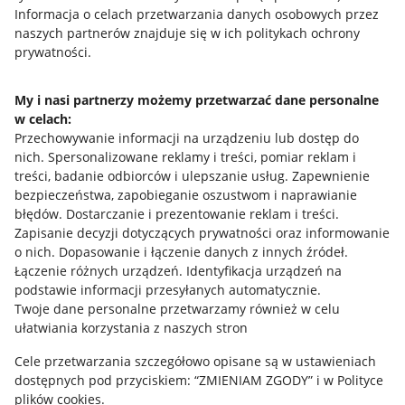
Przydatne informacje
Informacja o celach przetwarzania danych osobowych przez
naszych partnerów znajduje się w ich politykach ochrony
prywatności.
Jak to działa
Napisz do nas
My i nasi partnerzy możemy przetwarzać dane personalne
w celach:
Allegro Gadane dla sprzedających
Przechowywanie informacji na urządzeniu lub dostęp do
Allegro Gadane dla kupujących
nich
.
Spersonalizowane reklamy i treści, pomiar reklam i
treści, badanie odbiorców i ulepszanie usług
.
Zapewnienie
Mapa miejscowości
bezpieczeństwa, zapobieganie oszustwom i naprawianie
błędów
.
Dostarczanie i prezentowanie reklam i treści
.
Informacje prawne
Zapisanie decyzji dotyczących prywatności oraz informowanie
o nich
.
Dopasowanie i łączenie danych z innych źródeł
.
Regulamin
Łączenie różnych urządzeń
.
Identyfikacja urządzeń na
podstawie informacji przesyłanych automatycznie
.
Polityka plików "cookies"
Twoje dane personalne przetwarzamy również w celu
ułatwiania korzystania z naszych stron
Ustawienia plików "cookies"
Cele przetwarzania szczegółowo opisane są w ustawieniach
Udostępnianie lokalizacji
dostępnych pod przyciskiem: “ZMIENIAM ZGODY” i w Polityce
Informacje dla Aktu o Usługach Cyfrowych
plików cookies.