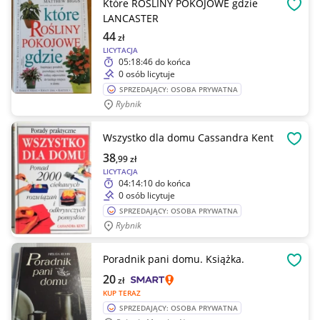
Które ROŚLINY POKOJOWE gdzie
OBSE
LANCASTER
44
zł
LICYTACJA
05:18:46
do końca
0 osób licytuje
SPRZEDAJĄCY: OSOBA PRYWATNA
Rybnik
Wszystko dla domu Cassandra Kent
OBSE
38
,99
zł
LICYTACJA
04:14:10
do końca
0 osób licytuje
SPRZEDAJĄCY: OSOBA PRYWATNA
Rybnik
Poradnik pani domu. Książka.
OBSE
20
zł
KUP TERAZ
SPRZEDAJĄCY: OSOBA PRYWATNA