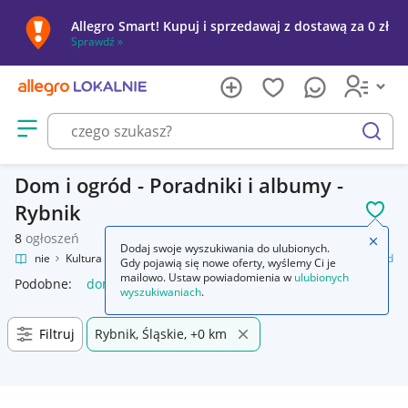
Allegro Smart! Kupuj i sprzedawaj z dostawą za 0 zł
Sprawdź »
Otwórz menu z kategoriami
szukaj
Dom i ogród - Poradniki i albumy -
Rybnik
POL
8
ogłoszeń
Zamkn
Dodaj swoje wyszukiwania do ulubionych.
o Lokalnie
Kultura i rozrywka
Książki
Poradniki i albumy
Dom i ogród
Gdy pojawią się nowe oferty, wyślemy Ci je
mailowo. Ustaw powiadomienia w
ulubionych
Podobne:
dom i ogród
dom i ogród rośliny
wyszukiwaniach
.
Filtruj
Rybnik, Śląskie, +0 km