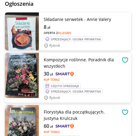
Ogłoszenia
Składanie serwetek - Anne Valery
8
zł
OFERTA Z
ALLEGRO
SPRZEDAJĄCY: OSOBA PRYWATNA
Rybnik
Kompozycje roślinne. Poradnik dla
OBSE
wszystkich
30
zł
KUP TERAZ
CZĘSTO SPRZEDAJE
SPRZEDAJĄCY: OSOBA PRYWATNA
Rybnik
Florystyka dla początkujących.
OBSE
Justyna Krulczuk
60
zł
KUP TERAZ