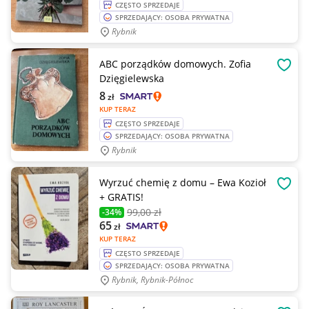
CZĘSTO SPRZEDAJE
SPRZEDAJĄCY: OSOBA PRYWATNA
Rybnik
ABC porządków domowych. Zofia
OBSE
Dzięgielewska
8
zł
KUP TERAZ
CZĘSTO SPRZEDAJE
SPRZEDAJĄCY: OSOBA PRYWATNA
Rybnik
Wyrzuć chemię z domu – Ewa Kozioł
OBSE
+ GRATIS!
99
,00 zł
-34%
65
zł
KUP TERAZ
CZĘSTO SPRZEDAJE
SPRZEDAJĄCY: OSOBA PRYWATNA
Rybnik, Rybnik-Północ