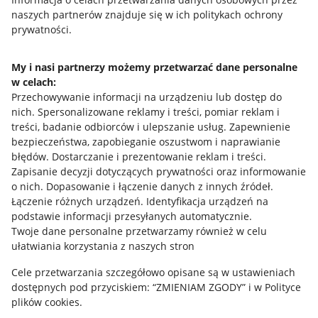
naszych partnerów znajduje się w ich politykach ochrony
prywatności.
Jak to działa
Napisz do nas
My i nasi partnerzy możemy przetwarzać dane personalne
w celach:
Allegro Gadane dla sprzedających
Przechowywanie informacji na urządzeniu lub dostęp do
Allegro Gadane dla kupujących
nich
.
Spersonalizowane reklamy i treści, pomiar reklam i
treści, badanie odbiorców i ulepszanie usług
.
Zapewnienie
Mapa miejscowości
bezpieczeństwa, zapobieganie oszustwom i naprawianie
błędów
.
Dostarczanie i prezentowanie reklam i treści
.
Informacje prawne
Zapisanie decyzji dotyczących prywatności oraz informowanie
o nich
.
Dopasowanie i łączenie danych z innych źródeł
.
Regulamin
Łączenie różnych urządzeń
.
Identyfikacja urządzeń na
podstawie informacji przesyłanych automatycznie
.
Polityka plików "cookies"
Twoje dane personalne przetwarzamy również w celu
ułatwiania korzystania z naszych stron
Ustawienia plików "cookies"
Cele przetwarzania szczegółowo opisane są w ustawieniach
Udostępnianie lokalizacji
dostępnych pod przyciskiem: “ZMIENIAM ZGODY” i w Polityce
Informacje dla Aktu o Usługach Cyfrowych
plików cookies.