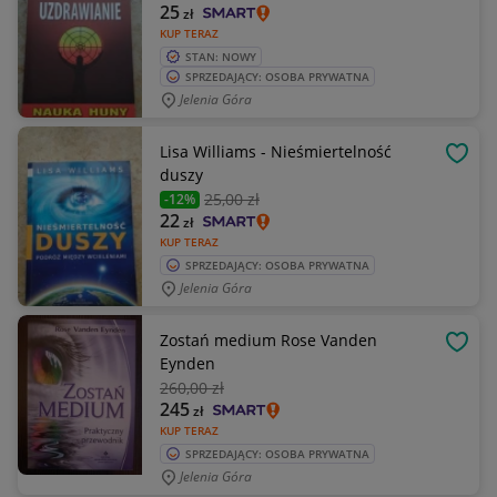
25
zł
KUP TERAZ
STAN: NOWY
SPRZEDAJĄCY: OSOBA PRYWATNA
Jelenia Góra
Lisa Williams - Nieśmiertelność
OBSE
duszy
25
,00 zł
-12%
22
zł
KUP TERAZ
SPRZEDAJĄCY: OSOBA PRYWATNA
Jelenia Góra
Zostań medium Rose Vanden
OBSE
Eynden
260
,00 zł
245
zł
KUP TERAZ
SPRZEDAJĄCY: OSOBA PRYWATNA
Jelenia Góra