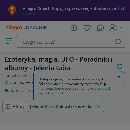
Allegro Smart! Kupuj i sprzedawaj z dostawą za 0 zł
Sprawdź »
Otwórz menu z kategoriami
szukaj
Ezoteryka, magia, UFO - Poradniki i
albumy - Jelenia Góra
POL
14
ogłoszeń
Zamkn
Dodaj swoje wyszukiwania do ulubionych.
Kultura i rozrywka
Książki
Poradniki i albumy
Ezoteryka, magia, UFO
Gdy pojawią się nowe oferty, wyślemy Ci je
mailowo. Ustaw powiadomienia w
ulubionych
Podobne:
ezoteryka magia ufo
wyszukiwaniach
.
Filtruj
Jelenia Góra, Dolnośląskie, +0 km