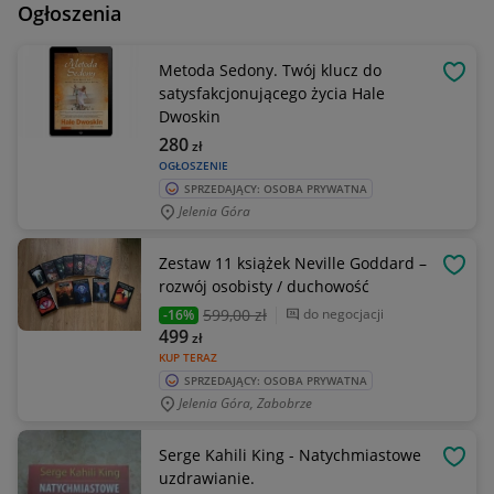
Ogłoszenia
Metoda Sedony. Twój klucz do
OBSE
satysfakcjonującego życia Hale
Dwoskin
280
zł
OGŁOSZENIE
SPRZEDAJĄCY: OSOBA PRYWATNA
Jelenia Góra
Zestaw 11 książek Neville Goddard –
OBSE
rozwój osobisty / duchowość
599
,00 zł
do negocjacji
-16%
499
zł
KUP TERAZ
SPRZEDAJĄCY: OSOBA PRYWATNA
Jelenia Góra, Zabobrze
Serge Kahili King - Natychmiastowe
OBSE
uzdrawianie.