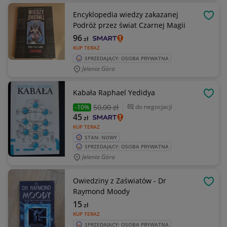
Encyklopedia wiedzy zakazanej
OBSE
Podróż przez świat Czarnej Magii
96
zł
KUP TERAZ
SPRZEDAJĄCY: OSOBA PRYWATNA
Jelenia Góra
Kabała Raphael Yedidya
OBSE
50
,00 zł
do negocjacji
-10%
45
zł
KUP TERAZ
STAN: NOWY
SPRZEDAJĄCY: OSOBA PRYWATNA
Jelenia Góra
Owiedziny z Zaświatów - Dr
OBSE
Raymond Moody
15
zł
KUP TERAZ
SPRZEDAJĄCY: OSOBA PRYWATNA