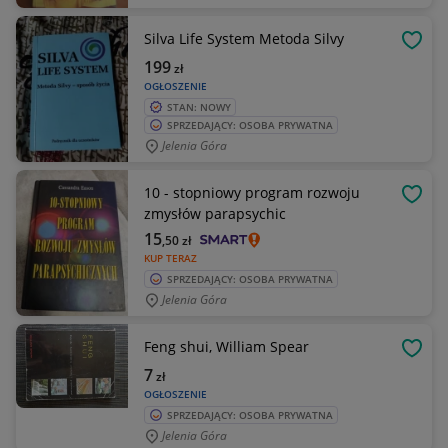
Silva Life System Metoda Silvy
OBSE
199
zł
OGŁOSZENIE
STAN: NOWY
SPRZEDAJĄCY: OSOBA PRYWATNA
Jelenia Góra
10 - stopniowy program rozwoju
OBSE
zmysłów parapsychic
15
,50
zł
KUP TERAZ
SPRZEDAJĄCY: OSOBA PRYWATNA
Jelenia Góra
Feng shui, William Spear
OBSE
7
zł
OGŁOSZENIE
SPRZEDAJĄCY: OSOBA PRYWATNA
Jelenia Góra