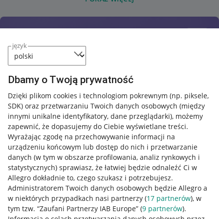
język
Dbamy o Twoją prywatność
Dzięki plikom cookies i technologiom pokrewnym
(np. piksele,
SDK)
oraz przetwarzaniu Twoich danych osobowych
(między
innymi unikalne identyfikatory, dane przeglądarki)
, możemy
zapewnić, że dopasujemy do Ciebie wyświetlane treści.
Wyrażając zgodę na przechowywanie informacji na
urządzeniu końcowym lub dostęp do nich i przetwarzanie
danych (w tym w obszarze profilowania, analiz rynkowych i
statystycznych) sprawiasz, że łatwiej będzie odnaleźć Ci w
Allegro dokładnie to, czego szukasz i potrzebujesz.
Administratorem Twoich danych osobowych będzie Allegro a
w niektórych przypadkach nasi partnerzy (
17
partnerów
), w
tym tzw. “Zaufani Partnerzy IAB Europe” (
9
partnerów
).
Przydatne informacje
Informacja o celach przetwarzania danych osobowych przez