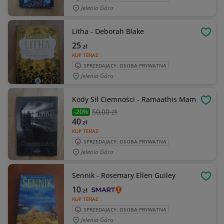
Jelenia Góra
Litha - Deborah Blake
OBSE
25
zł
KUP TERAZ
SPRZEDAJĄCY: OSOBA PRYWATNA
Jelenia Góra
Kody Sił Ciemności - Ramaathis Mam
OBSE
50
,00 zł
-20%
40
zł
KUP TERAZ
SPRZEDAJĄCY: OSOBA PRYWATNA
Jelenia Góra
Sennik - Rosemary Ellen Guiley
OBSE
10
zł
KUP TERAZ
SPRZEDAJĄCY: OSOBA PRYWATNA
Jelenia Góra