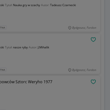
ski
Tytuł:
Nauka gry w szachy
Autor:
Tadeusz Czarnecki
Bydgoszcz, Fordon
ATNA
OBSERWU
ski
Tytuł:
nasze ryby
Autor:
J.Mihalik
Bydgoszcz, Fordon
ATNA
zybowców Sztorc Weryho 1977
OBSERWU