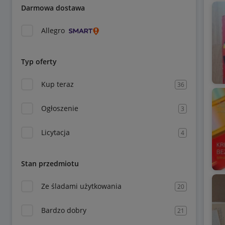
Darmowa dostawa
Allegro
Typ oferty
Kup teraz
36
Ogłoszenie
3
Licytacja
4
Stan przedmiotu
Ze śladami użytkowania
20
Bardzo dobry
21