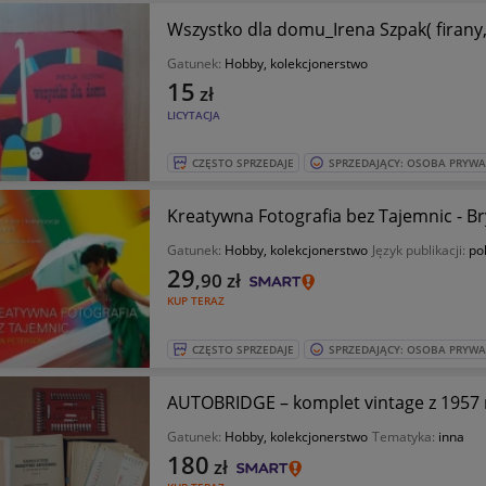
Wszystko dla domu_Irena Szpak( firany,
Gatunek:
Hobby, kolekcjonerstwo
15
zł
LICYTACJA
CZĘSTO SPRZEDAJE
SPRZEDAJĄCY: OSOBA PRYW
Kreatywna Fotografia bez Tajemnic - Br
Gatunek:
Hobby, kolekcjonerstwo
Język publikacji:
pol
29
,90
zł
KUP TERAZ
CZĘSTO SPRZEDAJE
SPRZEDAJĄCY: OSOBA PRYW
Gatunek:
Hobby, kolekcjonerstwo
Tematyka:
inna
180
zł