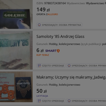
ISBN:
9788372438164
Wydawnictwo:
Wydawnictwo 
149
zł
OFERTA Z
ALLEGRO
SPRZEDAJĄCY: OSOBA PRYWATNA
Samoloty '85 Andrzej Glass
Gatunek:
Hobby, kolekcjonerstwo
Język publikacji:
pol
6
zł
KUP TERAZ
CZĘSTO SPRZEDAJE
SPRZEDAJĄCY: OSOBA PRYW
Makramy; Uczymy się makramy_Jadwiga T
Gatunek:
Hobby, kolekcjonerstwo
50
zł
LICYTACJA
CZĘSTO SPRZEDAJE
SPRZEDAJĄCY: OSOBA PRYW