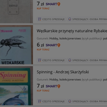
7
zł
KUP TERAZ
CZĘSTO SPRZEDAJE
SPRZEDAJĄCY: OSOBA PRYW
Wędkarskie przynęty naturalne Rybaki
Gatunek:
Hobby, kolekcjonerstwo
Język publikacji:
pol
6
zł
KUP TERAZ
CZĘSTO SPRZEDAJE
SPRZEDAJĄCY: OSOBA PRYW
Spinning - Andrzej Skarżyński
Gatunek:
Hobby, kolekcjonerstwo
Język publikacji:
pol
7
zł
KUP TERAZ
CZĘSTO SPRZEDAJE
SPRZEDAJĄCY: OSOBA PRYW