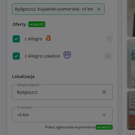
Bydgoszcz, Kujawsko-pomorskie, +0 km
Oferty
NOWOŚĆ!
z Allegro
1
z Allegro Lokalnie
42
Lokalizacja
Miejscowość
Promień
Pokaż ogłoszenia w promieniu
NOWOŚĆ!