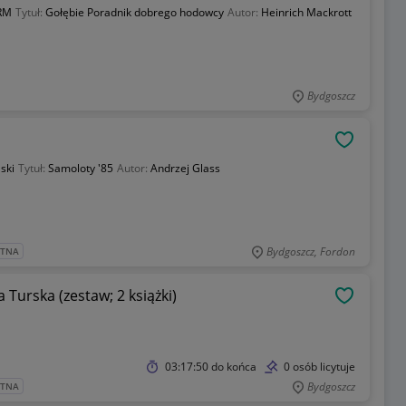
RM
Tytuł:
Gołębie Poradnik dobrego hodowcy
Autor:
Heinrich Mackrott
Bydgoszcz
OBSERWU
ski
Tytuł:
Samoloty '85
Autor:
Andrzej Glass
Bydgoszcz, Fordon
ATNA
urska (zestaw; 2 książki)
OBSERWU
03:17:50
do końca
0 osób licytuje
Bydgoszcz
ATNA