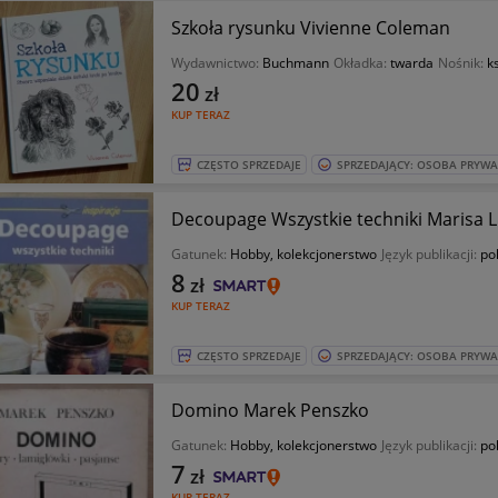
Szkoła rysunku Vivienne Coleman
Wydawnictwo:
Buchmann
Okładka:
twarda
Nośnik:
k
20
zł
KUP TERAZ
CZĘSTO SPRZEDAJE
SPRZEDAJĄCY: OSOBA PRYW
Decoupage Wszystkie techniki Marisa 
Gatunek:
Hobby, kolekcjonerstwo
Język publikacji:
pol
8
zł
KUP TERAZ
CZĘSTO SPRZEDAJE
SPRZEDAJĄCY: OSOBA PRYW
Domino Marek Penszko
Gatunek:
Hobby, kolekcjonerstwo
Język publikacji:
pol
7
zł
KUP TERAZ