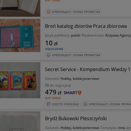
KUP TERAZ
SPRZEDAJĄCY: OSOBA PRYWATNA
Broń katalog zbiorów Praca zbiorowa
Język publikacji:
polski
Wydawnictwo:
Krajowa Agenc
10
zł
OGŁOSZENIE
SPRZEDAJĄCY: OSOBA PRYWATNA
Secret Service - Kompendium Wiedzy 
Gatunek:
Hobby, kolekcjonerstwo
do negocjacji
479
zł
KUP TERAZ
CZĘSTO SPRZEDAJE
SPRZEDAJĄCY: OSOBA PRYW
Brydż Bukowski Pleszczyński
Gatunek:
Hobby, kolekcjonerstwo
Tematyka:
inna
Jęz