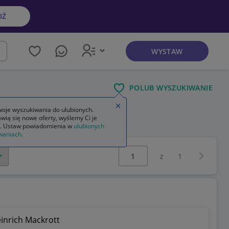
DŹ
WYSTAW
kaj
POLUB WYSZUKIWANIE
Zamknij wskazówkę
oje wyszukiwania do ulubionych.
wią się nowe oferty, wyślemy Ci je
. Ustaw powiadomienia w
ulubionych
waniach
.
Wybierz stronę:
Następna 
z
1
inrich Mackrott