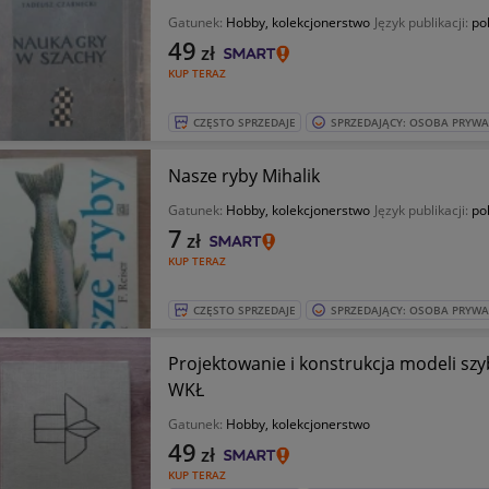
Gatunek:
Hobby, kolekcjonerstwo
Język publikacji:
pol
49
zł
KUP TERAZ
CZĘSTO SPRZEDAJE
SPRZEDAJĄCY: OSOBA PRYW
Nasze ryby Mihalik
Gatunek:
Hobby, kolekcjonerstwo
Język publikacji:
pol
7
zł
KUP TERAZ
CZĘSTO SPRZEDAJE
SPRZEDAJĄCY: OSOBA PRYW
Projektowanie i konstrukcja modeli s
WKŁ
Gatunek:
Hobby, kolekcjonerstwo
49
zł
KUP TERAZ