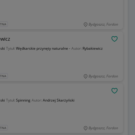
Bydgoszcz, Fordon
ATNA
ewicz
OBSERWU
ski
Tytuł:
Wędkarskie przynęty naturalne -
Autor:
Rybakiewicz
Bydgoszcz, Fordon
ATNA
OBSERWU
ski
Tytuł:
Spinning
Autor:
Andrzej Skarżyński
Bydgoszcz, Fordon
ATNA