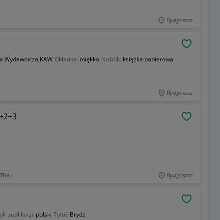
Bydgoszcz
OBSERWU
ja Wydawnicza KAW
Okładka:
miękka
Nośnik:
książka papierowa
Bydgoszcz
1+2+3
OBSERWU
Bydgoszcz
ATNA
OBSERWU
yk publikacji:
polski
Tytuł:
Brydż