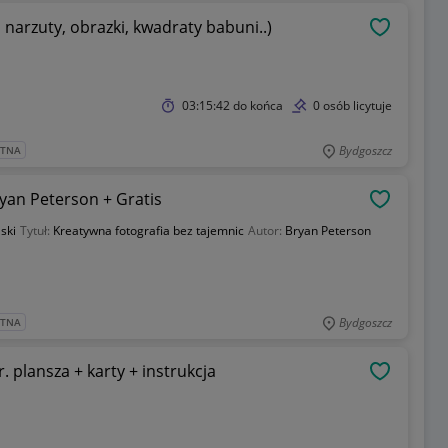
 narzuty, obrazki, kwadraty babuni..)
OBSERWU
03:15:42
do końca
0 osób licytuje
Bydgoszcz
ATNA
yan Peterson + Gratis
OBSERWU
ski
Tytuł:
Kreatywna fotografia bez tajemnic
Autor:
Bryan Peterson
Bydgoszcz
ATNA
AUTOBRIDGE – komplet vintage z 1957 r. plansza + karty + instrukcja
OBSERWU