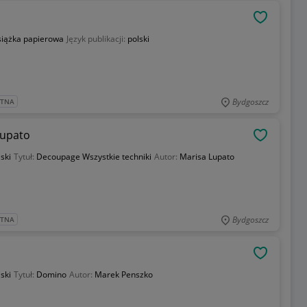
OBSERWU
siążka papierowa
Język publikacji:
polski
Bydgoszcz
ATNA
Lupato
OBSERWU
ski
Tytuł:
Decoupage Wszystkie techniki
Autor:
Marisa Lupato
Bydgoszcz
ATNA
OBSERWU
ski
Tytuł:
Domino
Autor:
Marek Penszko