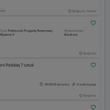
Bydgoszcz, Fordon
ATNA
OBSERWU
Tytuł:
Podręcznik Przygody Rowerowej.
Wydawnictwo:
Wydanie II
Bezdroża
Bydgoszcz
ii Polskiej 7 sztuk
OBSERWU
00:09:39
do końca
0 osób licytuje
Bydgoszcz
OBSERWU