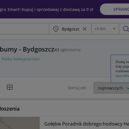
SPRAW
egro Smart! Kupuj i sprzedawaj z dostawą za 0 zł
Miasto
Wyczyść frazę
+
0
km
Odległość
szu
albumy - Bydgoszcz
43
ogłoszenia
Hobby, kolekcjonerstwo
Dodaj sw
Gdy poja
mailowo
wyszuki
k listy
Widok siatki
Sortuj od:
łoszenia
Gołębie Poradnik dobrego hodowcy He