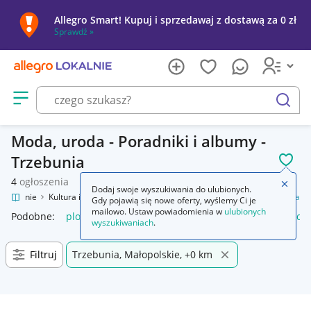
Allegro Smart! Kupuj i sprzedawaj z dostawą za 0 zł
Sprawdź »
Otwórz menu z kategoriami
szukaj
Moda, uroda - Poradniki i albumy -
Trzebunia
POL
4
ogłoszenia
Zamkn
Dodaj swoje wyszukiwania do ulubionych.
o Lokalnie
Kultura i rozrywka
Książki
Poradniki i albumy
Moda, uroda
Gdy pojawią się nowe oferty, wyślemy Ci je
mailowo. Ustaw powiadomienia w
ulubionych
Podobne:
plotki moda uroda
moda uroda
środa dzień loda
wyszukiwaniach
.
Filtruj
Trzebunia, Małopolskie, +0 km