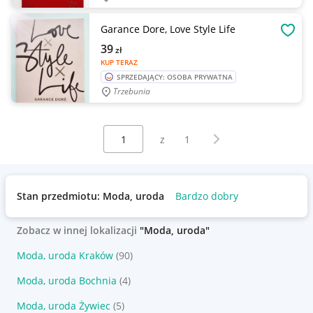
Garance Dore, Love Style Life
OBSE
39
zł
KUP TERAZ
SPRZEDAJĄCY: OSOBA PRYWATNA
Trzebunia
Wybierz stronę:
Następna strona
z
1
Stan przedmiotu: Moda, uroda
Bardzo dobry
Zobacz w innej lokalizacji
"Moda, uroda"
Moda, uroda Kraków
(90)
Moda, uroda Bochnia
(4)
Moda, uroda Żywiec
(5)