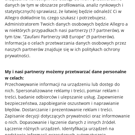
danych (w tym w obszarze profilowania, analiz rynkowych i
statystycznych) sprawiasz, że łatwiej będzie odnaleźć Ci w
Allegro dokładnie to, czego szukasz i potrzebujesz.
Administratorem Twoich danych osobowych będzie Allegro a
w niektórych przypadkach nasi partnerzy (
17
partnerów
), w
tym tzw. “Zaufani Partnerzy IAB Europe” (
9
partnerów
).
Przydatne informacje
Informacja o celach przetwarzania danych osobowych przez
naszych partnerów znajduje się w ich politykach ochrony
prywatności.
Jak to działa
Napisz do nas
My i nasi partnerzy możemy przetwarzać dane personalne
w celach:
Allegro Gadane dla sprzedających
Przechowywanie informacji na urządzeniu lub dostęp do
Allegro Gadane dla kupujących
nich
.
Spersonalizowane reklamy i treści, pomiar reklam i
treści, badanie odbiorców i ulepszanie usług
.
Zapewnienie
Mapa miejscowości
bezpieczeństwa, zapobieganie oszustwom i naprawianie
błędów
.
Dostarczanie i prezentowanie reklam i treści
.
Informacje prawne
Zapisanie decyzji dotyczących prywatności oraz informowanie
o nich
.
Dopasowanie i łączenie danych z innych źródeł
.
Regulamin
Łączenie różnych urządzeń
.
Identyfikacja urządzeń na
podstawie informacji przesyłanych automatycznie
.