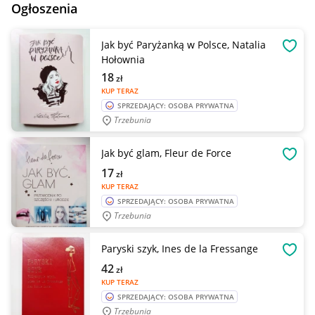
Ogłoszenia
Jak być Paryżanką w Polsce, Natalia
OBSE
Hołownia
18
zł
KUP TERAZ
SPRZEDAJĄCY: OSOBA PRYWATNA
Trzebunia
Jak być glam, Fleur de Force
OBSE
17
zł
KUP TERAZ
SPRZEDAJĄCY: OSOBA PRYWATNA
Trzebunia
Paryski szyk, Ines de la Fressange
OBSE
42
zł
KUP TERAZ
SPRZEDAJĄCY: OSOBA PRYWATNA
Trzebunia