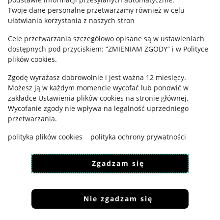
Polityka plików "cookies"
Twoje dane personalne przetwarzamy również w celu
ułatwiania korzystania z naszych stron
Ustawienia plików "cookies"
Cele przetwarzania szczegółowo opisane są w ustawieniach
Udostępnianie lokalizacji
dostępnych pod przyciskiem: “ZMIENIAM ZGODY” i w Polityce
Informacje dla Aktu o Usługach Cyfrowych
plików cookies.
Zgodę wyrażasz dobrowolnie i jest ważna 12 miesięcy.
Pobierz aplikację
Możesz ją w każdym momencie wycofać lub ponowić w
zakładce
Ustawienia plików cookies
na stronie głównej.
Wycofanie zgody nie wpływa na legalność uprzedniego
przetwarzania.
polityka plików cookies
polityka ochrony prywatności
Zgadzam się
Nie zgadzam się
Korzystanie z serwisu oznacza akceptację
regulaminu
.