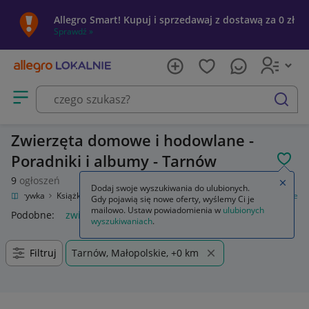
Allegro Smart! Kupuj i sprzedawaj z dostawą za 0 zł
Sprawdź »
Otwórz menu z kategoriami
szukaj
Zwierzęta domowe i hodowlane -
Poradniki i albumy - Tarnów
POL
9
ogłoszeń
Zamkn
Dodaj swoje wyszukiwania do ulubionych.
a i rozrywka
Książki
Poradniki i albumy
Zwierzęta domowe i hodowlane
Gdy pojawią się nowe oferty, wyślemy Ci je
mailowo. Ustaw powiadomienia w
ulubionych
Podobne:
zwierzęta domowe i hodowlane
wyszukiwaniach
.
Filtruj
Tarnów, Małopolskie, +0 km