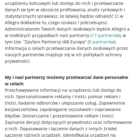
urządzeniu końcowym lub dostęp do nich i przetwarzanie
danych (w tym w obszarze profilowania, analiz rynkowych i
statystycznych) sprawiasz, że łatwiej będzie odnaleźć Ci w
Allegro dokładnie to, czego szukasz i potrzebujesz.
Administratorem Twoich danych osobowych będzie Allegro a
w niektórych przypadkach nasi partnerzy (
17
partnerów
), w
tym tzw. “Zaufani Partnerzy IAB Europe” (
9
partnerów
).
Przydatne informacje
Informacja o celach przetwarzania danych osobowych przez
naszych partnerów znajduje się w ich politykach ochrony
prywatności.
Jak to działa
Napisz do nas
My i nasi partnerzy możemy przetwarzać dane personalne
w celach:
Allegro Gadane dla sprzedających
Przechowywanie informacji na urządzeniu lub dostęp do
Allegro Gadane dla kupujących
nich
.
Spersonalizowane reklamy i treści, pomiar reklam i
treści, badanie odbiorców i ulepszanie usług
.
Zapewnienie
Mapa miejscowości
bezpieczeństwa, zapobieganie oszustwom i naprawianie
błędów
.
Dostarczanie i prezentowanie reklam i treści
.
Informacje prawne
Zapisanie decyzji dotyczących prywatności oraz informowanie
o nich
.
Dopasowanie i łączenie danych z innych źródeł
.
Regulamin
Łączenie różnych urządzeń
.
Identyfikacja urządzeń na