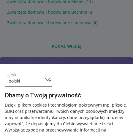
Zwierzęta domowe i hodowlane Mielec
(11)
Zwierzęta domowe i hodowlane Bochnia
(8)
Zwierzęta domowe i hodowlane Limanowa
(4)
POKAŻ WIĘCEJ
język
Dbamy o Twoją prywatność
Dzięki plikom cookies i technologiom pokrewnym
(np. piksele,
SDK)
oraz przetwarzaniu Twoich danych osobowych
(między
innymi unikalne identyfikatory, dane przeglądarki)
, możemy
zapewnić, że dopasujemy do Ciebie wyświetlane treści.
Wyrażając zgodę na przechowywanie informacji na