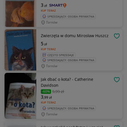
OBSE
3
zł
KUP TERAZ
SPRZEDAJĄCY: OSOBA PRYWATNA
Tarnów
Zwierzęta w domu Mirosław Huszcz
OBSE
5
zł
KUP TERAZ
CZĘSTO SPRZEDAJE
SPRZEDAJĄCY: OSOBA PRYWATNA
Tarnów
Jak dbać o kota? - Catherine
OBSE
Davidson
9
,99 zł
-60%
3
,99
zł
KUP TERAZ
SPRZEDAJĄCY: OSOBA PRYWATNA
Tarnów