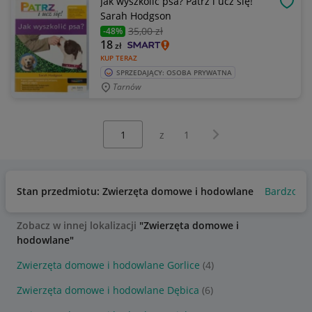
Jak wyszkolić psa? Patrz i ucz się!
OBSE
Sarah Hodgson
35
,00 zł
-48%
18
zł
KUP TERAZ
SPRZEDAJĄCY: OSOBA PRYWATNA
Tarnów
Wybierz stronę:
Następna strona
z
1
Stan przedmiotu: Zwierzęta domowe i hodowlane
Bardzo do
Zobacz w innej lokalizacji
"Zwierzęta domowe i
hodowlane"
Zwierzęta domowe i hodowlane Gorlice
(4)
Zwierzęta domowe i hodowlane Dębica
(6)