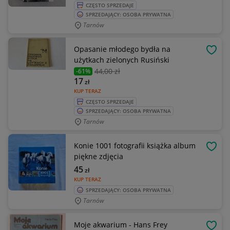
CZĘSTO SPRZEDAJE
SPRZEDAJĄCY: OSOBA PRYWATNA
Tarnów
Opasanie młodego bydła na
OBSE
użytkach zielonych Rusiński
44
,00 zł
-61%
17
zł
KUP TERAZ
CZĘSTO SPRZEDAJE
SPRZEDAJĄCY: OSOBA PRYWATNA
Tarnów
Konie 1001 fotografii książka album
OBSE
piękne zdjęcia
45
zł
KUP TERAZ
SPRZEDAJĄCY: OSOBA PRYWATNA
Tarnów
Moje akwarium - Hans Frey