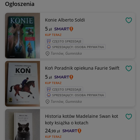
Ogłoszenia
Konie Alberto Soldi
OBSE
5
zł
KUP TERAZ
CZĘSTO SPRZEDAJE
SPRZEDAJĄCY: OSOBA PRYWATNA
Tarnów, Gumniska
Koń Poradnik opiekuna Faurie Swift
OBSE
5
zł
KUP TERAZ
CZĘSTO SPRZEDAJE
SPRZEDAJĄCY: OSOBA PRYWATNA
Tarnów, Gumniska
Historia kotów Madelaine Swan kot
OBSE
koty książka o kotach
24
,99
zł
KUP TERAZ