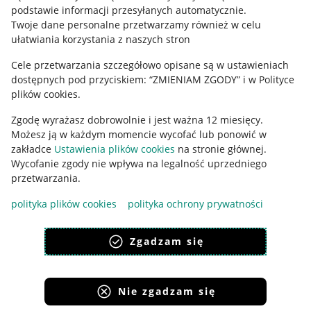
podstawie informacji przesyłanych automatycznie
.
Polityka plików "cookies"
Twoje dane personalne przetwarzamy również w celu
ułatwiania korzystania z naszych stron
Ustawienia plików "cookies"
Cele przetwarzania szczegółowo opisane są w ustawieniach
Udostępnianie lokalizacji
dostępnych pod przyciskiem: “ZMIENIAM ZGODY” i w Polityce
Informacje dla Aktu o Usługach Cyfrowych
plików cookies.
Zgodę wyrażasz dobrowolnie i jest ważna 12 miesięcy.
Pobierz aplikację
Możesz ją w każdym momencie wycofać lub ponowić w
zakładce
Ustawienia plików cookies
na stronie głównej.
Wycofanie zgody nie wpływa na legalność uprzedniego
przetwarzania.
polityka plików cookies
polityka ochrony prywatności
Zgadzam się
Nie zgadzam się
Korzystanie z serwisu oznacza akceptację
regulaminu
.