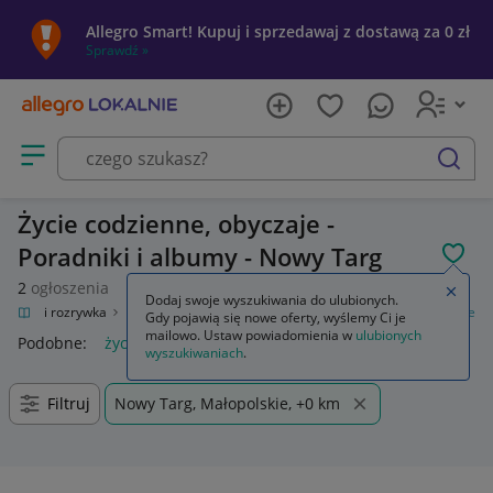
Allegro Smart! Kupuj i sprzedawaj z dostawą za 0 zł
Sprawdź »
Otwórz menu z kategoriami
szukaj
Życie codzienne, obyczaje -
Poradniki i albumy - Nowy Targ
POL
2
ogłoszenia
Zamkn
Dodaj swoje wyszukiwania do ulubionych.
Kultura i rozrywka
Książki
Poradniki i albumy
Życie codzienne, obyczaje
Gdy pojawią się nowe oferty, wyślemy Ci je
mailowo. Ustaw powiadomienia w
ulubionych
Podobne:
życie codzienne obyczaje
wyszukiwaniach
.
Filtruj
Nowy Targ, Małopolskie, +0 km