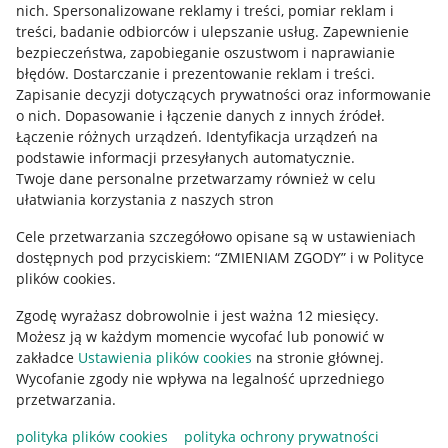
Allegro Gadane dla kupujących
nich
.
Spersonalizowane reklamy i treści, pomiar reklam i
treści, badanie odbiorców i ulepszanie usług
.
Zapewnienie
Mapa miejscowości
bezpieczeństwa, zapobieganie oszustwom i naprawianie
błędów
.
Dostarczanie i prezentowanie reklam i treści
.
Informacje prawne
Zapisanie decyzji dotyczących prywatności oraz informowanie
o nich
.
Dopasowanie i łączenie danych z innych źródeł
.
Regulamin
Łączenie różnych urządzeń
.
Identyfikacja urządzeń na
podstawie informacji przesyłanych automatycznie
.
Polityka plików "cookies"
Twoje dane personalne przetwarzamy również w celu
ułatwiania korzystania z naszych stron
Ustawienia plików "cookies"
Cele przetwarzania szczegółowo opisane są w ustawieniach
Udostępnianie lokalizacji
dostępnych pod przyciskiem: “ZMIENIAM ZGODY” i w Polityce
Informacje dla Aktu o Usługach Cyfrowych
plików cookies.
Zgodę wyrażasz dobrowolnie i jest ważna 12 miesięcy.
Pobierz aplikację
Możesz ją w każdym momencie wycofać lub ponowić w
zakładce
Ustawienia plików cookies
na stronie głównej.
Wycofanie zgody nie wpływa na legalność uprzedniego
przetwarzania.
polityka plików cookies
polityka ochrony prywatności