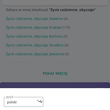
Zobacz w innej lokalizacji
"Życie codzienne, obyczaje"
Życie codzienne, obyczaje Skawina
(4)
Życie codzienne, obyczaje Kraków
(119)
Życie codzienne, obyczaje Bochnia
(5)
Życie codzienne, obyczaje Stradlice
(4)
Życie codzienne, obyczaje Jaworzno
(5)
POKAŻ WIĘCEJ
język