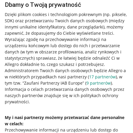
Dbamy o Twoją prywatność
Dzięki plikom cookies i technologiom pokrewnym
(np. piksele,
SDK)
oraz przetwarzaniu Twoich danych osobowych
(między
innymi unikalne identyfikatory, dane przeglądarki)
, możemy
zapewnić, że dopasujemy do Ciebie wyświetlane treści.
Wyrażając zgodę na przechowywanie informacji na
urządzeniu końcowym lub dostęp do nich i przetwarzanie
danych (w tym w obszarze profilowania, analiz rynkowych i
statystycznych) sprawiasz, że łatwiej będzie odnaleźć Ci w
Allegro dokładnie to, czego szukasz i potrzebujesz.
Administratorem Twoich danych osobowych będzie Allegro a
w niektórych przypadkach nasi partnerzy (
17
partnerów
), w
Nawigacja
tym tzw. “Zaufani Partnerzy IAB Europe” (
9
partnerów
).
Przydatne informacje
Informacja o celach przetwarzania danych osobowych przez
naszych partnerów znajduje się w ich politykach ochrony
prywatności.
Jak to działa
Napisz do nas
My i nasi partnerzy możemy przetwarzać dane personalne
w celach:
Allegro Gadane dla sprzedających
Przechowywanie informacji na urządzeniu lub dostęp do