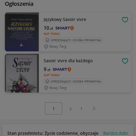
Ogłoszenia
Językowy Savoir vivre
OBSE
10
zł
KUP TERAZ
SPRZEDAJĄCY: OSOBA PRYWATNA
Nowy Targ
Savoir vivre dla każdego
OBSE
9
zł
KUP TERAZ
SPRZEDAJĄCY: OSOBA PRYWATNA
Nowy Targ
Wybierz stronę:
Następna strona
z
1
Stan przedmiotu: Życie codzienne, obyczaje
Bardzo dobry