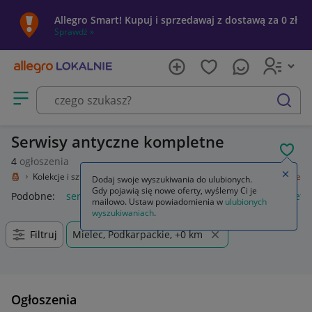
Allegro Smart! Kupuj i sprzedawaj z dostawą za 0 zł
Sprawdź »
Otwórz menu z kategoriami
szukaj
Serwisy antyczne kompletne
POL
4
ogłoszenia
Zamkn
kalnie
Kolekcje i sztuka
Design i Antyki
Porcelana
Serwisy kompletne
Dodaj swoje wyszukiwania do ulubionych.
Gdy pojawią się nowe oferty, wyślemy Ci je
Podobne:
serwisy kompletne
serwis talerzy zestaw komplet 
mailowo. Ustaw powiadomienia w
ulubionych
wyszukiwaniach
.
Filtruj
Mielec, Podkarpackie, +0 km
Ogłoszenia