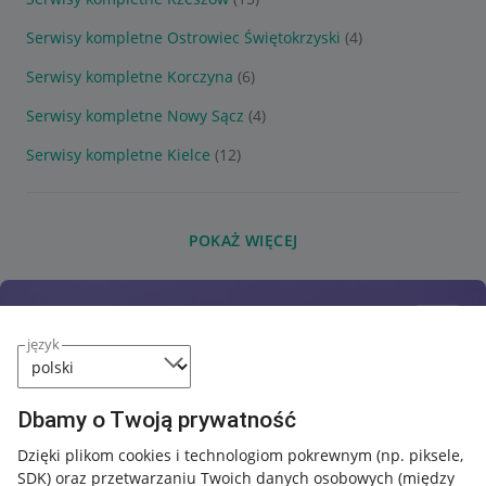
Serwisy kompletne Ostrowiec Świętokrzyski
(4)
Serwisy kompletne Korczyna
(6)
Serwisy kompletne Nowy Sącz
(4)
Serwisy kompletne Kielce
(12)
POKAŻ WIĘCEJ
język
Dbamy o Twoją prywatność
Dzięki plikom cookies i technologiom pokrewnym
(np. piksele,
SDK)
oraz przetwarzaniu Twoich danych osobowych
(między