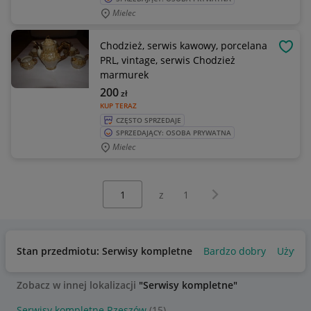
Mielec
Chodzież, serwis kawowy, porcelana
OBSE
PRL, vintage, serwis Chodzież
marmurek
200
zł
KUP TERAZ
CZĘSTO SPRZEDAJE
SPRZEDAJĄCY: OSOBA PRYWATNA
Mielec
Wybierz stronę:
Następna strona
z
1
Stan przedmiotu: Serwisy kompletne
Bardzo dobry
Używa
Zobacz w innej lokalizacji
"Serwisy kompletne"
Serwisy kompletne Rzeszów
(15)