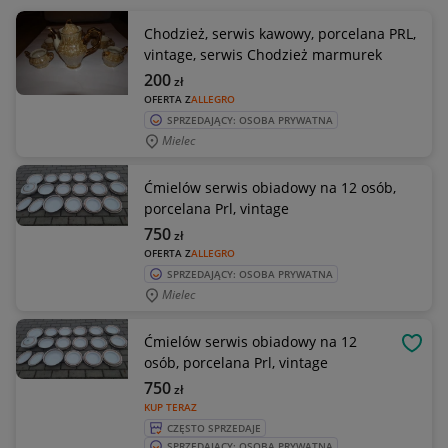
Chodzież, serwis kawowy, porcelana PRL,
vintage, serwis Chodzież marmurek
200
zł
OFERTA Z
ALLEGRO
SPRZEDAJĄCY: OSOBA PRYWATNA
Mielec
Ćmielów serwis obiadowy na 12 osób,
porcelana Prl, vintage
750
zł
OFERTA Z
ALLEGRO
SPRZEDAJĄCY: OSOBA PRYWATNA
Mielec
Ćmielów serwis obiadowy na 12
OBSE
osób, porcelana Prl, vintage
750
zł
KUP TERAZ
CZĘSTO SPRZEDAJE
SPRZEDAJĄCY: OSOBA PRYWATNA