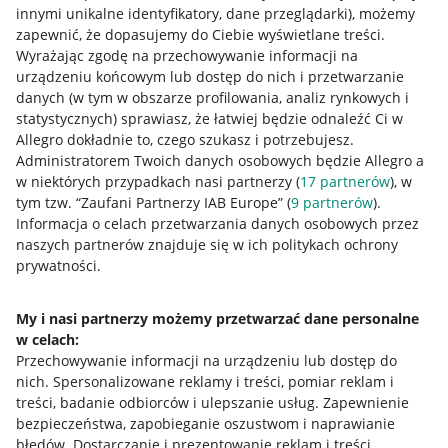
innymi unikalne identyfikatory, dane przeglądarki)
, możemy
zapewnić, że dopasujemy do Ciebie wyświetlane treści.
Wyrażając zgodę na przechowywanie informacji na
urządzeniu końcowym lub dostęp do nich i przetwarzanie
danych (w tym w obszarze profilowania, analiz rynkowych i
statystycznych) sprawiasz, że łatwiej będzie odnaleźć Ci w
Allegro dokładnie to, czego szukasz i potrzebujesz.
Administratorem Twoich danych osobowych będzie Allegro a
w niektórych przypadkach nasi partnerzy (
17
partnerów
), w
tym tzw. “Zaufani Partnerzy IAB Europe” (
9
partnerów
).
Przydatne informacje
Informacja o celach przetwarzania danych osobowych przez
naszych partnerów znajduje się w ich politykach ochrony
prywatności.
Jak to działa
Napisz do nas
My i nasi partnerzy możemy przetwarzać dane personalne
w celach:
Allegro Gadane dla sprzedających
Przechowywanie informacji na urządzeniu lub dostęp do
Allegro Gadane dla kupujących
nich
.
Spersonalizowane reklamy i treści, pomiar reklam i
treści, badanie odbiorców i ulepszanie usług
.
Zapewnienie
Mapa miejscowości
bezpieczeństwa, zapobieganie oszustwom i naprawianie
błędów
.
Dostarczanie i prezentowanie reklam i treści
.