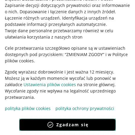
Informacje prawne
Zapisanie decyzji dotyczących prywatności oraz informowanie
o nich
.
Dopasowanie i łączenie danych z innych źródeł
.
Regulamin
Łączenie różnych urządzeń
.
Identyfikacja urządzeń na
podstawie informacji przesyłanych automatycznie
.
Polityka plików "cookies"
Twoje dane personalne przetwarzamy również w celu
ułatwiania korzystania z naszych stron
Ustawienia plików "cookies"
Cele przetwarzania szczegółowo opisane są w ustawieniach
Udostępnianie lokalizacji
dostępnych pod przyciskiem: “ZMIENIAM ZGODY” i w Polityce
Informacje dla Aktu o Usługach Cyfrowych
plików cookies.
Zgodę wyrażasz dobrowolnie i jest ważna 12 miesięcy.
Pobierz aplikację
Możesz ją w każdym momencie wycofać lub ponowić w
zakładce
Ustawienia plików cookies
na stronie głównej.
Wycofanie zgody nie wpływa na legalność uprzedniego
przetwarzania.
polityka plików cookies
polityka ochrony prywatności
Zgadzam się